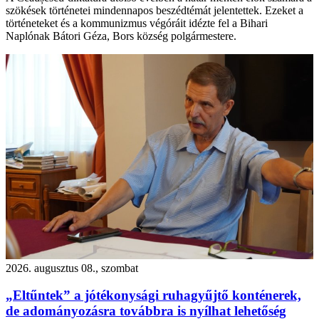
szökések történetei mindennapos beszédtémát jelentettek. Ezeket a
történeteket és a kommunizmus végóráit idézte fel a Bihari
Naplónak Bátori Géza, Bors község polgármestere.
2026. augusztus 08., szombat
„Eltűntek” a jótékonysági ruhagyűjtő konténerek,
de adományozásra továbbra is nyílhat lehetőség