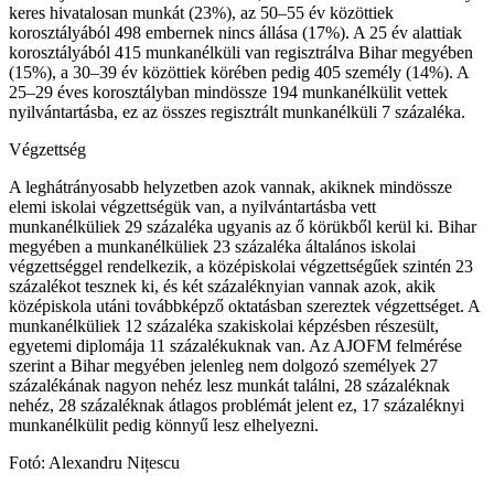
keres hivatalosan munkát (23%), az 50–55 év közöttiek
korosztályából 498 embernek nincs állása (17%). A 25 év alattiak
korosztályából 415 munkanélküli van regisztrálva Bihar megyében
(15%), a 30–39 év közöttiek körében pedig 405 személy (14%). A
25–29 éves korosztályban mindössze 194 munkanélkülit vettek
nyilvántartásba, ez az összes regisztrált munkanélküli 7 százaléka.
Végzettség
A leghátrányosabb helyzetben azok vannak, akiknek mindössze
elemi iskolai végzettségük van, a nyilvántartásba vett
munkanélküliek 29 százaléka ugyanis az ő körükből kerül ki. Bihar
megyében a munkanélküliek 23 százaléka általános iskolai
végzettséggel rendelkezik, a középiskolai végzettségűek szintén 23
százalékot tesznek ki, és két százaléknyian vannak azok, akik
középiskola utáni továbbképző oktatásban szereztek végzettséget. A
munkanélküliek 12 százaléka szakiskolai képzésben részesült,
egyetemi diplomája 11 százalékuknak van. Az AJOFM felmérése
szerint a Bihar megyében jelenleg nem dolgozó személyek 27
százalékának nagyon nehéz lesz munkát találni, 28 százaléknak
nehéz, 28 százaléknak átlagos problémát jelent ez, 17 százaléknyi
munkanélkülit pedig könnyű lesz elhelyezni.
Fotó: Alexandru Nițescu