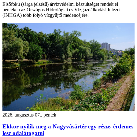
Elsőfokú (sárga jelzésű) árvízvédelmi készültséget rendelt el
pénteken az Országos Hidrológiai és Vízgazdálkodási Intézet
(INHGA) több folyó vízgyűjtő medencéjére.
2026. augusztus 07., péntek
Ekkor nyílik meg a Nagyvásártér egy része, érdemes
lesz odalátogatni