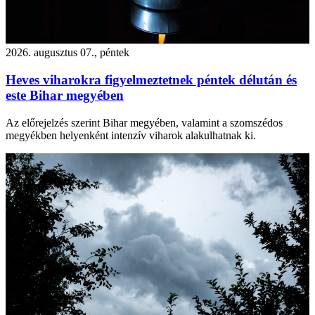
2026. augusztus 07., péntek
Heves viharokra figyelmeztetnek péntek délután és
este Bihar megyében
Az előrejelzés szerint Bihar megyében, valamint a szomszédos
megyékben helyenként intenzív viharok alakulhatnak ki.