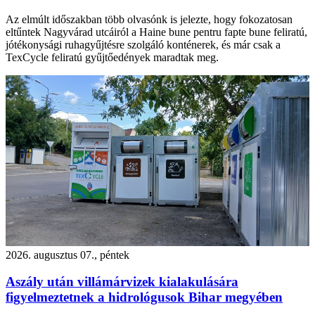
Az elmúlt időszakban több olvasónk is jelezte, hogy fokozatosan
eltűntek Nagyvárad utcáiról a Haine bune pentru fapte bune feliratú,
jótékonysági ruhagyűjtésre szolgáló konténerek, és már csak a
TexCycle feliratú gyűjtőedények maradtak meg.
2026. augusztus 07., péntek
Aszály után villámárvizek kialakulására
figyelmeztetnek a hidrológusok Bihar megyében