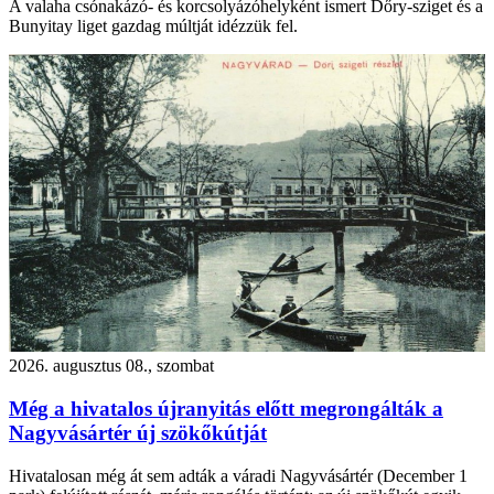
A valaha csónakázó- és korcsolyázóhelyként ismert Dőry-sziget és a
Bunyitay liget gazdag múltját idézzük fel.
2026. augusztus 08., szombat
Még a hivatalos újranyitás előtt megrongálták a
Nagyvásártér új szökőkútját
Hivatalosan még át sem adták a váradi Nagyvásártér (December 1