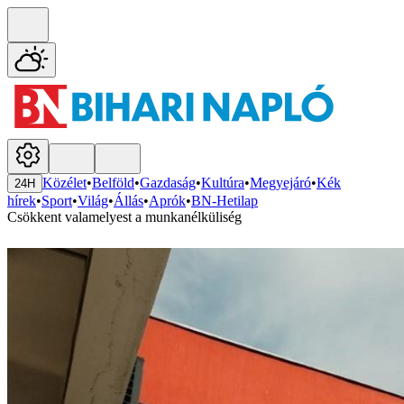
Közélet
•
Belföld
•
Gazdaság
•
Kultúra
•
Megyejáró
•
Kék
24H
hírek
•
Sport
•
Világ
•
Állás
•
Aprók
•
BN-Hetilap
Csökkent valamelyest a munkanélküliség