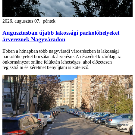
2026. augusztus 07., péntek
Augusztusban újabb lakossági parkolóhelyeket
árvereznek Nagyváradon
Ebben a hónapban több nagyváradi városrészben is lakossági
parkolóhelyeket bocsátanak árverésre. A részvétel kizárólag az
önkormányzat online felületén lehetséges, ahol előzetesen
regisztrálni és kérelmet benyújtani is kötelező.