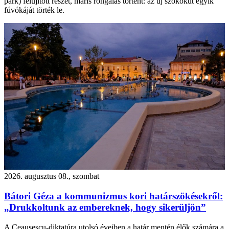
park) felújított részét, máris rongálás történt: az új szökőkút egyik
fúvókáját törték le.
2026. augusztus 08., szombat
Bátori Géza a kommunizmus kori határszökésekről:
„Drukkoltunk az embereknek, hogy sikerüljön”
A Ceaușescu-diktatúra utolsó éveiben a határ mentén élők számára a