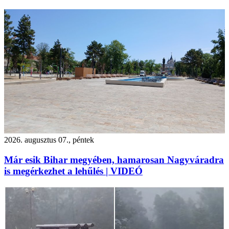
2026. augusztus 07., péntek
Már esik Bihar megyében, hamarosan Nagyváradra
is megérkezhet a lehűlés | VIDEÓ