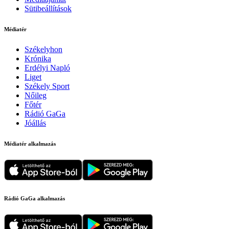
Sütibeállítások
Médiatér
Székelyhon
Krónika
Erdélyi Napló
Liget
Székely Sport
Nőileg
Főtér
Rádió GaGa
Jóállás
Médiatér alkalmazás
Rádió GaGa alkalmazás