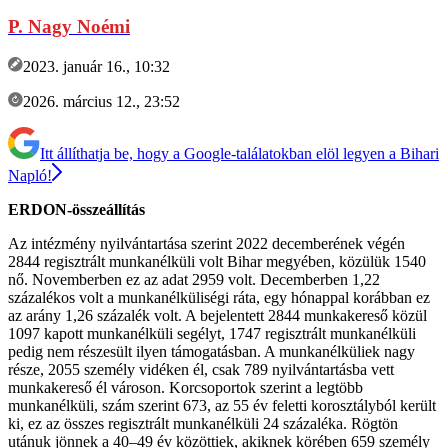
P. Nagy Noémi
2023. január 16., 10:32
2026. március 12., 23:52
Itt állíthatja be, hogy a Google-találatokban elöl legyen a Bihari
Napló!
ERDON-összeállítás
Az intézmény nyilvántartása szerint 2022 decemberének végén
2844 regisztrált munkanélküli volt Bihar megyében, közülük 1540
nő. Novemberben ez az adat 2959 volt. Decemberben 1,22
százalékos volt a munkanélküliségi ráta, egy hónappal korábban ez
az arány 1,26 százalék volt. A bejelentett 2844 munkakereső közül
1097 kapott munkanélküli segélyt, 1747 regisztrált munkanélküli
pedig nem részesült ilyen támogatásban. A munkanélküliek nagy
része, 2055 személy vidéken él, csak 789 nyilvántartásba vett
munkakereső él városon. Korcsoportok szerint a legtöbb
munkanélküli, szám szerint 673, az 55 év feletti korosztályból került
ki, ez az összes regisztrált munkanélküli 24 százaléka. Rögtön
utánuk jönnek a 40–49 év közöttiek, akiknek körében 659 személy