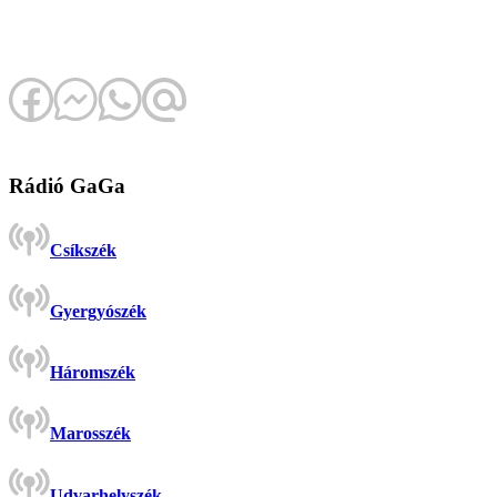
Rádió GaGa
Csíkszék
Gyergyószék
Háromszék
Marosszék
Udvarhelyszék