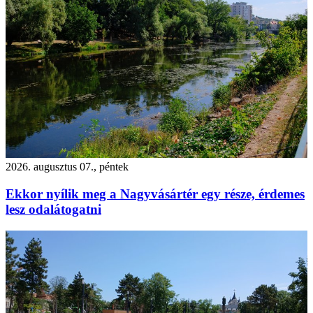
2026. augusztus 07., péntek
Ekkor nyílik meg a Nagyvásártér egy része, érdemes
lesz odalátogatni