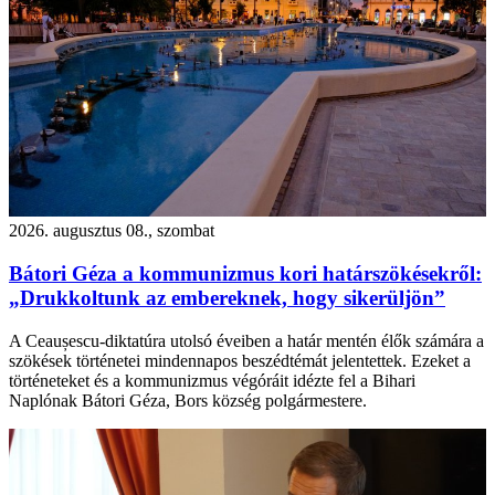
2026. augusztus 08., szombat
Bátori Géza a kommunizmus kori határszökésekről:
„Drukkoltunk az embereknek, hogy sikerüljön”
A Ceaușescu-diktatúra utolsó éveiben a határ mentén élők számára a
szökések történetei mindennapos beszédtémát jelentettek. Ezeket a
történeteket és a kommunizmus végóráit idézte fel a Bihari
Naplónak Bátori Géza, Bors község polgármestere.