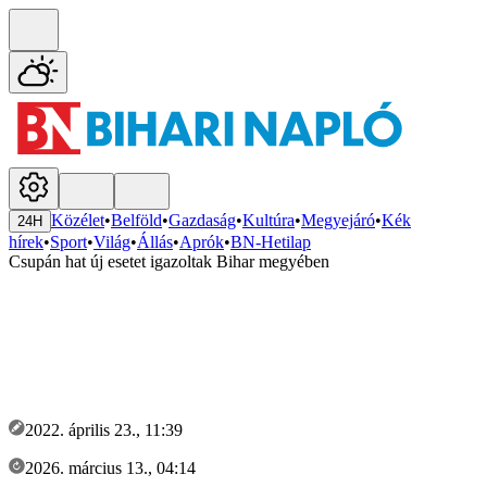
Közélet
•
Belföld
•
Gazdaság
•
Kultúra
•
Megyejáró
•
Kék
24H
hírek
•
Sport
•
Világ
•
Állás
•
Aprók
•
BN-Hetilap
Csupán hat új esetet igazoltak Bihar megyében
2022. április 23., 11:39
2026. március 13., 04:14