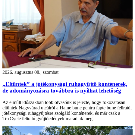
2026. augusztus 08., szombat
„Eltűntek” a jótékonysági ruhagyűjtő konténerek,
de adományozásra továbbra is nyílhat lehetőség
Az elmúlt időszakban több olvasónk is jelezte, hogy fokozatosan
eltűntek Nagyvárad utcáiról a Haine bune pentru fapte bune feliratú,
jótékonysági ruhagyűjtésre szolgáló konténerek, és már csak a
TexCycle feliratú gyűjtőedények maradtak meg.