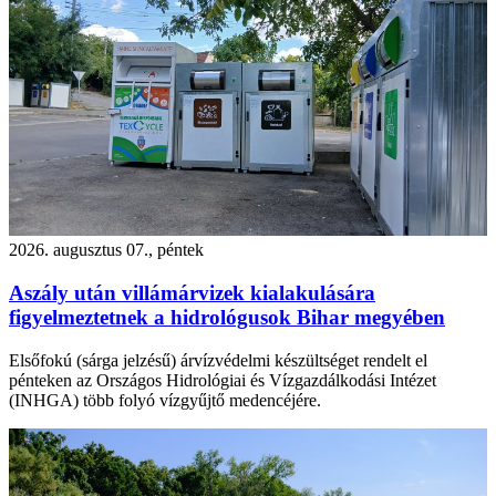
2026. augusztus 07., péntek
Aszály után villámárvizek kialakulására
figyelmeztetnek a hidrológusok Bihar megyében
Elsőfokú (sárga jelzésű) árvízvédelmi készültséget rendelt el
pénteken az Országos Hidrológiai és Vízgazdálkodási Intézet
(INHGA) több folyó vízgyűjtő medencéjére.