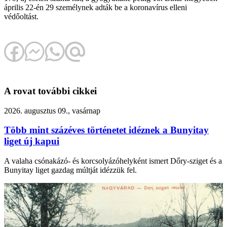
április 22-én 29 személynek adták be a koronavírus elleni
védőoltást.
A rovat további cikkei
2026. augusztus 09., vasárnap
Több mint százéves történetet idéznek a Bunyitay
liget új kapui
A valaha csónakázó- és korcsolyázóhelyként ismert Dőry-sziget és a
Bunyitay liget gazdag múltját idézzük fel.