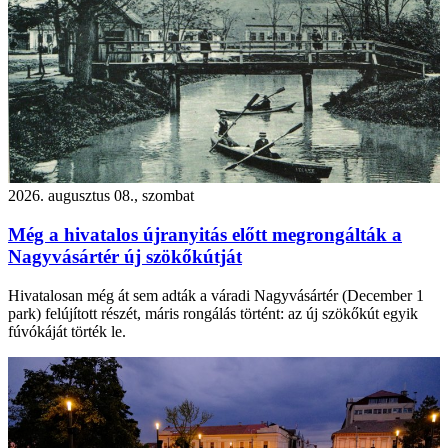
2026. augusztus 08., szombat
Még a hivatalos újranyitás előtt megrongálták a
Nagyvásártér új szökőkútját
Hivatalosan még át sem adták a váradi Nagyvásártér (December 1
park) felújított részét, máris rongálás történt: az új szökőkút egyik
fúvókáját törték le.