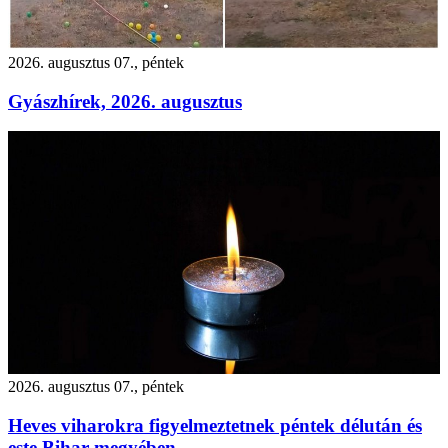
2026. augusztus 07., péntek
Gyászhírek, 2026. augusztus
2026. augusztus 07., péntek
Heves viharokra figyelmeztetnek péntek délután és
este Bihar megyében