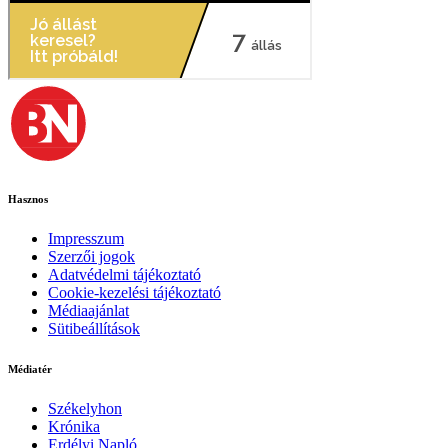
Hasznos
Impresszum
Szerzői jogok
Adatvédelmi tájékoztató
Cookie-kezelési tájékoztató
Médiaajánlat
Sütibeállítások
Médiatér
Székelyhon
Krónika
Erdélyi Napló