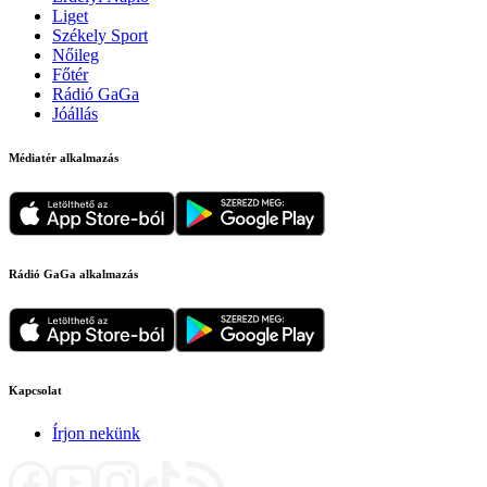
Liget
Székely Sport
Nőileg
Főtér
Rádió GaGa
Jóállás
Médiatér alkalmazás
Rádió GaGa alkalmazás
Kapcsolat
Írjon nekünk