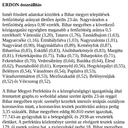
ERDON-összeállítás
Ismét frissített adatokat közöltek a Bihar megyei települések
fertőzöttségi arányait illetően április 23-án. Nagyváradon a
fertőzöttség aránya 0,90 ezrelék. Bihar megyében a következő
közigazgatási egységben magasabb a fertőzöttség aránya 0,5
ezreléknél: Vámosláz (3,20), Tataros (1,76), Tasnádbajom (1,63),
Magyarcséke (1,16), Érmihályfalva (1,03), Nagyszalonta (1,01),
Nagyvárad (0,90), Hagymádfalva (0,89), Keményfok (0,87),
Biharrósa (0,85), Esküllő (0,83), Alsóbiharkristyór (0,83), Margitta
(0,81), Feketekápolna (0,75), Tulka (0,73), Biharpoklos (0,71),
Feketebátor (0,70), Vedresábrány (0,64), Barátka (0,64), Élesd
(0,62), Pusztahollód (0,61), Kerpenyéd (0,56), Hegyközpályi (0,55),
Belényes (0,54), Várasfenes (0,54), Papfalva (0,53),
Váradszentmárton (0,53), Mezőszakadát (0,52), Belényesújlak
(0,52) és Vércsorog (0,52).
A Bihar Megyei Prefektúra és a közegészségügyi igazgatóság által
fenntartott graphs.ro weboldal adatai szerint április 23-án reggel
Bihar megyében nyolc személyt kezeltek intenzív terápiás osztályon
koronavírus miatt, a koronavírus tesztek pozitivitási aránya pedig
3,35 százalék. Bihar megyében eddig 80.810 esetet igazoltak,
77.743-an gyógyultak ki a betegségből, és 2938-an vesztették
életüket. A prefektúra közleménye szerint az elvégzett tesztek száma
179, új esetek száma hat, a gyógyultaké pedig 18. Bihar megyében