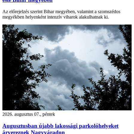
Az előrejelzés szerint Bihar megyében, valamint a szomszédos
megyékben helyenként intenzív viharok alakulhatnak ki.
2026. augusztus 07., péntek
Augusztusban újabb lakossági parkolóhelyeket
árvereznek Nagyváradon