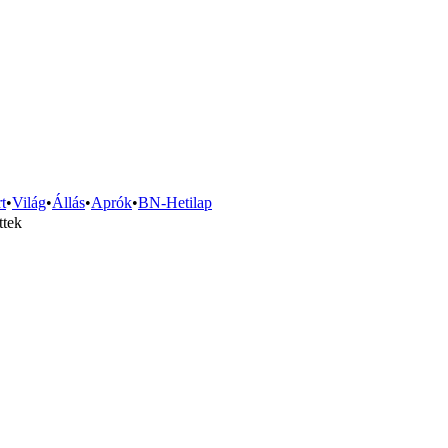
t
•
Világ
•
Állás
•
Aprók
•
BN-Hetilap
ttek