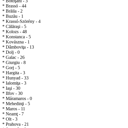
* Botoşani - 3
* Brassó - 44
* Brăila - 2
* Buzău - 1
* Krassó-Szörény - 4
* Călăraşi - 5
* Kolozs - 48
* Konstanca - 5
* Kovászna - 1
* Dâmboviţa - 13
* Dolj - 0
* Galac - 26
* Giurgiu - 8
* Gorj - 5
* Hargita - 3
* Hunyad - 33
* Ialomiţa - 3
* Iaşi - 30
* Ilfov - 30
* Máramaros - 0
* Mehedinţi - 5
* Maros - 11
* Neamţ - 7
* Olt - 3
* Prahova - 21