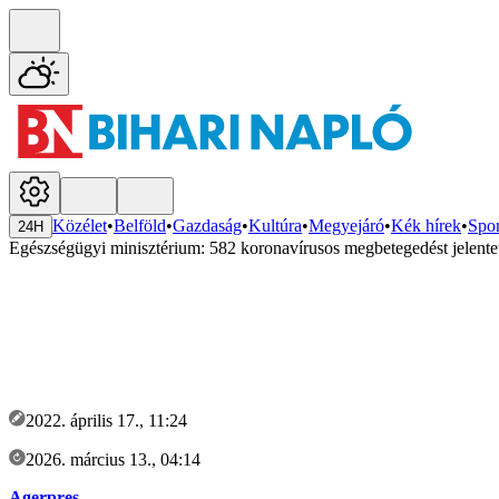
Közélet
•
Belföld
•
Gazdaság
•
Kultúra
•
Megyejáró
•
Kék hírek
•
Spor
24H
Egészségügyi minisztérium: 582 koronavírusos megbetegedést jelente
2022. április 17., 11:24
2026. március 13., 04:14
Agerpres