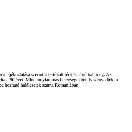
a tájékoztatása szerint 4 fertőzött férfi és 2 nő halt meg. Az
ladta a 80 évet. Mindannyian más betegségekben is szenvedtek, a
gésbe hozható halálesetek száma Romániában.