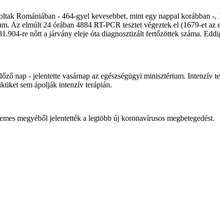
azoltak Romániában - 464-gyel kevesebbet, mint egy nappal korábban -
um. Az elmúlt 24 órában 4884 RT-PCR tesztet végeztek el (1679-et az es
81.904-re nőtt a járvány eleje óta diagnosztizált fertőzöttek száma. E
őző nap - jelentette vasárnap az egészségügyi minisztérium. Intenzív te
küket sem ápolják intenzív terápián.
emes megyéből jelentették a legtöbb új koronavírusos megbetegedést.