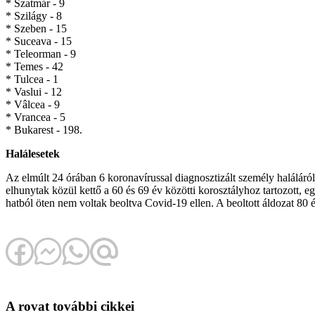
* Szatmár - 9
* Szilágy - 8
* Szeben - 15
* Suceava - 15
* Teleorman - 9
* Temes - 42
* Tulcea - 1
* Vaslui - 12
* Vâlcea - 9
* Vrancea - 5
* Bukarest - 198.
Halálesetek
Az elmúlt 24 órában 6 koronavírussal diagnosztizált személy haláláról é
elhunytak közül kettő a 60 és 69 év közötti korosztályhoz tartozott, 
hatból öten nem voltak beoltva Covid-19 ellen. A beoltott áldozat 80
A rovat további cikkei