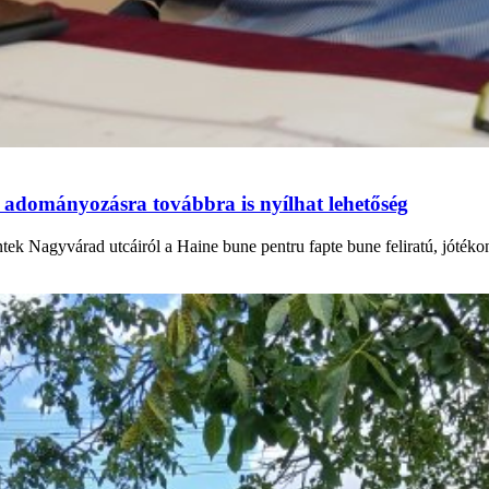
 adományozásra továbbra is nyílhat lehetőség
ntek Nagyvárad utcáiról a Haine bune pentru fapte bune feliratú, jóték