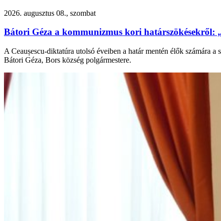
2026. augusztus 08., szombat
Bátori Géza a kommunizmus kori határszökésekről: 
A Ceaușescu-diktatúra utolsó éveiben a határ mentén élők számára a s
Bátori Géza, Bors község polgármestere.