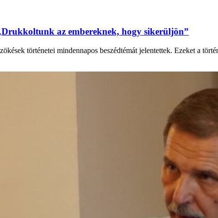
„Drukkoltunk az embereknek, hogy sikerüljön”
zökések történetei mindennapos beszédtémát jelentettek. Ezeket a tört