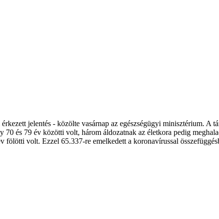
rkezett jelentés - közölte vasárnap az egészségügyi minisztérium. A tárc
egy 70 és 79 év közötti volt, három áldozatnak az életkora pedig megha
 év fölötti volt. Ezzel 65.337-re emelkedett a koronavírussal összefüg