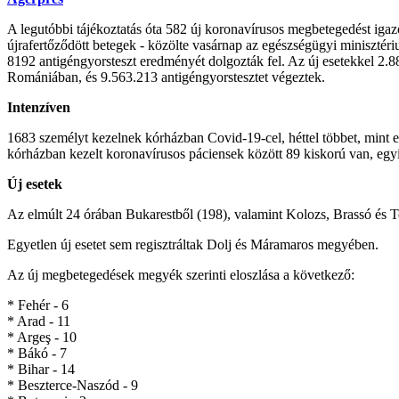
A legutóbbi tájékoztatás óta 582 új koronavírusos megbetegedést ig
újrafertőződött betegek - közölte vasárnap az egészségügyi minisztéri
8192 antigéngyorsteszt eredményét dolgozták fel. Az új esetekkel 2.8
Romániában, és 9.563.213 antigéngyorstesztet végeztek.
Intenzíven
1683 személyt kezelnek kórházban Covid-19-cel, héttel többet, mint el
kórházban kezelt koronavírusos páciensek között 89 kiskorú van, egyi
Új esetek
Az elmúlt 24 órában Bukarestből (198), valamint Kolozs, Brassó és T
Egyetlen új esetet sem regisztráltak Dolj és Máramaros megyében.
Az új megbetegedések megyék szerinti eloszlása a következő:
* Fehér - 6
* Arad - 11
* Argeş - 10
* Bákó - 7
* Bihar - 14
* Beszterce-Naszód - 9