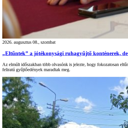
2026. augusztus 08., szombat
„Eltűntek” a jótékonysági ruhagyűjtő konténerek, de
Az elmúlt időszakban több olvasónk is jelezte, hogy fokozatosan eltű
feliratú gyűjtőedények maradtak meg.