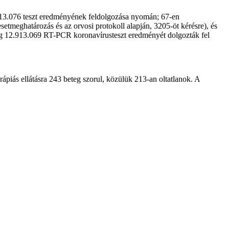
, 13.076 teszt eredményének feldolgozása nyomán; 67-en
etmeghatározás és az orvosi protokoll alapján, 3205-öt kérésre), és
ddig 12.913.069 RT-PCR koronavírusteszt eredményét dolgozták fel
rápiás ellátásra 243 beteg szorul, közülük 213-an oltatlanok. A