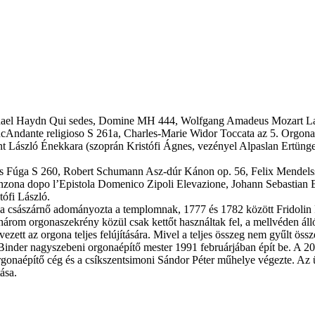
ael Haydn Qui sedes, Domine MH 444, Wolfgang Amadeus Mozart La
cAndante religioso S 261a, Charles-Marie Widor Toccata az 5. Orgon
ászló Énekkara (szoprán Kristófi Ágnes, vezényel Alpaslan Ertüngealp
és Fúga S 260, Robert Schumann Asz-dúr Kánon op. 56, Felix Mendelss
anzona dopo l’Epistola Domenico Zipoli Elevazione, Johann Sebastia
tófi László.
császárnő adományozta a templomnak, 1777 és 1782 között Fridolin Fer
 három orgonaszekrény közül csak kettőt használtak fel, a mellvéden ál
ezett az orgona teljes felújítására. Mivel a teljes összeg nem gyűlt ös
Binder nagyszebeni orgonaépítő mester 1991 februárjában épít be. A 2
onaépítő cég és a csíkszentsimoni Sándor Péter műhelye végezte. Az ür
ása.