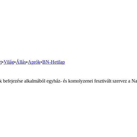
t
•
Világ
•
Állás
•
Aprók
•
BN-Hetilap
 befejezése alkalmából egyház- és komolyzenei fesztivált szervez a N