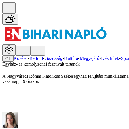
Közélet
•
Belföld
•
Gazdaság
•
Kultúra
•
Megyejáró
•
Kék hírek
•
Spor
24H
Egyház- és komolyzenei fesztivált tartanak
A Nagyváradi Római Katolikus Székesegyház felújítási munkálatainak
vasárnap, 19 órakor.