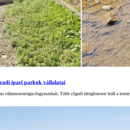
adi ipari parkok vállalatai
n villamosenergia-fogyasztását. Több cégnél ideiglenesen leáll a termel