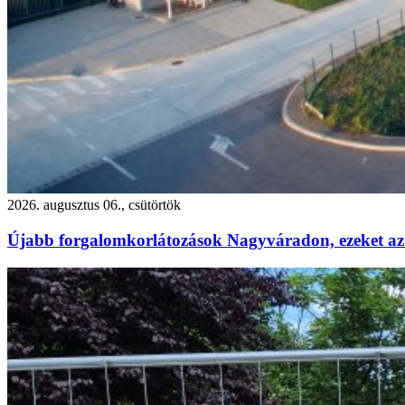
2026. augusztus 06., csütörtök
Újabb forgalomkorlátozások Nagyváradon, ezeket az 