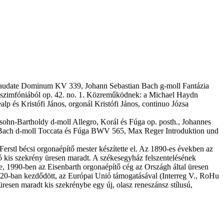
udate Dominum KV 339, Johann Sebastian Bach g-moll Fantázia
aszimfóniából op. 42. no. 1. Közreműködnek: a Michael Haydn
 és Kristófi János, orgonál Kristófi János, continuo Józsa
ohn-Bartholdy d-moll Allegro, Korál és Fúga op. posth., Johannes
n Bach d-moll Toccata és Fúga BWV 565, Max Reger Introduktion und
stl bécsi orgonaépítő mester készítette el. Az 1890-es években az
ló kis szekrény üresen maradt. A székesegyház felszentelésének
sze, 1990-ben az Eisenbarth orgonaépítő cég az Országh által üresen
020-ban kezdődött, az Európai Unió támogatásával (Interreg V., RoHu
esen maradt kis szekrénybe egy új, olasz reneszánsz stílusú,