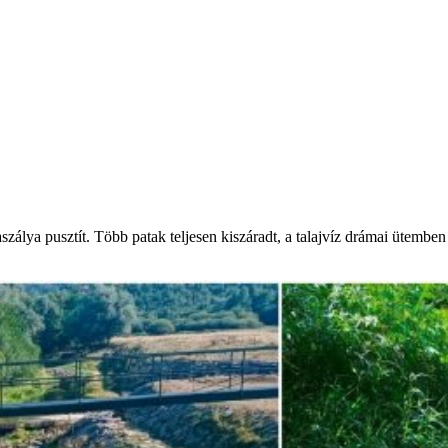
álya pusztít. Több patak teljesen kiszáradt, a talajvíz drámai ütemben