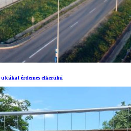
utcákat érdemes elkerülni