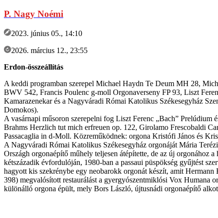
P. Nagy Noémi
2023. június 05., 14:10
2026. március 12., 23:55
Erdon-összeállítás
A keddi programban szerepel Michael Haydn Te Deum MH 28, Mich
BWV 542, Francis Poulenc g-moll Orgonaverseny FP 93, Liszt Feren
Kamarazenekar és a Nagyváradi Római Katolikus Székesegyház Szent L
Domokos).
A vasárnapi műsoron szerepelni fog Liszt Ferenc „Bach” Prelúdium 
Brahms Herzlich tut mich erfreuen op. 122, Girolamo Frescobaldi C
Passacaglia in d-Moll. Közreműködnek: orgona Kristófi János és Kris
A Nagyváradi Római Katolikus Székesegyház orgonáját Mária Terézia 
Országh orgonaépítő műhely teljesen átépítette, de az új orgonához a
kétszázadik évfordulóján, 1980-ban a passaui püspökség gyűjtést szerv
hagyott kis szekrénybe egy neobarokk orgonát készít, amit Hermann 
398) megvalósított restaurálást a gyergyószentmiklósi Vox Humana org
különálló orgona épült, mely Bors László, újtusnádi orgonaépítő alkot