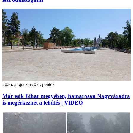
2026. augusztus 07., péntek
Már esik Bihar megyében, hamarosan Nagyváradra
is megérkezhet a lehűlés | VIDEÓ