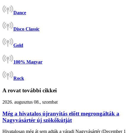
Dance
Disco Classic
Gold
100% Magyar
Rock
A rovat további cikkei
2026. augusztus 08., szombat
Még a hivatalos újranyitás előtt megrongálták a
Nagyvásártér új szökőkútját
Hivatalosan még át sem adták a váradi Nagyvásártér (December 1