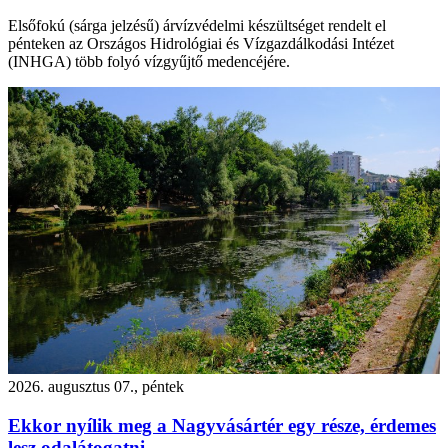
Elsőfokú (sárga jelzésű) árvízvédelmi készültséget rendelt el
pénteken az Országos Hidrológiai és Vízgazdálkodási Intézet
(INHGA) több folyó vízgyűjtő medencéjére.
2026. augusztus 07., péntek
Ekkor nyílik meg a Nagyvásártér egy része, érdemes
lesz odalátogatni