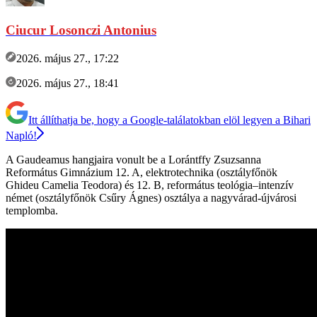
Ciucur Losonczi Antonius
2026. május 27., 17:22
2026. május 27., 18:41
Itt állíthatja be, hogy a Google-találatokban elöl legyen a Bihari
Napló!
A Gaudeamus hangjaira vonult be a Lorántffy Zsuzsanna
Református Gimnázium 12. A, elektrotechnika (osztályfőnök
Ghideu Camelia Teodora) és 12. B, református teológia–intenzív
német (osztályfőnök Csűry Ágnes) osztálya a nagyvárad-újvárosi
templomba.