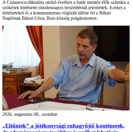
A Ceaușescu-diktatúra utolsó éveiben a határ mentén élők számára a
szökések történetei mindennapos beszédtémát jelentettek. Ezeket a
történeteket és a kommunizmus végóráit idézte fel a Bihari
Naplónak Bátori Géza, Bors község polgármestere.
2026. augusztus 08., szombat
„Eltűntek” a jótékonysági ruhagyűjtő konténerek,