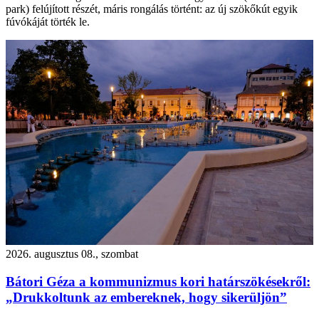
park) felújított részét, máris rongálás történt: az új szökőkút egyik
fúvókáját törték le.
2026. augusztus 08., szombat
Bátori Géza a kommunizmus kori határszökésekről:
„Drukkoltunk az embereknek, hogy sikerüljön”