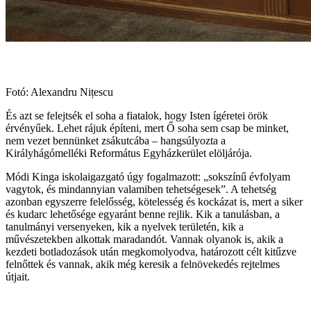
Fotó: Alexandru Nițescu
És azt se felejtsék el soha a fiatalok, hogy Isten ígéretei örök
érvényűek. Lehet rájuk építeni, mert Ő soha sem csap be minket,
nem vezet bennünket zsákutcába – hangsúlyozta a
Királyhágómelléki Református Egyházkerület elöljárója.
Módi Kinga iskolaigazgató úgy fogalmazott: „sokszínű évfolyam
vagytok, és mindannyian valamiben tehetségesek”. A tehetség
azonban egyszerre felelősség, kötelesség és kockázat is, mert a siker
és kudarc lehetősége egyaránt benne rejlik. Kik a tanulásban, a
tanulmányi versenyeken, kik a nyelvek területén, kik a
művészetekben alkottak maradandót. Vannak olyanok is, akik a
kezdeti botladozások után megkomolyodva, határozott célt kitűzve
felnőttek és vannak, akik még keresik a felnövekedés rejtelmes
útjait.