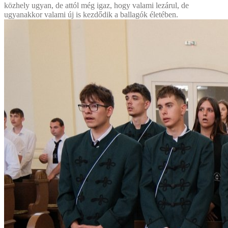
közhely ugyan, de attól még igaz, hogy valami lezárul, de
ugyanakkor valami új is kezdődik a ballagók életében.