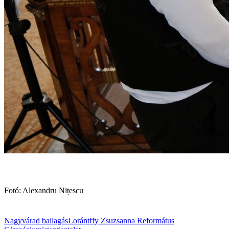
Fotó: Alexandru Nițescu
Nagyvárad
ballagás
Lorántffy Zsuzsanna Református