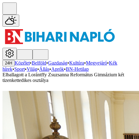
Közélet
•
Belföld
•
Gazdaság
•
Kultúra
•
Megyejáró
•
Kék
24H
hírek
•
Sport
•
Világ
•
Állás
•
Aprók
•
BN-Hetilap
Elballagott a Lorántffy Zsuzsanna Református Gimnázium két
tizenkettedikes osztálya