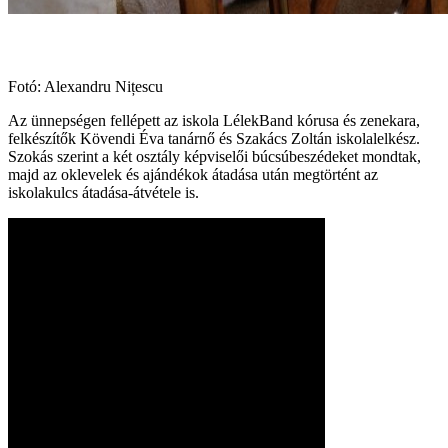
Fotó: Alexandru Nițescu
Az ünnepségen fellépett az iskola LélekBand kórusa és zenekara,
felkészítők Kövendi Éva tanárnő és Szakács Zoltán iskolalelkész.
Szokás szerint a két osztály képviselői búcsúbeszédeket mondtak,
majd az oklevelek és ajándékok átadása után megtörtént az
iskolakulcs átadása-átvétele is.