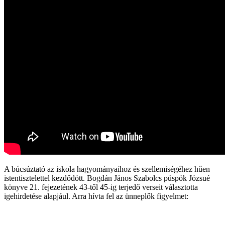
A búcsúztató az iskola hagyományaihoz és szellemiségéhez hűen
istentisztelettel kezdődött. Bogdán János Szabolcs püspök Józsué
könyve 21. fejezetének 43-től 45-ig terjedő verseit választotta
igehirdetése alapjául. Arra hívta fel az ünneplők figyelmet: