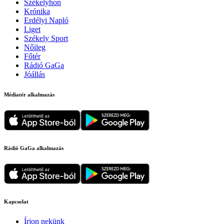
Székelyhon
Krónika
Erdélyi Napló
Liget
Székely Sport
Nőileg
Főtér
Rádió GaGa
Jóállás
Médiatér alkalmazás
Rádió GaGa alkalmazás
Kapcsolat
Írjon nekünk