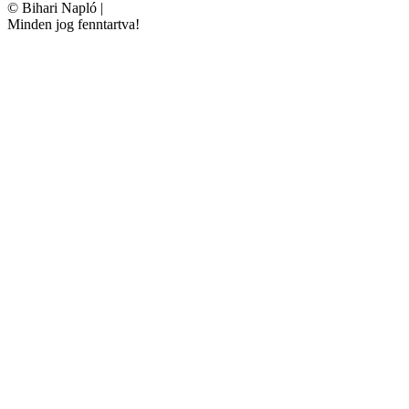
©
Bihari Napló
|
Minden jog fenntartva!