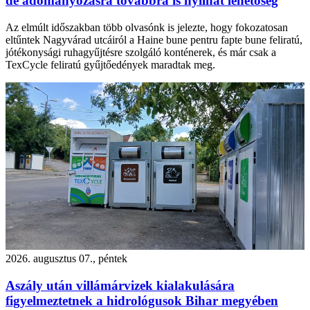
de adományozásra továbbra is nyílhat lehetőség
Az elmúlt időszakban több olvasónk is jelezte, hogy fokozatosan
eltűntek Nagyvárad utcáiról a Haine bune pentru fapte bune feliratú,
jótékonysági ruhagyűjtésre szolgáló konténerek, és már csak a
TexCycle feliratú gyűjtőedények maradtak meg.
2026. augusztus 07., péntek
Aszály után villámárvizek kialakulására
figyelmeztetnek a hidrológusok Bihar megyében