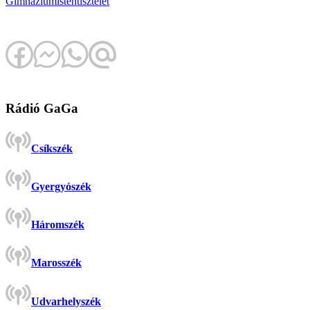
Gimnázium
istentisztelet
Rádió GaGa
Csíkszék
Gyergyószék
Háromszék
Marosszék
Udvarhelyszék