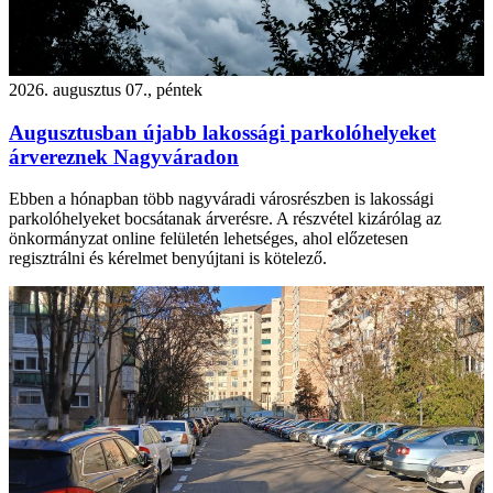
2026. augusztus 07., péntek
Augusztusban újabb lakossági parkolóhelyeket
árvereznek Nagyváradon
Ebben a hónapban több nagyváradi városrészben is lakossági
parkolóhelyeket bocsátanak árverésre. A részvétel kizárólag az
önkormányzat online felületén lehetséges, ahol előzetesen
regisztrálni és kérelmet benyújtani is kötelező.