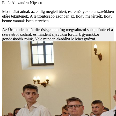
Fotó: Alexandru Nițescu
Most hálát adnak az eddig megtett útért, és reményekkel a szívükben
előre tekintenek. A legfontosabb azonban az, hogy megértsék, hogy
benne vannak Isten tervében.
Az Úr mindenható, dicsősége nem fog megváltozni soha, döntései a
szeretetről szólnak és mindent a javukra fordít. Ugyanakkor
gondoskodik róluk, Vele minden akadályt le lehet győzni.