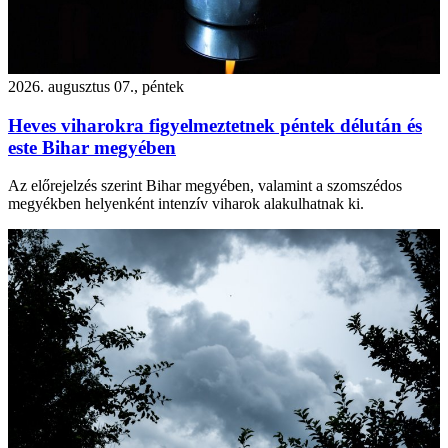
2026. augusztus 07., péntek
Heves viharokra figyelmeztetnek péntek délután és
este Bihar megyében
Az előrejelzés szerint Bihar megyében, valamint a szomszédos
megyékben helyenként intenzív viharok alakulhatnak ki.