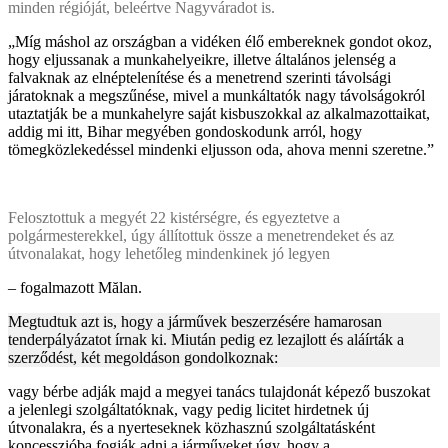
minden régióját, beleértve Nagyváradot is.
„Míg máshol az országban a vidéken élő embereknek gondot okoz,
hogy eljussanak a munkahelyeikre, illetve általános jelenség a
falvaknak az elnéptelenítése és a menetrend szerinti távolsági
járatoknak a megszűnése, mivel a munkáltatók nagy távolságokról
utaztatják be a munkahelyre saját kisbuszokkal az alkalmazottaikat,
addig mi itt, Bihar megyében gondoskodunk arról, hogy
tömegközlekedéssel mindenki eljusson oda, ahova menni szeretne.”
Felosztottuk a megyét 22 kistérségre, és egyeztetve a
polgármesterekkel, úgy állítottuk össze a menetrendeket és az
útvonalakat, hogy lehetőleg mindenkinek jó legyen
– fogalmazott Mălan.
Megtudtuk azt is, hogy a járművek beszerzésére hamarosan
tenderpályázatot írnak ki. Miután pedig ez lezajlott és aláírták a
szerződést, két megoldáson gondolkoznak:
vagy bérbe adják majd a megyei tanács tulajdonát képező buszokat
a jelenlegi szolgáltatóknak, vagy pedig licitet hirdetnek új
útvonalakra, és a nyerteseknek közhasznú szolgáltatásként
koncesszióba fogják adni a járműveket úgy, hogy a