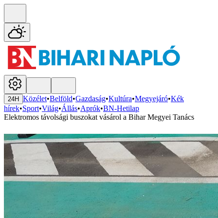
Közélet
•
Belföld
•
Gazdaság
•
Kultúra
•
Megyejáró
•
Kék
24H
hírek
•
Sport
•
Világ
•
Állás
•
Aprók
•
BN-Hetilap
Elektromos távolsági buszokat vásárol a Bihar Megyei Tanács