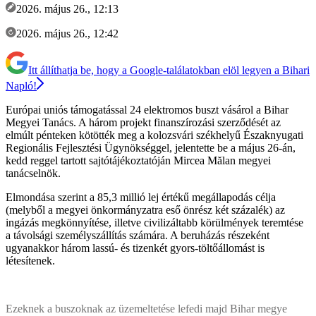
2026. május 26., 12:13
2026. május 26., 12:42
Itt állíthatja be, hogy a Google-találatokban elöl legyen a Bihari
Napló!
Európai uniós támogatással 24 elektromos buszt vásárol a Bihar
Megyei Tanács. A három projekt finanszírozási szerződését az
elmúlt pénteken kötötték meg a kolozsvári székhelyű Északnyugati
Regionális Fejlesztési Ügynökséggel, jelentette be a május 26-án,
kedd reggel tartott sajtótájékoztatóján Mircea Mălan megyei
tanácselnök.
Elmondása szerint a 85,3 millió lej értékű megállapodás célja
(melyből a megyei önkormányzatra eső önrész két százalék) az
ingázás megkönnyítése, illetve civilizáltabb körülmények teremtése
a távolsági személyszállítás számára. A beruházás részeként
ugyanakkor három lassú- és tizenkét gyors-töltőállomást is
létesítenek.
Ezeknek a buszoknak az üzemeltetése lefedi majd Bihar megye