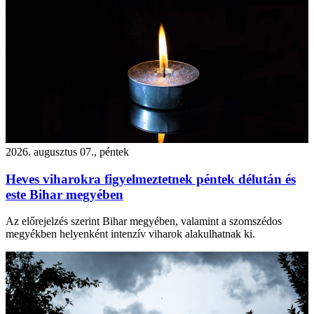
2026. augusztus 07., péntek
Heves viharokra figyelmeztetnek péntek délután és
este Bihar megyében
Az előrejelzés szerint Bihar megyében, valamint a szomszédos
megyékben helyenként intenzív viharok alakulhatnak ki.