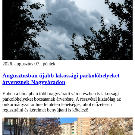
2026. augusztus 07., péntek
Augusztusban újabb lakossági parkolóhelyeket
árvereznek Nagyváradon
Ebben a hónapban több nagyváradi városrészben is lakossági
parkolóhelyeket bocsátanak árverésre. A részvétel kizárólag az
önkormányzat online felületén lehetséges, ahol előzetesen
regisztrálni és kérelmet benyújtani is kötelező.