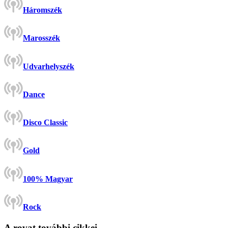
Háromszék
Marosszék
Udvarhelyszék
Dance
Disco Classic
Gold
100% Magyar
Rock
A rovat további cikkei