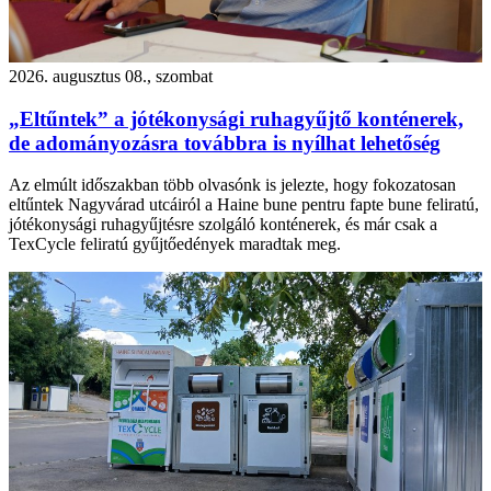
2026. augusztus 08., szombat
„Eltűntek” a jótékonysági ruhagyűjtő konténerek,
de adományozásra továbbra is nyílhat lehetőség
Az elmúlt időszakban több olvasónk is jelezte, hogy fokozatosan
eltűntek Nagyvárad utcáiról a Haine bune pentru fapte bune feliratú,
jótékonysági ruhagyűjtésre szolgáló konténerek, és már csak a
TexCycle feliratú gyűjtőedények maradtak meg.