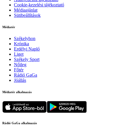
Cookie-kezelési tájékoztató
Médiaajánlat
Sütibeállítások
Médiatér
Székelyhon
Krónika
Erdélyi Napló
Liget
Székely Sport
Nőileg
Főtér
Rádió GaGa
Jóállás
Médiatér alkalmazás
Rádió GaGa alkalmazás