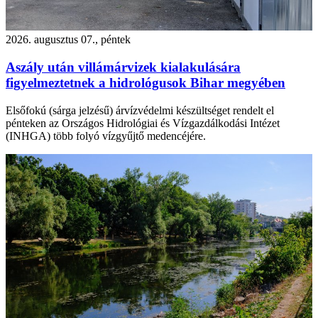
2026. augusztus 07., péntek
Aszály után villámárvizek kialakulására
figyelmeztetnek a hidrológusok Bihar megyében
Elsőfokú (sárga jelzésű) árvízvédelmi készültséget rendelt el
pénteken az Országos Hidrológiai és Vízgazdálkodási Intézet
(INHGA) több folyó vízgyűjtő medencéjére.