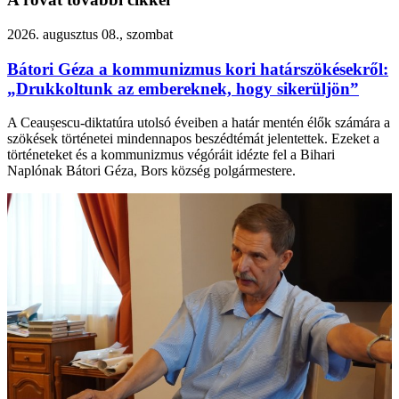
2026. augusztus 08., szombat
Bátori Géza a kommunizmus kori határszökésekről:
„Drukkoltunk az embereknek, hogy sikerüljön”
A Ceaușescu-diktatúra utolsó éveiben a határ mentén élők számára a
szökések történetei mindennapos beszédtémát jelentettek. Ezeket a
történeteket és a kommunizmus végóráit idézte fel a Bihari
Naplónak Bátori Géza, Bors község polgármestere.