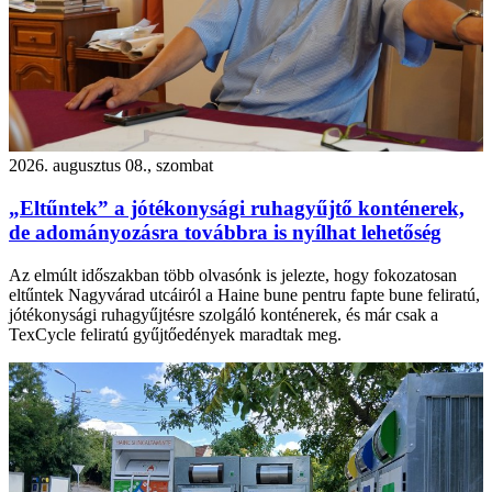
2026. augusztus 08., szombat
„Eltűntek” a jótékonysági ruhagyűjtő konténerek,
de adományozásra továbbra is nyílhat lehetőség
Az elmúlt időszakban több olvasónk is jelezte, hogy fokozatosan
eltűntek Nagyvárad utcáiról a Haine bune pentru fapte bune feliratú,
jótékonysági ruhagyűjtésre szolgáló konténerek, és már csak a
TexCycle feliratú gyűjtőedények maradtak meg.