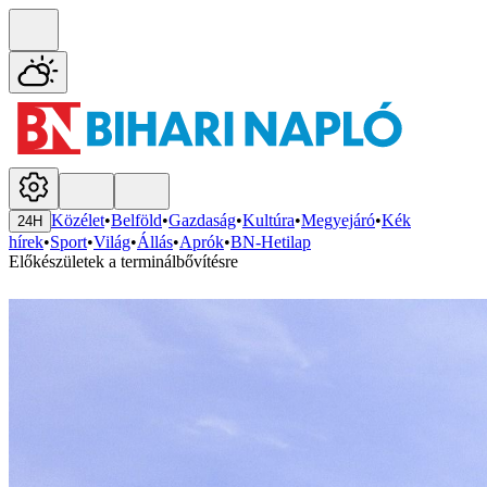
Közélet
•
Belföld
•
Gazdaság
•
Kultúra
•
Megyejáró
•
Kék
24H
hírek
•
Sport
•
Világ
•
Állás
•
Aprók
•
BN-Hetilap
Előkészületek a terminálbővítésre