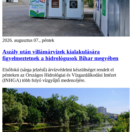
2026. augusztus 07., péntek
Aszály után villámárvizek kialakulására
figyelmeztetnek a hidrológusok Bihar megyében
Elsőfokú (sárga jelzésű) árvízvédelmi készültséget rendelt el
pénteken az Országos Hidrológiai és Vízgazdálkodási Intézet
(INHGA) több folyó vízgyűjtő medencéjére.