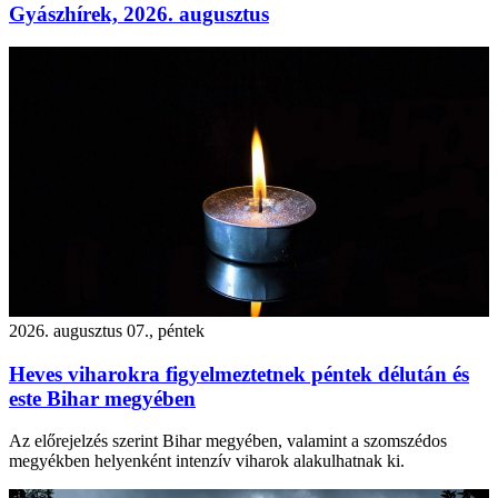
Gyászhírek, 2026. augusztus
2026. augusztus 07., péntek
Heves viharokra figyelmeztetnek péntek délután és
este Bihar megyében
Az előrejelzés szerint Bihar megyében, valamint a szomszédos
megyékben helyenként intenzív viharok alakulhatnak ki.