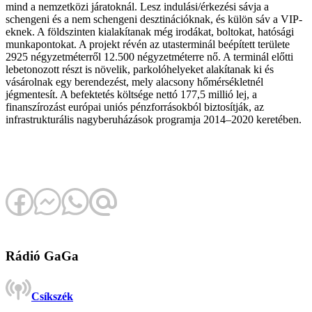
mind a nemzetközi járatoknál. Lesz indulási/érkezési sávja a
schengeni és a nem schengeni desztinációknak, és külön sáv a VIP-
eknek. A földszinten kialakítanak még irodákat, boltokat, hatósági
munkapontokat. A projekt révén az utasterminál beépített területe
2925 négyzetméterről 12.500 négyzetméterre nő. A terminál előtti
lebetonozott részt is növelik, parkolóhelyeket alakítanak ki és
vásárolnak egy berendezést, mely alacsony hőmérsékletnél
jégmentesít. A befektetés költsége nettó 177,5 millió lej, a
finanszírozást európai uniós pénzforrásokból biztosítják, az
infrastrukturális nagyberuházások programja 2014–2020 keretében.
Rádió GaGa
Csíkszék