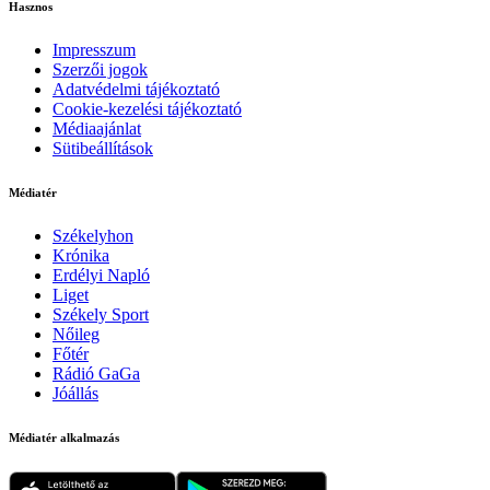
Hasznos
Impresszum
Szerzői jogok
Adatvédelmi tájékoztató
Cookie-kezelési tájékoztató
Médiaajánlat
Sütibeállítások
Médiatér
Székelyhon
Krónika
Erdélyi Napló
Liget
Székely Sport
Nőileg
Főtér
Rádió GaGa
Jóállás
Médiatér alkalmazás