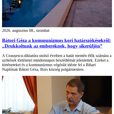
2026. augusztus 08., szombat
Bátori Géza a kommunizmus kori határszökésekről:
„Drukkoltunk az embereknek, hogy sikerüljön”
A Ceaușescu-diktatúra utolsó éveiben a határ mentén élők számára a
szökések történetei mindennapos beszédtémát jelentettek. Ezeket a
történeteket és a kommunizmus végóráit idézte fel a Bihari
Naplónak Bátori Géza, Bors község polgármestere.