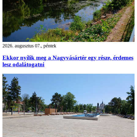
2026. augusztus 07., péntek
Ekkor nyílik meg a Nagyvásártér egy része, érdemes
lesz odalátogatni