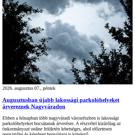
2026. augusztus 07., péntek
Augusztusban újabb lakossági parkolóhelyeket
árvereznek Nagyváradon
Ebben a hónapban több nagyváradi városrészben is lakossági
parkolóhelyeket bocsátanak árverésre. A részvétel kizárólag az
önkormányzat online felületén lehetséges, ahol előzetesen
regisztrálni és kérelmet benyújtani is kötelező.