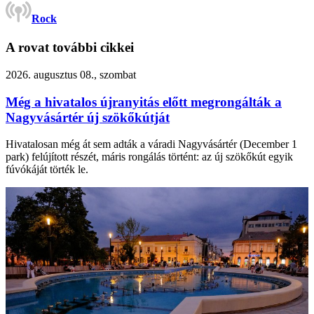
Rock
A rovat további cikkei
2026. augusztus 08., szombat
Még a hivatalos újranyitás előtt megrongálták a
Nagyvásártér új szökőkútját
Hivatalosan még át sem adták a váradi Nagyvásártér (December 1
park) felújított részét, máris rongálás történt: az új szökőkút egyik
fúvókáját törték le.