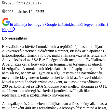
2023. június 28., 15:17
2026. március 12., 23:55
Itt állíthatja be, hogy a Google-találatokban elöl legyen a Bihari
Napló!
BN-összeállítás
Elkezdődtek a bővítési munkálatok a repülőtér új utastermináljánál.
A következő hetekben előkészítik a terepet, kiássák az alapokat és
tartóoszlopokat fúrnak a földbe, majd a fémszerkezetet is felszerelik.
A kivitelezéssel az SSAB-AG céget bízták meg, mint fővállalkozót.
A beruházás célja, hogy egyetlen terminálban történjen az utasok
kiszolgálása. A munkálatok ideje alatt – hat hónapig – a repülőtér
nem zár be, hanem az ügyfelek a régi utasterminált használhatják,
mely mellé ideiglenesen konténereket tettek ki az érkezési oldalon.
Mivel a parkolóhelyek száma csökkent, az utasok használhatnak
200 parkolóhelyet az ERA Shopping Park mellett, ahonnan az OTL
által biztosított tömegközlekedési járművek szállítják őket a
reptérhez. Ezek a szolgáltatások ingyenesek.
A megállapodás értelmében a felújítás után a létesítmény alkalmassá
válik óránként 400 utas forgalmának a lebonyolítására mind a hazai,