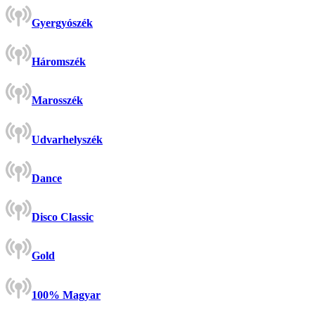
Gyergyószék
Háromszék
Marosszék
Udvarhelyszék
Dance
Disco Classic
Gold
100% Magyar