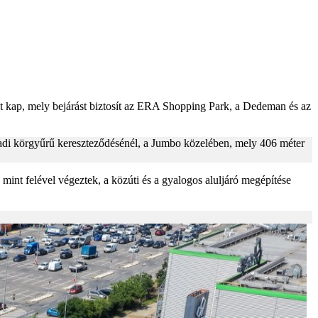
atot kap, mely bejárást biztosít az ERA Shopping Park, a Dedeman és az
a váradi körgyűrű kereszteződésénél, a Jumbo közelében, mely 406 méter
 mint felével végeztek, a közúti és a gyalogos aluljáró megépítése