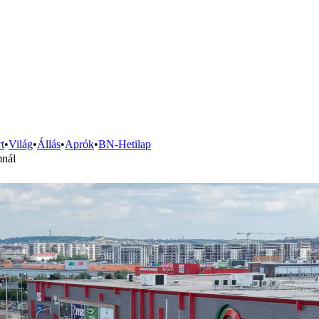
t
•
Világ
•
Állás
•
Aprók
•
BN-Hetilap
mnál