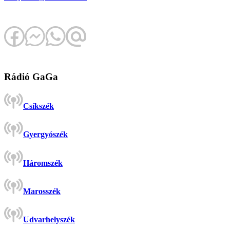
Rádió GaGa
Csíkszék
Gyergyószék
Háromszék
Marosszék
Udvarhelyszék