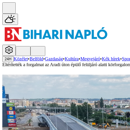
Közélet
•
Belföld
•
Gazdaság
•
Kultúra
•
Megyejáró
•
Kék hírek
•
Spor
24H
Eltérítették a forgalmat az Aradi úton épülő felüljáró alatti körforgalo