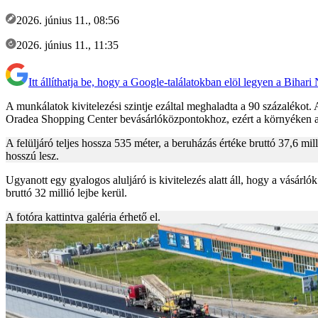
2026. június 11., 08:56
2026. június 11., 11:35
Itt állíthatja be, hogy a Google-találatokban elöl legyen a Bihari
A munkálatok kivitelezési szintje ezáltal meghaladta a 90 százalékot.
Oradea Shopping Center bevásárlóközpontokhoz, ezért a környéken a fo
A felüljáró teljes hossza 535 méter, a beruházás értéke bruttó 37,6 mil
hosszú lesz.
Ugyanott egy gyalogos aluljáró is kivitelezés alatt áll, hogy a vásár
bruttó 32 millió lejbe kerül.
A fotóra kattintva galéria érhető el.