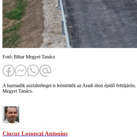
Fotó: Bihar Megyei Tanács
A harmadik aszfaltréteget is leöntötték az Aradi úton épülő felüljáró
Megyei Tanács.
Ciucur Losonczi Antonius