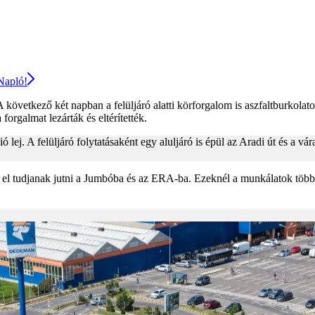
 Napló!
 A következő két napban a felüljáró alatti körforgalom is aszfaltburkol
rgalmat lezárták és eltérítették.
lió lej. A felüljáró folytatásaként egy aluljáró is épül az Aradi út és 
lók el tudjanak jutni a Jumbóba és az ERA-ba. Ezeknél a munkálatok több