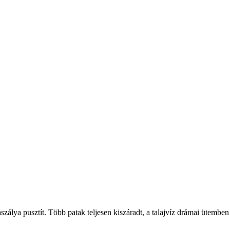
álya pusztít. Több patak teljesen kiszáradt, a talajvíz drámai ütemben