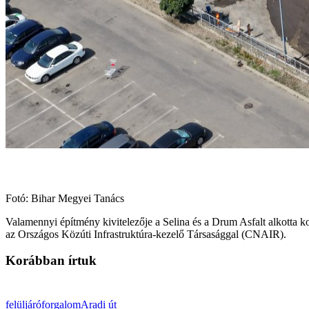
Fotó: Bihar Megyei Tanács
Valamennyi építmény kivitelezője a Selina és a Drum Asfalt alkotta ko
az Országos Közúti Infrastruktúra-kezelő Társasággal (CNAIR).
Korábban írtuk
felüljáró
forgalom
Aradi út