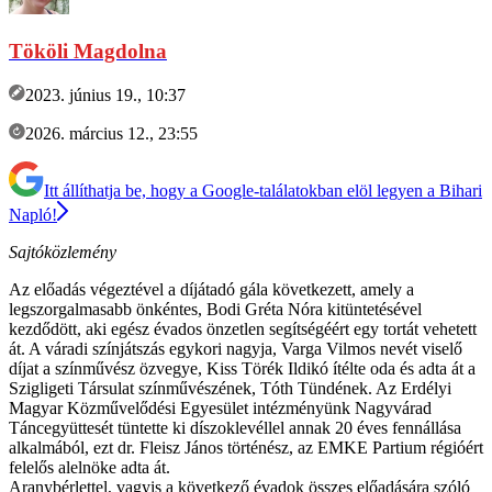
Tököli Magdolna
2023. június 19., 10:37
2026. március 12., 23:55
Itt állíthatja be, hogy a Google-találatokban elöl legyen a Bihari
Napló!
Sajtóközlemény
Az előadás végeztével a díjátadó gála következett, amely a
legszorgalmasabb önkéntes, Bodi Gréta Nóra kitüntetésével
kezdődött, aki egész évados önzetlen segítségéért egy tortát vehetett
át. A váradi színjátszás egykori nagyja, Varga Vilmos nevét viselő
díjat a színművész özvegye, Kiss Törék Ildikó ítélte oda és adta át a
Szigligeti Társulat színművészének, Tóth Tündének. Az Erdélyi
Magyar Közművelődési Egyesület intézményünk Nagyvárad
Táncegyüttesét tüntette ki díszoklevéllel annak 20 éves fennállása
alkalmából, ezt dr. Fleisz János történész, az EMKE Partium régióért
felelős alelnöke adta át.
Aranybérlettel, vagyis a következő évadok összes előadására szóló