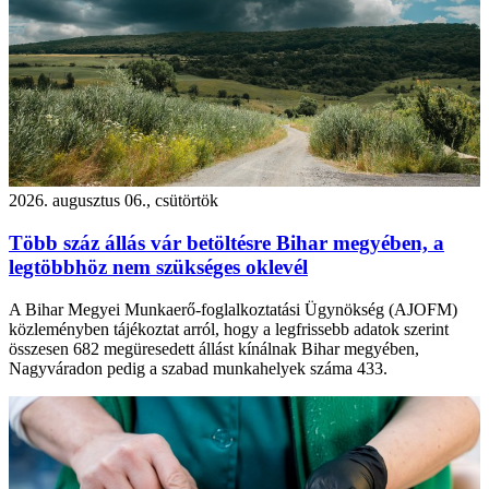
2026. augusztus 06., csütörtök
Több száz állás vár betöltésre Bihar megyében, a
legtöbbhöz nem szükséges oklevél
A Bihar Megyei Munkaerő-foglalkoztatási Ügynökség (AJOFM)
közleményben tájékoztat arról, hogy a legfrissebb adatok szerint
összesen 682 megüresedett állást kínálnak Bihar megyében,
Nagyváradon pedig a szabad munkahelyek száma 433.