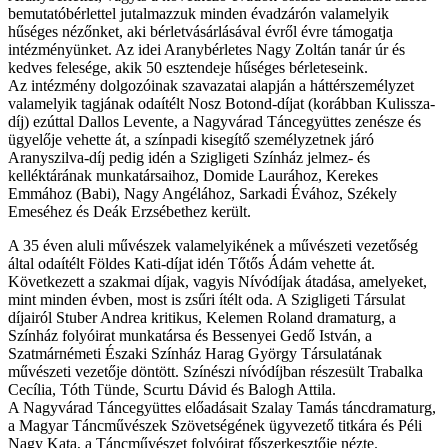
bemutatóbérlettel jutalmazzuk minden évadzárón valamelyik
hűséges nézőnket, aki bérletvásárlásával évről évre támogatja
intézményünket. Az idei Aranybérletes Nagy Zoltán tanár úr és
kedves felesége, akik 50 esztendeje hűséges bérleteseink.
Az intézmény dolgozóinak szavazatai alapján a háttérszemélyzet
valamelyik tagjának odaítélt Nosz Botond-díjat (korábban Kulissza-
díj) ezúttal Dallos Levente, a Nagyvárad Táncegyüttes zenésze és
ügyelője vehette át, a színpadi kisegítő személyzetnek járó
Aranyszilva-díj pedig idén a Szigligeti Színház jelmez- és
kelléktárának munkatársaihoz, Domide Laurához, Kerekes
Emmához (Babi), Nagy Angélához, Sarkadi Évához, Székely
Emeséhez és Deák Erzsébethez került.
A 35 éven aluli művészek valamelyikének a művészeti vezetőség
által odaítélt Földes Kati-díjat idén Tőtős Ádám vehette át.
Következett a szakmai díjak, vagyis Nívódíjak átadása, amelyeket,
mint minden évben, most is zsűri ítélt oda. A Szigligeti Társulat
díjairól Stuber Andrea kritikus, Kelemen Roland dramaturg, a
Színház folyóirat munkatársa és Bessenyei Gedő István, a
Szatmárnémeti Északi Színház Harag György Társulatának
művészeti vezetője döntött. Színészi nívódíjban részesült Trabalka
Cecília, Tóth Tünde, Scurtu Dávid és Balogh Attila.
A Nagyvárad Táncegyüttes előadásait Szalay Tamás táncdramaturg,
a Magyar Táncművészek Szövetségének ügyvezető titkára és Péli
Nagy Kata, a Táncművészet folyóirat főszerkesztője nézte.