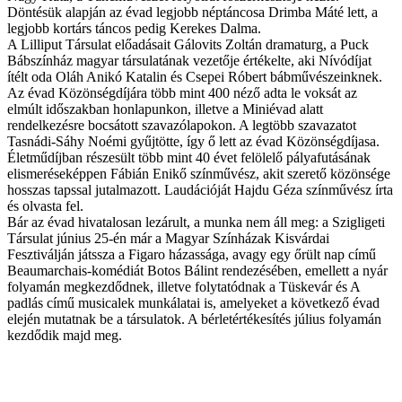
Döntésük alapján az évad legjobb néptáncosa Drimba Máté lett, a
legjobb kortárs táncos pedig Kerekes Dalma.
A Lilliput Társulat előadásait Gálovits Zoltán dramaturg, a Puck
Bábszínház magyar társulatának vezetője értékelte, aki Nívódíjat
ítélt oda Oláh Anikó Katalin és Csepei Róbert bábművészeinknek.
Az évad Közönségdíjára több mint 400 néző adta le voksát az
elmúlt időszakban honlapunkon, illetve a Miniévad alatt
rendelkezésre bocsátott szavazólapokon. A legtöbb szavazatot
Tasnádi-Sáhy Noémi gyűjtötte, így ő lett az évad Közönségdíjasa.
Életműdíjban részesült több mint 40 évet felölelő pályafutásának
elismeréseképpen Fábián Enikő színművész, akit szerető közönsége
hosszas tapssal jutalmazott. Laudációját Hajdu Géza színművész írta
és olvasta fel.
Bár az évad hivatalosan lezárult, a munka nem áll meg: a Szigligeti
Társulat június 25-én már a Magyar Színházak Kisvárdai
Fesztiválján játssza a Figaro házassága, avagy egy őrült nap című
Beaumarchais-komédiát Botos Bálint rendezésében, emellett a nyár
folyamán megkezdődnek, illetve folytatódnak a Tüskevár és A
padlás című musicalek munkálatai is, amelyeket a következő évad
elején mutatnak be a társulatok. A bérletértékesítés július folyamán
kezdődik majd meg.