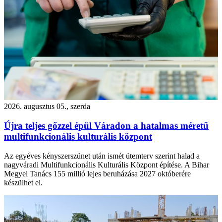
2026. augusztus 05., szerda
Újra teljes gőzzel épül Váradon a hatalmas méretű
multifunkcionális kulturális központ
Az egyéves kényszerszünet után ismét ütemterv szerint halad a
nagyváradi Multifunkcionális Kulturális Központ építése. A Bihar
Megyei Tanács 155 millió lejes beruházása 2027 októberére
készülhet el.