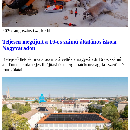
2026. augusztus 04., kedd
Teljesen megújult a 16-os számú általános iskola
Nagyváradon
Befejeződtek és hivatalosan is átvették a nagyváradi 16-os számú
általános iskola teljes felújítási és energiahatékonysági korszerűsítési
munkálatait.