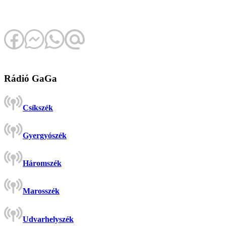
Rádió GaGa
Csíkszék
Gyergyószék
Háromszék
Marosszék
Udvarhelyszék