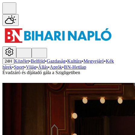
Közélet
•
Belföld
•
Gazdaság
•
Kultúra
•
Megyejáró
•
Kék
24H
hírek
•
Sport
•
Világ
•
Állás
•
Aprók
•
BN-Hetilap
Évadzáró és díjátadó gála a Szigligetiben