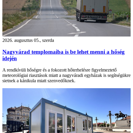
2026. augusztus 05., szerda
Nagyvárad templomaiba is be lehet menni a hőség
idején
A rendkívüli hőségre és a fokozott hőterhelésre figyelmeztető
meteorológiai riasztások miatt a nagyváradi egyházak is segítségükre
sietnek a kánikula miatt szenvedőknek.