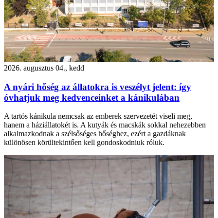
2026. augusztus 04., kedd
A nyári hőség az állatokra is veszélyt jelent: így
óvhatjuk meg kedvenceinket a kánikulában
A tartós kánikula nemcsak az emberek szervezetét viseli meg,
hanem a háziállatokét is. A kutyák és macskák sokkal nehezebben
alkalmazkodnak a szélsőséges hőséghez, ezért a gazdáknak
különösen körültekintően kell gondoskodniuk róluk.