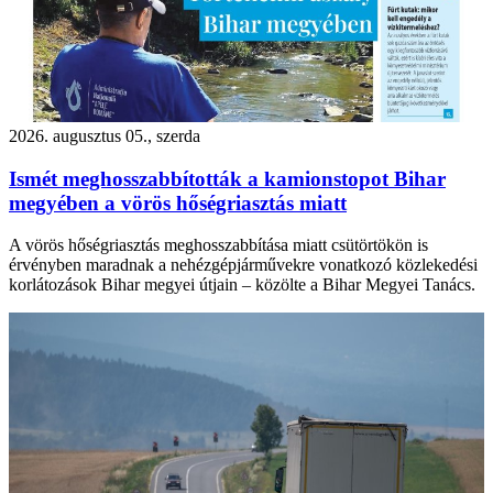
2026. augusztus 05., szerda
Ismét meghosszabbították a kamionstopot Bihar
megyében a vörös hőségriasztás miatt
A vörös hőségriasztás meghosszabbítása miatt csütörtökön is
érvényben maradnak a nehézgépjárművekre vonatkozó közlekedési
korlátozások Bihar megyei útjain – közölte a Bihar Megyei Tanács.