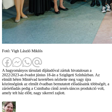
Fotó: Vigh László Miklós
A hagyományos társulati díjátadóval zártuk hivatalosan a
2022/2023-as évadot június 18-án a Szigligeti Színházban. Az
elmúlt héten Miniévad keretében nézhette meg vagy újra
közönségünk az elmúlt évadban bemutatott előadásaink többségét, a
záróelőadás pedig a Csinibaba című zenés-táncos produkció volt,
amely telt ház előtt, nagy sikerrel zajlott.