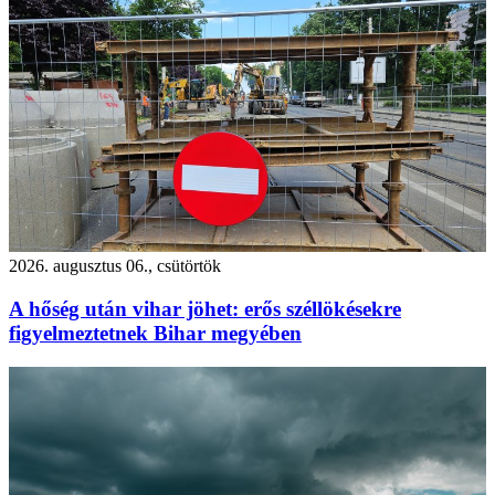
2026. augusztus 06., csütörtök
A hőség után vihar jöhet: erős széllökésekre
figyelmeztetnek Bihar megyében