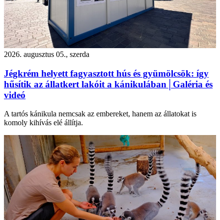
2026. augusztus 05., szerda
Jégkrém helyett fagyasztott hús és gyümölcsök: így
hűsítik az állatkert lakóit a kánikulában│Galéria és
videó
A tartós kánikula nemcsak az embereket, hanem az állatokat is
komoly kihívás elé állítja.