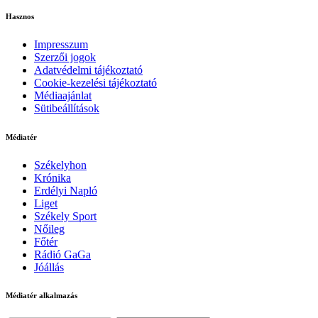
Hasznos
Impresszum
Szerzői jogok
Adatvédelmi tájékoztató
Cookie-kezelési tájékoztató
Médiaajánlat
Sütibeállítások
Médiatér
Székelyhon
Krónika
Erdélyi Napló
Liget
Székely Sport
Nőileg
Főtér
Rádió GaGa
Jóállás
Médiatér alkalmazás