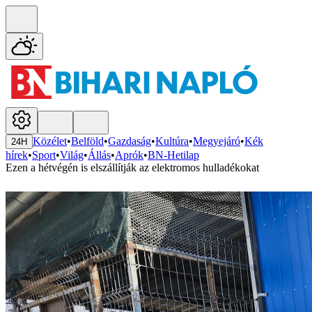
Közélet
•
Belföld
•
Gazdaság
•
Kultúra
•
Megyejáró
•
Kék
24H
hírek
•
Sport
•
Világ
•
Állás
•
Aprók
•
BN-Hetilap
Ezen a hétvégén is elszállítják az elektromos hulladékokat