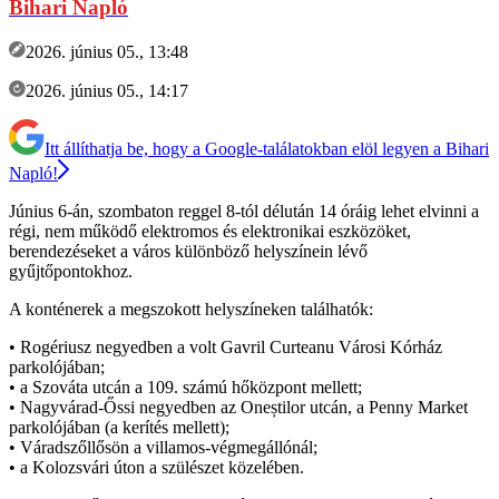
Bihari Napló
2026. június 05., 13:48
2026. június 05., 14:17
Itt állíthatja be, hogy a Google-találatokban elöl legyen a Bihari
Napló!
Június 6-án, szombaton reggel 8-tól délután 14 óráig lehet elvinni a
régi, nem működő elektromos és elektronikai eszközöket,
berendezéseket a város különböző helyszínein lévő
gyűjtőpontokhoz.
A konténerek a megszokott helyszíneken találhatók:
• Rogériusz negyedben a volt Gavril Curteanu Városi Kórház
parkolójában;
• a Szováta utcán a 109. számú hőközpont mellett;
• Nagyvárad-Őssi negyedben az Oneștilor utcán, a Penny Market
parkolójában (a kerítés mellett);
• Váradszőllősön a villamos-végmegállónál;
• a Kolozsvári úton a szülészet közelében.