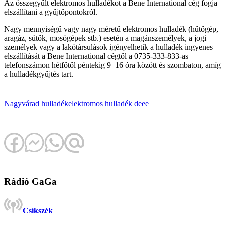
Az összegyűlt elektromos hulladékot a Bene International cég fogja
elszállítani a gyűjtőpontokról.
Nagy mennyiségű vagy nagy méretű elektromos hulladék (hűtőgép,
aragáz, sütők, mosógépek stb.) esetén a magánszemélyek, a jogi
személyek vagy a lakótársulások igényelhetik a hulladék ingyenes
elszállítását a Bene International cégtől a 0735-333-833-as
telefonszámon hétfőtől péntekig 9–16 óra között és szombaton, amíg
a hulladékgyűjtés tart.
Nagyvárad
hulladék
elektromos hulladék
deee
Rádió GaGa
Csíkszék