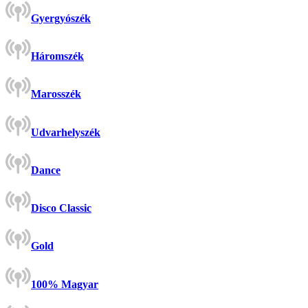
Gyergyószék
Háromszék
Marosszék
Udvarhelyszék
Dance
Disco Classic
Gold
100% Magyar