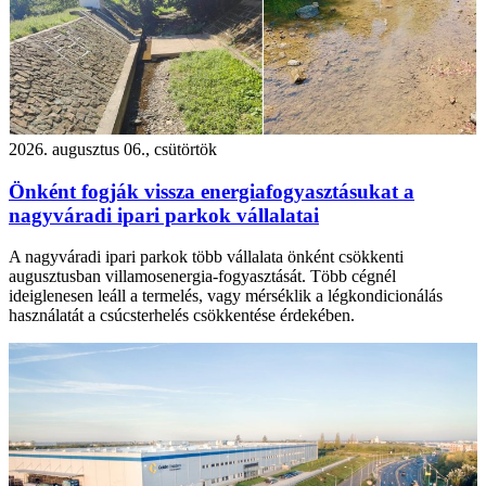
2026. augusztus 06., csütörtök
Önként fogják vissza energiafogyasztásukat a
nagyváradi ipari parkok vállalatai
A nagyváradi ipari parkok több vállalata önként csökkenti
augusztusban villamosenergia-fogyasztását. Több cégnél
ideiglenesen leáll a termelés, vagy mérséklik a légkondicionálás
használatát a csúcsterhelés csökkentése érdekében.