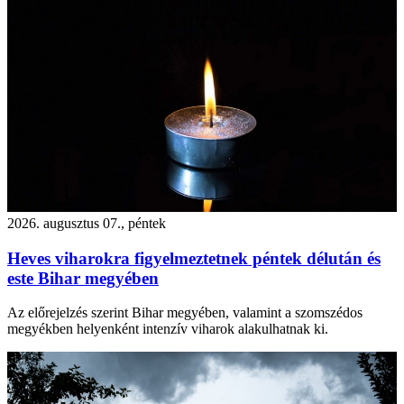
2026. augusztus 07., péntek
Heves viharokra figyelmeztetnek péntek délután és
este Bihar megyében
Az előrejelzés szerint Bihar megyében, valamint a szomszédos
megyékben helyenként intenzív viharok alakulhatnak ki.