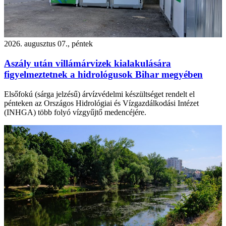
2026. augusztus 07., péntek
Aszály után villámárvizek kialakulására
figyelmeztetnek a hidrológusok Bihar megyében
Elsőfokú (sárga jelzésű) árvízvédelmi készültséget rendelt el
pénteken az Országos Hidrológiai és Vízgazdálkodási Intézet
(INHGA) több folyó vízgyűjtő medencéjére.