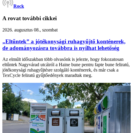
Rock
A rovat további cikkei
2026. augusztus 08., szombat
„Eltűntek” a jótékonysági ruhagyűjtő konténerek,
de adományozásra továbbra is nyílhat lehetőség
Az elmúlt időszakban több olvasónk is jelezte, hogy fokozatosan
eltűntek Nagyvárad utcáiról a Haine bune pentru fapte bune feliratú,
jótékonysági ruhagyűjtésre szolgáló konténerek, és már csak a
TexCycle feliratú gyűjtőedények maradtak meg.