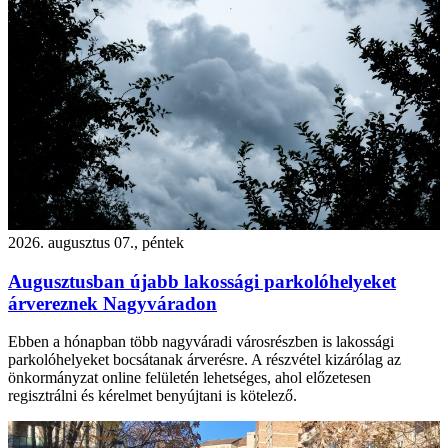
2026. augusztus 07., péntek
Augusztusban újabb lakossági parkolóhelyeket
árvereznek Nagyváradon
Ebben a hónapban több nagyváradi városrészben is lakossági
parkolóhelyeket bocsátanak árverésre. A részvétel kizárólag az
önkormányzat online felületén lehetséges, ahol előzetesen
regisztrálni és kérelmet benyújtani is kötelező.