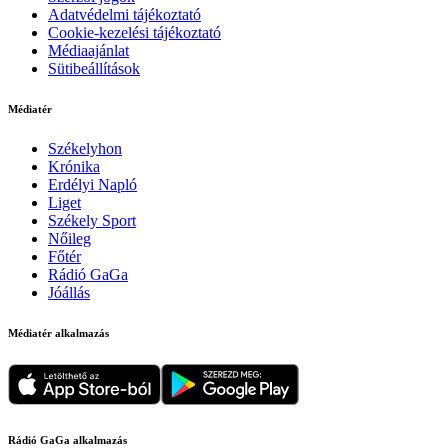
Adatvédelmi tájékoztató
Cookie-kezelési tájékoztató
Médiaajánlat
Sütibeállítások
Médiatér
Székelyhon
Krónika
Erdélyi Napló
Liget
Székely Sport
Nőileg
Főtér
Rádió GaGa
Jóállás
Médiatér alkalmazás
Rádió GaGa alkalmazás