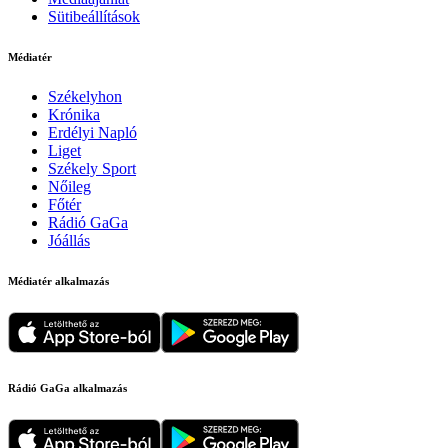
Sütibeállítások
Médiatér
Székelyhon
Krónika
Erdélyi Napló
Liget
Székely Sport
Nőileg
Főtér
Rádió GaGa
Jóállás
Médiatér alkalmazás
Rádió GaGa alkalmazás