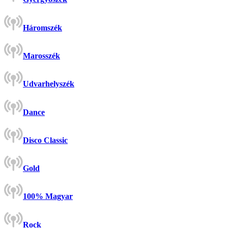
Háromszék
Marosszék
Udvarhelyszék
Dance
Disco Classic
Gold
100% Magyar
Rock