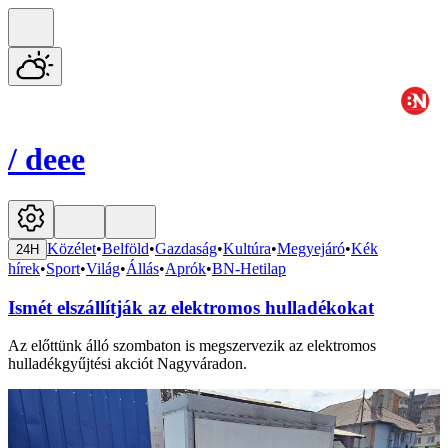
/
deee
Közélet
•
Belföld
•
Gazdaság
•
Kultúra
•
Megyejáró
•
Kék
24H
hírek
•
Sport
•
Világ
•
Állás
•
Aprók
•
BN-Hetilap
Ismét elszállítják az elektromos hulladékokat
Az előttünk álló szombaton is megszervezik az elektromos
hulladékgyűjtési akciót Nagyváradon.