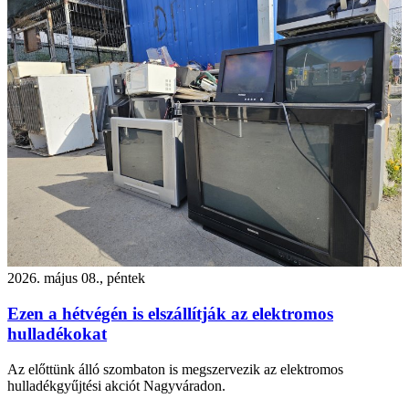
2026. május 08., péntek
Ezen a hétvégén is elszállítják az elektromos
hulladékokat
Az előttünk álló szombaton is megszervezik az elektromos
hulladékgyűjtési akciót Nagyváradon.