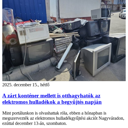
2025. december 15., hétfő
A zárt konténer mellett is otthagyhatók az
elektromos hulladékok a begyűjtés napján
Mint portálunkon is olvashattak róla, ebben a hónapban is
megszervezték az elektromos hulladékgyűjtési akciót Nagyváradon,
ezúttal december 13-án, szombaton.