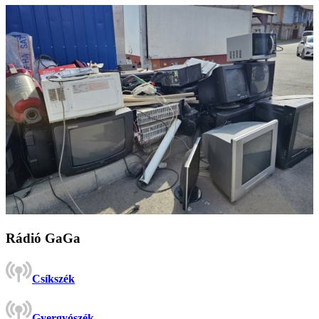
Rádió GaGa
Csíkszék
Gyergyószék