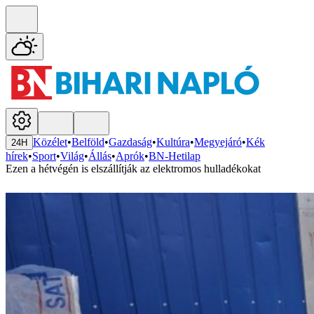
Közélet
•
Belföld
•
Gazdaság
•
Kultúra
•
Megyejáró
•
Kék
24H
hírek
•
Sport
•
Világ
•
Állás
•
Aprók
•
BN-Hetilap
Ezen a hétvégén is elszállítják az elektromos hulladékokat