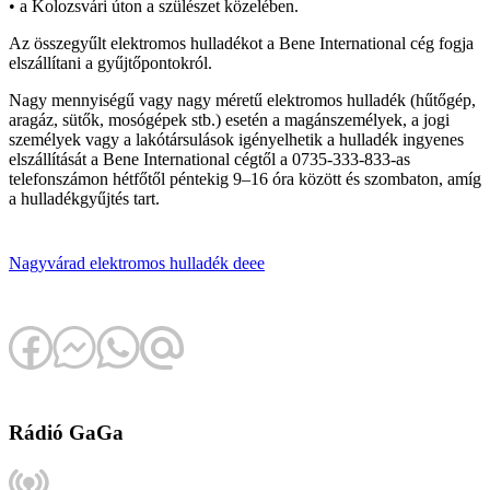
• a Kolozsvári úton a szülészet közelében.
Az összegyűlt elektromos hulladékot a Bene International cég fogja
elszállítani a gyűjtőpontokról.
Nagy mennyiségű vagy nagy méretű elektromos hulladék (hűtőgép,
aragáz, sütők, mosógépek stb.) esetén a magánszemélyek, a jogi
személyek vagy a lakótársulások igényelhetik a hulladék ingyenes
elszállítását a Bene International cégtől a 0735-333-833-as
telefonszámon hétfőtől péntekig 9–16 óra között és szombaton, amíg
a hulladékgyűjtés tart.
Nagyvárad
elektromos
hulladék
deee
Rádió GaGa