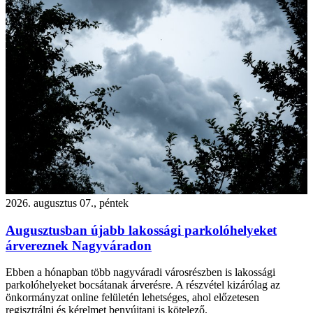
2026. augusztus 07., péntek
Augusztusban újabb lakossági parkolóhelyeket
árvereznek Nagyváradon
Ebben a hónapban több nagyváradi városrészben is lakossági
parkolóhelyeket bocsátanak árverésre. A részvétel kizárólag az
önkormányzat online felületén lehetséges, ahol előzetesen
regisztrálni és kérelmet benyújtani is kötelező.