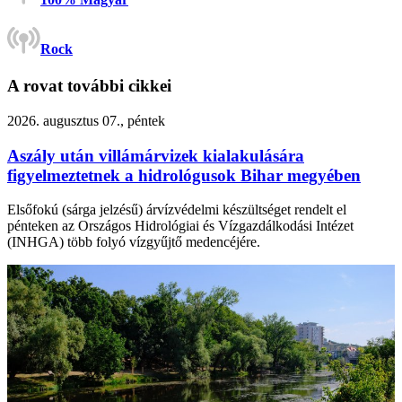
Rock
A rovat további cikkei
2026. augusztus 07., péntek
Aszály után villámárvizek kialakulására
figyelmeztetnek a hidrológusok Bihar megyében
Elsőfokú (sárga jelzésű) árvízvédelmi készültséget rendelt el
pénteken az Országos Hidrológiai és Vízgazdálkodási Intézet
(INHGA) több folyó vízgyűjtő medencéjére.