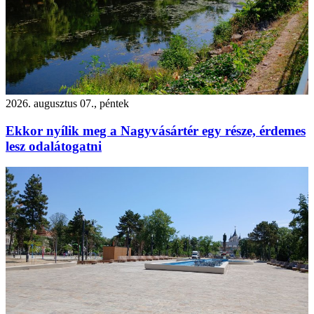
2026. augusztus 07., péntek
Ekkor nyílik meg a Nagyvásártér egy része, érdemes
lesz odalátogatni