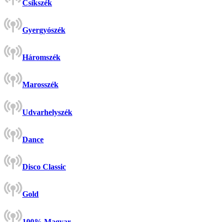
Csíkszék
Gyergyószék
Háromszék
Marosszék
Udvarhelyszék
Dance
Disco Classic
Gold
100% Magyar