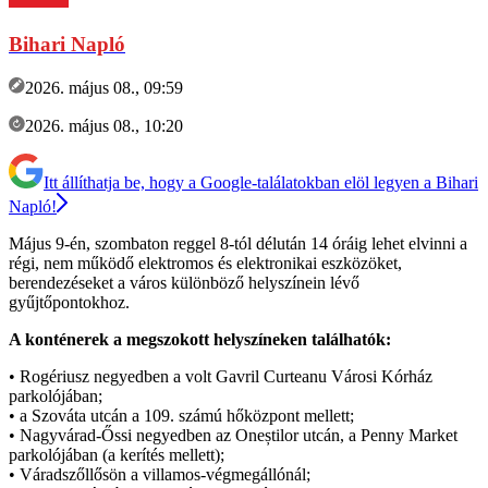
Bihari Napló
2026. május 08., 09:59
2026. május 08., 10:20
Itt állíthatja be, hogy a Google-találatokban elöl legyen a Bihari
Napló!
Május 9-én, szombaton reggel 8-tól délután 14 óráig lehet elvinni a
régi, nem működő elektromos és elektronikai eszközöket,
berendezéseket a város különböző helyszínein lévő
gyűjtőpontokhoz.
A konténerek a megszokott helyszíneken találhatók:
• Rogériusz negyedben a volt Gavril Curteanu Városi Kórház
parkolójában;
• a Szováta utcán a 109. számú hőközpont mellett;
• Nagyvárad-Őssi negyedben az Oneștilor utcán, a Penny Market
parkolójában (a kerítés mellett);
• Váradszőllősön a villamos-végmegállónál;