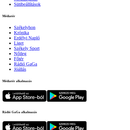
Sütibeállítások
Médiatér
Székelyhon
Krónika
Erdélyi Napló
Liget
Székely Sport
Nőileg
Főtér
Rádió GaGa
Jóállás
Médiatér alkalmazás
Rádió GaGa alkalmazás