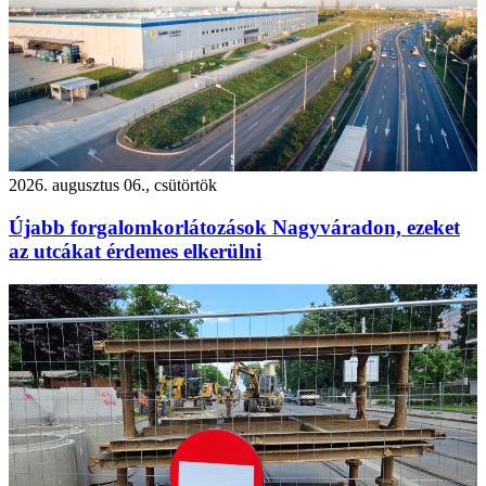
2026. augusztus 06., csütörtök
Újabb forgalomkorlátozások Nagyváradon, ezeket
az utcákat érdemes elkerülni