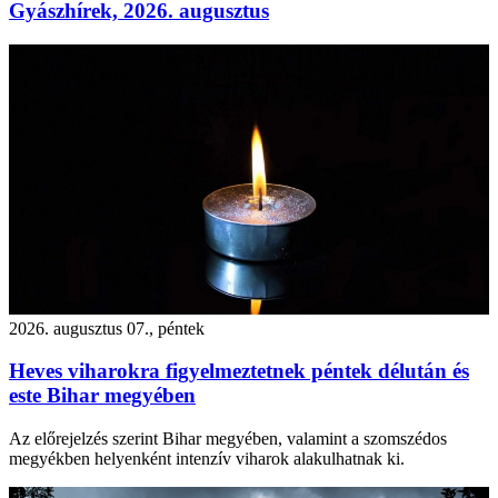
Gyászhírek, 2026. augusztus
2026. augusztus 07., péntek
Heves viharokra figyelmeztetnek péntek délután és
este Bihar megyében
Az előrejelzés szerint Bihar megyében, valamint a szomszédos
megyékben helyenként intenzív viharok alakulhatnak ki.