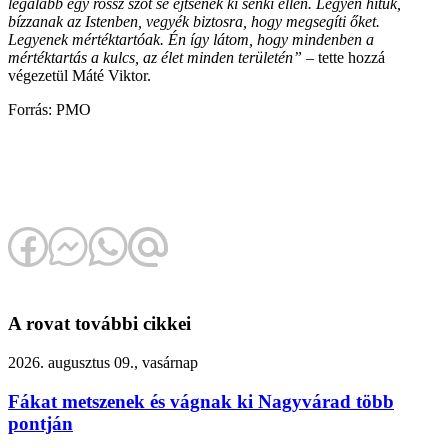
legalább egy rossz szót se ejtsenek ki senki ellen. Legyen hitük,
bízzanak az Istenben, vegyék biztosra, hogy megsegíti őket.
Legyenek mértéktartóak. Én így látom, hogy mindenben a
mértéktartás a kulcs, az élet minden területén”
– tette hozzá
végezetül Máté Viktor.
Forrás: PMO
A rovat további cikkei
2026. augusztus 09., vasárnap
Fákat metszenek és vágnak ki Nagyvárad több
pontján