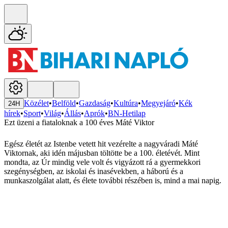
Közélet
•
Belföld
•
Gazdaság
•
Kultúra
•
Megyejáró
•
Kék
24H
hírek
•
Sport
•
Világ
•
Állás
•
Aprók
•
BN-Hetilap
Ezt üzeni a fiataloknak a 100 éves Máté Viktor
Egész életét az Istenbe vetett hit vezérelte a nagyváradi Máté
Viktornak, aki idén májusban töltötte be a 100. életévét. Mint
mondta, az Úr mindig vele volt és vigyázott rá a gyermekkori
szegénységben, az iskolai és inasévekben, a háború és a
munkaszolgálat alatt, és élete további részében is, mind a mai napig.