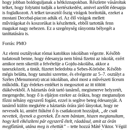
hogy jobban boldoguljanak a hétköznapokban. Részletre vásároltak
telket, hogy folytatni tudják a kertészkedést, amivel azelőtt édesapja
is foglalkozott. A telket tavasztól őszig virágok borították, ezeket a
mostani Decebal-piacon adták el. Az élő virágok mellett
művirágokat és koszorúkat is készítettek, ebből tartották fenn
magukat nagy nehezen. Ez a szegénység rányomta bélyegét a
taníttatására is.
Forrás: PMO
Az elemi osztályokat római katolikus iskolában végezte. Később
tudatosult benne, hogy édesanyja nem bírná fizetni az iskolát, ezért
amikor nem sikerült a felvételije a Gojdu-iskolába, akkor a
taneszközeit, a tintát, füzetet beledobta a Sebes-Körösbe. Később
mégis belátta, hogy tanulni szeretne, és elvégezte az 5–7. osztályt a
Széles (Menumorut) utcai iskolában, ahol most a művészeti líceum
működik. Egy érdekes emléket is megosztott az itt töltött
diákévekből. A háztartás órát tartó tanárnő, megismerve helyzetét,
megengedte, hogy ő is eljárjon ezekre az órákra, hogy megtanuljon
főzni néhány egyszerű fogást, ezzel is segítve beteg édesanyját. A
tanárnő külön megkérte a háztartás órára járó lányokat, hogy ne
nevessék ki, amiért fiúként ő is csatlakozott hozzáju
k, „de csak
nevettek, ilyenek a gyerekek. Én nem bántam, hiszen megtanultam,
hogy kell elkészíteni pár egyszerű ételt, ráadásul, amit az órán
megfőztünk, utána meg is ehettük”
– tette hozzá Máté Viktor. Végül