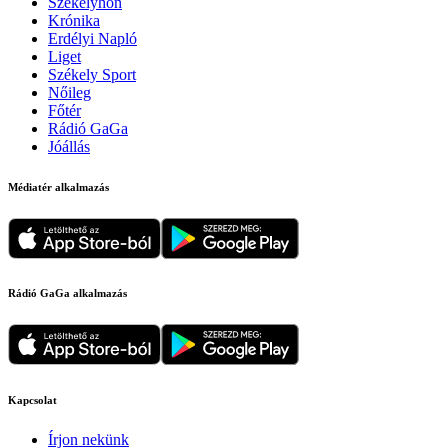
Székelyhon
Krónika
Erdélyi Napló
Liget
Székely Sport
Nőileg
Főtér
Rádió GaGa
Jóállás
Médiatér alkalmazás
Rádió GaGa alkalmazás
Kapcsolat
Írjon nekünk