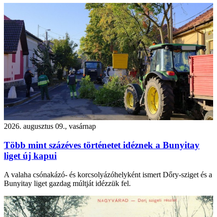
2026. augusztus 09., vasárnap
Több mint százéves történetet idéznek a Bunyitay
liget új kapui
A valaha csónakázó- és korcsolyázóhelyként ismert Dőry-sziget és a
Bunyitay liget gazdag múltját idézzük fel.