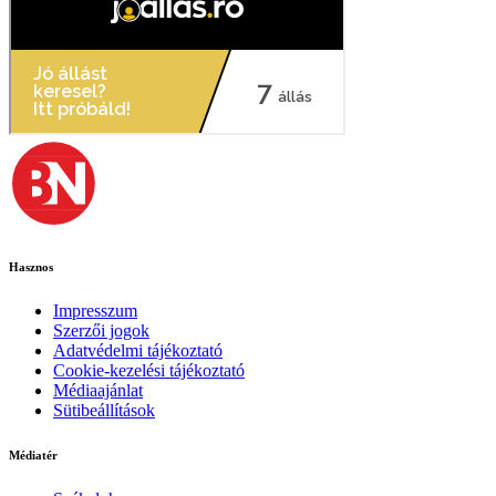
Hasznos
Impresszum
Szerzői jogok
Adatvédelmi tájékoztató
Cookie-kezelési tájékoztató
Médiaajánlat
Sütibeállítások
Médiatér