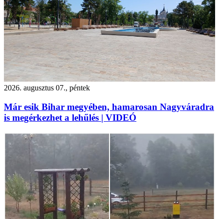
2026. augusztus 07., péntek
Már esik Bihar megyében, hamarosan Nagyváradra
is megérkezhet a lehűlés | VIDEÓ