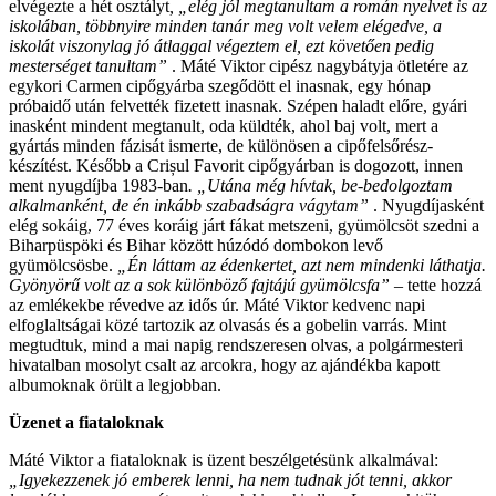
elvégezte a hét osztályt
, „elég jól megtanultam a román nyelvet is az
iskolában, többnyire minden tanár meg volt velem elégedve, a
iskolát viszonylag jó átlaggal végeztem el, ezt követően pedig
mesterséget tanultam”
. Máté Viktor cipész nagybátyja ötletére az
egykori Carmen cipőgyárba szegődött el inasnak, egy hónap
próbaidő után felvették fizetett inasnak. Szépen haladt előre, gyári
inasként mindent megtanult, oda küldték, ahol baj volt, mert a
gyártás minden fázisát ismerte, de különösen a cipőfelsőrész-
készítést. Később a Crișul Favorit cipőgyárban is dogozott, innen
ment nyugdíjba 1983-ban
. „Utána még hívtak, be-bedolgoztam
alkalmanként, de én inkább szabadságra vágytam”
. Nyugdíjasként
elég sokáig, 77 éves koráig járt fákat metszeni, gyümölcsöt szedni a
Biharpüspöki és Bihar között húzódó dombokon levő
gyümölcsösbe.
„Én láttam az édenkertet, azt nem mindenki láthatja.
Gyönyörű volt az a sok különböző fajtájú gyümölcsfa”
– tette hozzá
az emlékekbe révedve az idős úr. Máté Viktor kedvenc napi
elfoglaltságai közé tartozik az olvasás és a gobelin varrás. Mint
megtudtuk, mind a mai napig rendszeresen olvas, a polgármesteri
hivatalban mosolyt csalt az arcokra, hogy az ajándékba kapott
albumoknak örült a legjobban.
Üzenet a fiataloknak
Máté Viktor a fiataloknak is üzent beszélgetésünk alkalmával:
„Igyekezzenek jó emberek lenni, ha nem tudnak jót tenni, akkor