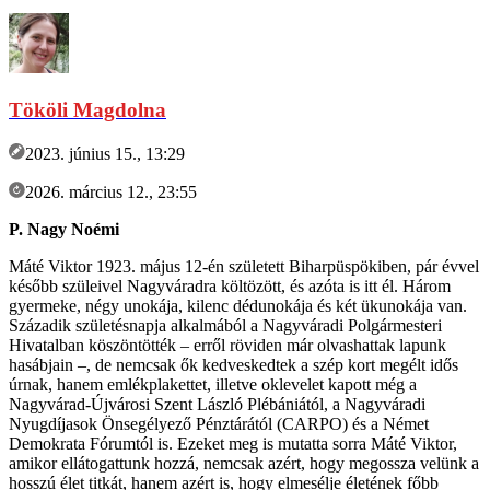
Tököli Magdolna
2023. június 15., 13:29
2026. március 12., 23:55
P. Nagy Noémi
Máté Viktor 1923. május 12-én született Biharpüspökiben, pár évvel
később szüleivel Nagyváradra költözött, és azóta is itt él. Három
gyermeke, négy unokája, kilenc dédunokája és két ükunokája van.
Századik születésnapja alkalmából a Nagyváradi Polgármesteri
Hivatalban köszöntötték – erről röviden már olvashattak lapunk
hasábjain –, de nemcsak ők kedveskedtek a szép kort megélt idős
úrnak, hanem emlékplakettet, illetve oklevelet kapott még a
Nagyvárad-Újvárosi Szent László Plébániától, a Nagyváradi
Nyugdíjasok Önsegélyező Pénztárától (CARPO) és a Német
Demokrata Fórumtól is. Ezeket meg is mutatta sorra Máté Viktor,
amikor ellátogattunk hozzá, nemcsak azért, hogy megossza velünk a
hosszú élet titkát, hanem azért is, hogy elmesélje életének főbb