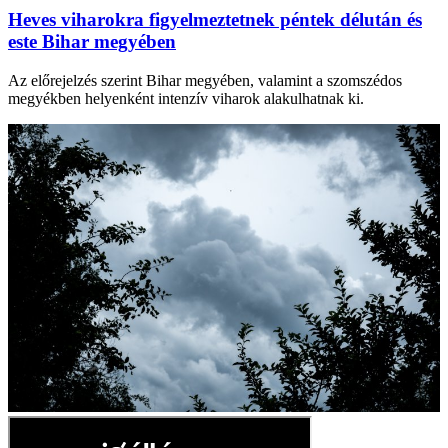
Heves viharokra figyelmeztetnek péntek délután és
este Bihar megyében
Az előrejelzés szerint Bihar megyében, valamint a szomszédos
megyékben helyenként intenzív viharok alakulhatnak ki.