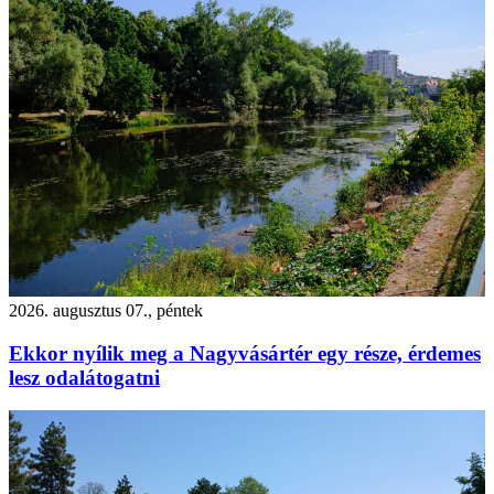
2026. augusztus 07., péntek
Ekkor nyílik meg a Nagyvásártér egy része, érdemes
lesz odalátogatni