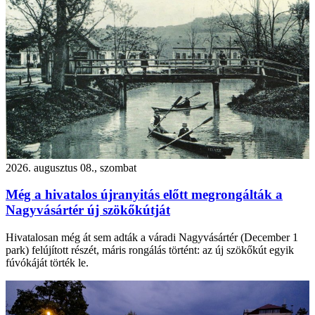
2026. augusztus 08., szombat
Még a hivatalos újranyitás előtt megrongálták a
Nagyvásártér új szökőkútját
Hivatalosan még át sem adták a váradi Nagyvásártér (December 1
park) felújított részét, máris rongálás történt: az új szökőkút egyik
fúvókáját törték le.