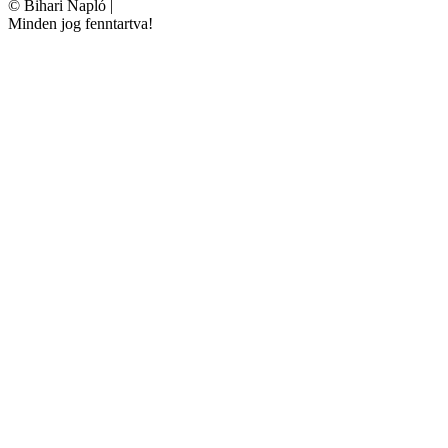
©
Bihari Napló
|
Minden jog fenntartva!