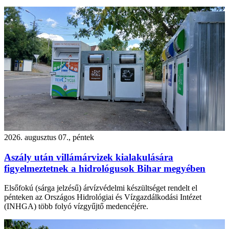
2026. augusztus 07., péntek
Aszály után villámárvizek kialakulására
figyelmeztetnek a hidrológusok Bihar megyében
Elsőfokú (sárga jelzésű) árvízvédelmi készültséget rendelt el
pénteken az Országos Hidrológiai és Vízgazdálkodási Intézet
(INHGA) több folyó vízgyűjtő medencéjére.