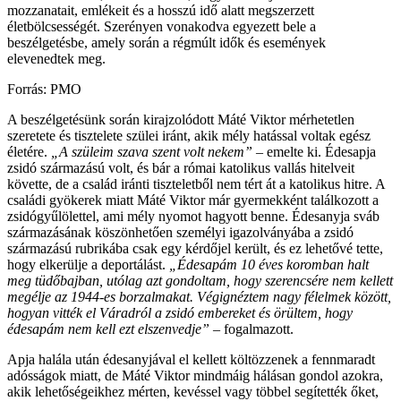
mozzanatait, emlékeit és a hosszú idő alatt megszerzett
életbölcsességét. Szerényen vonakodva egyezett bele a
beszélgetésbe, amely során a régmúlt idők és események
elevenedtek meg.
Forrás: PMO
A beszélgetésünk során kirajzolódott Máté Viktor mérhetetlen
szeretete és tisztelete szülei iránt, akik mély hatással voltak egész
életére.
„A szüleim szava szent volt nekem”
– emelte ki. Édesapja
zsidó származású volt, és bár a római katolikus vallás hitelveit
követte, de a család iránti tiszteletből nem tért át a katolikus hitre. A
családi gyökerek miatt Máté Viktor már gyermekként találkozott a
zsidógyűlölettel, ami mély nyomot hagyott benne. Édesanyja sváb
származásának köszönhetően személyi igazolványába a zsidó
származású rubrikába csak egy kérdőjel került, és ez lehetővé tette,
hogy elkerülje a deportálást.
„Édesapám 10 éves koromban halt
meg tüdőbajban, utólag azt gondoltam, hogy szerencsére nem kellett
megélje az 1944-es borzalmakat. Végignéztem nagy félelmek között,
hogyan vitték el Váradról a zsidó embereket és örültem, hogy
édesapám nem kell ezt elszenvedje”
– fogalmazott.
Apja halála után édesanyjával el kellett költözzenek a fennmaradt
adósságok miatt, de Máté Viktor mindmáig hálásan gondol azokra,
akik lehetőségeikhez mérten, kevéssel vagy többel segítették őket,