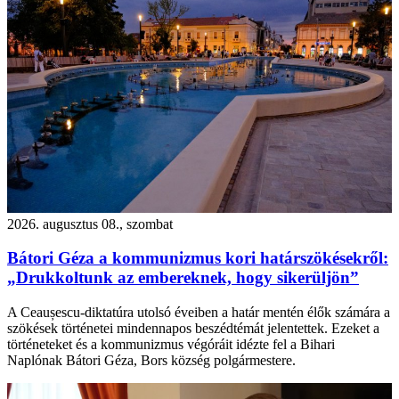
2026. augusztus 08., szombat
Bátori Géza a kommunizmus kori határszökésekről:
„Drukkoltunk az embereknek, hogy sikerüljön”
A Ceaușescu-diktatúra utolsó éveiben a határ mentén élők számára a
szökések történetei mindennapos beszédtémát jelentettek. Ezeket a
történeteket és a kommunizmus végóráit idézte fel a Bihari
Naplónak Bátori Géza, Bors község polgármestere.