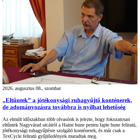
2026. augusztus 08., szombat
„Eltűntek” a jótékonysági ruhagyűjtő konténerek,
de adományozásra továbbra is nyílhat lehetőség
Az elmúlt időszakban több olvasónk is jelezte, hogy fokozatosan
eltűntek Nagyvárad utcáiról a Haine bune pentru fapte bune feliratú,
jótékonysági ruhagyűjtésre szolgáló konténerek, és már csak a
TexCycle feliratú gyűjtőedények maradtak meg.