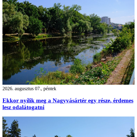
2026. augusztus 07., péntek
Ekkor nyílik meg a Nagyvásártér egy része, érdemes
lesz odalátogatni