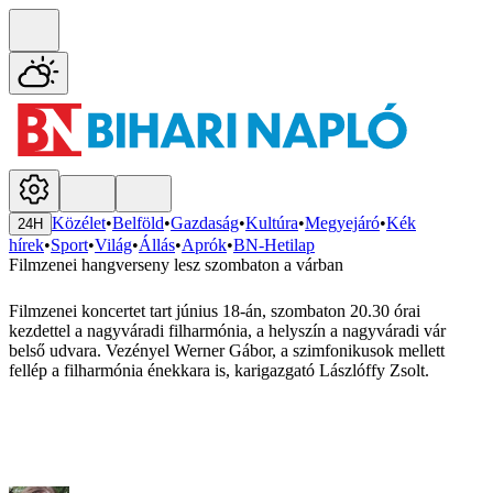
Közélet
•
Belföld
•
Gazdaság
•
Kultúra
•
Megyejáró
•
Kék
24H
hírek
•
Sport
•
Világ
•
Állás
•
Aprók
•
BN-Hetilap
Filmzenei hangverseny lesz szombaton a várban
Filmzenei koncertet tart június 18-án, szombaton 20.30 órai
kezdettel a nagyváradi filharmónia, a helyszín a nagyváradi vár
belső udvara. Vezényel Werner Gábor, a szimfonikusok mellett
fellép a filharmónia énekkara is, karigazgató Lászlóffy Zsolt.