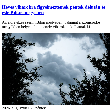
Heves viharokra figyelmeztetnek péntek délután és
este Bihar megyében
Az előrejelzés szerint Bihar megyében, valamint a szomszédos
megyékben helyenként intenzív viharok alakulhatnak ki.
2026. augusztus 07., péntek