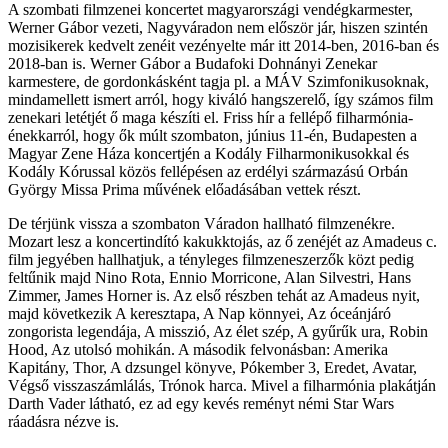
A szombati filmzenei koncertet magyarországi vendégkarmester,
Werner Gábor vezeti, Nagyváradon nem először jár, hiszen szintén
mozisikerek kedvelt zenéit vezényelte már itt 2014-ben, 2016-ban és
2018-ban is. Werner Gábor a Budafoki Dohnányi Zenekar
karmestere, de gordonkásként tagja pl. a MÁV Szimfonikusoknak,
mindamellett ismert arról, hogy kiváló hangszerelő, így számos film
zenekari letétjét ő maga készíti el. Friss hír a fellépő filharmónia-
énekkarról, hogy ők múlt szombaton, június 11-én, Budapesten a
Magyar Zene Háza koncertjén a Kodály Filharmonikusokkal és
Kodály Kórussal közös fellépésen az erdélyi származású Orbán
György Missa Prima művének előadásában vettek részt.
De térjünk vissza a szombaton Váradon hallható filmzenékre.
Mozart lesz a koncertindító kakukktojás, az ő zenéjét az Amadeus c.
film jegyében hallhatjuk, a tényleges filmzeneszerzők közt pedig
feltűnik majd Nino Rota, Ennio Morricone, Alan Silvestri, Hans
Zimmer, James Horner is. Az első részben tehát az Amadeus nyit,
majd következik A keresztapa, A Nap könnyei, Az óceánjáró
zongorista legendája, A misszió, Az élet szép, A gyűrűk ura, Robin
Hood, Az utolsó mohikán. A második felvonásban: Amerika
Kapitány, Thor, A dzsungel könyve, Pókember 3, Eredet, Avatar,
Végső visszaszámlálás, Trónok harca. Mivel a filharmónia plakátján
Darth Vader látható, ez ad egy kevés reményt némi Star Wars
ráadásra nézve is.