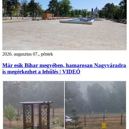
2026. augusztus 07., péntek
Már esik Bihar megyében, hamarosan Nagyváradra
is megérkezhet a lehűlés | VIDEÓ