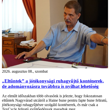
2026. augusztus 08., szombat
„Eltűntek” a jótékonysági ruhagyűjtő konténerek,
de adományozásra továbbra is nyílhat lehetőség
Az elmúlt időszakban több olvasónk is jelezte, hogy fokozatosan
eltűntek Nagyvárad utcáiról a Haine bune pentru fapte bune feliratú,
jótékonysági ruhagyűjtésre szolgáló konténerek, és már csak a
TexCycle feliratú gyűjtőedények maradtak meg.