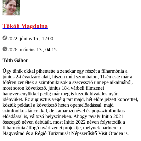
Tököli Magdolna
2022. június 15., 12:00
2026. március 13., 04:15
Tóth Gábor
Úgy tűnik okkal pihentette a zenekar egy részét a filharmónia a
június 2-i évadzáró alatt, hiszen múlt szombaton, 11-én este már a
főtéren zenéltek a szimfonikusok a szecesszió ünnepe alkalmából,
most soron következő, június 18-i várbeli filmzenei
hangversenyükkel pedig már meg is kezdik hivatalos nyári
idényüket. Ez augusztus végéig tart majd, hét előre jelzett koncerttel,
köztük például a következő héten operaelőadással, majd
szimfonikus táncokkal, de kamarazenével és pop-szimfonikus
előadással is, változó helyszíneken. Ahogy tavaly Initio 2021
összegző néven debütált, most Initio 2022 néven folytatódik a
filharmónia átfogó nyári zenei projektje, melynek partnere a
Nagyvárad és a Régió Turizmusát Népszerűsítő Visit Oradea is.