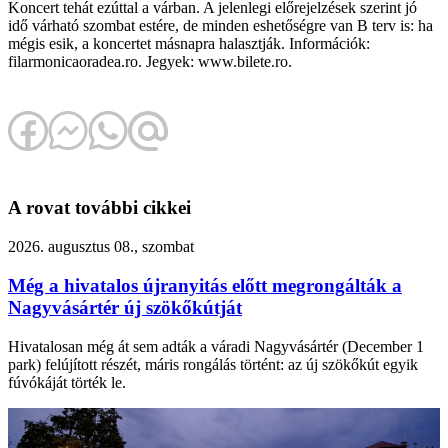
Koncert tehát ezúttal a várban. A jelenlegi előrejelzések szerint jó
idő várható szombat estére, de minden eshetőségre van B terv is: ha
mégis esik, a koncertet másnapra halasztják. Információk:
filarmonicaoradea.ro. Jegyek: www.bilete.ro.
A rovat további cikkei
2026. augusztus 08., szombat
Még a hivatalos újranyitás előtt megrongálták a
Nagyvásártér új szökőkútját
Hivatalosan még át sem adták a váradi Nagyvásártér (December 1
park) felújított részét, máris rongálás történt: az új szökőkút egyik
fúvókáját törték le.