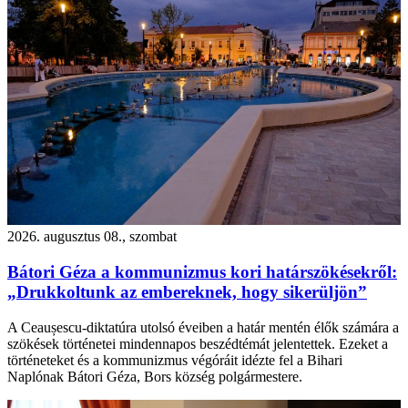
2026. augusztus 08., szombat
Bátori Géza a kommunizmus kori határszökésekről:
„Drukkoltunk az embereknek, hogy sikerüljön”
A Ceaușescu-diktatúra utolsó éveiben a határ mentén élők számára a
szökések történetei mindennapos beszédtémát jelentettek. Ezeket a
történeteket és a kommunizmus végóráit idézte fel a Bihari
Naplónak Bátori Géza, Bors község polgármestere.