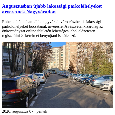
Augusztusban újabb lakossági parkolóhelyeket
árvereznek Nagyváradon
Ebben a hónapban több nagyváradi városrészben is lakossági
parkolóhelyeket bocsátanak árverésre. A részvétel kizárólag az
önkormányzat online felületén lehetséges, ahol előzetesen
regisztrálni és kérelmet benyújtani is kötelező.
2026. augusztus 07., péntek