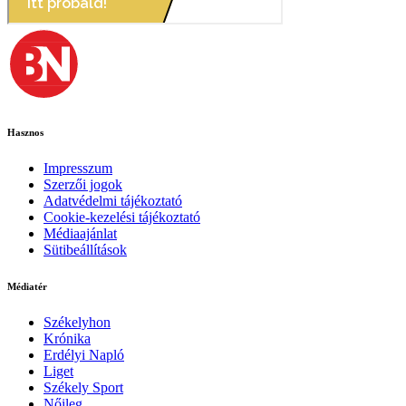
Hasznos
Impresszum
Szerzői jogok
Adatvédelmi tájékoztató
Cookie-kezelési tájékoztató
Médiaajánlat
Sütibeállítások
Médiatér
Székelyhon
Krónika
Erdélyi Napló
Liget
Székely Sport
Nőileg