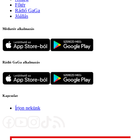
Főtér
Rádió GaGa
Jóállás
Médiatér alkalmazás
Rádió GaGa alkalmazás
Kapcsolat
Írjon nekünk