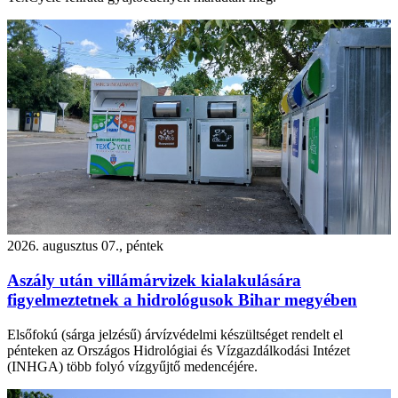
2026. augusztus 07., péntek
Aszály után villámárvizek kialakulására
figyelmeztetnek a hidrológusok Bihar megyében
Elsőfokú (sárga jelzésű) árvízvédelmi készültséget rendelt el
pénteken az Országos Hidrológiai és Vízgazdálkodási Intézet
(INHGA) több folyó vízgyűjtő medencéjére.