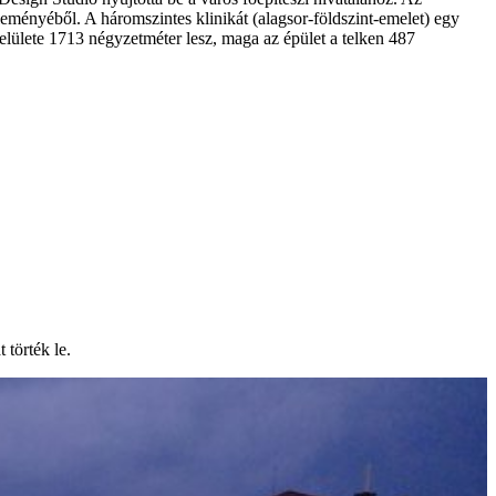
eményéből. A háromszintes klinikát (alagsor-földszint-emelet) egy
lülete 1713 négyzetméter lesz, maga az épület a telken 487
 törték le.