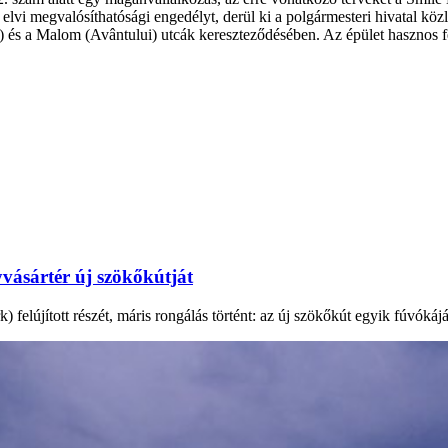
lvi megvalósíthatósági engedélyt, derül ki a polgármesteri hivatal közl
 és a Malom (Avântului) utcák kereszteződésében. Az épület hasznos fe
vásártér új szökőkútját
elújított részét, máris rongálás történt: az új szökőkút egyik fúvókáját