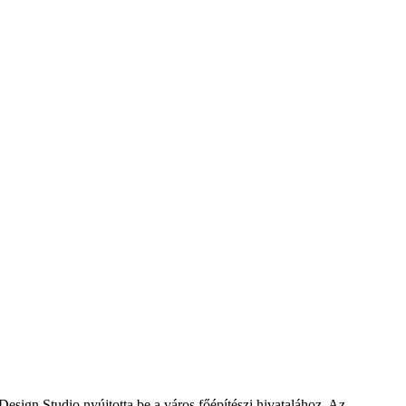
esign Studio nyújtotta be a város főépítészi hivatalához. Az