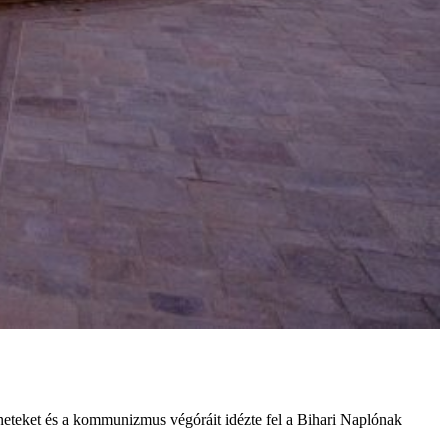
éneteket és a kommunizmus végóráit idézte fel a Bihari Naplónak