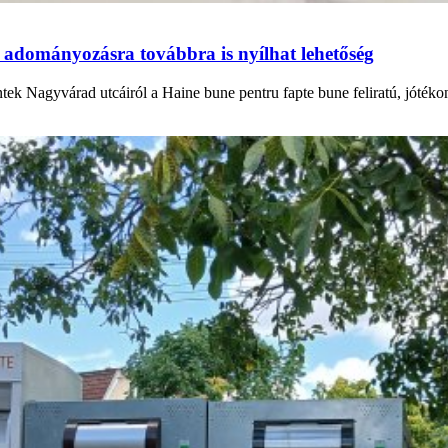
 adományozásra továbbra is nyílhat lehetőség
ntek Nagyvárad utcáiról a Haine bune pentru fapte bune feliratú, jóték