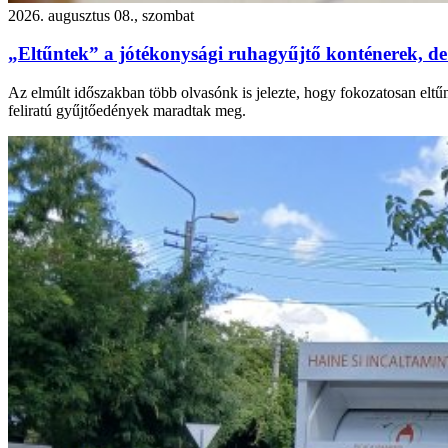
2026. augusztus 08., szombat
„Eltűntek” a jótékonysági ruhagyűjtő konténerek, de
Az elmúlt időszakban több olvasónk is jelezte, hogy fokozatosan eltű
feliratú gyűjtőedények maradtak meg.