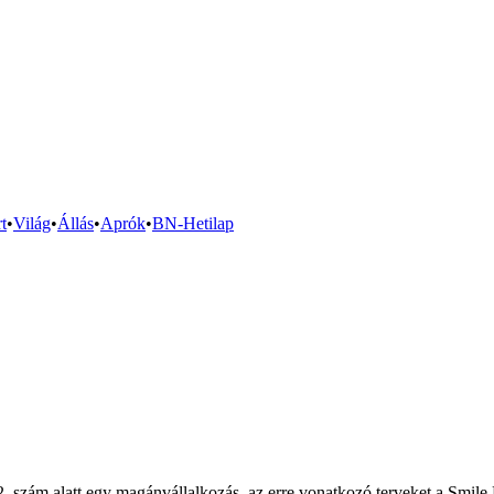
t
•
Világ
•
Állás
•
Aprók
•
BN-Hetilap
. szám alatt egy magánvállalkozás, az erre vonatkozó terveket a Smile D