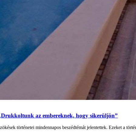
„Drukkoltunk az embereknek, hogy sikerüljön”
zökések történetei mindennapos beszédtémát jelentettek. Ezeket a tört