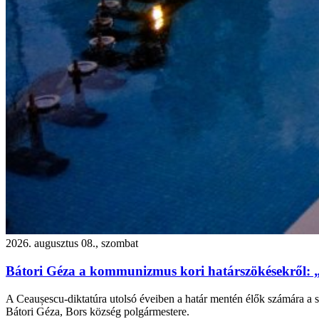
2026. augusztus 08., szombat
Bátori Géza a kommunizmus kori határszökésekről: 
A Ceaușescu-diktatúra utolsó éveiben a határ mentén élők számára a s
Bátori Géza, Bors község polgármestere.