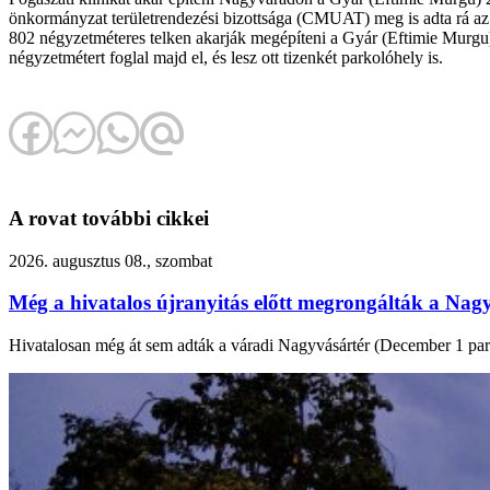
önkormányzat területrendezési bizottsága (CMUAT) meg is adta rá az e
802 négyzetméteres telken akarják megépíteni a Gyár (Eftimie Murgu)
négyzetmétert foglal majd el, és lesz ott tizenkét parkolóhely is.
A rovat további cikkei
2026. augusztus 08., szombat
Még a hivatalos újranyitás előtt megrongálták a Nagy
Hivatalosan még át sem adták a váradi Nagyvásártér (December 1 park) f