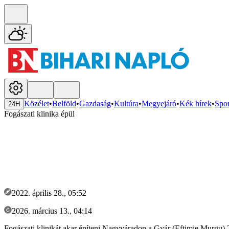
Közélet
•
Belföld
•
Gazdaság
•
Kultúra
•
Megyejáró
•
Kék hírek
•
Spor
24H
Fogászati klinika épül
2022. április 28., 05:52
2026. március 13., 04:14
Fogászati klinikát akar építeni Nagyváradon a Gyár (Eftimie Murgu) 2