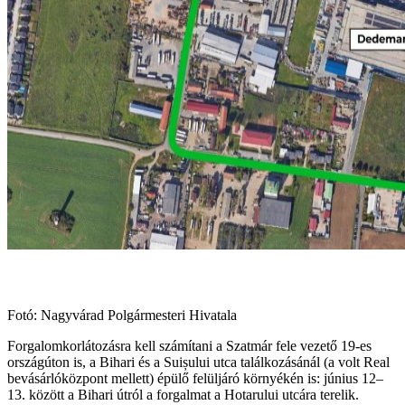
Fotó: Nagyvárad Polgármesteri Hivatala
Forgalomkorlátozásra kell számítani a Szatmár fele vezető 19-es
országúton is, a Bihari és a Suișului utca találkozásánál (a volt Real
bevásárlóközpont mellett) épülő felüljáró környékén is: június 12–
13. között a Bihari útról a forgalmat a Hotarului utcára terelik.