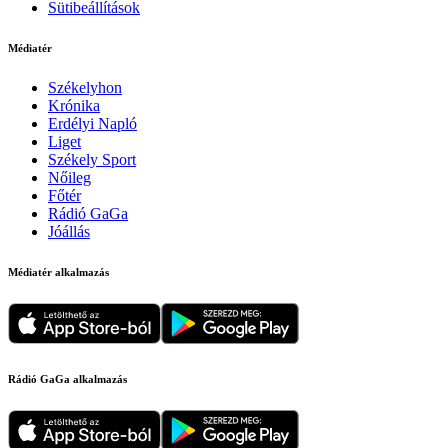
Sütibeállítások
Médiatér
Székelyhon
Krónika
Erdélyi Napló
Liget
Székely Sport
Nőileg
Főtér
Rádió GaGa
Jóállás
Médiatér alkalmazás
Rádió GaGa alkalmazás