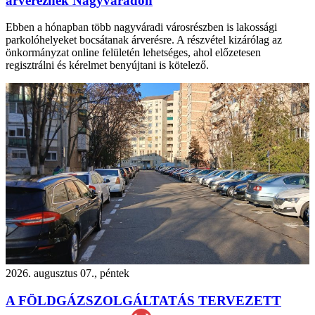
árvereznek Nagyváradon
Ebben a hónapban több nagyváradi városrészben is lakossági
parkolóhelyeket bocsátanak árverésre. A részvétel kizárólag az
önkormányzat online felületén lehetséges, ahol előzetesen
regisztrálni és kérelmet benyújtani is kötelező.
2026. augusztus 07., péntek
A FÖLDGÁZSZOLGÁLTATÁS TERVEZETT