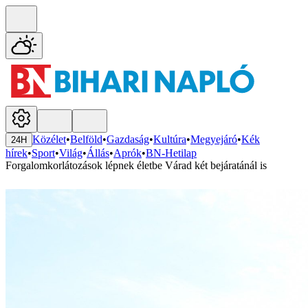
Közélet
•
Belföld
•
Gazdaság
•
Kultúra
•
Megyejáró
•
Kék
24H
hírek
•
Sport
•
Világ
•
Állás
•
Aprók
•
BN-Hetilap
Forgalomkorlátozások lépnek életbe Várad két bejáratánál is