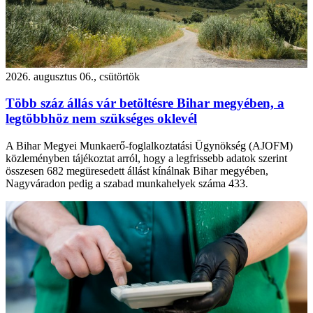
2026. augusztus 06., csütörtök
Több száz állás vár betöltésre Bihar megyében, a
legtöbbhöz nem szükséges oklevél
A Bihar Megyei Munkaerő-foglalkoztatási Ügynökség (AJOFM)
közleményben tájékoztat arról, hogy a legfrissebb adatok szerint
összesen 682 megüresedett állást kínálnak Bihar megyében,
Nagyváradon pedig a szabad munkahelyek száma 433.