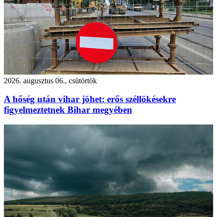
2026. augusztus 06., csütörtök
A hőség után vihar jöhet: erős széllökésekre
figyelmeztetnek Bihar megyében