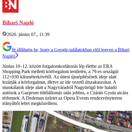
Bihari Napló
2026. június 07., 11:39
Itt állíthatja be, hogy a Google-találatokban elöl legyen a Bihari
Napló!
Június 10–12. között forgalomkorlátozás lép életbe az ERA
Shopping Park melletti körforgalom területén, a 79-es országút
112+030 kilométerkövétől. Az úttest újraépítésének ideje alatt
lezárják a körforgalmat, illetve az ide vezető útszakaszokat. A
munkálatok ideje alatt a Nagyváradról Nagyürögd fele haladó
autósok a Gazprom töltőállomás után jobbra, a Czárán Gyula utcára
térhetnek. A Dedeman üzletet az Opera Events rendezvényterem
irányából lehet megközelíteni.