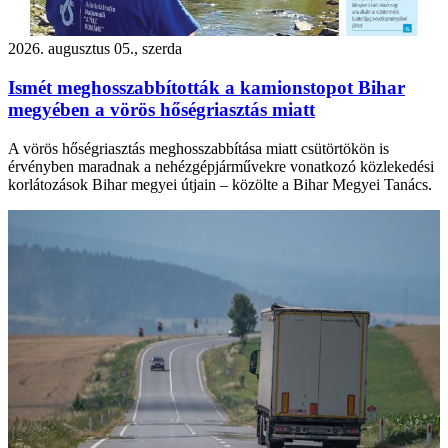
2026. augusztus 05., szerda
Ismét meghosszabbították a kamionstopot Bihar
megyében a vörös hőségriasztás miatt
A vörös hőségriasztás meghosszabbítása miatt csütörtökön is
érvényben maradnak a nehézgépjárművekre vonatkozó közlekedési
korlátozások Bihar megyei útjain – közölte a Bihar Megyei Tanács.