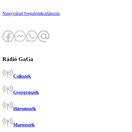
Nagyvárad
forgalomkorlátozás
Rádió GaGa
Csíkszék
Gyergyószék
Háromszék
Marosszék