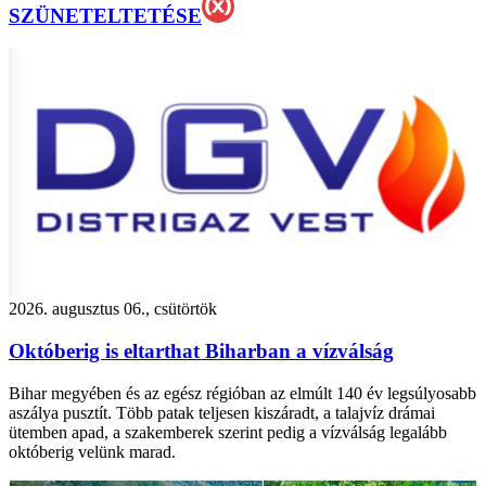
SZÜNETELTETÉSE
2026. augusztus 06., csütörtök
Októberig is eltarthat Biharban a vízválság
Bihar megyében és az egész régióban az elmúlt 140 év legsúlyosabb
aszálya pusztít. Több patak teljesen kiszáradt, a talajvíz drámai
ütemben apad, a szakemberek szerint pedig a vízválság legalább
októberig velünk marad.