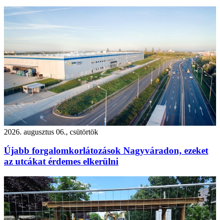
2026. augusztus 06., csütörtök
Újabb forgalomkorlátozások Nagyváradon, ezeket
az utcákat érdemes elkerülni