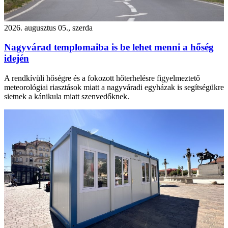
2026. augusztus 05., szerda
Nagyvárad templomaiba is be lehet menni a hőség
idején
A rendkívüli hőségre és a fokozott hőterhelésre figyelmeztető
meteorológiai riasztások miatt a nagyváradi egyházak is segítségükre
sietnek a kánikula miatt szenvedőknek.