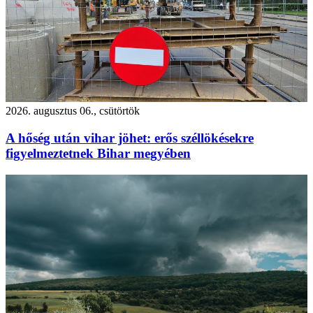
2026. augusztus 06., csütörtök
A hőség után vihar jöhet: erős széllökésekre
figyelmeztetnek Bihar megyében