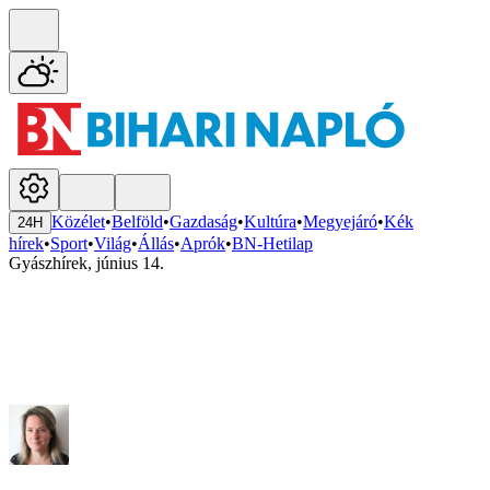
Közélet
•
Belföld
•
Gazdaság
•
Kultúra
•
Megyejáró
•
Kék
24H
hírek
•
Sport
•
Világ
•
Állás
•
Aprók
•
BN-Hetilap
Gyászhírek, június 14.