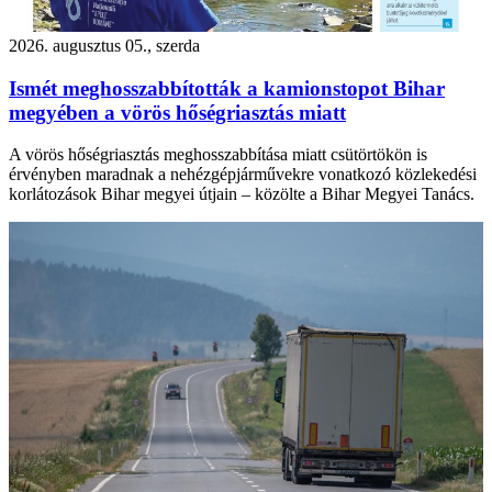
2026. augusztus 05., szerda
Ismét meghosszabbították a kamionstopot Bihar
megyében a vörös hőségriasztás miatt
A vörös hőségriasztás meghosszabbítása miatt csütörtökön is
érvényben maradnak a nehézgépjárművekre vonatkozó közlekedési
korlátozások Bihar megyei útjain – közölte a Bihar Megyei Tanács.