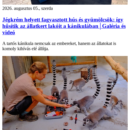
2026. augusztus 05., szerda
Jégkrém helyett fagyasztott hús és gyümölcsök: így
hűsítik az állatkert lakóit a kánikulában│Galéria és
videó
A tartós kánikula nemcsak az embereket, hanem az állatokat is
komoly kihívás elé állítja.