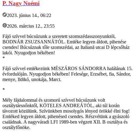
P. Nagy Noémi
2023. június 14., 06:22
2026. március 12., 23:55
Fájó szívvel búcsúzunk a szeretett szomszédasszonyunktól,
BODNÁR ZSUZSANNÁTÓL. Emléke legyen áldott, pihenése
csendes! Búcsúznak tőle szomszédai, az Italiană utcai D lépcsőház
lakói. Nyugodjon békében!
*
Fájó szívvel emlékezünk MÉSZÁROS SÁNDORRA halálának 15.
évfordulóján. Nyugodjon békében! Felesége, Erzsébet, fia, Sándor,
menye, Ildikó, unokája, Marci.
*
Mély fájdalommal és szomorú szívvel búcsúzunk volt
osztálytársnőnktől, KÖTELES ANDREÁTÓL, aki túl korán
távozott közülünk. Szívünkben mosolygós lényed örökké élni fog!
Emléked legyen áldott, pihenésed csendes. Részvétünk a gyászoló
családnak. A nagyváradi LFI 1989-ben végzett XII. B osztálya és
osztályfőnöke.