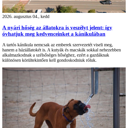
2026. augusztus 04., kedd
A nyári hőség az állatokra is veszélyt jelent: így
óvhatjuk meg kedvenceinket a kánikulában
A tartós kánikula nemcsak az emberek szervezetét viseli meg,
hanem a háziállatokét is. A kutyák és macskák sokkal nehezebben
alkalmazkodnak a szélsőséges hőséghez, ezért a gazdáknak
különösen körültekintően kell gondoskodniuk róluk.