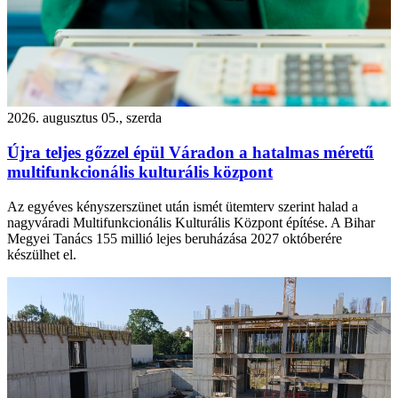
2026. augusztus 05., szerda
Újra teljes gőzzel épül Váradon a hatalmas méretű
multifunkcionális kulturális központ
Az egyéves kényszerszünet után ismét ütemterv szerint halad a
nagyváradi Multifunkcionális Kulturális Központ építése. A Bihar
Megyei Tanács 155 millió lejes beruházása 2027 októberére
készülhet el.