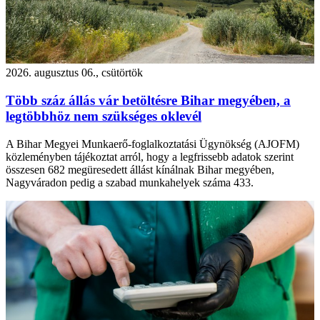
2026. augusztus 06., csütörtök
Több száz állás vár betöltésre Bihar megyében, a
legtöbbhöz nem szükséges oklevél
A Bihar Megyei Munkaerő-foglalkoztatási Ügynökség (AJOFM)
közleményben tájékoztat arról, hogy a legfrissebb adatok szerint
összesen 682 megüresedett állást kínálnak Bihar megyében,
Nagyváradon pedig a szabad munkahelyek száma 433.