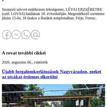
*
Szomorú szívvel emlékezem feleségemre, LÉVAI ERZSÉBETRE
(szül. LOVAS) halálának 18. évfordulóján. Megemlékező szentmise
június 15-én, 18 órakor a Barátok templomában. Férje, Ferenc.
A rovat további cikkei
2026. augusztus 06., csütörtök
Újabb forgalomkorlátozások Nagyváradon, ezeket
az utcákat érdemes elkerülni