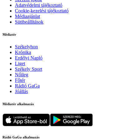
Adatvédelmi tájékoztató
Cookie-kezelési tájékoztató
Médiaajánlat
Sütibeállítások
Médiatér
Székelyhon
Krónika
Erdélyi Napló
Liget
Székely Sport
Nőileg
Főtér
Rádió GaGa
Jóállás
Médiatér alkalmazás
Rádió GaGa alkalmazás