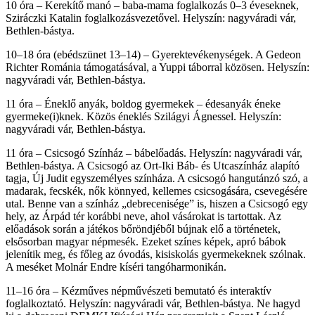
10 óra – Kerekítő manó – baba-mama foglalkozás 0–3 éveseknek,
Sziráczki Katalin foglalkozásvezetővel. Helyszín: nagyváradi vár,
Bethlen-bástya.
10–18 óra (ebédszünet 13–14) – Gyerektevékenységek. A Gedeon
Richter Románia támogatásával, a Yuppi táborral közösen. Helyszín:
nagyváradi vár, Bethlen-bástya.
11 óra – Éneklő anyák, boldog gyermekek – édesanyák éneke
gyermeke(i)knek. Közös éneklés Szilágyi Ágnessel. Helyszín:
nagyváradi vár, Bethlen-bástya.
11 óra – Csicsogó Színház – bábelőadás. Helyszín: nagyváradi vár,
Bethlen-bástya. A Csicsogó az Ort-Iki Báb- és Utcaszínház alapító
tagja, Új Judit egyszemélyes színháza. A csicsogó hangutánzó szó, a
madarak, fecskék, nők könnyed, kellemes csicsogására, csevegésére
utal. Benne van a színház „debrecenisége” is, hiszen a Csicsogó egy
hely, az Árpád tér korábbi neve, ahol vásárokat is tartottak. Az
előadások során a játékos bőröndjéből bújnak elő a történetek,
elsősorban magyar népmesék. Ezeket színes képek, apró bábok
jelenítik meg, és főleg az óvodás, kisiskolás gyermekeknek szólnak.
A meséket Molnár Endre kíséri tangóharmonikán.
11–16 óra – Kézműves népművészeti bemutató és interaktív
foglalkoztató. Helyszín: nagyváradi vár, Bethlen-bástya. Ne hagyd