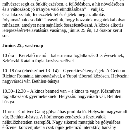
művészet segít az önkifejezésben, a fejlődésben, a hit növelésében
és a változások jó irányba való elindításában” – vallják.
Csatlakozzatok, fedezzétek fel és éljétek meg az alkotás
folyamatának csodáit! Javasoljuk, hogy hozzatok magatokkal olyan
ruházatot, amelyet nem sajnáltok összefestékezni. A közös alkotás
leleplezésére/felavatására vasárnap, június 25-én, 12 órakor kerül
sor.
Június 25., vasárnap
10 óra – Kerekítő manó – baba-mama foglalkozás 0–3 éveseknek,
Sziráczki Katalin foglalkozásvezetővel.
10–18 óra (ebédszünet 13–14) – Gyerektevékenységek. A Gedeon
Richter Románia támogatásával, a Yuppi táborral közösen. Helyszín:
nagyváradi vár, Bethlen-bástya.
10.30–12.30 – A kincs benned van – a kincs te vagy. Kézműves
foglalkozások gyermekeknek. Helyszín: nagyváradi vár, Bethlen-
bástya.
11 óra – Gulliver Gang gólyalábas produkció. Helyszín: nagyváradi
vár, Bethlen-bástya. A hórihorgas zenészek a fesztiválok
nélkülözhetetlen szereplői. Nagy sikerrel mutatják be gólyalábas,
élőzenei koncertjüket a csak rájuk jellemző interaktív, harsány