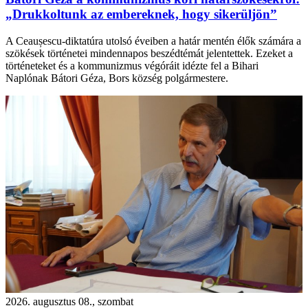
„Drukkoltunk az embereknek, hogy sikerüljön”
A Ceaușescu-diktatúra utolsó éveiben a határ mentén élők számára a
szökések történetei mindennapos beszédtémát jelentettek. Ezeket a
történeteket és a kommunizmus végóráit idézte fel a Bihari
Naplónak Bátori Géza, Bors község polgármestere.
2026. augusztus 08., szombat