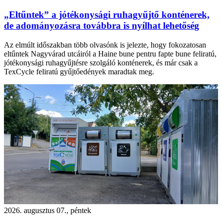
„Eltűntek” a jótékonysági ruhagyűjtő konténerek,
de adományozásra továbbra is nyílhat lehetőség
Az elmúlt időszakban több olvasónk is jelezte, hogy fokozatosan
eltűntek Nagyvárad utcáiról a Haine bune pentru fapte bune feliratú,
jótékonysági ruhagyűjtésre szolgáló konténerek, és már csak a
TexCycle feliratú gyűjtőedények maradtak meg.
2026. augusztus 07., péntek