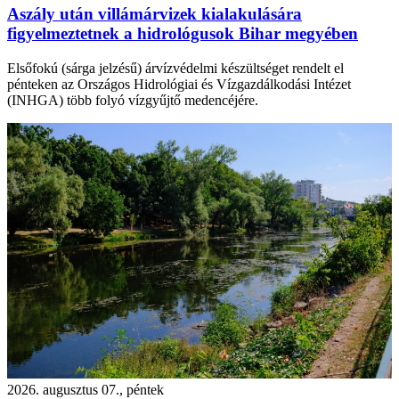
Aszály után villámárvizek kialakulására
figyelmeztetnek a hidrológusok Bihar megyében
Elsőfokú (sárga jelzésű) árvízvédelmi készültséget rendelt el
pénteken az Országos Hidrológiai és Vízgazdálkodási Intézet
(INHGA) több folyó vízgyűjtő medencéjére.
2026. augusztus 07., péntek