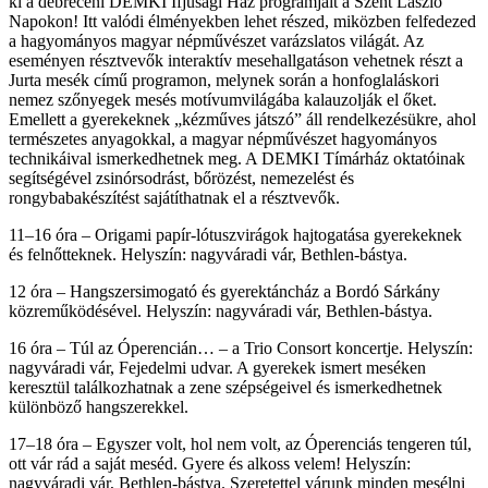
ki a debreceni DEMKI Ifjúsági Ház programjait a Szent László
Napokon! Itt valódi élményekben lehet részed, miközben felfedezed
a hagyományos magyar népművészet varázslatos világát. Az
eseményen résztvevők interaktív mesehallgatáson vehetnek részt a
Jurta mesék című programon, melynek során a honfoglaláskori
nemez szőnyegek mesés motívumvilágába kalauzolják el őket.
Emellett a gyerekeknek „kézműves játszó” áll rendelkezésükre, ahol
természetes anyagokkal, a magyar népművészet hagyományos
technikáival ismerkedhetnek meg. A DEMKI Tímárház oktatóinak
segítségével zsinórsodrást, bőrözést, nemezelést és
rongybabakészítést sajátíthatnak el a résztvevők.
11–16 óra – Origami papír-lótuszvirágok hajtogatása gyerekeknek
és felnőtteknek. Helyszín: nagyváradi vár, Bethlen-bástya.
12 óra – Hangszersimogató és gyerektáncház a Bordó Sárkány
közreműködésével. Helyszín: nagyváradi vár, Bethlen-bástya.
16 óra – Túl az Óperencián… – a Trio Consort koncertje. Helyszín:
nagyváradi vár, Fejedelmi udvar. A gyerekek ismert meséken
keresztül találkozhatnak a zene szépségeivel és ismerkedhetnek
különböző hangszerekkel.
17–18 óra – Egyszer volt, hol nem volt, az Óperenciás tengeren túl,
ott vár rád a saját meséd. Gyere és alkoss velem! Helyszín:
nagyváradi vár, Bethlen-bástya. Szeretettel várunk minden mesélni