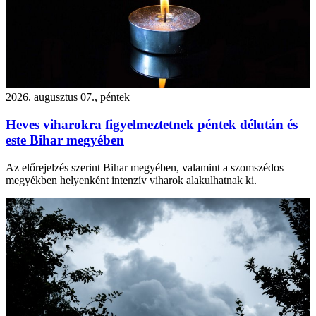
2026. augusztus 07., péntek
Heves viharokra figyelmeztetnek péntek délután és
este Bihar megyében
Az előrejelzés szerint Bihar megyében, valamint a szomszédos
megyékben helyenként intenzív viharok alakulhatnak ki.