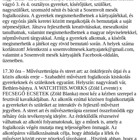
vágyó 3. és 4. osztályos gyereket, kísérőjüket, szülőket,
nagyszülőket, szomszéd nénit és bácsit a Sosemvolt mesék
foglalkozásra. A gyerekek megismerkedhetnek a kártyajátékkal, és
egy egyórás játék keretei között megalkotják és bemutatjak a saját
népmeséjüket. Játszva fejleszthetik kreativitásukat, mesealkotást
tanulhatnak, valamint megismerkedhetnek a magyar népviseletekkel,
népművészeti tárgyakkal. Amíg a gyerekek alkotnak, a kísérők
megismerhetik a játékot egy rövid bemutató során. A helyek száma
korlátozott! Jelentkezni a sosemvoltmesek.kartyajatek@gmail.com,
valamint a Sosemvolt mesék kártyajáték Facebook-oldalán,
üzenetben.
17.30 óra – Művészetterápia és street art: az önkifejezés útjai és a
közös alkotás ereje – Szabadtéri művészeti foglalkozás kisiskolás
gyerekeknek és szüleiknek egyaránt. Helyszín: nagyváradi vár,
Bethlen-bástya. A WATCHTHIS.WORKS (Zöld Levente) x
FECSEGŐ ECSETEK (Zöld Blanka) most kéz a kézben szerepel a
fesztivál kavalkádjában. Az alkotók ezúttal közösen foglalkoztatják
a gyerekeket és szüleiket az interaktív és fejlesztő művészet
jegyében. A street art és művészetterápia ezennel összefonódik egy
néhány órás tevékenység idejére. Az érdeklődők részeseivé
válhatnak az alkotói folyamatoknak, így a műnek is, amely a
foglalkozás végén mutatja meg teljességében önmagát. Az
alkotópáros vállalkozásainak célja, hogy áthidalja a lélek és
művészet között egyre növekvő távolságot. „Hiszünk abban, hogy a