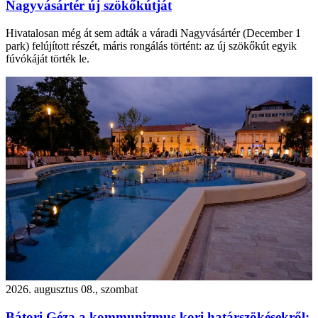
Nagyvásártér új szökőkútját
Hivatalosan még át sem adták a váradi Nagyvásártér (December 1
park) felújított részét, máris rongálás történt: az új szökőkút egyik
fúvókáját törték le.
2026. augusztus 08., szombat
Bátori Géza a kommunizmus kori határszökésekről: