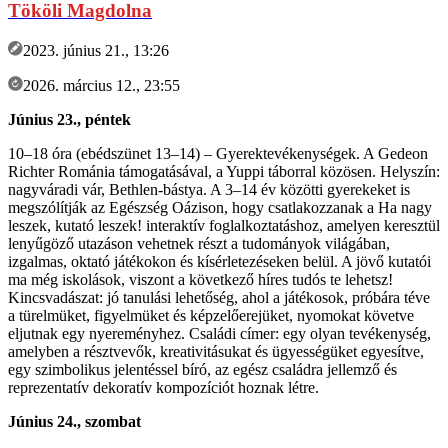
Tököli Magdolna
2023. június 21., 13:26
2026. március 12., 23:55
Június 23., péntek
10–18 óra (ebédszünet 13–14) – Gyerektevékenységek. A Gedeon
Richter Románia támogatásával, a Yuppi táborral közösen. Helyszín:
nagyváradi vár, Bethlen-bástya. A 3–14 év közötti gyerekeket is
megszólítják az Egészség Oázison, hogy csatlakozzanak a Ha nagy
leszek, kutató leszek! interaktív foglalkoztatáshoz, amelyen keresztül
lenyűgöző utazáson vehetnek részt a tudományok világában,
izgalmas, oktató játékokon és kísérletezéseken belül. A jövő kutatói
ma még iskolások, viszont a következő híres tudós te lehetsz!
Kincsvadászat: jó tanulási lehetőség, ahol a játékosok, próbára téve
a türelmüket, figyelmüket és képzelőerejüket, nyomokat követve
eljutnak egy nyereményhez. Családi címer: egy olyan tevékenység,
amelyben a résztvevők, kreativitásukat és ügyességüket egyesítve,
egy szimbolikus jelentéssel bíró, az egész családra jellemző és
reprezentatív dekoratív kompozíciót hoznak létre.
Június 24., szombat