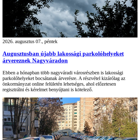
2026. augusztus 07., péntek
Augusztusban újabb lakossági parkolóhelyeket
árvereznek Nagyváradon
Ebben a hónapban több nagyváradi városrészben is lakossági
parkolóhelyeket bocsátanak árverésre. A részvétel kizárólag az
önkormányzat online felületén lehetséges, ahol előzetesen
regisztrálni és kérelmet benyújtani is kötelező.