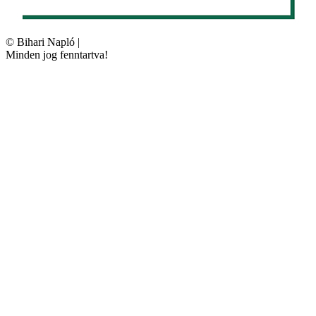
©
Bihari Napló
|
Minden jog fenntartva!