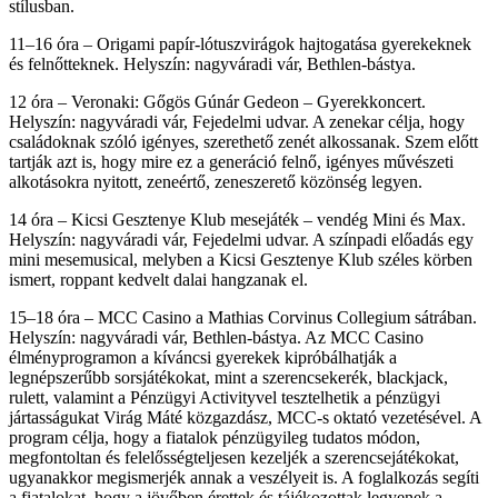
stílusban.
11–16 óra – Origami papír-lótuszvirágok hajtogatása gyerekeknek
és felnőtteknek. Helyszín: nagyváradi vár, Bethlen-bástya.
12 óra – Veronaki: Gőgös Gúnár Gedeon – Gyerekkoncert.
Helyszín: nagyváradi vár, Fejedelmi udvar. A zenekar célja, hogy
családoknak szóló igényes, szerethető zenét alkossanak. Szem előtt
tartják azt is, hogy mire ez a generáció felnő, igényes művészeti
alkotásokra nyitott, zeneértő, zeneszerető közönség legyen.
14 óra – Kicsi Gesztenye Klub mesejáték – vendég Mini és Max.
Helyszín: nagyváradi vár, Fejedelmi udvar. A színpadi előadás egy
mini mesemusical, melyben a Kicsi Gesztenye Klub széles körben
ismert, roppant kedvelt dalai hangzanak el.
15–18 óra – MCC Casino a Mathias Corvinus Collegium sátrában.
Helyszín: nagyváradi vár, Bethlen-bástya. Az MCC Casino
élményprogramon a kíváncsi gyerekek kipróbálhatják a
legnépszerűbb sorsjátékokat, mint a szerencsekerék, blackjack,
rulett, valamint a Pénzügyi Activityvel tesztelhetik a pénzügyi
jártasságukat Virág Máté közgazdász, MCC-s oktató vezetésével. A
program célja, hogy a fiatalok pénzügyileg tudatos módon,
megfontoltan és felelősségteljesen kezeljék a szerencsejátékokat,
ugyanakkor megismerjék annak a veszélyeit is. A foglalkozás segíti
a fiatalokat, hogy a jövőben érettek és tájékozottak legyenek a