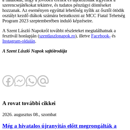
szerencsejátékokat tekintve, és tudatos pénzügyi döntéseket
hozzanak. Az eseményen egyúttal lehetőség nyílik az ősztől ötödik
osztályt kezdő diákok számára beiratkozni az MCC Fiatal Tehetség
Program 2023 szeptemberében induló képzéseire.
A Szent László Napokról további részleteket megtalálhatnak a
fesztivál honlapján (
szentlaszlonapok.ro
), illetve
Facebook-
és
Instagram-oldalán
.
A Szent László Napok sajtóirodája
A rovat további cikkei
2026. augusztus 08., szombat
Még a hivatalos újranyitás előtt megrongálták a