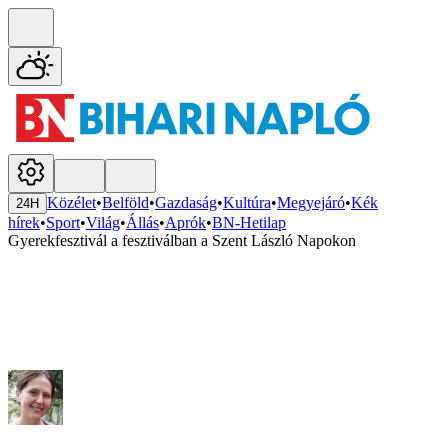
Közélet
•
Belföld
•
Gazdaság
•
Kultúra
•
Megyejáró
•
Kék
24H
hírek
•
Sport
•
Világ
•
Állás
•
Aprók
•
BN-Hetilap
Gyerekfesztivál a fesztiválban a Szent László Napokon