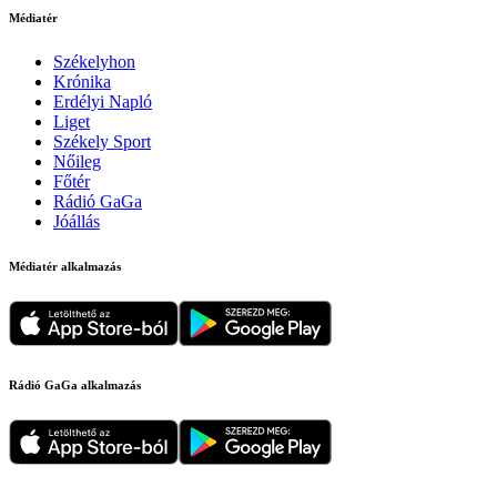
Médiatér
Székelyhon
Krónika
Erdélyi Napló
Liget
Székely Sport
Nőileg
Főtér
Rádió GaGa
Jóállás
Médiatér alkalmazás
Rádió GaGa alkalmazás