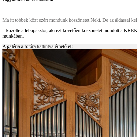
Ma itt többek közt ezért mondunk köszönetet Neki. De az áldással kell
– közölte a lelkipásztor, aki ezt követően köszönetet mondott a KREK
munkában.
A galéria a fotóra kattintva érhető el!