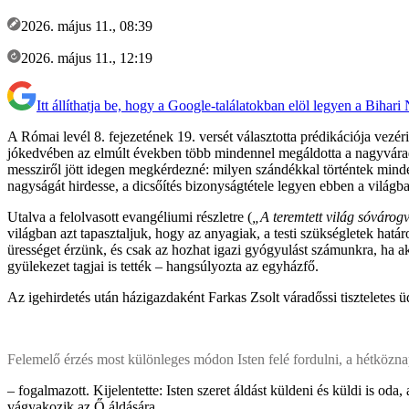
2026. május 11., 08:39
2026. május 11., 12:19
Itt állíthatja be, hogy a Google-találatokban elöl legyen a Bihari
A Római levél 8. fejezetének 19. versét választotta prédikációja vez
jókedvében az elmúlt években több mindennel megáldotta a nagyvárad-
messziről jött idegen megkérdezné: milyen szándékkal történtek minde
nagyságát hirdesse, a dicsőítés bizonyságtétele legyen ebben a világb
Utalva a felolvasott evangéliumi részletre (
„A teremtett világ sóvárogv
világban azt tapasztaljuk, hogy az anyagiak, a testi szükségletek hat
ürességet érzünk, és csak az hozhat igazi gyógyulást számunkra, ha akt
gyülekezet tagjai is tették – hangsúlyozta az egyházfő.
Az igehirdetés után házigazdaként Farkas Zsolt váradőssi tiszteletes 
Felemelő érzés most különleges módon Isten felé fordulni, a hétközna
– fogalmazott. Kijelentette: Isten szeret áldást küldeni és küldi is 
vágyakozik az Ő áldására.