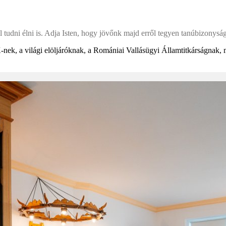
 tudni élni is. Adja Isten, hogy jövőnk majd erről tegyen tanúbizonyság
-nek, a világi elöljáróknak, a Romániai Vallásügyi Államtitkárságnak, 