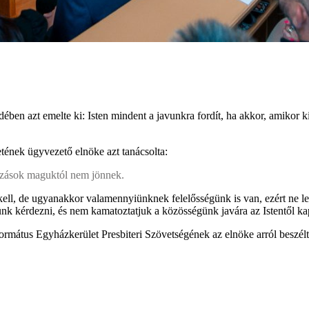
ben azt emelte ki: Isten mindent a javunkra fordít, ha akkor, amikor k
nek ügyvezető elnöke azt tanácsolta:
tozások maguktól nem jönnek.
ia kell, de ugyanakkor valamennyiünknek felelősségünk is van, ezért n
ünk kérdezni, és nem kamatoztatjuk a közösségünk javára az Istentől ka
formátus Egyházkerület Presbiteri Szövetségének az elnöke arról beszélt