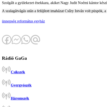
Szolgált a gyülekezet énekkara, akiket Nagy Judit Noémi kántor készítet
A szalagátvágás után a felújított imaházat Csűry István volt püspök, 
ünnepség
református egyház
Rádió GaGa
Csíkszék
Gyergyószék
Háromszék