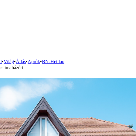
t
•
Világ
•
Állás
•
Aprók
•
BN-Hetilap
us imaházért