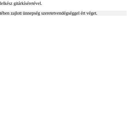
elkész gitárkíséretével.
tében zajlott ünnepség szeretetvendégséggel ért véget.