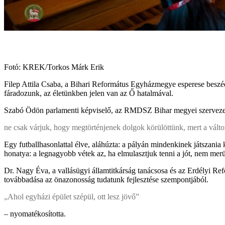
Fotó: KREK/Torkos Márk Erik
Filep Attila Csaba, a Bihari Református Egyházmegye esperese beszédé
fáradozunk, az életünkben jelen van az Ő hatalmával.
Szabó Ödön parlamenti képviselő, az RMDSZ Bihar megyei szervezeté
ne csak várjuk, hogy megtörténjenek dolgok körülöttünk, mert a vál
Egy futballhasonlattal élve, aláhúzta: a pályán mindenkinek játszan
honatya: a legnagyobb vétek az, ha elmulasztjuk tenni a jót, nem mer
Dr. Nagy Éva, a vallásügyi államtitkárság tanácsosa és az Erdélyi Re
továbbadása az önazonosság tudatunk fejlesztése szempontjából.
„Ahol egyházi épület szépül, ott lesz jövő”
– nyomatékosította.