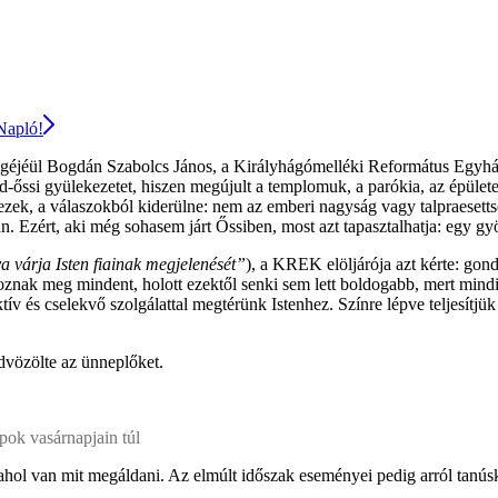
 Napló!
érigéjéül Bogdán Szabolcs János, a Királyhágómelléki Református Egyház
őssi gyülekezetet, hiszen megújult a templomuk, a parókia, az épülete
zek, a válaszokból kiderülne: nem az emberi nagyság vagy talpraesetts
an. Ezért, aki még sohasem járt Őssiben, most azt tapasztalhatja: egy g
a várja Isten fiainak megjelenését”
), a KREK elöljárója azt kérte: go
ároznak meg mindent, holott ezektől senki sem lett boldogabb, mert min
ív és cselekvő szolgálattal megtérünk Istenhez. Színre lépve teljesítjük
üdvözölte az ünneplőket.
pok vasárnapjain túl
oda, ahol van mit megáldani. Az elmúlt időszak eseményei pedig arról t