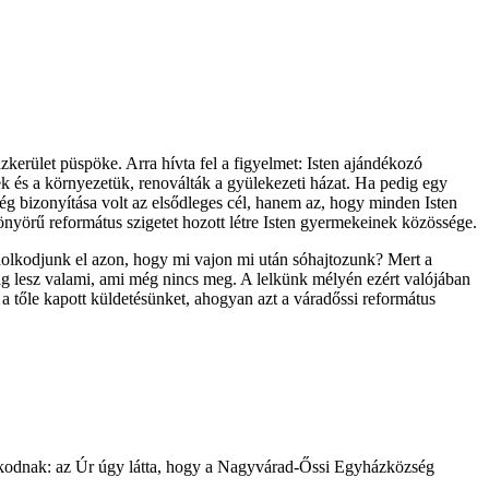
kerület püspöke. Arra hívta fel a figyelmet: Isten ajándékozó
k és a környezetük, renoválták a gyülekezeti házat. Ha pedig egy
ég bizonyítása volt az elsődleges cél, hanem az, hogy minden Isten
yönyörű református szigetet hozott létre Isten gyermekeinek közössége.
ndolkodjunk el azon, hogy mi vajon mi után sóhajtozunk? Mert a
dig lesz valami, ami még nincs meg. A lelkünk mélyén ezért valójában
 a tőle kapott küldetésünket, ahogyan azt a váradőssi református
anúskodnak: az Úr úgy látta, hogy a Nagyvárad-Őssi Egyházközség