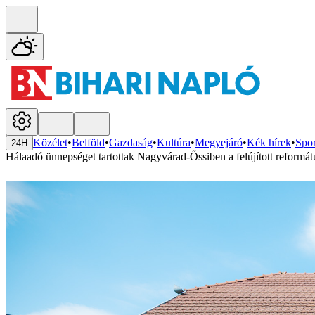
Közélet
•
Belföld
•
Gazdaság
•
Kultúra
•
Megyejáró
•
Kék hírek
•
Spor
24H
Hálaadó ünnepséget tartottak Nagyvárad-Őssiben a felújított reformát