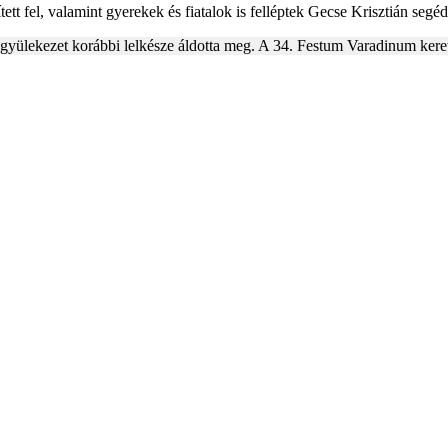
t fel, valamint gyerekek és fiatalok is felléptek Gecse Krisztián segédl
a gyülekezet korábbi lelkésze áldotta meg. A 34. Festum Varadinum kere