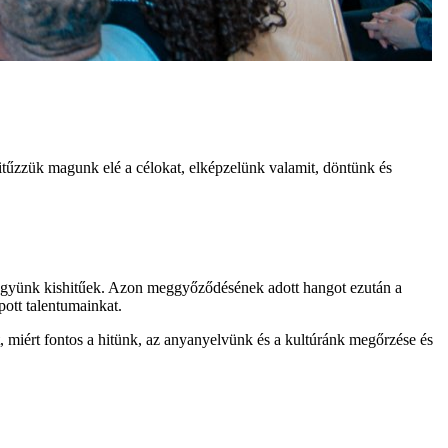
itűzzük magunk elé a célokat, elképzelünk valamit, döntünk és
e legyünk kishitűek. Azon meggyőződésének adott hangot ezután a
pott talentumainkat.
, miért fontos a hitünk, az anyanyelvünk és a kultúránk megőrzése és