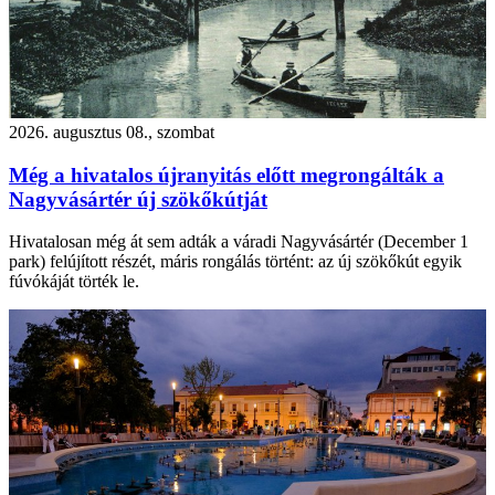
2026. augusztus 08., szombat
Még a hivatalos újranyitás előtt megrongálták a
Nagyvásártér új szökőkútját
Hivatalosan még át sem adták a váradi Nagyvásártér (December 1
park) felújított részét, máris rongálás történt: az új szökőkút egyik
fúvókáját törték le.