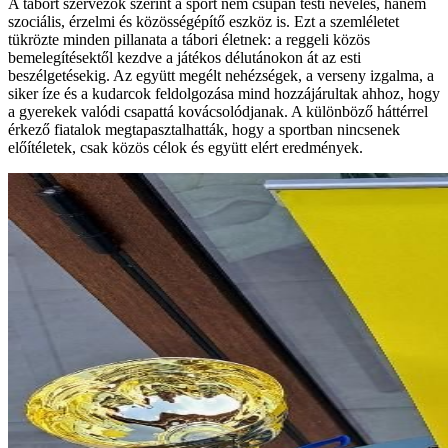
A tábort szervezők szerint a sport nem csupán testi nevelés, hanem
szociális, érzelmi és közösségépítő eszköz is. Ezt a szemléletet
tükrözte minden pillanata a tábori életnek: a reggeli közös
bemelegítésektől kezdve a játékos délutánokon át az esti
beszélgetésekig. Az együtt megélt nehézségek, a verseny izgalma, a
siker íze és a kudarcok feldolgozása mind hozzájárultak ahhoz, hogy
a gyerekek valódi csapattá kovácsolódjanak. A különböző háttérrel
érkező fiatalok megtapasztalhatták, hogy a sportban nincsenek
előítéletek, csak közös célok és együtt elért eredmények.