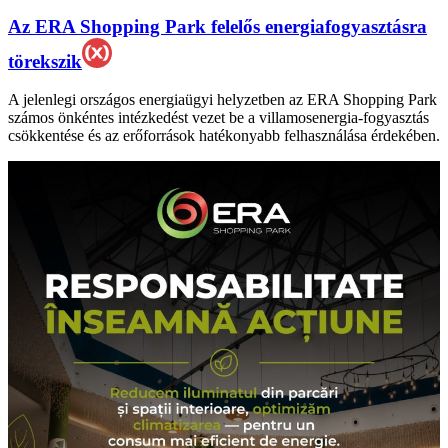
Az ERA Shopping Park felelős energiafogyasztásra
törekszik
A jelenlegi országos energiaügyi helyzetben az ERA Shopping Park
számos önkéntes intézkedést vezet be a villamosenergia-fogyasztás
csökkentése és az erőforrások hatékonyabb felhasználása érdekében.