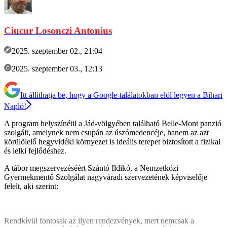
Ciucur Losonczi Antonius
2025. szeptember 02., 21:04
2025. szeptember 03., 12:13
Itt állíthatja be, hogy a Google-találatokban elöl legyen a Bihari
Napló!
A program helyszínéül a Jád-völgyében található Belle-Mont panzió
szolgált, amelynek nem csupán az úszómedencéje, hanem az azt
körülölelő hegyvidéki környezet is ideális terepet biztosított a fizikai
és lelki fejlődéshez.
A tábor megszervezéséért Szántó Ildikó, a Nemzetközi
Gyermekmentő Szolgálat nagyváradi szervezetének képviselője
felelt, aki szerint:
Rendkívül fontosak az ilyen rendezvények, mert nemcsak a