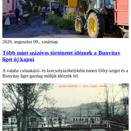
2026. augusztus 09., vasárnap
Több mint százéves történetet idéznek a Bunyitay
liget új kapui
A valaha csónakázó- és korcsolyázóhelyként ismert Dőry-sziget és a
Bunyitay liget gazdag múltját idézzük fel.