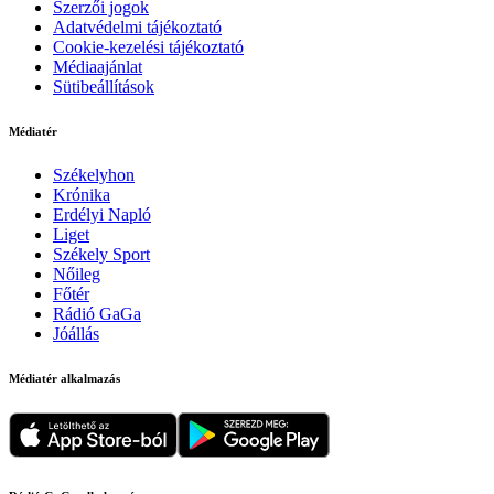
Szerzői jogok
Adatvédelmi tájékoztató
Cookie-kezelési tájékoztató
Médiaajánlat
Sütibeállítások
Médiatér
Székelyhon
Krónika
Erdélyi Napló
Liget
Székely Sport
Nőileg
Főtér
Rádió GaGa
Jóállás
Médiatér alkalmazás