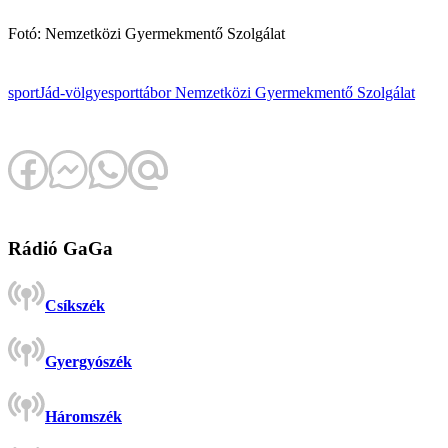
Fotó: Nemzetközi Gyermekmentő Szolgálat
sport
Jád-völgye
sporttábor
Nemzetközi Gyermekmentő Szolgálat
Rádió GaGa
Csíkszék
Gyergyószék
Háromszék