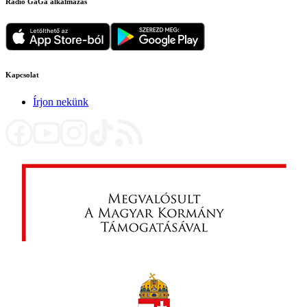
Rádió GaGa alkalmazás
Kapcsolat
Írjon nekünk