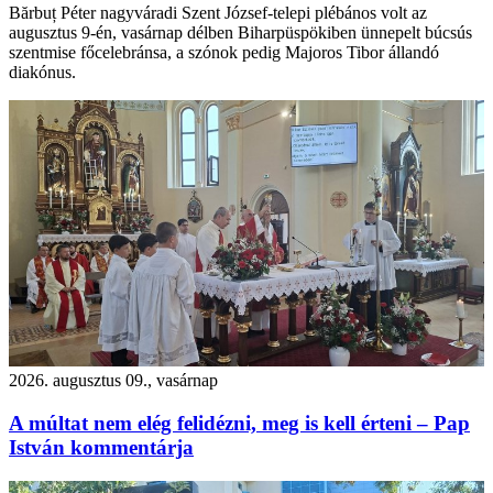
Bărbuț Péter nagyváradi Szent József-telepi plébános volt az
augusztus 9-én, vasárnap délben Biharpüspökiben ünnepelt búcsús
szentmise főcelebránsa, a szónok pedig Majoros Tibor állandó
diakónus.
2026. augusztus 09., vasárnap
A múltat nem elég felidézni, meg is kell érteni – Pap
István kommentárja