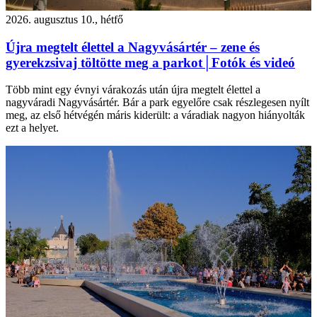
2026. augusztus 10., hétfő
Újra megtelt élettel a Nagyvásártér – zene és
gyerekzsivaj töltötte meg a parkot│Fotók és videó
Több mint egy évnyi várakozás után újra megtelt élettel a
nagyváradi Nagyvásártér. Bár a park egyelőre csak részlegesen nyílt
meg, az első hétvégén máris kiderült: a váradiak nagyon hiányolták
ezt a helyet.