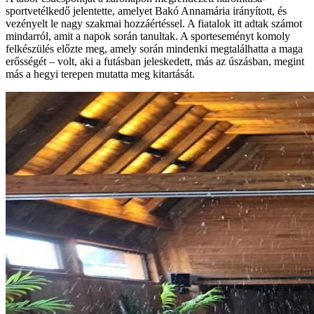
sportvetélkedő jelentette, amelyet Bakó Annamária irányított, és
vezényelt le nagy szakmai hozzáértéssel. A fiatalok itt adtak számot
mindarról, amit a napok során tanultak. A sporteseményt komoly
felkészülés előzte meg, amely során mindenki megtalálhatta a maga
erősségét – volt, aki a futásban jeleskedett, más az úszásban, megint
más a hegyi terepen mutatta meg kitartását.