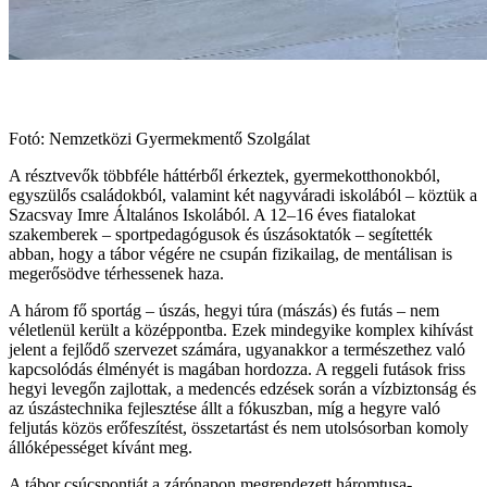
Fotó: Nemzetközi Gyermekmentő Szolgálat
A résztvevők többféle háttérből érkeztek, gyermekotthonokból,
egyszülős családokból, valamint két nagyváradi iskolából – köztük a
Szacsvay Imre Általános Iskolából. A 12–16 éves fiatalokat
szakemberek – sportpedagógusok és úszásoktatók – segítették
abban, hogy a tábor végére ne csupán fizikailag, de mentálisan is
megerősödve térhessenek haza.
A három fő sportág – úszás, hegyi túra (mászás) és futás – nem
véletlenül került a középpontba. Ezek mindegyike komplex kihívást
jelent a fejlődő szervezet számára, ugyanakkor a természethez való
kapcsolódás élményét is magában hordozza. A reggeli futások friss
hegyi levegőn zajlottak, a medencés edzések során a vízbiztonság és
az úszástechnika fejlesztése állt a fókuszban, míg a hegyre való
feljutás közös erőfeszítést, összetartást és nem utolsósorban komoly
állóképességet kívánt meg.
A tábor csúcspontját a zárónapon megrendezett háromtusa-