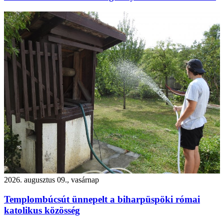
2026. augusztus 09., vasárnap
Templombúcsút ünnepelt a biharpüspöki római
katolikus közösség