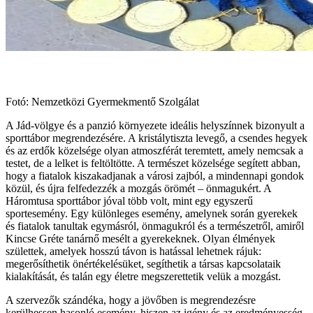
Fotó: Nemzetközi Gyermekmentő Szolgálat
A Jád-völgye és a panzió környezete ideális helyszínnek bizonyult a
sporttábor megrendezésére. A kristálytiszta levegő, a csendes hegyek
és az erdők közelsége olyan atmoszférát teremtett, amely nemcsak a
testet, de a lelket is feltöltötte. A természet közelsége segített abban,
hogy a fiatalok kiszakadjanak a városi zajból, a mindennapi gondok
közül, és újra felfedezzék a mozgás örömét – önmagukért. A
Háromtusa sporttábor jóval több volt, mint egy egyszerű
sportesemény. Egy különleges esemény, amelynek során gyerekek
és fiatalok tanultak egymásról, önmagukról és a természetről, amiről
Kincse Gréte tanárnő mesélt a gyerekeknek. Olyan élmények
születtek, amelyek hosszú távon is hatással lehetnek rájuk:
megerősíthetik önértékelésüket, segíthetik a társas kapcsolataik
kialakítását, és talán egy életre megszerettetik velük a mozgást.
A szervezők szándéka, hogy a jövőben is megrendezésre
kerülhessen hasonló esemény, hiszen az igény és az eredményesség