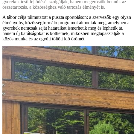
gyerekek testi fejlődését szolgálják, hanem megerősítik bennük az
összetartozás, a közösséghez való tartozás élményét is.
A tábor célja túlmutatott a puszta sportoláson: a szervezők egy olyan
élménydús, közösségformáló programot álmodtak meg, amelyben a
gyerekek nemcsak saját határaikat ismerhetik meg és léphetik át,
hanem új barátságokat is köthetnek, miközben megtapasztalják a
közös munka és az együtt töltött idő örömét.