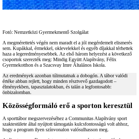
Fotó: Nemzetközi Gyermekmentő Szolgálat
A megmérettetés végén nem maradt el a jól megérdemelt elismerés
sem. Kupákkal, érmekkel, oklevelekkel és egyéb díjakkal térhettek
haza a legeredményesebbek. Az első három helyezést a következő
csoportok szerezték meg: Mindig Együtt Alapítvány, Félix
Gyermekotthon és a Szacsvay Imre Általános Iskola.
Az eredmények azonban túlmutatnak a dobogón. A tábor valódi
értéke abban rejlett, hogy minden résztvevő gazdagodott –
élményekben, tapasztalatokban, és talán a legfontosabb:
önbizalomban.
Közösségformáló erő a sporton keresztül
A sporttábor megszervezéséhez a Communitas Alapítvány sport
szaktestülete által nyújtott támogatás kulcsfontosságú volt ahhoz,
hogy a program ilyen színvonalon valósulhasson meg.