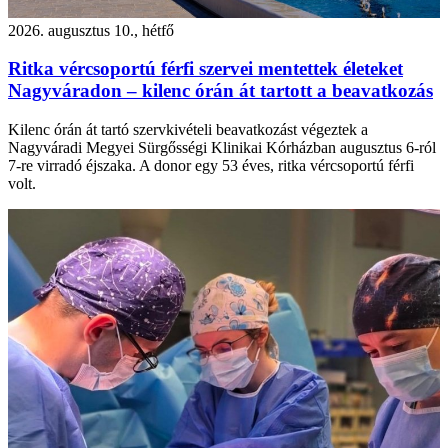
2026. augusztus 10., hétfő
Ritka vércsoportú férfi szervei mentettek életeket
Nagyváradon – kilenc órán át tartott a beavatkozás
Kilenc órán át tartó szervkivételi beavatkozást végeztek a
Nagyváradi Megyei Sürgősségi Klinikai Kórházban augusztus 6-ról
7-re virradó éjszaka. A donor egy 53 éves, ritka vércsoportú férfi
volt.