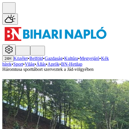
Közélet
•
Belföld
•
Gazdaság
•
Kultúra
•
Megyejáró
•
Kék
24H
hírek
•
Sport
•
Világ
•
Állás
•
Aprók
•
BN-Hetilap
Háromtusa sporttábort szerveztek a Jád-völgyében