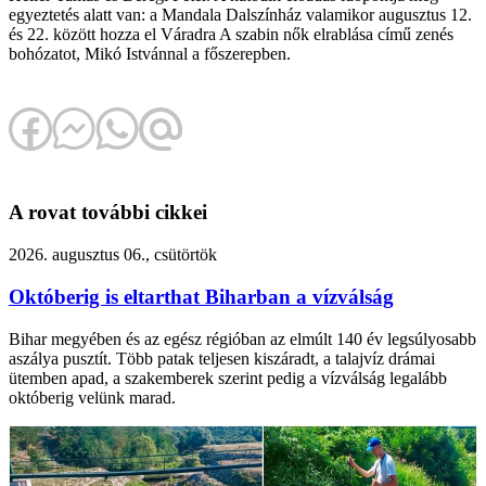
egyeztetés alatt van: a Mandala Dalszínház valamikor augusztus 12.
és 22. között hozza el Váradra A szabin nők elrablása című zenés
bohózatot, Mikó Istvánnal a főszerepben.
A rovat további cikkei
2026. augusztus 06., csütörtök
Októberig is eltarthat Biharban a vízválság
Bihar megyében és az egész régióban az elmúlt 140 év legsúlyosabb
aszálya pusztít. Több patak teljesen kiszáradt, a talajvíz drámai
ütemben apad, a szakemberek szerint pedig a vízválság legalább
októberig velünk marad.