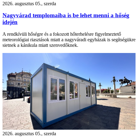
2026. augusztus 05., szerda
Nagyvárad templomaiba is be lehet menni a hőség
idején
A rendkívüli hőségre és a fokozott hőterhelésre figyelmeztető
meteorológiai riasztások miatt a nagyváradi egyházak is segítségükre
sietnek a kánikula miatt szenvedőknek.
2026. augusztus 05., szerda