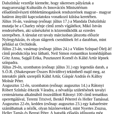
Dalszínház vezetője kiemelte, hogy sikeresen pályáztak a
magyarországi Kulturális és Innovációs Minisztérium
előadóművészeti többlettámogatások rendszerének magyar– magyar
határon átnyúló kapcsolatokra vonatkozó kiírása keretében.
Július 16-án, vasárnap (esőnap: július 17.) a Mandala Dalszínház
mutatja be a Charley nénje című zenés vígjátékot, Mikó István
rendezésében, aki színészként is közreműködik az ezredes
szerepében. A társulat ezt tavaly márciusban játszotta először
Nyíregyházán, és olyan slágerek csendülnek fel a darabban, mint
például az Orchideák.
Július 23-án, vasárnap (esőnap: július 24.) a Vidám Színpad Ölelj át!
című produkciója lesz látható, Neil Simon romantikus komédiájában
Götz Anna, Sajgál Erika, Pusztaszeri Kornél és Kálid Artúr lépnek
színpadra.
Július 29-én, szombaton (esőnap: július 31.) egy legendás darab, a
S.Ö.R. (Shakespeare Összes Rövidítve) tekinthető majd meg, az
interaktív játék szereplői Kálid Artúr, Gáspár András és Kálloy
Molnár Péter.
Augusztus 12-én, szombaton (esőnap: augusztus 14.) a Rátonyi
Róbert Színház érkezik Váradra, a névadója születésének tavalyi
centenáriuma alkalmából összeállított Rátonyi 100 című tematikus
operettgálával, Teremi Trixivel, Benkő Péterrel és Heller Tamással.
Augusztus 22-én, kedden (esőnap: augusztus 23.) egy kabaréestre
számíthatnak a nézők, olyan húzónevekkel, mint Nyertes Zsuzsa,
Heller Tamás és Beregi Péter. A hatodik előadás időpontja még