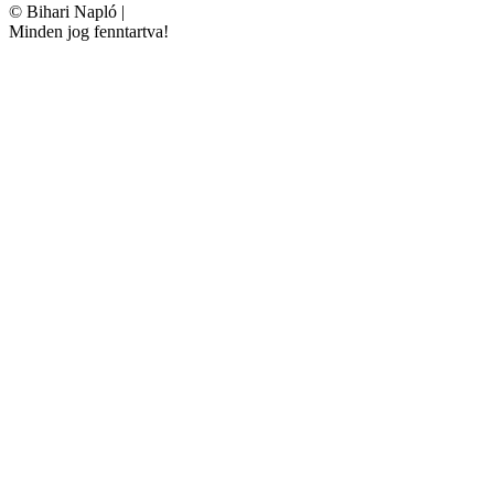
©
Bihari Napló
|
Minden jog fenntartva!