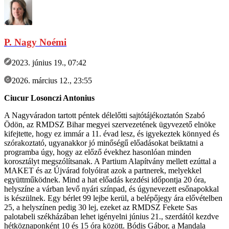
P. Nagy Noémi
2023. június 19., 07:42
2026. március 12., 23:55
Ciucur Losonczi Antonius
A Nagyváradon tartott péntek délelőtti sajtótájékoztatón Szabó
Ödön, az RMDSZ Bihar megyei szervezetének ügyvezető elnöke
kifejtette, hogy ez immár a 11. évad lesz, és igyekeztek könnyed és
szórakoztató, ugyanakkor jó minőségű előadásokat beiktatni a
programba úgy, hogy az előző évekhez hasonlóan minden
korosztályt megszólítsanak. A Partium Alapítvány mellett ezúttal a
MAKET és az Újvárad folyóirat azok a partnerek, melyekkel
együttműködnek. Mind a hat előadás kezdési időpontja 20 óra,
helyszíne a várban levő nyári színpad, és úgynevezett esőnapokkal
is készülnek. Egy bérlet 99 lejbe kerül, a belépőjegy ára elővételben
25, a helyszínen pedig 30 lej, ezeket az RMDSZ Fekete Sas
palotabeli székházában lehet igényelni június 21., szerdától kezdve
hétköznaponként 10 és 15 óra között. Bódis Gábor, a Mandala