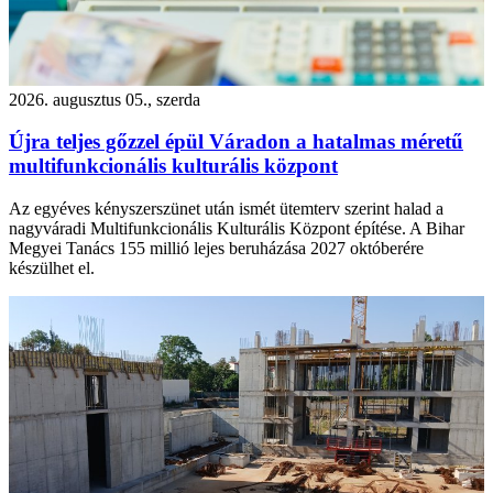
2026. augusztus 05., szerda
Újra teljes gőzzel épül Váradon a hatalmas méretű
multifunkcionális kulturális központ
Az egyéves kényszerszünet után ismét ütemterv szerint halad a
nagyváradi Multifunkcionális Kulturális Központ építése. A Bihar
Megyei Tanács 155 millió lejes beruházása 2027 októberére
készülhet el.