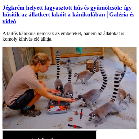
Jégkrém helyett fagyasztott hús és gyümölcsök: így
hűsítik az állatkert lakóit a kánikulában│Galéria és
videó
A tartós kánikula nemcsak az embereket, hanem az állatokat is
komoly kihívás elé állítja.