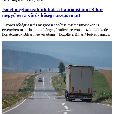
Ismét meghosszabbították a kamionstopot Bihar
megyében a vörös hőségriasztás miatt
A vörös hőségriasztás meghosszabbítása miatt csütörtökön is
érvényben maradnak a nehézgépjárművekre vonatkozó közlekedési
korlátozások Bihar megyei útjain – közölte a Bihar Megyei Tanács.