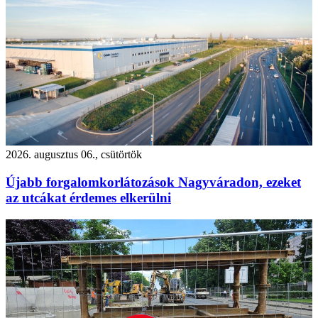
2026. augusztus 06., csütörtök
Újabb forgalomkorlátozások Nagyváradon, ezeket
az utcákat érdemes elkerülni