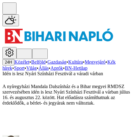
Közélet
•
Belföld
•
Gazdaság
•
Kultúra
•
Megyejáró
•
Kék
24H
hírek
•
Sport
•
Világ
•
Állás
•
Aprók
•
BN-Hetilap
Idén is lesz Nyári Színházi Fesztivál a váradi várban
A nyíregyházi Mandala Dalszínház és a Bihar megyei RMDSZ
szervezésében idén is lesz Nyári Színházi Fesztivál a várban július
16. és augusztus 22. között. Hat előadásra számíthatnak az
érdeklődők, a bérlet- és jegyárak nem változtak.