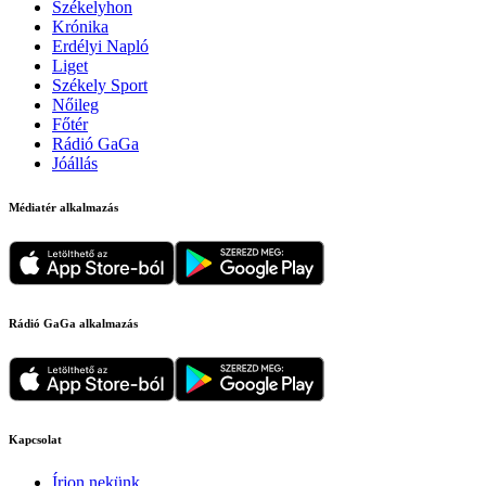
Székelyhon
Krónika
Erdélyi Napló
Liget
Székely Sport
Nőileg
Főtér
Rádió GaGa
Jóállás
Médiatér alkalmazás
Rádió GaGa alkalmazás
Kapcsolat
Írjon nekünk