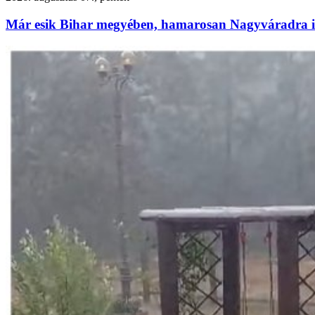
Már esik Bihar megyében, hamarosan Nagyváradra is