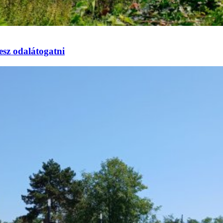
esz odalátogatni