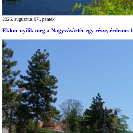
2026. augusztus 07., péntek
Ekkor nyílik meg a Nagyvásártér egy része, érdemes l