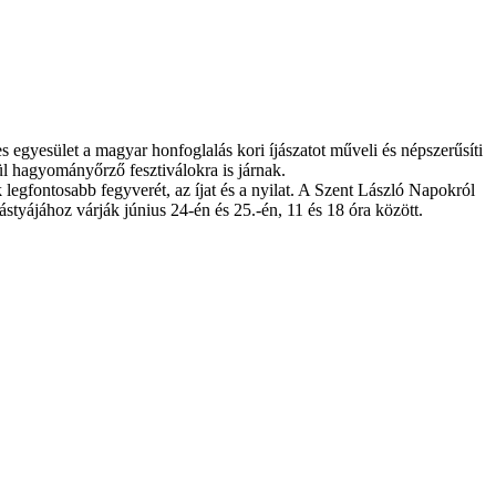
egyesület a magyar honfoglalás kori íjászatot műveli és népszerűsíti
ül hagyományőrző fesztiválokra is járnak.
 legfontosabb fegyverét, az íjat és a nyilat. A Szent László Napokról
styájához várják június 24-én és 25.-én, 11 és 18 óra között.