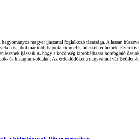
agyományos magyar íjászattal foglalkozó társasága. A lassan húszéves 
nyeken is, ahol már több bajnoki címmel is büszkélkedhetnek. Ezen kív
en lesznek íjászaik is, hogy a közönség kipróbálhassa honfoglaló őseink
book- és Instagram-oldalán. Az érdeklődőket a nagyváradi vár Bethlen-bá
tnek a hidrológusok Bihar megyében