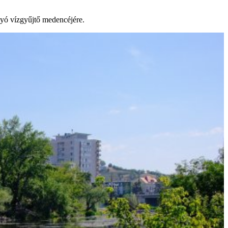
lyó vízgyűjtő medencéjére.