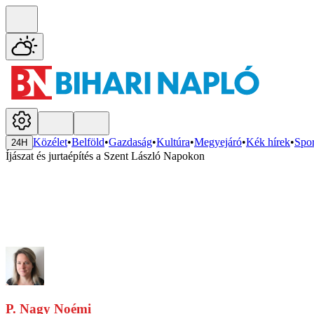
Közélet
•
Belföld
•
Gazdaság
•
Kultúra
•
Megyejáró
•
Kék hírek
•
Spor
24H
Íjászat és jurtaépítés a Szent László Napokon
P. Nagy Noémi