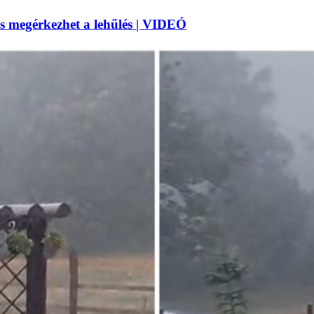
 megérkezhet a lehűlés | VIDEÓ