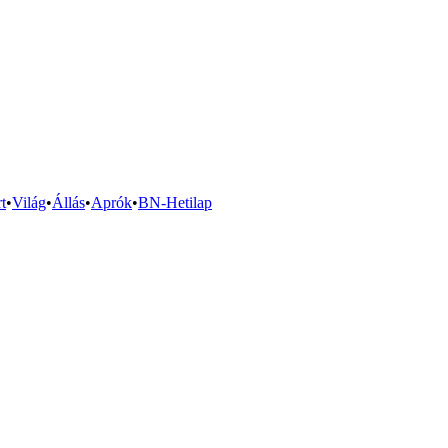
t
•
Világ
•
Állás
•
Aprók
•
BN-Hetilap