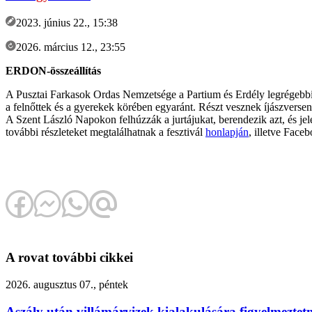
2023. június 22., 15:38
2026. március 12., 23:55
ERDON-összeállítás
A Pusztai Farkasok Ordas Nemzetsége a Partium és Erdély legrégebbi h
a felnőttek és a gyerekek körében egyaránt. Részt vesznek íjászverse
A Szent László Napokon felhúzzák a jurtájukat, berendezik azt, és jel
további részleteket megtalálhatnak a fesztivál
honlapján
, illetve Face
A rovat további cikkei
2026. augusztus 07., péntek
Aszály után villámárvizek kialakulására figyelmezte