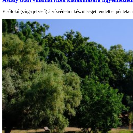
Elsőfokú (sárga jelzésű) árvízvédelmi készültséget rendelt el péntek