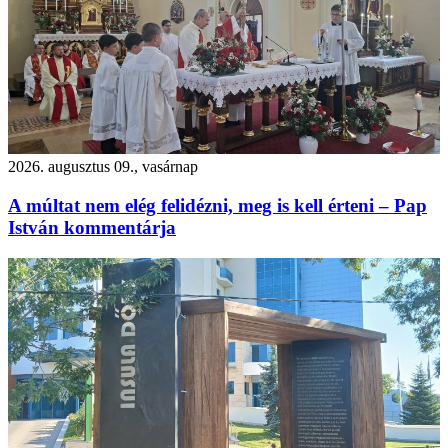
2026. augusztus 09., vasárnap
A múltat nem elég felidézni, meg is kell érteni – Pap
István kommentárja