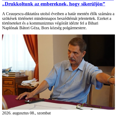
„Drukkoltunk az embereknek, hogy sikerüljön”
A Ceaușescu-diktatúra utolsó éveiben a határ mentén élők számára a
szökések történetei mindennapos beszédtémát jelentettek. Ezeket a
történeteket és a kommunizmus végóráit idézte fel a Bihari
Naplónak Bátori Géza, Bors község polgármestere.
2026. augusztus 08., szombat