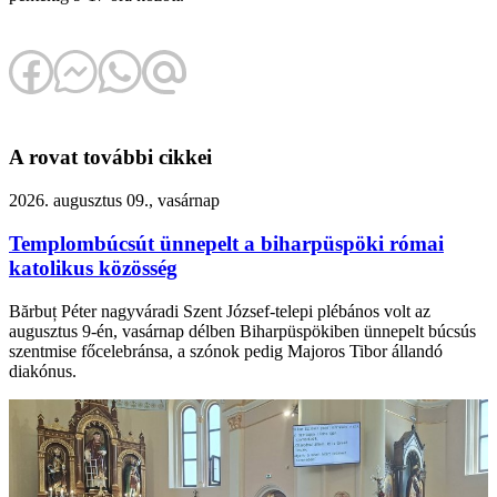
A rovat további cikkei
2026. augusztus 09., vasárnap
Templombúcsút ünnepelt a biharpüspöki római
katolikus közösség
Bărbuț Péter nagyváradi Szent József-telepi plébános volt az
augusztus 9-én, vasárnap délben Biharpüspökiben ünnepelt búcsús
szentmise főcelebránsa, a szónok pedig Majoros Tibor állandó
diakónus.