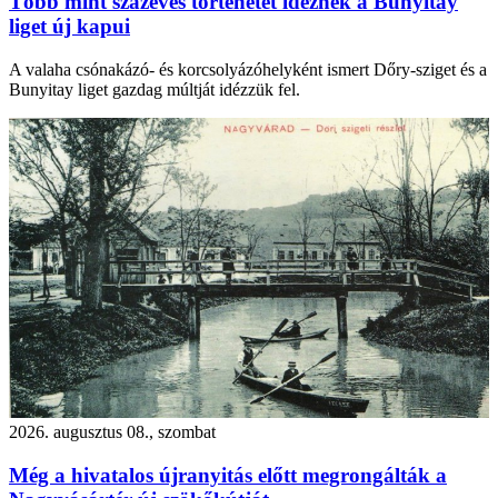
Több mint százéves történetet idéznek a Bunyitay
liget új kapui
A valaha csónakázó- és korcsolyázóhelyként ismert Dőry-sziget és a
Bunyitay liget gazdag múltját idézzük fel.
2026. augusztus 08., szombat
Még a hivatalos újranyitás előtt megrongálták a