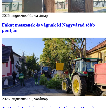
2026. augusztus 09., vasárnap
Fákat metszenek és vágnak ki Nagyvárad több
pontján
2026. augusztus 09., vasárnap