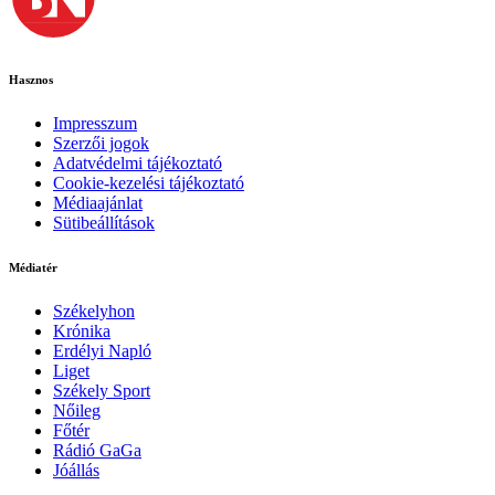
Hasznos
Impresszum
Szerzői jogok
Adatvédelmi tájékoztató
Cookie-kezelési tájékoztató
Médiaajánlat
Sütibeállítások
Médiatér
Székelyhon
Krónika
Erdélyi Napló
Liget
Székely Sport
Nőileg
Főtér
Rádió GaGa
Jóállás