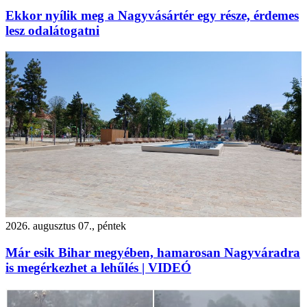
Ekkor nyílik meg a Nagyvásártér egy része, érdemes
lesz odalátogatni
2026. augusztus 07., péntek
Már esik Bihar megyében, hamarosan Nagyváradra
is megérkezhet a lehűlés | VIDEÓ