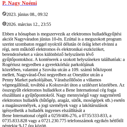
P. Nagy Noémi
2023. június 08., 09:32
2026. március 12., 23:55
Ebben a hónapban is megszervezik az elektromos hulladékgyűjtési
akciót Nagyváradon június 10-én. Ezúttal is a megszokott program
szerint szombaton reggel nyolctól délután öt óráig lehet elvinni a
régi, nem működő elektromos és elektronikai eszközöket,
berendezéseket a város különböző helyszínein lévő
gyűjtőpontokhoz. A konténerek a szokott helyszíneken találhatóak: a
Rogériusz negyedben a gyerekkórház parkolójának
közelében, valamint a Szováta utcán a 109. számú hőközpont
mellett, Nagyvárad-Őssi negyedben az Oneștilor utcán a
Penny Market parkolójában, Váradszőllősön a villamos
végmegállónál, továbbá a Kolozsvári úton a szülészet közelében. Az
összegyűlt elektromos hulladékot a Bene International cég fogja
elszállítani a gyűjtőpontokról. Nagy mennyiségű vagy nagyméretű
elektromos hulladék (hűtőgép, aragáz, sütők, mosógépek stb.) esetén
a magánszemélyek, a jogi személyek vagy a lakótársulások
igényelhetik a hulladék ingyenes elszállítását a
Bene International cégtől a 0259/406-276, a 0735/333-833, a
0735.833.828 vagy a 0721.230.775 telefonszámok egyikén hétfőtől
péntekig 9-17 óra között.