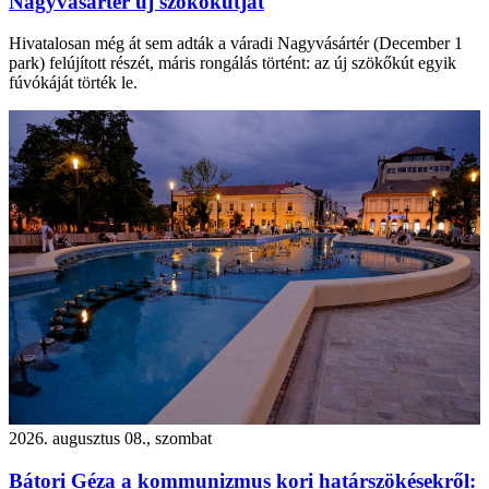
Nagyvásártér új szökőkútját
Hivatalosan még át sem adták a váradi Nagyvásártér (December 1
park) felújított részét, máris rongálás történt: az új szökőkút egyik
fúvókáját törték le.
2026. augusztus 08., szombat
Bátori Géza a kommunizmus kori határszökésekről: