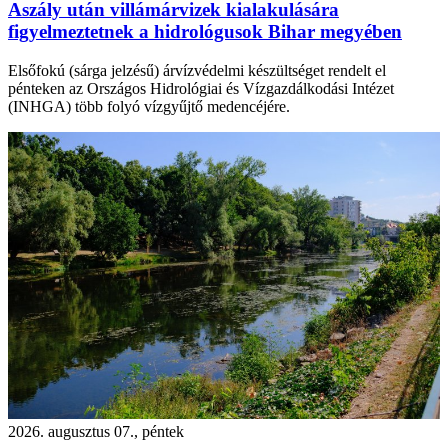
Aszály után villámárvizek kialakulására
figyelmeztetnek a hidrológusok Bihar megyében
Elsőfokú (sárga jelzésű) árvízvédelmi készültséget rendelt el
pénteken az Országos Hidrológiai és Vízgazdálkodási Intézet
(INHGA) több folyó vízgyűjtő medencéjére.
2026. augusztus 07., péntek