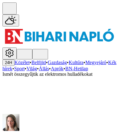
Közélet
•
Belföld
•
Gazdaság
•
Kultúra
•
Megyejáró
•
Kék
24H
hírek
•
Sport
•
Világ
•
Állás
•
Aprók
•
BN-Hetilap
Ismét összegyűjtik az elektromos hulladékokat