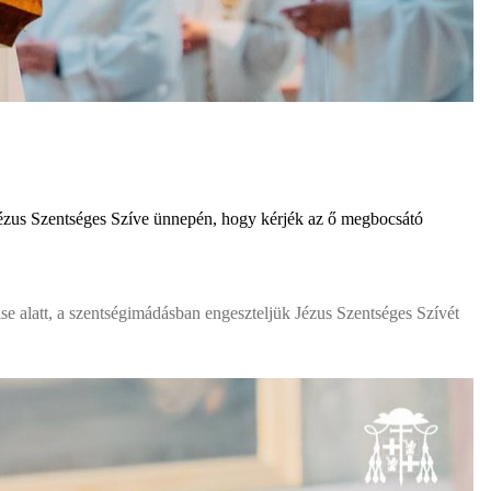
Jézus Szentséges Szíve ünnepén, hogy kérjék az ő megbocsátó
se alatt, a szentségimádásban engeszteljük Jézus Szentséges Szívét