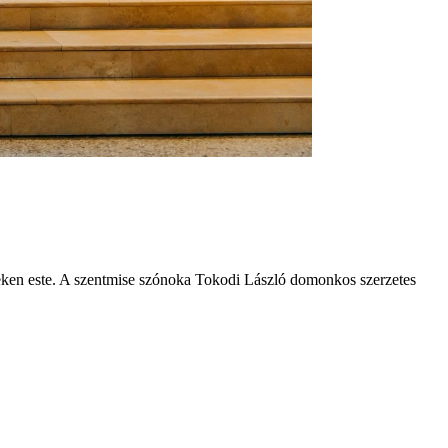
teken este. A szentmise szónoka Tokodi László domonkos szerzetes