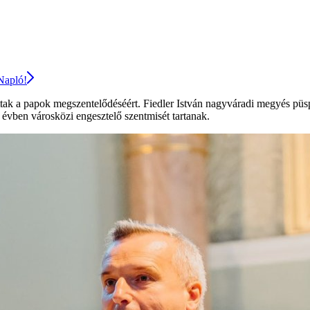
 Napló!
tak a papok megszentelődéséért. Fiedler István nagyváradi megyés püs
évben városközi engesztelő szentmisét tartanak.