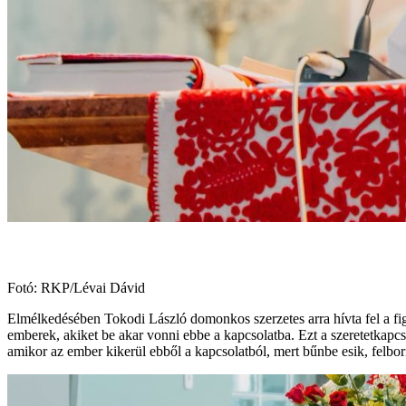
Fotó: RKP/Lévai Dávid
Elmélkedésében Tokodi László domonkos szerzetes arra hívta fel a fi
emberek, akiket be akar vonni ebbe a kapcsolatba. Ezt a szeretetkapcso
amikor az ember kikerül ebből a kapcsolatból, mert bűnbe esik, felborí