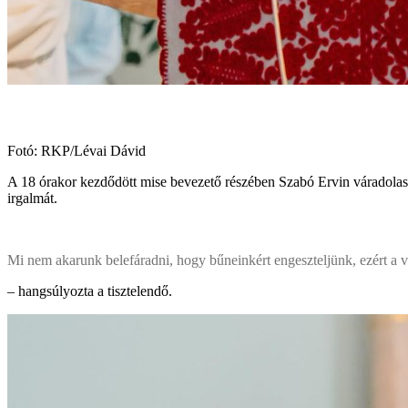
Fotó: RKP/Lévai Dávid
A 18 órakor kezdődött mise bevezető részében Szabó Ervin váradolasz
irgalmát.
Mi nem akarunk belefáradni, hogy bűneinkért engeszteljünk, ezért a v
– hangsúlyozta a tisztelendő.