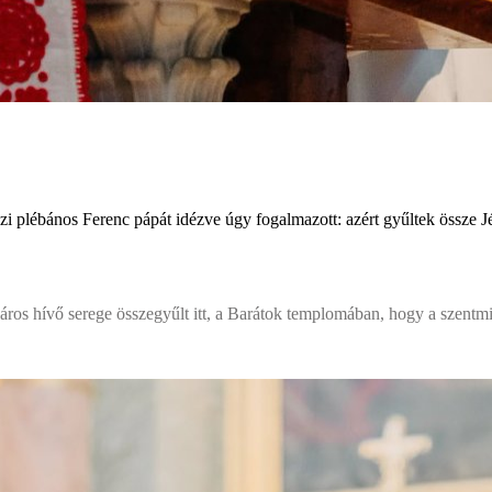
i plébános Ferenc pápát idézve úgy fogalmazott: azért gyűltek össze 
áros hívő serege összegyűlt itt, a Barátok templomában, hogy a szentmi