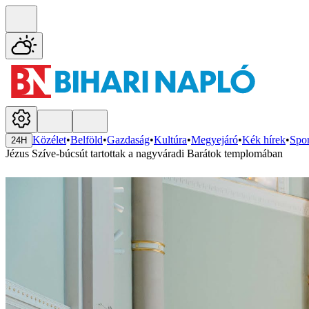
Közélet
•
Belföld
•
Gazdaság
•
Kultúra
•
Megyejáró
•
Kék hírek
•
Spor
24H
Jézus Szíve-búcsút tartottak a nagyváradi Barátok templomában