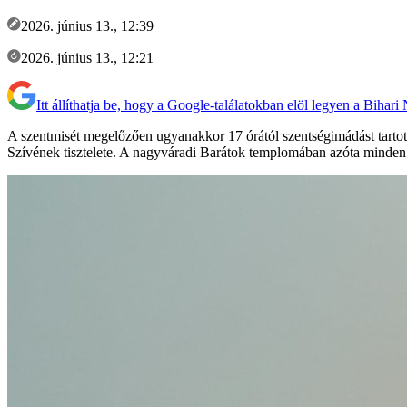
2026. június 13., 12:39
2026. június 13., 12:21
Itt állíthatja be, hogy a Google-találatokban elöl legyen a Bihari
A szentmisét megelőzően ugyanakkor 17 órától szentségimádást tartot
Szívének tisztelete. A nagyváradi Barátok templomában azóta minden 