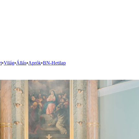
t
•
Világ
•
Állás
•
Aprók
•
BN-Hetilap