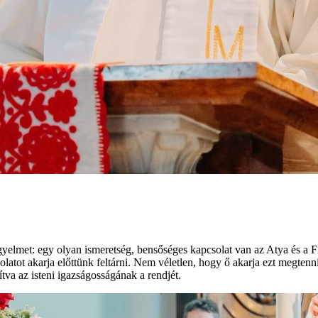
gyelmet: egy olyan ismeretség, bensőséges kapcsolat van az Atya és a 
latot akarja előttünk feltárni. Nem véletlen, hogy ő akarja ezt megtenni
tva az isteni igazságosságának a rendjét.