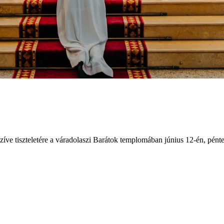
íve tiszteletére a váradolaszi Barátok templomában június 12-én, pén