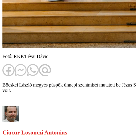
Fotó: RKP/Lévai Dávid
Böcskei László megyés püspök ünnepi szentmisét mutatott be Jézus Sz
volt.
Ciucur Losonczi Antonius