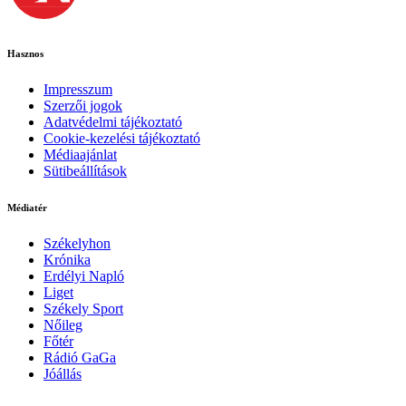
Hasznos
Impresszum
Szerzői jogok
Adatvédelmi tájékoztató
Cookie-kezelési tájékoztató
Médiaajánlat
Sütibeállítások
Médiatér
Székelyhon
Krónika
Erdélyi Napló
Liget
Székely Sport
Nőileg
Főtér
Rádió GaGa
Jóállás