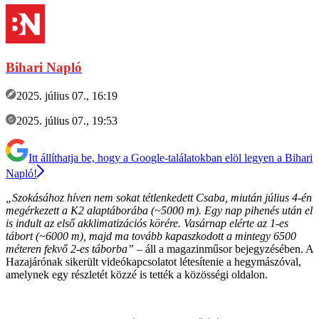
Bihari Napló
2025. július 07., 16:19
2025. július 07., 19:53
Itt állíthatja be, hogy a Google-találatokban elöl legyen a Bihari
Napló!
„Szokásához híven nem sokat tétlenkedett Csaba, miután július 4-én
megérkezett a K2 alaptáborába (~5000 m). Egy nap pihenés után el
is indult az első akklimatizációs körére. Vasárnap elérte az 1-es
tábort (~6000 m), majd ma tovább kapaszkodott a mintegy 6500
méteren fekvő 2-es táborba”
– áll a magazinműsor bejegyzésében. A
Hazajárónak sikerült videókapcsolatot létesítenie a hegymászóval,
amelynek egy részletét közzé is tették a közösségi oldalon.