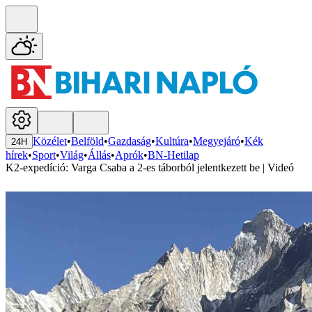
Közélet
•
Belföld
•
Gazdaság
•
Kultúra
•
Megyejáró
•
Kék
24H
hírek
•
Sport
•
Világ
•
Állás
•
Aprók
•
BN-Hetilap
K2-expedíció: Varga Csaba a 2-es táborból jelentkezett be | Videó