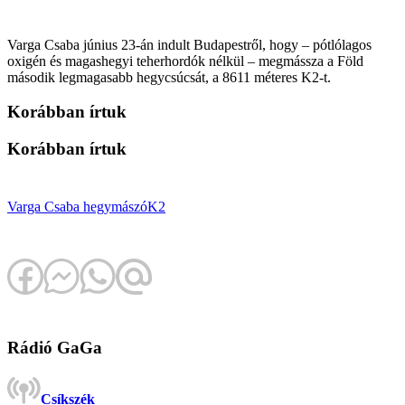
Varga Csaba június 23-án indult Budapestről, hogy – pótlólagos
oxigén és magashegyi teherhordók nélkül – megmássza a Föld
második legmagasabb hegycsúcsát, a 8611 méteres K2-t.
Korábban írtuk
Korábban írtuk
Varga Csaba
hegymászó
K2
Rádió GaGa
Csíkszék