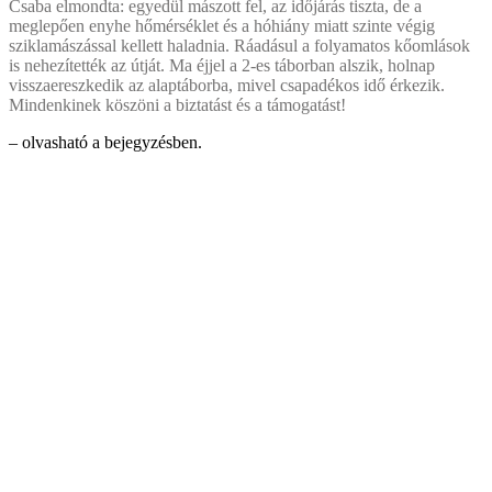
Csaba elmondta: egyedül mászott fel, az időjárás tiszta, de a
meglepően enyhe hőmérséklet és a hóhiány miatt szinte végig
sziklamászással kellett haladnia. Ráadásul a folyamatos kőomlások
is nehezítették az útját. Ma éjjel a 2-es táborban alszik, holnap
visszaereszkedik az alaptáborba, mivel csapadékos idő érkezik.
Mindenkinek köszöni a biztatást és a támogatást!
– olvasható a bejegyzésben.