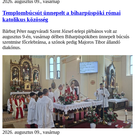
2026. augusztus 09., vasárnap
Templombúcsút ünnepelt a biharpüspöki római
katolikus közösség
Bărbuț Péter nagyváradi Szent József-telepi plébános volt az
augusztus 9-én, vasárnap délben Biharpüspökiben ünnepelt búcsús
szentmise főcelebránsa, a szónok pedig Majoros Tibor állandó
diakónus.
2026. augusztus 09., vasárnap