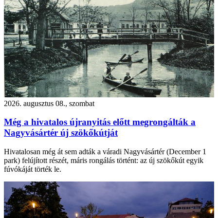
2026. augusztus 08., szombat
Még a hivatalos újranyitás előtt megrongálták a
Nagyvásártér új szökőkútját
Hivatalosan még át sem adták a váradi Nagyvásártér (December 1
park) felújított részét, máris rongálás történt: az új szökőkút egyik
fúvókáját törték le.