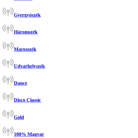
Gyergyószék
Háromszék
Marosszék
Udvarhelyszék
Dance
Disco Classic
Gold
100% Magyar