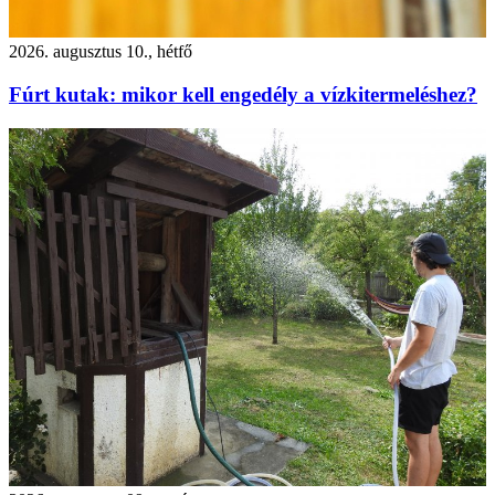
2026. augusztus 10., hétfő
Fúrt kutak: mikor kell engedély a vízkitermeléshez?