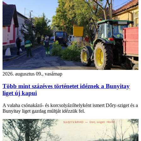
2026. augusztus 09., vasárnap
Több mint százéves történetet idéznek a Bunyitay
liget új kapui
A valaha csónakázó- és korcsolyázóhelyként ismert Dőry-sziget és a
Bunyitay liget gazdag múltját idézzük fel.