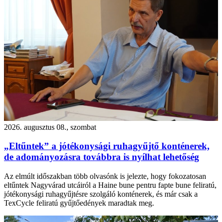
2026. augusztus 08., szombat
„Eltűntek” a jótékonysági ruhagyűjtő konténerek,
de adományozásra továbbra is nyílhat lehetőség
Az elmúlt időszakban több olvasónk is jelezte, hogy fokozatosan
eltűntek Nagyvárad utcáiról a Haine bune pentru fapte bune feliratú,
jótékonysági ruhagyűjtésre szolgáló konténerek, és már csak a
TexCycle feliratú gyűjtőedények maradtak meg.