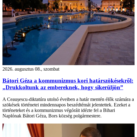
2026. augusztus 08., szombat
Bátori Géza a kommunizmus kori határszökésekről:
„Drukkoltunk az embereknek, hogy sikerüljön”
A Ceaușescu-diktatúra utolsó éveiben a határ mentén élők számára a
szökések történetei mindennapos beszédtémát jelentettek. Ezeket a
történeteket és a kommunizmus végóráit idézte fel a Bihari
Naplónak Bátori Géza, Bors község polgármestere.