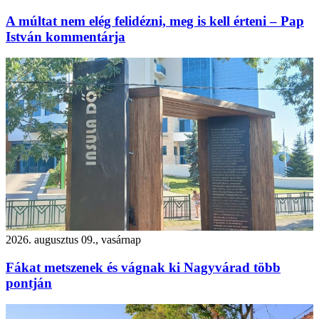
A múltat nem elég felidézni, meg is kell érteni – Pap
István kommentárja
2026. augusztus 09., vasárnap
Fákat metszenek és vágnak ki Nagyvárad több
pontján