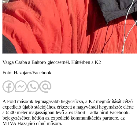
Varga Csaba a Baltoro-gleccsernél. Háttérben a K2
Fotó: Hazajáró/Facebook
A Föld második legmagasabb hegycsúcsa, a K2 meghódítását célzó
expedíció újabb stációjához érkezett a nagyváradi hegymászó: elérte
a 6500 méter magasságban levő 2-es tábort – adta hírül Facebook-
bejegyzésében hétfőn az expedíció kommunikációs partnere, az
MTVA Hazajáró című műsora.