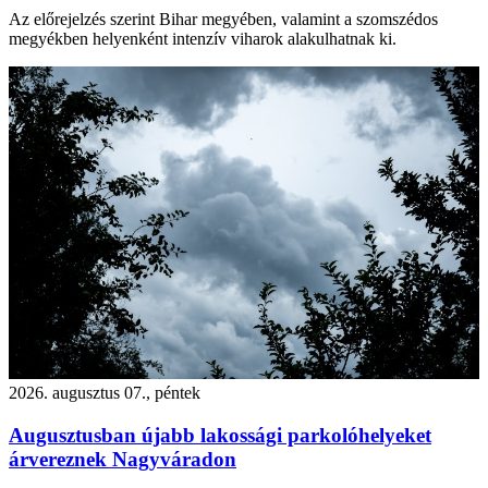
Az előrejelzés szerint Bihar megyében, valamint a szomszédos
megyékben helyenként intenzív viharok alakulhatnak ki.
2026. augusztus 07., péntek
Augusztusban újabb lakossági parkolóhelyeket
árvereznek Nagyváradon