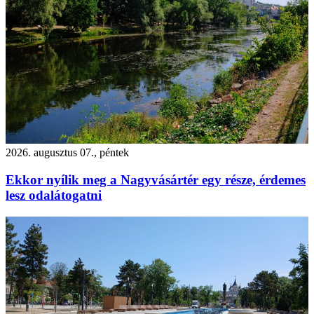
2026. augusztus 07., péntek
Ekkor nyílik meg a Nagyvásártér egy része, érdemes
lesz odalátogatni