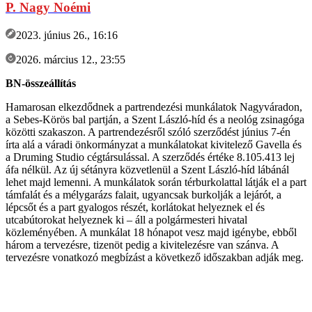
P. Nagy Noémi
2023. június 26., 16:16
2026. március 12., 23:55
BN-összeállítás
Hamarosan elkezdődnek a partrendezési munkálatok Nagyváradon,
a Sebes-Körös bal partján, a Szent László-híd és a neológ zsinagóga
közötti szakaszon. A partrendezésről szóló szerződést június 7-én
írta alá a váradi önkormányzat a munkálatokat kivitelező Gavella és
a Druming Studio cégtársulással. A szerződés értéke 8.105.413 lej
áfa nélkül. Az új sétányra közvetlenül a Szent László-híd lábánál
lehet majd lemenni. A munkálatok során térburkolattal látják el a part
támfalát és a mélygarázs falait, ugyancsak burkolják a lejárót, a
lépcsőt és a part gyalogos részét, korlátokat helyeznek el és
utcabútorokat helyeznek ki – áll a polgármesteri hivatal
közleményében. A munkálat 18 hónapot vesz majd igénybe, ebből
három a tervezésre, tizenöt pedig a kivitelezésre van szánva. A
tervezésre vonatkozó megbízást a következő időszakban adják meg.