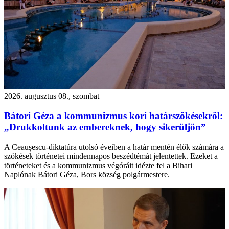
2026. augusztus 08., szombat
Bátori Géza a kommunizmus kori határszökésekről:
„Drukkoltunk az embereknek, hogy sikerüljön”
A Ceaușescu-diktatúra utolsó éveiben a határ mentén élők számára a
szökések történetei mindennapos beszédtémát jelentettek. Ezeket a
történeteket és a kommunizmus végóráit idézte fel a Bihari
Naplónak Bátori Géza, Bors község polgármestere.