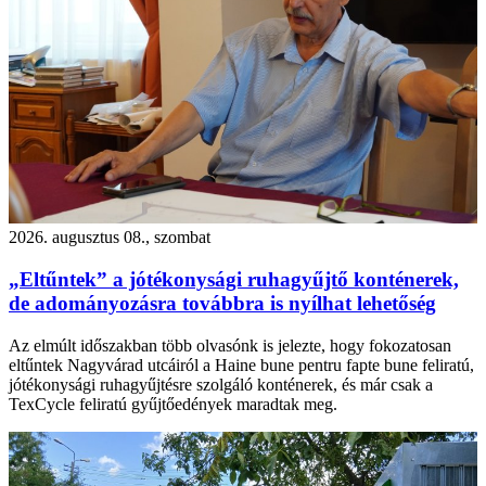
2026. augusztus 08., szombat
„Eltűntek” a jótékonysági ruhagyűjtő konténerek,
de adományozásra továbbra is nyílhat lehetőség
Az elmúlt időszakban több olvasónk is jelezte, hogy fokozatosan
eltűntek Nagyvárad utcáiról a Haine bune pentru fapte bune feliratú,
jótékonysági ruhagyűjtésre szolgáló konténerek, és már csak a
TexCycle feliratú gyűjtőedények maradtak meg.