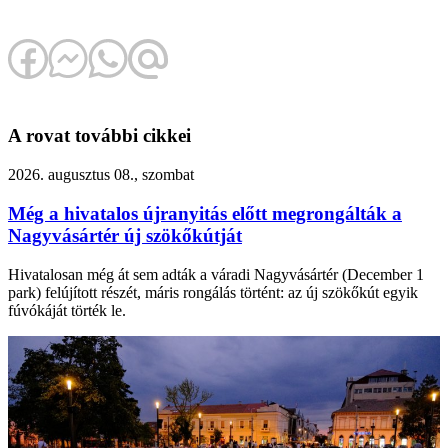
A rovat további cikkei
2026. augusztus 08., szombat
Még a hivatalos újranyitás előtt megrongálták a
Nagyvásártér új szökőkútját
Hivatalosan még át sem adták a váradi Nagyvásártér (December 1
park) felújított részét, máris rongálás történt: az új szökőkút egyik
fúvókáját törték le.