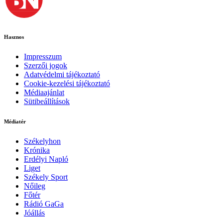
Hasznos
Impresszum
Szerzői jogok
Adatvédelmi tájékoztató
Cookie-kezelési tájékoztató
Médiaajánlat
Sütibeállítások
Médiatér
Székelyhon
Krónika
Erdélyi Napló
Liget
Székely Sport
Nőileg
Főtér
Rádió GaGa
Jóállás