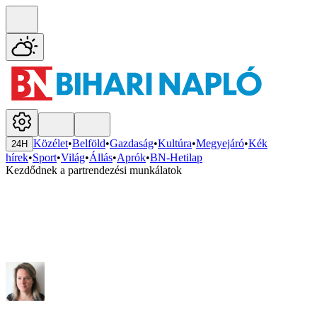
Közélet
•
Belföld
•
Gazdaság
•
Kultúra
•
Megyejáró
•
Kék
24H
hírek
•
Sport
•
Világ
•
Állás
•
Aprók
•
BN-Hetilap
Kezdődnek a partrendezési munkálatok