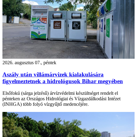
2026. augusztus 07., péntek
Aszály után villámárvizek kialakulására
figyelmeztetnek a hidrológusok Bihar megyében
Elsőfokú (sárga jelzésű) árvízvédelmi készültséget rendelt el
pénteken az Országos Hidrológiai és Vízgazdálkodási Intézet
(INHGA) több folyó vízgyűjtő medencéjére.