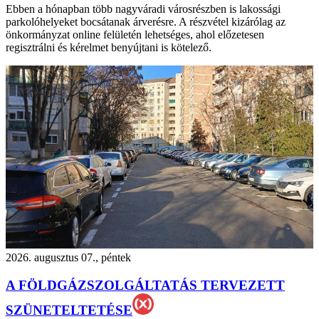
Ebben a hónapban több nagyváradi városrészben is lakossági
parkolóhelyeket bocsátanak árverésre. A részvétel kizárólag az
önkormányzat online felületén lehetséges, ahol előzetesen
regisztrálni és kérelmet benyújtani is kötelező.
2026. augusztus 07., péntek
A FÖLDGÁZSZOLGÁLTATÁS TERVEZETT
SZÜNETELTETÉSE