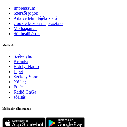
Impresszum
Szerzői jogok
Adatvédelmi tájékoztató
Cookie-kezelési tájékoztató
Médiaajánlat
Sütibeállítások
Médiatér
Székelyhon
Krónika
Erdélyi Napló
Liget
Székely Sport
Nőileg
Főtér
Rádió GaGa
Jóállás
Médiatér alkalmazás