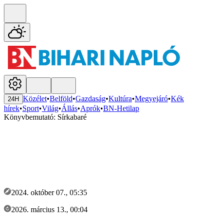
Közélet
•
Belföld
•
Gazdaság
•
Kultúra
•
Megyejáró
•
Kék
24H
hírek
•
Sport
•
Világ
•
Állás
•
Aprók
•
BN-Hetilap
Könyvbemutató: Sírkabaré
2024. október 07., 05:35
2026. március 13., 00:04