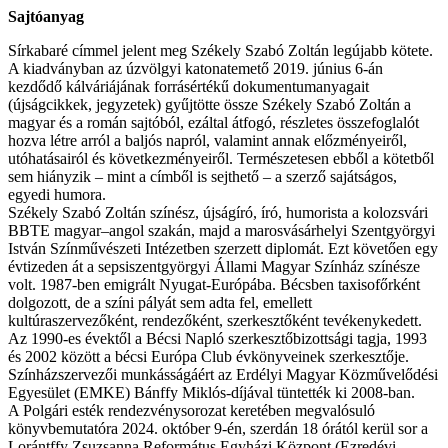
Sajtóanyag
Sírkabaré címmel jelent meg Székely Szabó Zoltán legújabb kötete.
A kiadványban az úzvölgyi katonatemető 2019. június 6-án
kezdődő kálváriájának forrásértékű dokumentumanyagait
(újságcikkek, jegyzetek) gyűjtötte össze Székely Szabó Zoltán a
magyar és a román sajtóból, ezáltal átfogó, részletes összefoglalót
hozva létre arról a baljós napról, valamint annak előzményeiről,
utóhatásairól és következményeiről. Természetesen ebből a kötetből
sem hiányzik – mint a címből is sejthető – a szerző sajátságos,
egyedi humora.
Székely Szabó Zoltán színész, újságíró, író, humorista a kolozsvári
BBTE magyar–angol szakán, majd a marosvásárhelyi Szentgyörgyi
István Színművészeti Intézetben szerzett diplomát. Ezt követően egy
évtizeden át a sepsiszentgyörgyi Állami Magyar Színház színésze
volt. 1987-ben emigrált Nyugat-Európába. Bécsben taxisofőrként
dolgozott, de a színi pályát sem adta fel, emellett
kultúraszervezőként, rendezőként, szerkesztőként tevékenykedett.
Az 1990-es évektől a Bécsi Napló szerkesztőbizottsági tagja, 1993
és 2002 között a bécsi Európa Club évkönyveinek szerkesztője.
Színházszervezői munkásságáért az Erdélyi Magyar Közművelődési
Egyesület (EMKE) Bánffy Miklós-díjával tüntették ki 2008-ban.
A Polgári esték rendezvénysorozat keretében megvalósuló
könyvbemutatóra 2024. október 9-én, szerdán 18 órától kerül sor a
Lorántffy Zsuzsanna Református Egyházi Központ (Ezredévi