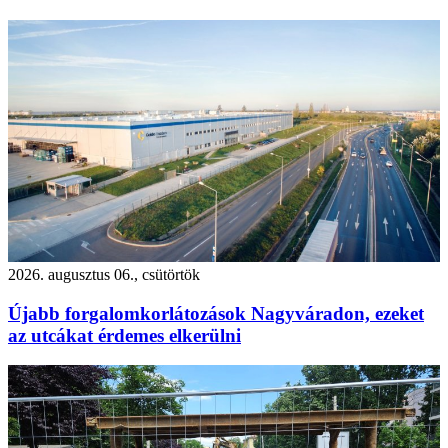
2026. augusztus 06., csütörtök
Újabb forgalomkorlátozások Nagyváradon, ezeket
az utcákat érdemes elkerülni