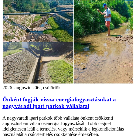
2026. augusztus 06., csütörtök
Önként fogják vissza energiafogyasztásukat a
nagyváradi ipari parkok vállalatai
A nagyváradi ipari parkok több vállalata önként csökkenti
augusztusban villamosenergia-fogyasztását. Több cégnél
ideiglenesen leáll a termelés, vagy mérséklik a légkondicionálás
használatát a csúcsterhelés csökkentése érdekében.