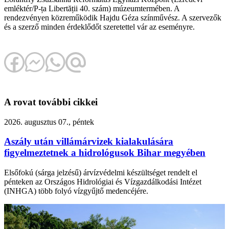
emléktér/P-ța Libertății 40. szám) múzeumtermében. A
rendezvényen közreműködik Hajdu Géza színművész. A szervezők
és a szerző minden érdeklődőt szeretettel vár az eseményre.
A rovat további cikkei
2026. augusztus 07., péntek
Aszály után villámárvizek kialakulására
figyelmeztetnek a hidrológusok Bihar megyében
Elsőfokú (sárga jelzésű) árvízvédelmi készültséget rendelt el
pénteken az Országos Hidrológiai és Vízgazdálkodási Intézet
(INHGA) több folyó vízgyűjtő medencéjére.