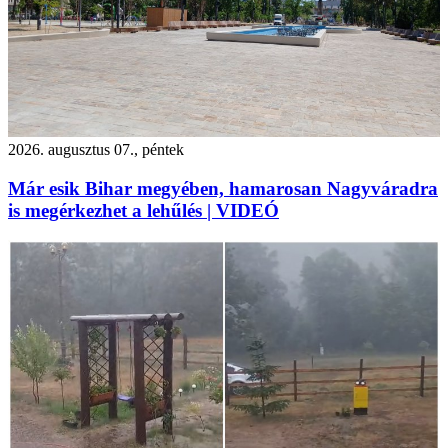
2026. augusztus 07., péntek
Már esik Bihar megyében, hamarosan Nagyváradra
is megérkezhet a lehűlés | VIDEÓ