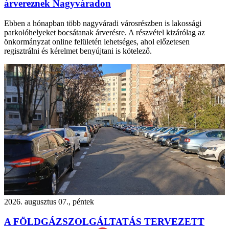
árvereznek Nagyváradon
Ebben a hónapban több nagyváradi városrészben is lakossági
parkolóhelyeket bocsátanak árverésre. A részvétel kizárólag az
önkormányzat online felületén lehetséges, ahol előzetesen
regisztrálni és kérelmet benyújtani is kötelező.
2026. augusztus 07., péntek
A FÖLDGÁZSZOLGÁLTATÁS TERVEZETT