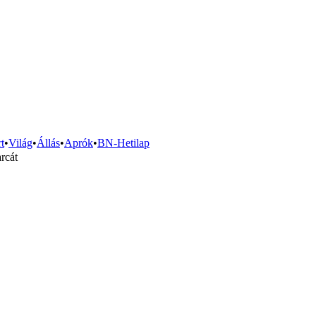
t
•
Világ
•
Állás
•
Aprók
•
BN-Hetilap
arcát