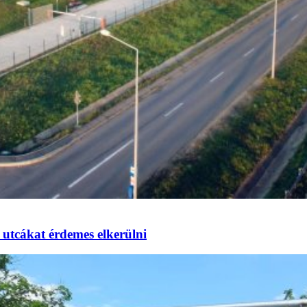
utcákat érdemes elkerülni