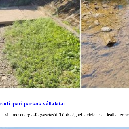
adi ipari parkok vállalatai
n villamosenergia-fogyasztását. Több cégnél ideiglenesen leáll a termel