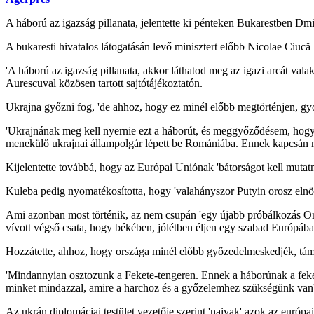
A háború az igazság pillanata, jelentette ki pénteken Bukarestben Dmit
A bukaresti hivatalos látogatásán levő minisztert előbb Nicolae Ciuc
'A háború az igazság pillanata, akkor láthatod meg az igazi arcát vala
Aurescuval közösen tartott sajtótájékoztatón.
Ukrajna győzni fog, 'de ahhoz, hogy ez minél előbb megtörténjen, gy
'Ukrajnának meg kell nyernie ezt a háborút, és meggyőződésem, hogy me
menekülő ukrajnai állampolgár lépett be Romániába. Ennek kapcsán me
Kijelentette továbbá, hogy az Európai Uniónak 'bátorságot kell mutat
Kuleba pedig nyomatékosította, hogy 'valahányszor Putyin orosz elnök m
Ami azonban most történik, az nem csupán 'egy újabb próbálkozás Oros
vívott végső csata, hogy békében, jólétben éljen egy szabad Európáb
Hozzátette, ahhoz, hogy országa minél előbb győzedelmeskedjék, támo
'Mindannyian osztozunk a Fekete-tengeren. Ennek a háborúnak a feket
minket mindazzal, amire a harchoz és a győzelemhez szükségünk van'
Az ukrán diplomáciai testület vezetője szerint 'naivak' azok az európ