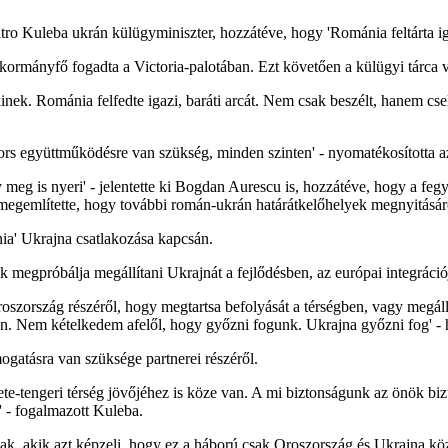
ro Kuleba ukrán külügyminiszter, hozzátéve, hogy 'Románia feltárta igaz
ă kormányfő fogadta a Victoria-palotában. Ezt követően a külügyi tárca
kinek. Románia felfedte igazi, baráti arcát. Nem csak beszélt, hanem cse
ors együttműködésre van szükség, minden szinten' - nyomatékosította a
g is nyeri' - jelentette ki Bogdan Aurescu is, hozzátéve, hogy a fegyv
gemlítette, hogy további román-ukrán határátkelőhelyek megnyitásáról 
nia' Ukrajna csatlakozása kapcsán.
egpróbálja megállítani Ukrajnát a fejlődésben, az európai integrációjáb
zország részéről, hogy megtartsa befolyását a térségben, vagy megállí
an. Nem kételkedem afelől, hogy győzni fogunk. Ukrajna győzni fog' - 
gatásra van szüksége partnerei részéről.
e-tengeri térség jövőjéhez is köze van. A mi biztonságunk az önök bi
 - fogalmazott Kuleba.
aiak, akik azt képzeli, hogy ez a háború csak Oroszország és Ukrajna k