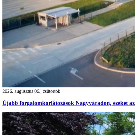
2026. augusztus 06., csütörtök
Újabb forgalomkorlátozások Nagyváradon, ezeket az 