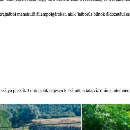
jnából menekülő állampolgárokat, akik 'háborús bűnök áldozatául es
álya pusztít. Több patak teljesen kiszáradt, a talajvíz drámai ütemben