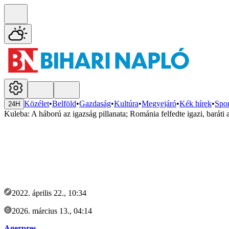
Közélet
•
Belföld
•
Gazdaság
•
Kultúra
•
Megyejáró
•
Kék hírek
•
Spor
24H
Kuleba: A háború az igazság pillanata; Románia felfedte igazi, baráti 
2022. április 22., 10:34
2026. március 13., 04:14
Agerpres