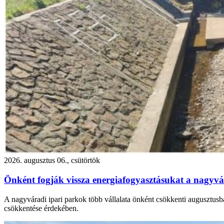
2026. augusztus 06., csütörtök
Önként fogják vissza energiafogyasztásukat a nagyvár
A nagyváradi ipari parkok több vállalata önként csökkenti augusztusba
csökkentése érdekében.