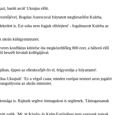
i, baráti arcát' Ukrajna előtt.
 vezetőjével, Bogdan Aurescuval folytatott megbeszélést Kuleba.
lekedett is. Ezt soha nem fogjuk elfelejteni' - fogalmazott Kuleba az
z ukrán külügyminiszter.
eres konfliktus kitörése óta megközelítőleg 800 ezer, a háború elől
beszélt hivatali kollégájával.
an, éppen az ellenkezőjét éri el, felgyorsítja a folyamatot'.
tsa Ukrajnát'. 'Ez a végső csata; minden európai nemzet azon jogáért
hangsúlyozta az ukrán miniszter.
ztonsága is. Rajtunk segítve önmagukon is segítenek. Támogassanak
özött zajlik. 'Mi, itt Közép- és Kelet-Európában nem vagyunk naivak,