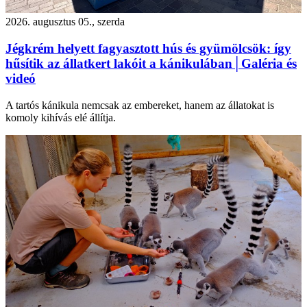
2026. augusztus 05., szerda
Jégkrém helyett fagyasztott hús és gyümölcsök: így
hűsítik az állatkert lakóit a kánikulában│Galéria és
videó
A tartós kánikula nemcsak az embereket, hanem az állatokat is
komoly kihívás elé állítja.