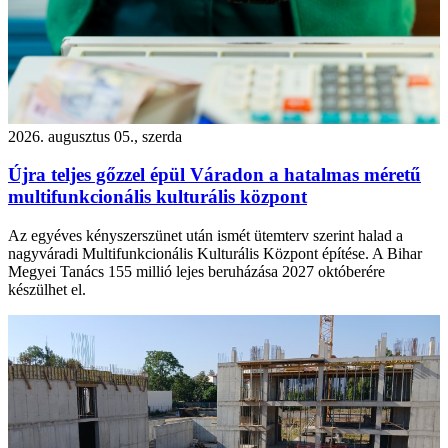
2026. augusztus 05., szerda
Újra teljes gőzzel épül Váradon a hatalmas méretű
multifunkcionális kulturális központ
Az egyéves kényszerszünet után ismét ütemterv szerint halad a
nagyváradi Multifunkcionális Kulturális Központ építése. A Bihar
Megyei Tanács 155 millió lejes beruházása 2027 októberére
készülhet el.