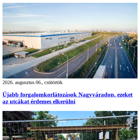
2026. augusztus 06., csütörtök
Újabb forgalomkorlátozások Nagyváradon, ezeket
az utcákat érdemes elkerülni