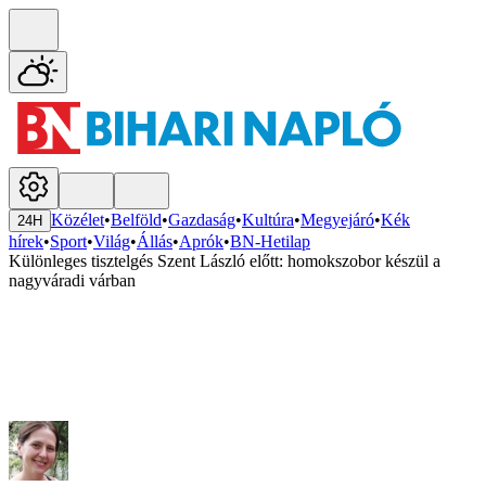
Közélet
•
Belföld
•
Gazdaság
•
Kultúra
•
Megyejáró
•
Kék
24H
hírek
•
Sport
•
Világ
•
Állás
•
Aprók
•
BN-Hetilap
Különleges tisztelgés Szent László előtt: homokszobor készül a
nagyváradi várban