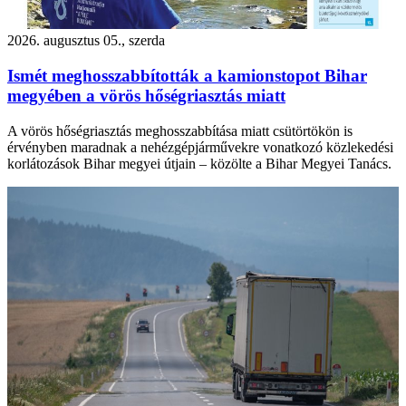
2026. augusztus 05., szerda
Ismét meghosszabbították a kamionstopot Bihar
megyében a vörös hőségriasztás miatt
A vörös hőségriasztás meghosszabbítása miatt csütörtökön is
érvényben maradnak a nehézgépjárművekre vonatkozó közlekedési
korlátozások Bihar megyei útjain – közölte a Bihar Megyei Tanács.