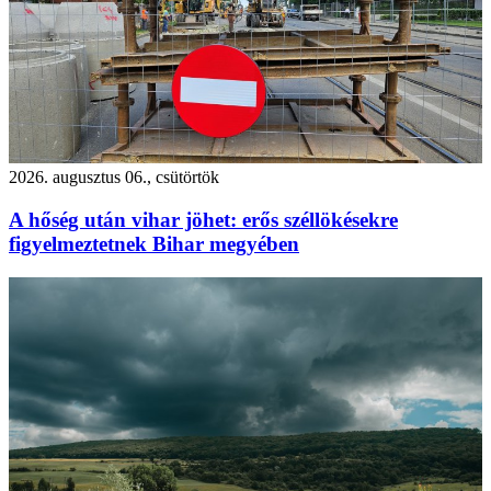
2026. augusztus 06., csütörtök
A hőség után vihar jöhet: erős széllökésekre
figyelmeztetnek Bihar megyében