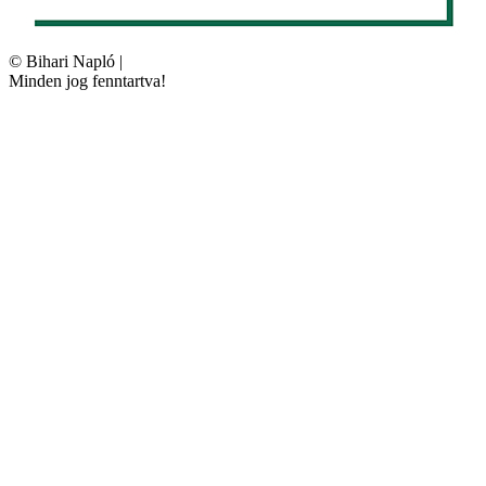
©
Bihari Napló
|
Minden jog fenntartva!