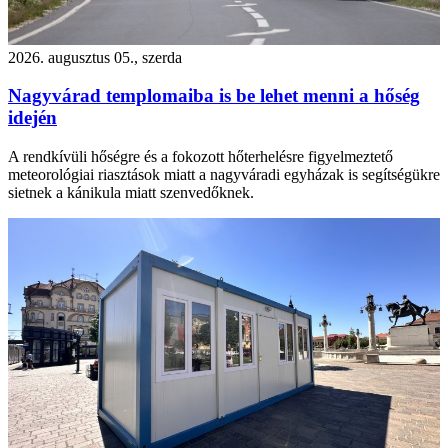
2026. augusztus 05., szerda
Nagyvárad templomaiba is be lehet menni a hőség
idején
A rendkívüli hőségre és a fokozott hőterhelésre figyelmeztető
meteorológiai riasztások miatt a nagyváradi egyházak is segítségükre
sietnek a kánikula miatt szenvedőknek.