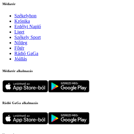
Médiatér
Székelyhon
Krónika
Erdélyi Napló
Liget
Székely Sport
Nőileg
Főtér
Rádió GaGa
Jóállás
Médiatér alkalmazás
Rádió GaGa alkalmazás