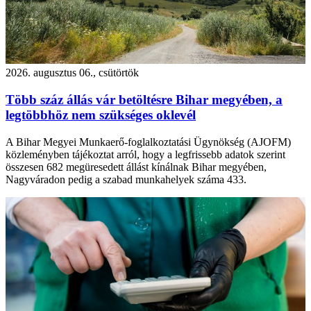
2026. augusztus 06., csütörtök
Több száz állás vár betöltésre Bihar megyében, a
legtöbbhöz nem szükséges oklevél
A Bihar Megyei Munkaerő-foglalkoztatási Ügynökség (AJOFM)
közleményben tájékoztat arról, hogy a legfrissebb adatok szerint
összesen 682 megüresedett állást kínálnak Bihar megyében,
Nagyváradon pedig a szabad munkahelyek száma 433.