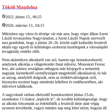
Tököli Magdolna
2022. június 15., 06:25
2026. március 13., 04:15
Miközben egy város és térsége vár már arra, hogy végre álljon Szent
László lovasszobra Nagyváradon, a Szent László Napok szervezői
arra gondoltak, hogy a június 20–26. között zajló kulturális fesztivál
idején egy egyedi és különleges szoborral tisztelegnek a városalapító
lovagkirály emléke előtt.
Nem akármilyen alkotásról van szó, hanem egy homokszoborról,
amelynek alkotója a világrekorder fiatal művész, Monostori Ferenc
lesz, aki számos országban otthagyta már kézjegyét a nemzetek
nagyjait, kiemelkedő személyiségeit megjelenítő alkotásaival, és bár
az anyag, amelyből dolgozik, nem az örökkévalóságnak szól,
bizonyára nyomot hagy mindenki lelkében és emlékezetében, aki
műveivel találkozik.
A nagyváradi várban elkészülő homokszobrot június 25-én,
szombaton 13 órakor „leplezik le”, de további különlegessége, hogy
az alkotás folyamatát az érdeklődők a fesztivál ideje alatt végig
nyomon követhetik, vagyis minden nap meg lehet nézni, hogyan áll