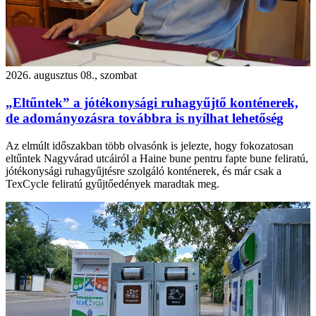
2026. augusztus 08., szombat
„Eltűntek” a jótékonysági ruhagyűjtő konténerek,
de adományozásra továbbra is nyílhat lehetőség
Az elmúlt időszakban több olvasónk is jelezte, hogy fokozatosan
eltűntek Nagyvárad utcáiról a Haine bune pentru fapte bune feliratú,
jótékonysági ruhagyűjtésre szolgáló konténerek, és már csak a
TexCycle feliratú gyűjtőedények maradtak meg.