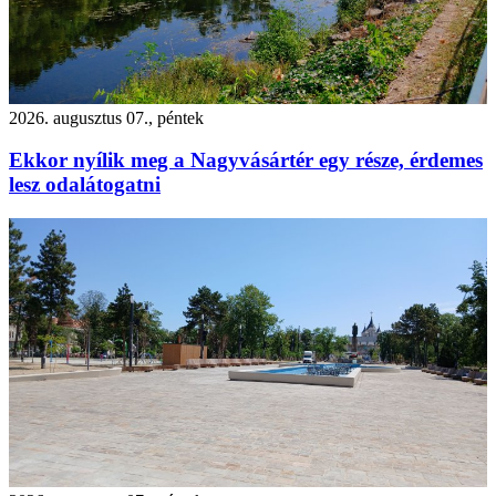
2026. augusztus 07., péntek
Ekkor nyílik meg a Nagyvásártér egy része, érdemes
lesz odalátogatni