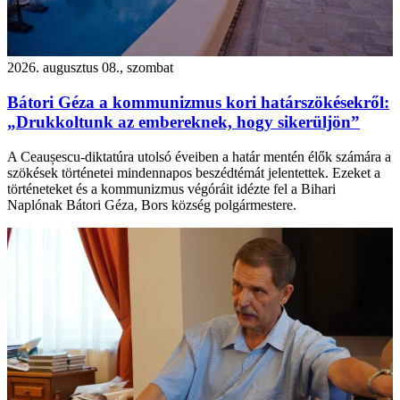
2026. augusztus 08., szombat
Bátori Géza a kommunizmus kori határszökésekről:
„Drukkoltunk az embereknek, hogy sikerüljön”
A Ceaușescu-diktatúra utolsó éveiben a határ mentén élők számára a
szökések történetei mindennapos beszédtémát jelentettek. Ezeket a
történeteket és a kommunizmus végóráit idézte fel a Bihari
Naplónak Bátori Géza, Bors község polgármestere.