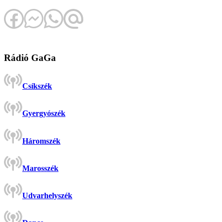
Rádió GaGa
Csíkszék
Gyergyószék
Háromszék
Marosszék
Udvarhelyszék