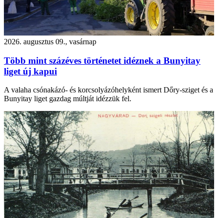
2026. augusztus 09., vasárnap
Több mint százéves történetet idéznek a Bunyitay
liget új kapui
A valaha csónakázó- és korcsolyázóhelyként ismert Dőry-sziget és a
Bunyitay liget gazdag múltját idézzük fel.