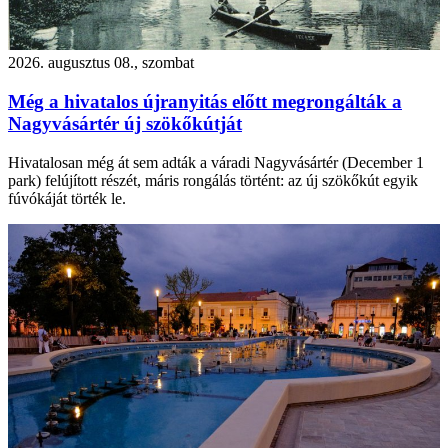
2026. augusztus 08., szombat
Még a hivatalos újranyitás előtt megrongálták a
Nagyvásártér új szökőkútját
Hivatalosan még át sem adták a váradi Nagyvásártér (December 1
park) felújított részét, máris rongálás történt: az új szökőkút egyik
fúvókáját törték le.