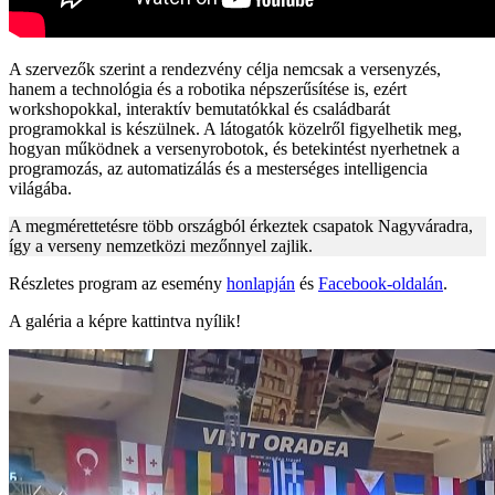
A szervezők szerint a rendezvény célja nemcsak a versenyzés,
hanem a technológia és a robotika népszerűsítése is, ezért
workshopokkal, interaktív bemutatókkal és családbarát
programokkal is készülnek. A látogatók közelről figyelhetik meg,
hogyan működnek a versenyrobotok, és betekintést nyerhetnek a
programozás, az automatizálás és a mesterséges intelligencia
világába.
A megmérettetésre több országból érkeztek csapatok Nagyváradra,
így a verseny nemzetközi mezőnnyel zajlik.
Részletes program az esemény
honlapján
és
Facebook-oldalán
.
A galéria a képre kattintva nyílik!