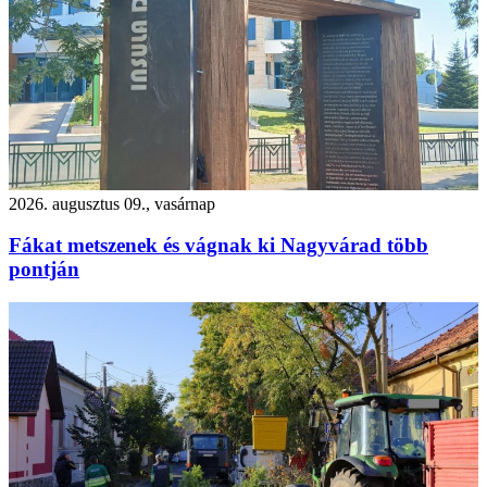
2026. augusztus 09., vasárnap
Fákat metszenek és vágnak ki Nagyvárad több
pontján