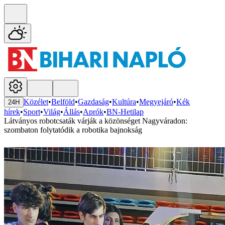
Közélet
•
Belföld
•
Gazdaság
•
Kultúra
•
Megyejáró
•
Kék
24H
hírek
•
Sport
•
Világ
•
Állás
•
Aprók
•
BN-Hetilap
Látványos robotcsaták várják a közönséget Nagyváradon:
szombaton folytatódik a robotika bajnokság