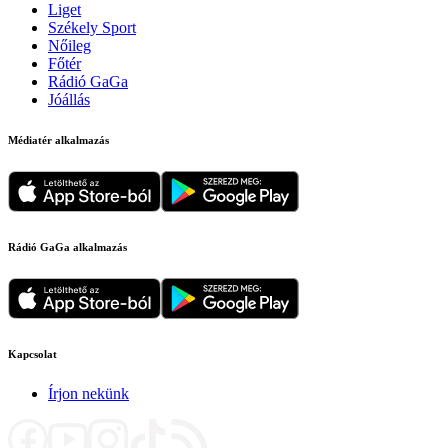
Liget
Székely Sport
Nőileg
Főtér
Rádió GaGa
Jóállás
Médiatér alkalmazás
Rádió GaGa alkalmazás
Kapcsolat
Írjon nekünk