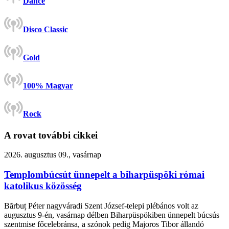
Dance
Disco Classic
Gold
100% Magyar
Rock
A rovat további cikkei
2026. augusztus 09., vasárnap
Templombúcsút ünnepelt a biharpüspöki római
katolikus közösség
Bărbuț Péter nagyváradi Szent József-telepi plébános volt az
augusztus 9-én, vasárnap délben Biharpüspökiben ünnepelt búcsús
szentmise főcelebránsa, a szónok pedig Majoros Tibor állandó