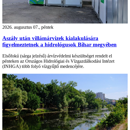
2026. augusztus 07., péntek
Aszály után villámárvizek kialakulására
figyelmeztetnek a hidrológusok Bihar megyében
Elsőfokú (sárga jelzésű) árvízvédelmi készültséget rendelt el
pénteken az Országos Hidrológiai és Vízgazdálkodási Intézet
(INHGA) több folyó vízgyűjtő medencéjére.