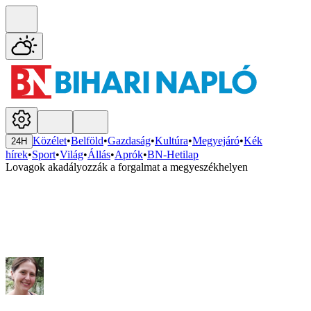
Közélet
•
Belföld
•
Gazdaság
•
Kultúra
•
Megyejáró
•
Kék
24H
hírek
•
Sport
•
Világ
•
Állás
•
Aprók
•
BN-Hetilap
Lovagok akadályozzák a forgalmat a megyeszékhelyen