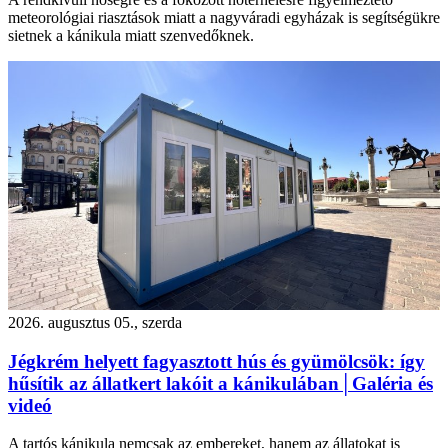
meteorológiai riasztások miatt a nagyváradi egyházak is segítségükre
sietnek a kánikula miatt szenvedőknek.
2026. augusztus 05., szerda
Jégkrém helyett fagyasztott hús és gyümölcsök: így
hűsítik az állatkert lakóit a kánikulában│Galéria és
videó
A tartós kánikula nemcsak az embereket, hanem az állatokat is