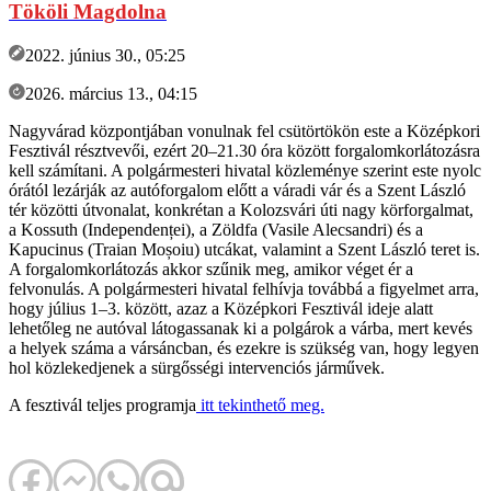
Tököli Magdolna
2022. június 30., 05:25
2026. március 13., 04:15
Nagyvárad központjában vonulnak fel csütörtökön este a Középkori
Fesztivál résztvevői, ezért 20–21.30 óra között forgalomkorlátozásra
kell számítani. A polgármesteri hivatal közleménye szerint este nyolc
órától lezárják az autóforgalom előtt a váradi vár és a Szent László
tér közötti útvonalat, konkrétan a Kolozsvári úti nagy körforgalmat,
a Kossuth (Independenței), a Zöldfa (Vasile Alecsandri) és a
Kapucinus (Traian Moșoiu) utcákat, valamint a Szent László teret is.
A forgalomkorlátozás akkor szűnik meg, amikor véget ér a
felvonulás. A polgármesteri hivatal felhívja továbbá a figyelmet arra,
hogy július 1–3. között, azaz a Középkori Fesztivál ideje alatt
lehetőleg ne autóval látogassanak ki a polgárok a várba, mert kevés
a helyek száma a vársáncban, és ezekre is szükség van, hogy legyen
hol közlekedjenek a sürgősségi intervenciós járművek.
A fesztivál teljes programja
itt tekinthető meg.