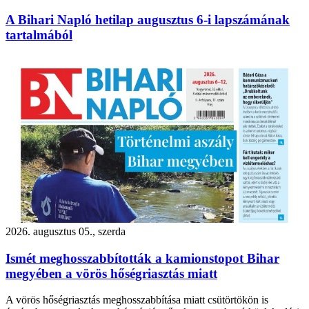
A Bihari Napló hetilap augusztus 6-i lapszámának
tartalmából
2026. augusztus 05., szerda
Ismét meghosszabbították a kamionstopot Bihar
megyében a vörös hőségriasztás miatt
A vörös hőségriasztás meghosszabbítása miatt csütörtökön is