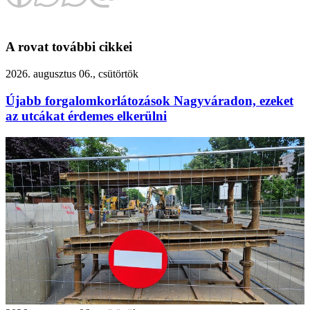
A rovat további cikkei
2026. augusztus 06., csütörtök
Újabb forgalomkorlátozások Nagyváradon, ezeket
az utcákat érdemes elkerülni