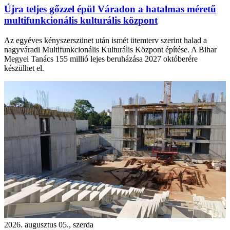
Újra teljes gőzzel épül Váradon a hatalmas méretű
multifunkcionális kulturális központ
Az egyéves kényszerszünet után ismét ütemterv szerint halad a
nagyváradi Multifunkcionális Kulturális Központ építése. A Bihar
Megyei Tanács 155 millió lejes beruházása 2027 októberére
készülhet el.
2026. augusztus 05., szerda