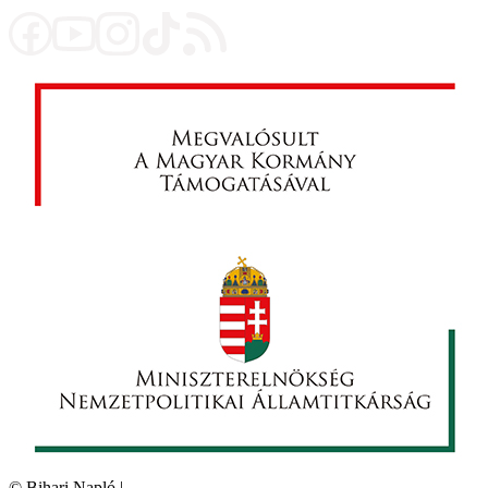
©
Bihari Napló
|