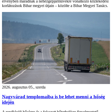
érvényben maradnak a nehézgépjárművekre vonatkozó közlekedési
korlátozások Bihar megyei útjain – közölte a Bihar Megyei Tanács.
2026. augusztus 05., szerda
Nagyvárad templomaiba is be lehet menni a hőség
idején
A rendkívüli hőségre és a fokozott hőterhelésre figyelmeztető