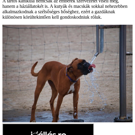
A tartós kánikula nemcsak az emberek szervezetét viseli meg,
hanem a háziállatokét is. A kutyák és macskák sokkal nehezebben
alkalmazkodnak a szélsőséges hőséghez, ezért a gazdáknak
különösen körültekintően kell gondoskodniuk róluk.