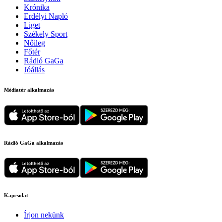
Krónika
Erdélyi Napló
Liget
Székely Sport
Nőileg
Főtér
Rádió GaGa
Jóállás
Médiatér alkalmazás
Rádió GaGa alkalmazás
Kapcsolat
Írjon nekünk