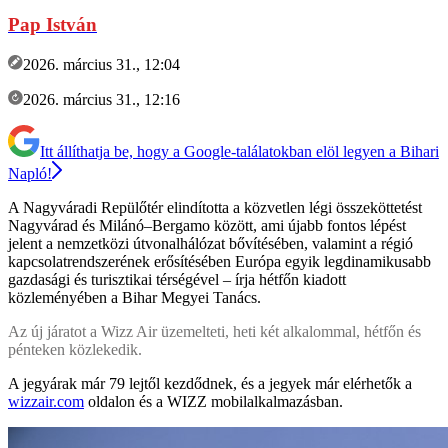
Pap István
2026. március 31., 12:04
2026. március 31., 12:16
Itt állíthatja be, hogy a Google-találatokban elöl legyen a Bihari
Napló!
A Nagyváradi Repülőtér elindította a közvetlen légi összeköttetést
Nagyvárad és Milánó–Bergamo között, ami újabb fontos lépést
jelent a nemzetközi útvonalhálózat bővítésében, valamint a régió
kapcsolatrendszerének erősítésében Európa egyik legdinamikusabb
gazdasági és turisztikai térségével – írja hétfőn kiadott
közleményében a Bihar Megyei Tanács.
Az új járatot a Wizz Air üzemelteti, heti két alkalommal, hétfőn és
pénteken közlekedik.
A jegyárak már 79 lejtől kezdődnek, és a jegyek már elérhetők a
wizzair.com
oldalon és a WIZZ mobilalkalmazásban.