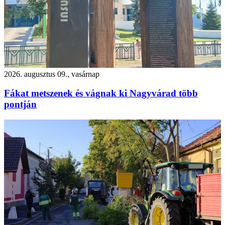
2026. augusztus 09., vasárnap
Fákat metszenek és vágnak ki Nagyvárad több
pontján