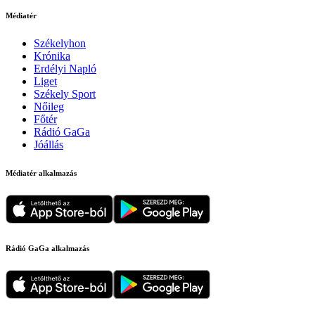
Médiatér
Székelyhon
Krónika
Erdélyi Napló
Liget
Székely Sport
Nőileg
Főtér
Rádió GaGa
Jóállás
Médiatér alkalmazás
Rádió GaGa alkalmazás