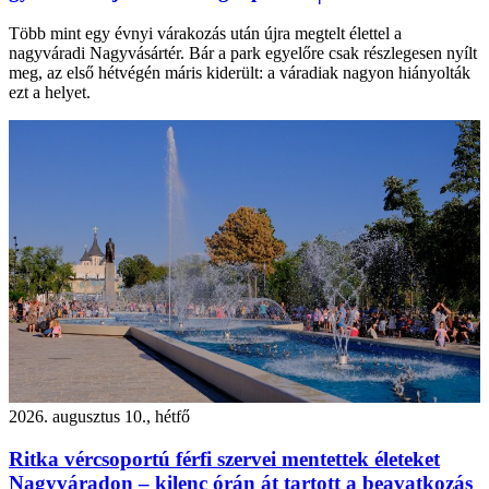
Több mint egy évnyi várakozás után újra megtelt élettel a
nagyváradi Nagyvásártér. Bár a park egyelőre csak részlegesen nyílt
meg, az első hétvégén máris kiderült: a váradiak nagyon hiányolták
ezt a helyet.
2026. augusztus 10., hétfő
Ritka vércsoportú férfi szervei mentettek életeket
Nagyváradon – kilenc órán át tartott a beavatkozás