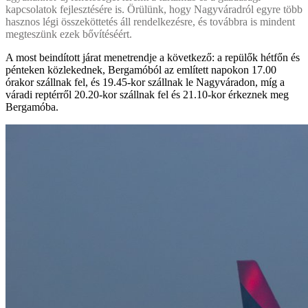
kapcsolatok fejlesztésére is. Örülünk, hogy Nagyváradról egyre több
hasznos légi összeköttetés áll rendelkezésre, és továbbra is mindent
megteszünk ezek bővítéséért.
A most beindított járat menetrendje a következő: a repülők hétfőn és
pénteken közlekednek, Bergamóból az említett napokon 17.00
órakor szállnak fel, és 19.45-kor szállnak le Nagyváradon, míg a
váradi reptérről 20.20-kor szállnak fel és 21.10-kor érkeznek meg
Bergamóba.