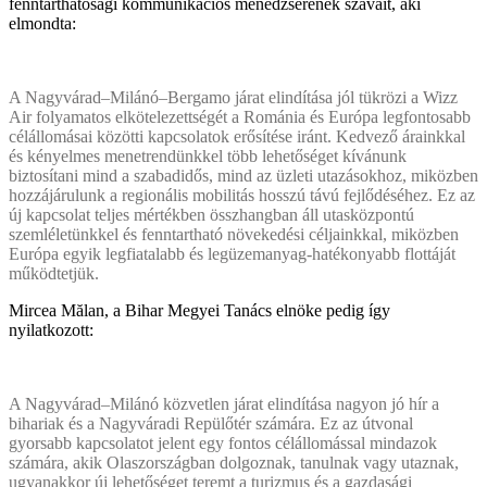
fenntarthatósági kommunikációs menedzserének szavait, aki
elmondta:
A Nagyvárad–Milánó–Bergamo járat elindítása jól tükrözi a Wizz
Air folyamatos elkötelezettségét a Románia és Európa legfontosabb
célállomásai közötti kapcsolatok erősítése iránt. Kedvező árainkkal
és kényelmes menetrendünkkel több lehetőséget kívánunk
biztosítani mind a szabadidős, mind az üzleti utazásokhoz, miközben
hozzájárulunk a regionális mobilitás hosszú távú fejlődéséhez. Ez az
új kapcsolat teljes mértékben összhangban áll utasközpontú
szemléletünkkel és fenntartható növekedési céljainkkal, miközben
Európa egyik legfiatalabb és legüzemanyag-hatékonyabb flottáját
működtetjük.
Mircea Mălan, a Bihar Megyei Tanács elnöke pedig így
nyilatkozott:
A Nagyvárad–Milánó közvetlen járat elindítása nagyon jó hír a
bihariak és a Nagyváradi Repülőtér számára. Ez az útvonal
gyorsabb kapcsolatot jelent egy fontos célállomással mindazok
számára, akik Olaszországban dolgoznak, tanulnak vagy utaznak,
ugyanakkor új lehetőséget teremt a turizmus és a gazdasági