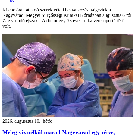
Kilenc órán át tartó szervkivételi beavatkozást végeztek a
Nagyváradi Megyei Sürgősségi Klinikai Kórházban augusztus 6-ról
7-re virradó éjszaka. A donor egy 53 éves, ritka vércsoportú férfi
volt.
2026. augusztus 10., hétfő
Meleg víz nélkül marad Nagyvárad egy része,