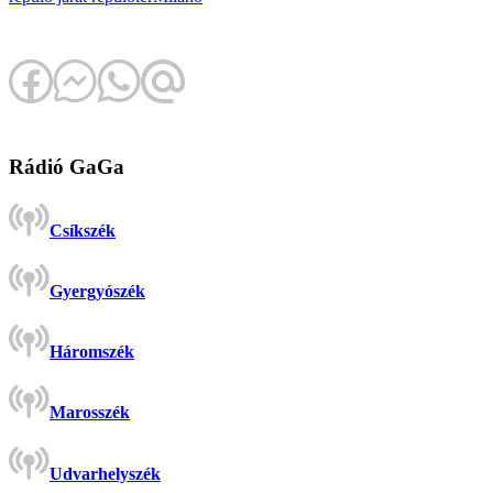
Rádió GaGa
Csíkszék
Gyergyószék
Háromszék
Marosszék
Udvarhelyszék