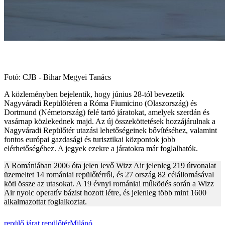
Fotó: CJB - Bihar Megyei Tanács
A közleményben bejelentik, hogy június 28-tól bevezetik
Nagyváradi Repülőtéren a Róma Fiumicino (Olaszország) és
Dortmund (Németország) felé tartó járatokat, amelyek szerdán és
vasárnap közlekednek majd. Az új összeköttetések hozzájárulnak a
Nagyváradi Repülőtér utazási lehetőségeinek bővítéséhez, valamint
fontos európai gazdasági és turisztikai központok jobb
elérhetőségéhez. A jegyek ezekre a járatokra már foglalhatók.
A Romániában 2006 óta jelen levő Wizz Air jelenleg 219 útvonalat
üzemeltet 14 romániai repülőtérről, és 27 ország 82 célállomásával
köti össze az utasokat. A 19 évnyi romániai működés során a Wizz
Air nyolc operatív bázist hozott létre, és jelenleg több mint 1600
alkalmazottat foglalkoztat.
repülő
járat
repülőtér
Milánó