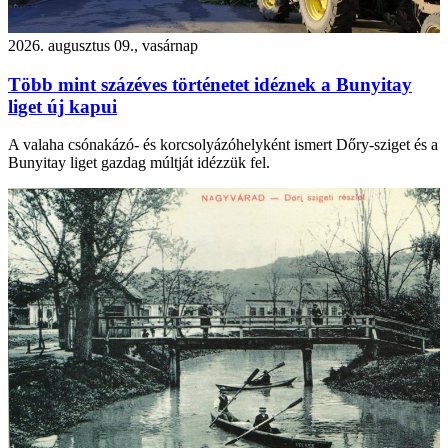
2026. augusztus 09., vasárnap
Több mint százéves történetet idéznek a Bunyitay
liget új kapui
A valaha csónakázó- és korcsolyázóhelyként ismert Dőry-sziget és a
Bunyitay liget gazdag múltját idézzük fel.