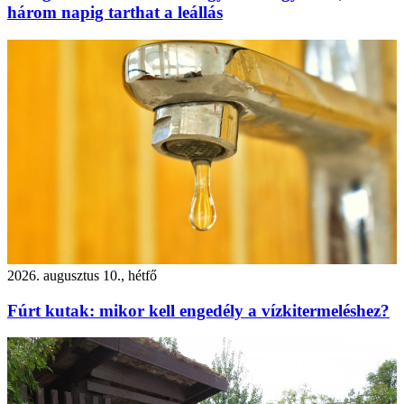
három napig tarthat a leállás
2026. augusztus 10., hétfő
Fúrt kutak: mikor kell engedély a vízkitermeléshez?