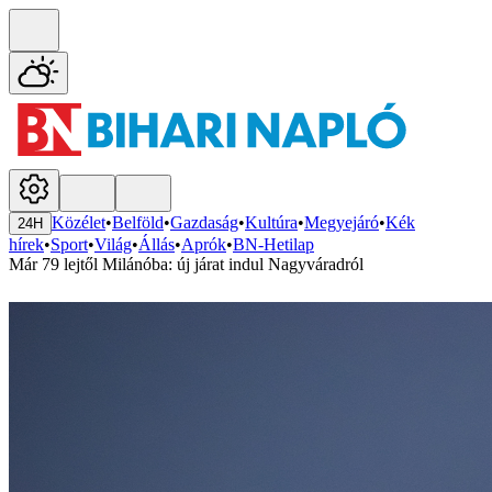
Közélet
•
Belföld
•
Gazdaság
•
Kultúra
•
Megyejáró
•
Kék
24H
hírek
•
Sport
•
Világ
•
Állás
•
Aprók
•
BN-Hetilap
Már 79 lejtől Milánóba: új járat indul Nagyváradról