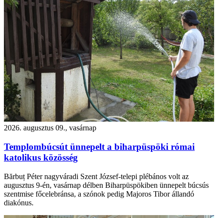
2026. augusztus 09., vasárnap
Templombúcsút ünnepelt a biharpüspöki római
katolikus közösség
Bărbuț Péter nagyváradi Szent József-telepi plébános volt az
augusztus 9-én, vasárnap délben Biharpüspökiben ünnepelt búcsús
szentmise főcelebránsa, a szónok pedig Majoros Tibor állandó
diakónus.