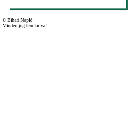
©
Bihari Napló
|
Minden jog fenntartva!