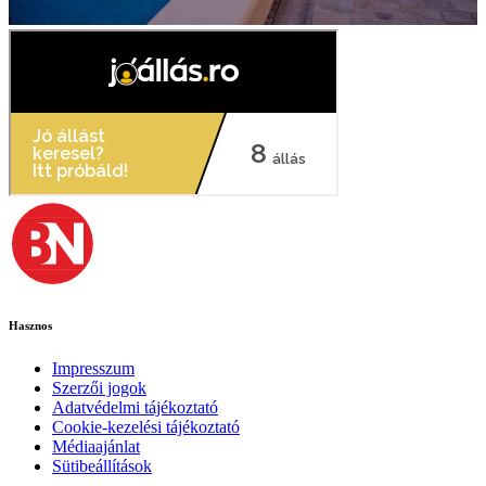
Hasznos
Impresszum
Szerzői jogok
Adatvédelmi tájékoztató
Cookie-kezelési tájékoztató
Médiaajánlat
Sütibeállítások