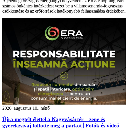
A jelenlegi országos energiaügyi helyzetben az ERA Shopping Park
számos önkéntes intézkedést vezet be a villamosenergia-fogyasztás
csökkentése és az erőforrások hatékonyabb felhasználása érdekében.
2026. augusztus 10., hétfő
Újra megtelt élettel a Nagyvásártér – zene és
gyerekzsivaj töltötte meg a parkot│Fotók és videó