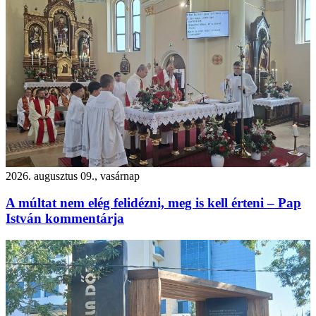
2026. augusztus 09., vasárnap
A múltat nem elég felidézni, meg is kell érteni – Pap
István kommentárja