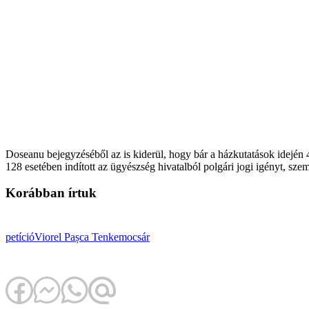
Doseanu bejegyzéséből az is kiderül, hogy bár a házkutatások idején 4
128 esetében indított az ügyészség hivatalból polgári jogi igényt, sze
Korábban írtuk
petíció
Viorel Pașca
Tenkemocsár