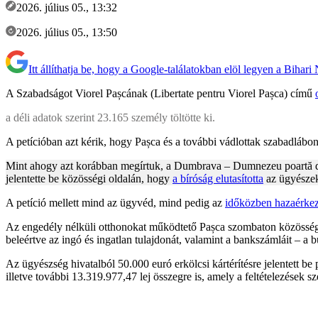
2026. július 05., 13:32
2026. július 05., 13:50
Itt állíthatja be, hogy a Google-találatokban elöl legyen a Bihari
A Szabadságot Viorel Pașcának (Libertate pentru Viorel Pașca) című
a déli adatok szerint 23.165 személy töltötte ki.
A petícióban azt kérik, hogy Pașca és a további vádlottak szabadlábo
Mint ahogy azt korábban megírtuk, a Dumbrava – Dumnezeu poartă de gri
jelentette be közösségi oldalán, hogy
a bíróság elutasította
az ügyészek 
A petíció mellett mind az ügyvéd, mind pedig az
időközben hazaérkez
Az engedély nélküli otthonokat működtető Pașca szombaton közösségi 
beleértve az ingó és ingatlan tulajdonát, valamint a bankszámláit – a b
Az ügyészség hivatalból 50.000 euró erkölcsi kártérítésre jelentett be
illetve további 13.319.977,47 lej összegre is, amely a feltételezések