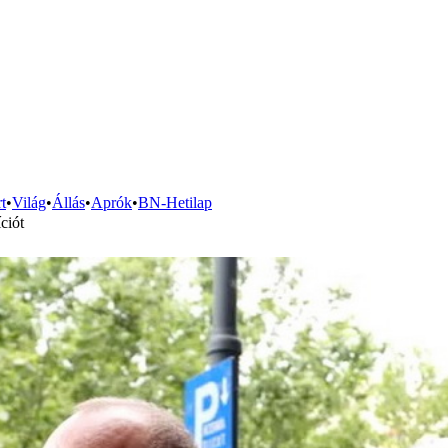
t
•
Világ
•
Állás
•
Aprók
•
BN-Hetilap
ciót