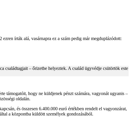
 12 ezren írták alá, vasárnapra ez a szám pedig már megduplázódott:
 családtagjait – őrizetbe helyeztek. A család ügyvédje csütörtök este
rte támogatóit, hogy ne küldjenek pénzt számára, vagyonát ugyanis –
özösségi oldalán.
y kapcsán, és összesen 6.400.000 euró értékben rendelt el vagyonzárat,
k által a központba küldött személyek gondozásából.