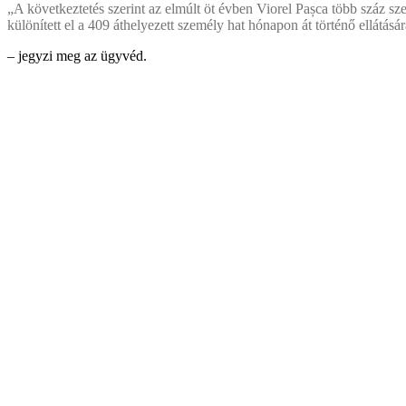
„A következtetés szerint az elmúlt öt évben Viorel Pașca több száz sze
különített el a 409 áthelyezett személy hat hónapon át történő ellátásá
– jegyzi meg az ügyvéd.