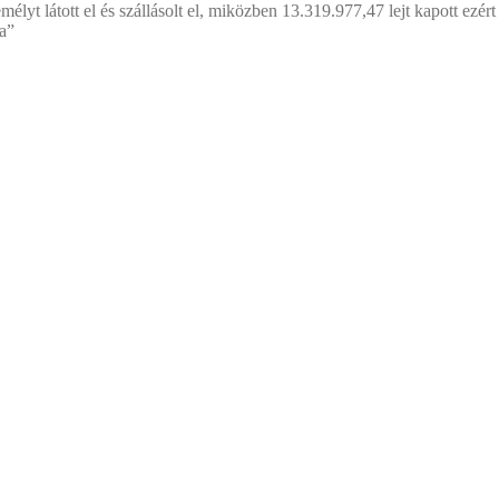
mélyt látott el és szállásolt el, miközben 13.319.977,47 lejt kapott ezér
ra”