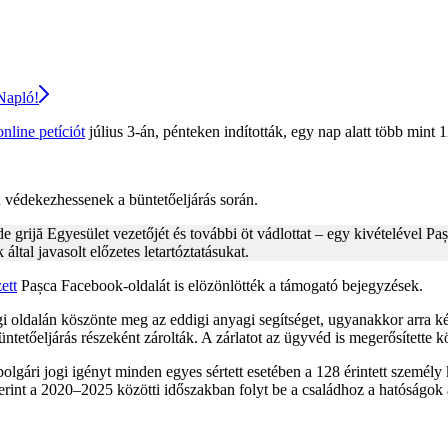
 Napló!
online petíciót
július 3-án, pénteken indították, egy nap alatt több mint
n védekezhessenek a büntetőeljárás során.
jă Egyesület vezetőjét és további öt vádlottat – egy kivételével Pașca
által javasolt előzetes letartóztatásukat.
ett
Pașca Facebook-oldalát is elözönlötték a támogató bejegyzések.
oldalán köszönte meg az eddigi anyagi segítséget, ugyanakkor arra ké
üntetőeljárás részeként zárolták. A zárlatot az ügyvéd is megerősítette k
 polgári jogi igényt minden egyes sértett esetében a 128 érintett személ
 szerint a 2020–2025 közötti időszakban folyt be a családhoz a hatóságo