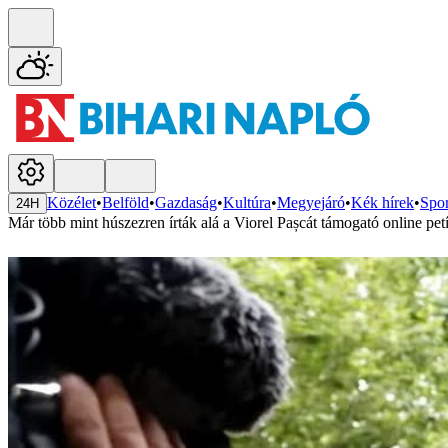
Közélet
•
Belföld
•
Gazdaság
•
Kultúra
•
Megyejáró
•
Kék hírek
•
Spor
24H
Már több mint húszezren írták alá a Viorel Pașcát támogató online petí