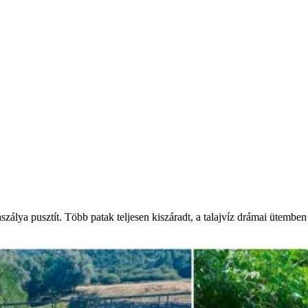
álya pusztít. Több patak teljesen kiszáradt, a talajvíz drámai ütemben