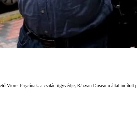
 Viorel Pașcának: a család ügyvédje, Răzvan Doseanu által indított petí