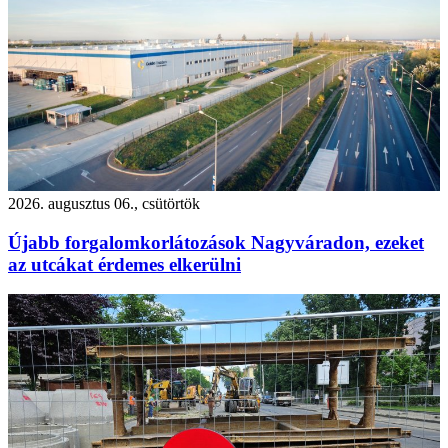
2026. augusztus 06., csütörtök
Újabb forgalomkorlátozások Nagyváradon, ezeket
az utcákat érdemes elkerülni