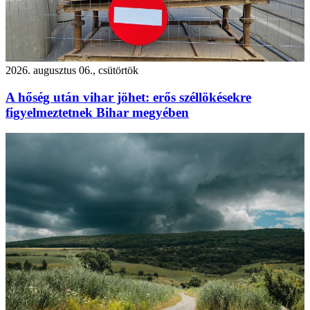
2026. augusztus 06., csütörtök
A hőség után vihar jöhet: erős széllökésekre
figyelmeztetnek Bihar megyében