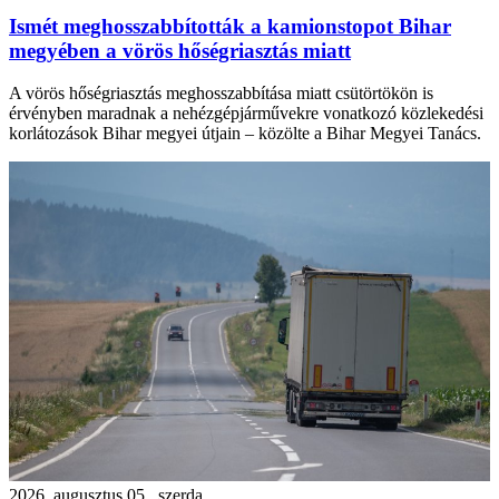
Ismét meghosszabbították a kamionstopot Bihar
megyében a vörös hőségriasztás miatt
A vörös hőségriasztás meghosszabbítása miatt csütörtökön is
érvényben maradnak a nehézgépjárművekre vonatkozó közlekedési
korlátozások Bihar megyei útjain – közölte a Bihar Megyei Tanács.
2026. augusztus 05., szerda