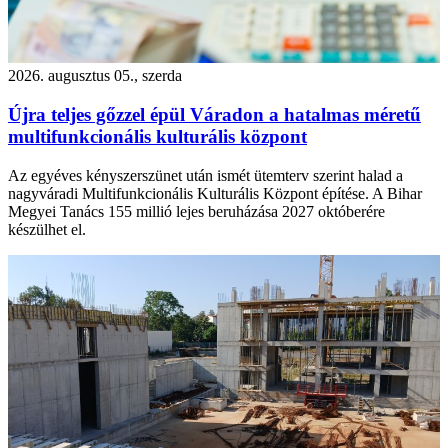
2026. augusztus 05., szerda
Újra teljes gőzzel épül Váradon a hatalmas méretű
multifunkcionális kulturális központ
Az egyéves kényszerszünet után ismét ütemterv szerint halad a
nagyváradi Multifunkcionális Kulturális Központ építése. A Bihar
Megyei Tanács 155 millió lejes beruházása 2027 októberére
készülhet el.