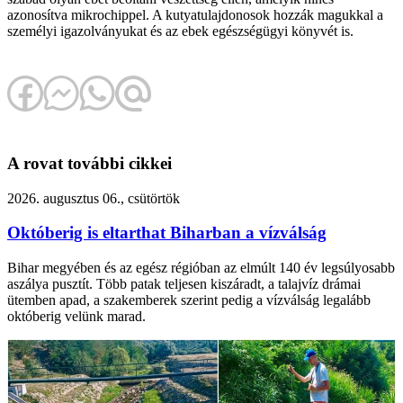
azonosítva mikrochippel. A kutyatulajdonosok hozzák magukkal a
személyi igazolványukat és az ebek egészségügyi könyvét is.
A rovat további cikkei
2026. augusztus 06., csütörtök
Októberig is eltarthat Biharban a vízválság
Bihar megyében és az egész régióban az elmúlt 140 év legsúlyosabb
aszálya pusztít. Több patak teljesen kiszáradt, a talajvíz drámai
ütemben apad, a szakemberek szerint pedig a vízválság legalább
októberig velünk marad.