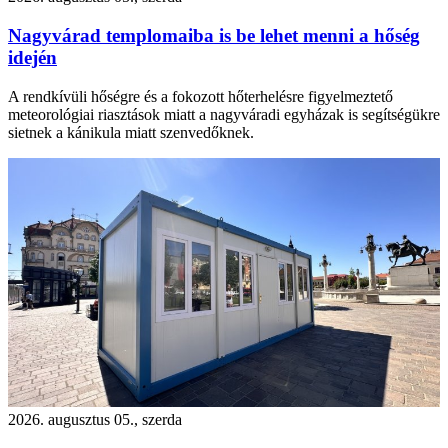
Nagyvárad templomaiba is be lehet menni a hőség
idején
A rendkívüli hőségre és a fokozott hőterhelésre figyelmeztető
meteorológiai riasztások miatt a nagyváradi egyházak is segítségükre
sietnek a kánikula miatt szenvedőknek.
2026. augusztus 05., szerda