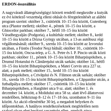
ERDON-összeállítás
A nagyváradi állategészségügyi körzeti rendelő megkezdte a kutyák
ez évi kötelező veszettség elleni oltását és féregtelenítését az alábbi
program szerint: október 3., csütörtök 10–15 óra között, Gutenberg
utca (Plastor mellett); október 4., péntek 10–15 óra között, a
Ghioceilor parkban; október 7., hétfő 10–15 óra között
Váradhegyalján (Podgoria), a kultúrház mellett; október 8., kedd
10–15 óra között a Dózsa György utcában, a 13-as autóbusz régi
végállomásánál; október 9., szerda 10–15 óra között az Izvorului
utcában, a Füstös (Teodor Neş) hídnál; október 10., csütörtök 10–
15 óra között, Oncsa-telep, a G. A. Petre és I. P. Pincio utcák közti
parkban; október 11., péntek 10–15 óra között Biharpüspökiben, a
Drumul Hotarului és Cântăreţului utcák sarkán; október 14., hétfő
10–15 óra között Biharpüspökiben, a Matei Corvin utca 227 sz.
alatt, a park mellett; október 15., kedd 10–15 óra között
Biharpüspökiben, a Crivăţului és N. Filimon utcák sarkán; október
16., szerda 10–15 óra között Biharpüspökiben, a Căpşunilor utcán, a
futballpálya mellett; október 17., csütörtök 10–15 óra között
Biharpüspökiben, a Harghitei utca 9 sz. alatt; október 1. és
december 14. között, a Molidului utca 58 sz. alatt lévő állatorvosi
rendelőben, hétköznap 8–12 és 17–18 óra, szombaton 9–11 óra
között. Az akció ellenértéke 30 lej, a megadott helyeken és
időpontokban. A hatályos rendelkezéseknek megfelelően nem
szabad olyan ebet beoltani veszettség ellen, amelyik nincs