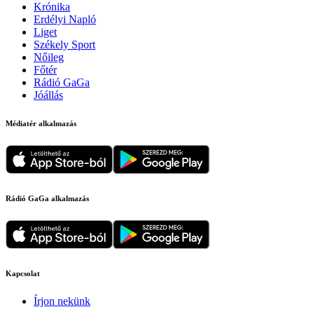
Krónika
Erdélyi Napló
Liget
Székely Sport
Nőileg
Főtér
Rádió GaGa
Jóállás
Médiatér alkalmazás
Rádió GaGa alkalmazás
Kapcsolat
Írjon nekünk