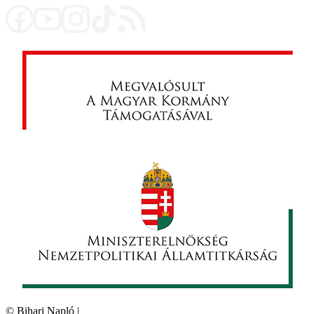
©
Bihari Napló
|