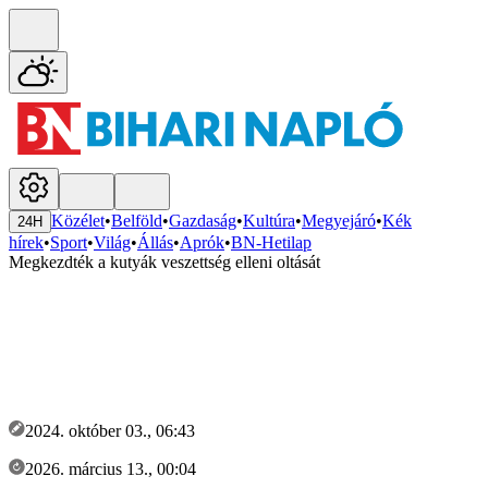
Közélet
•
Belföld
•
Gazdaság
•
Kultúra
•
Megyejáró
•
Kék
24H
hírek
•
Sport
•
Világ
•
Állás
•
Aprók
•
BN-Hetilap
Megkezdték a kutyák veszettség elleni oltását
2024. október 03., 06:43
2026. március 13., 00:04