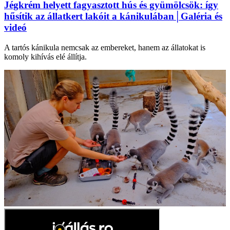
Jégkrém helyett fagyasztott hús és gyümölcsök: így
hűsítik az állatkert lakóit a kánikulában│Galéria és
videó
A tartós kánikula nemcsak az embereket, hanem az állatokat is
komoly kihívás elé állítja.