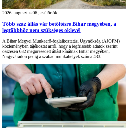
2026. augusztus 06., csütörtök
Több száz állás vár betöltésre Bihar megyében, a
legtöbbhöz nem szükséges oklevél
A Bihar Megyei Munkaerő-foglalkoztatási Ügynökség (AJOFM)
közleményben tájékoztat arról, hogy a legfrissebb adatok szerint
összesen 682 megüresedett állást kínálnak Bihar megyében,
Nagyváradon pedig a szabad munkahelyek száma 433.