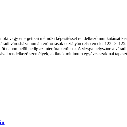
öki vagy energetikai mérnöki képesítéssel rendelkező munkatársat kere
radi városháza humán erőforrások osztályán (első emelet 122. és 125. sz
a után öt napon belül pedig az interjúra kerül sor. A vizsga helyszíne a v
mával rendelkező személyek, akiknek minimum egyéves szakmai tapaszt
.
án