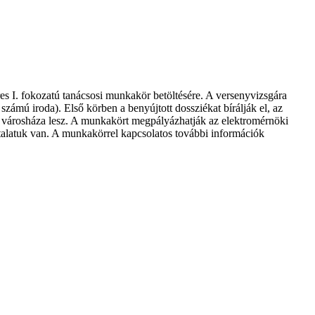
s I. fokozatú tanácsosi munkakör betöltésére. A versenyvizsgára
ámú iroda). Első körben a benyújtott dossziékat bírálják el, az
áradi városháza lesz. A munkakört megpályázhatják az elektromérnöki
alatuk van. A munkakörrel kapcsolatos további információk