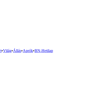
t
•
Világ
•
Állás
•
Aprók
•
BN-Hetilap