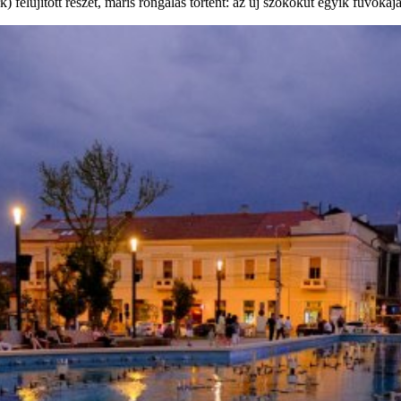
elújított részét, máris rongálás történt: az új szökőkút egyik fúvókáját