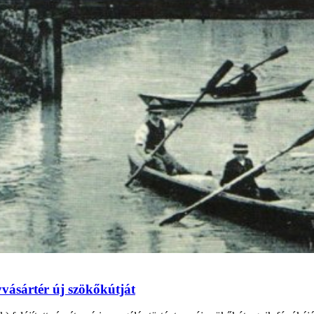
vásártér új szökőkútját