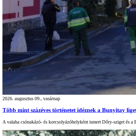
2026. augusztus 09., vasárnap
Több mint százéves történetet idéznek a Bunyitay lige
A valaha csónakázó- és korcsolyázóhelyként ismert Dőry-sziget és a B