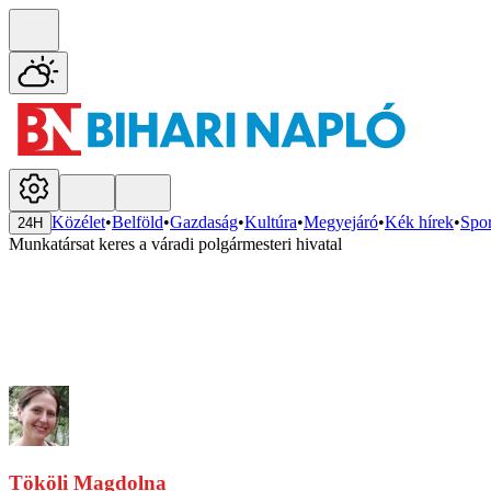
Közélet
•
Belföld
•
Gazdaság
•
Kultúra
•
Megyejáró
•
Kék hírek
•
Spor
24H
Munkatársat keres a váradi polgármesteri hivatal
Tököli Magdolna