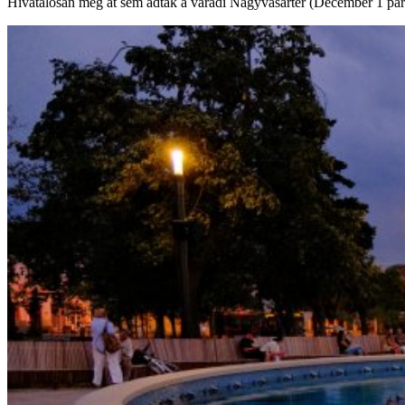
Hivatalosan még át sem adták a váradi Nagyvásártér (December 1 park) f