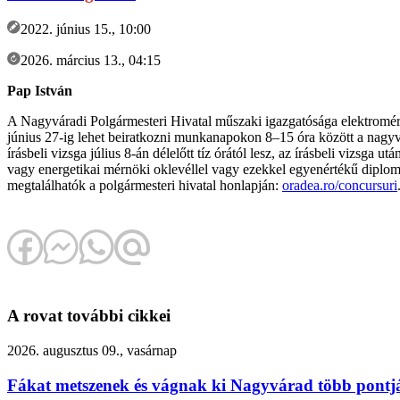
2022. június 15., 10:00
2026. március 13., 04:15
Pap István
A Nagyváradi Polgármesteri Hivatal műszaki igazgatósága elektromérn
június 27-ig lehet beiratkozni munkanapokon 8–15 óra között a nagyvá
írásbeli vizsga július 8-án délelőtt tíz órától lesz, az írásbeli vizsg
vagy energetikai mérnöki oklevéllel vagy ezekkel egyenértékű diplo
megtalálhatók a polgármesteri hivatal honlapján:
oradea.ro/concursuri
A rovat további cikkei
2026. augusztus 09., vasárnap
Fákat metszenek és vágnak ki Nagyvárad több pontj