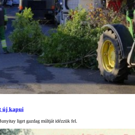
t új kapui
unyitay liget gazdag múltját idézzük fel.