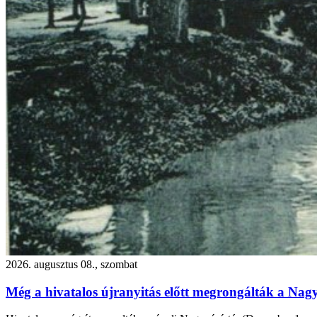
2026. augusztus 08., szombat
Még a hivatalos újranyitás előtt megrongálták a Nagy