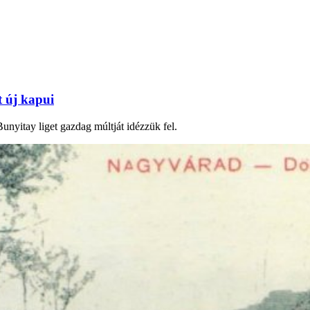
t új kapui
unyitay liget gazdag múltját idézzük fel.