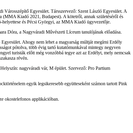
i Városszépítő Egyesület. Társszervező: Szent László Egyesület. A
ja (MMA Kiadó 2021, Budapest). A kötetről, annak születéséről és
ó-helyettese és Pécsi Györgyi, az MMA Kiadó ügyvezetője.
amara Dóra, a Nagyváradi Művészeti Líceum tanulójának előadása.
ó Egyesület.
Ahogy nem lehet a magyarság múltját megírni Erdély
yosságot pótolva, több évig tartó kutatómunkával mintegy negyven
lengyel turisták előtt még vonzóbbá tegye azt az Erdélyt, mely nemcsak
szakasza révén.
.
Helyszín: nagyváradi vár, M épület.
Szervező: Pro Partium
ocktörténelem egyik legsikeresebb együtteseként számon tartott Pink
ize okostelefonos applikációban.