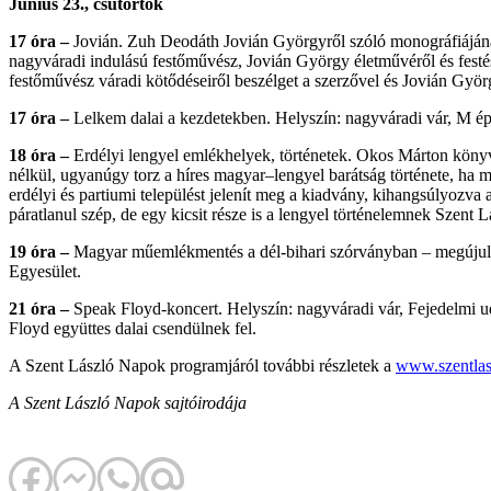
Június 23., csütörtök
17 óra –
Jovián. Zuh Deodáth Jovián Györgyről szóló monográfiájának
nagyváradi indulású festőművész, Jovián György életművéről és fest
festőművész váradi kötődéseiről beszélget a szerzővel és Jovián G
17 óra –
Lelkem dalai a kezdetekben.
Helyszín: nagyváradi vár, M é
18 óra –
Erdélyi lengyel emlékhelyek, történetek. Okos Márton kön
nélkül, ugyanúgy torz a híres magyar–lengyel barátság története, ha m
erdélyi és partiumi települést jelenít meg a kiadvány, kihangsúlyozva
páratlanul szép, de egy kicsit része is a lengyel történelemnek Szen
19 óra –
Magyar műemlékmentés a dél-bihari szórványban – megújul 
Egyesület.
21 óra –
Speak Floyd-koncert. Helyszín: nagyváradi vár, Fejedelmi ud
Floyd együttes dalai csendülnek fel.
A Szent László Napok programjáról további részletek a
www.szentlas
A Szent László Napok sajtóirodája