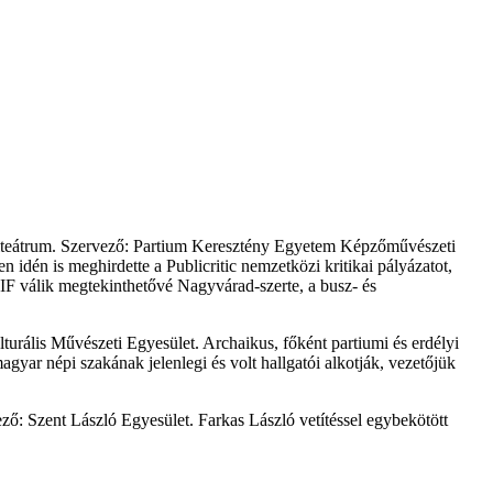
amfiteátrum. Szervező: Partium Keresztény Egyetem Képzőművészeti
dén is meghirdette a Publicritic nemzetközi kritikai pályázatot,
GIF válik megtekinthetővé Nagyvárad-szerte, a busz- és
lturális Művészeti Egyesület.
Archaikus, főként partiumi és erdélyi
ar népi szakának jelenlegi és volt hallgatói alkotják, vezetőjük
ző: Szent László Egyesület. Farkas László vetítéssel egybekötött