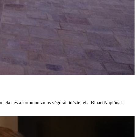
éneteket és a kommunizmus végóráit idézte fel a Bihari Naplónak