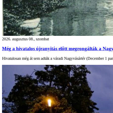
2026. augusztus 08., szombat
Még a hivatalos újranyitás előtt megrongálták a Nagy
Hivatalosan még át sem adták a váradi Nagyvásártér (December 1 park) f