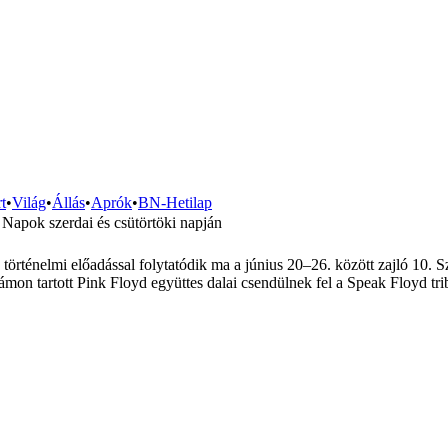
t
•
Világ
•
Állás
•
Aprók
•
BN-Hetilap
 Napok szerdai és csütörtöki napján
 történelmi előadással folytatódik ma a június 20–26. között zajló 10.
mon tartott Pink Floyd együttes dalai csendülnek fel a Speak Floyd tri