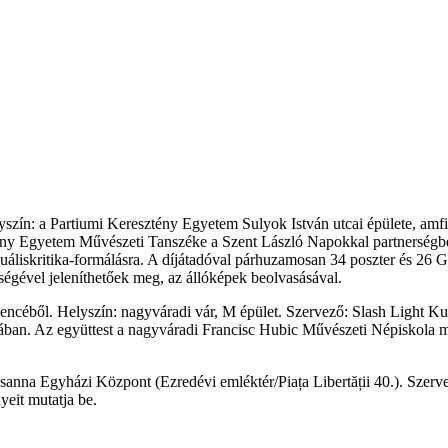
Helyszín: a Partiumi Keresztény Egyetem Sulyok István utcai épülete, 
ny Egyetem Művészeti Tanszéke a Szent László Napokkal partnerségben i
uáliskritika-formálásra. A díjátadóval párhuzamosan 34 poszter és 26 
ségével jeleníthetőek meg, az állóképek beolvasásával.
dencéből.
Helyszín: nagyváradi vár, M épület. Szervező: Slash Light Ku
n. Az együttest a nagyváradi Francisc Hubic Művészeti Népiskola magy
sanna Egyházi Központ (Ezredévi emléktér/Piața Libertății 40.).
Szerve
yeit mutatja be.