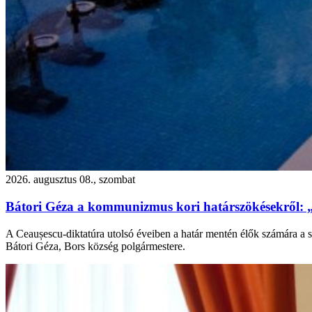
2026. augusztus 08., szombat
Bátori Géza a kommunizmus kori határszökésekről: 
A Ceaușescu-diktatúra utolsó éveiben a határ mentén élők számára a s
Bátori Géza, Bors község polgármestere.