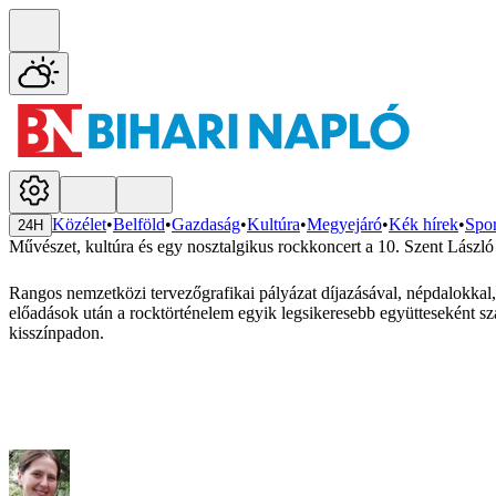
Közélet
•
Belföld
•
Gazdaság
•
Kultúra
•
Megyejáró
•
Kék hírek
•
Spor
24H
Művészet, kultúra és egy nosztalgikus rockkoncert a 10. Szent László
Rangos nemzetközi tervezőgrafikai pályázat díjazásával, népdalokkal,
előadások után a rocktörténelem egyik legsikeresebb együtteseként szá
kisszínpadon.