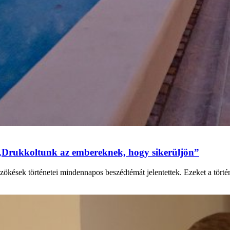
„Drukkoltunk az embereknek, hogy sikerüljön”
zökések történetei mindennapos beszédtémát jelentettek. Ezeket a tört