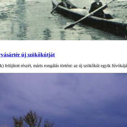
vásártér új szökőkútját
elújított részét, máris rongálás történt: az új szökőkút egyik fúvókáját