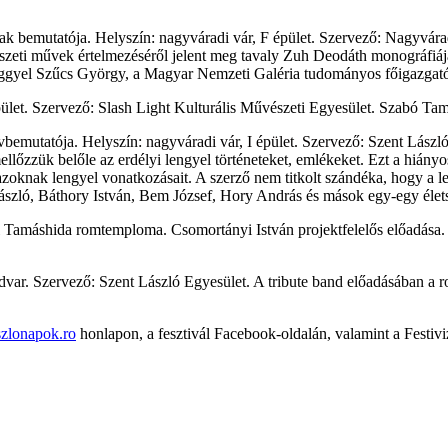
 bemutatója. Helyszín: nagyváradi vár, F épület. Szervező: Nagyvárad
észeti művek értelmezéséről jelent meg tavaly Zuh Deodáth monográfiá
yörggyel Szűcs György, a Magyar Nemzeti Galéria tudományos főigazgat
pület. Szervező: Slash Light Kulturális Művészeti Egyesület. Szabó T
yvbemutatója.
Helyszín:
nagyváradi vár, I épület. Szervező: Szent Lászl
ellőzzük belőle az erdélyi lengyel történeteket, emlékeket. Ezt a hián
 azoknak lengyel vonatkozásait. A szerző nem titkolt szándéka, hogy a 
t László, Báthory István, Bem József, Hory András és mások egy-egy élet
Tamáshida romtemploma. Csomortányi István projektfelelős előadása
var. Szervező: Szent László Egyesület. A tribute band előadásában a r
zlonapok.ro
honlapon, a fesztivál Facebook-oldalán, valamint a Festiv