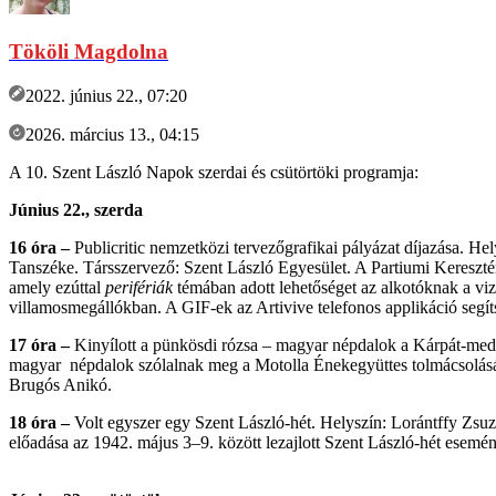
Tököli Magdolna
2022. június 22., 07:20
2026. március 13., 04:15
A 10. Szent László Napok szerdai és csütörtöki programja:
Június 22., szerda
16 óra –
Publicritic nemzetközi tervezőgrafikai pályázat díjazása. 
Tanszéke. Társszervező: Szent László Egyesület. A Partiumi Kereszté
amely ezúttal
perifériák
témában adott lehetőséget az alkotóknak a viz
villamosmegállókban. A GIF-ek az Artivive telefonos applikáció segít
17 óra –
Kinyílott a pünkösdi rózsa – magyar népdalok a Kárpát-me
magyar népdalok szólalnak meg a Motolla Énekegyüttes tolmácsolásába
Brugós Anikó.
18 óra –
Volt egyszer egy Szent László-hét. Helyszín:
Lorántffy Zsuz
előadása az 1942. május 3–9. között lezajlott Szent László-hét esemén