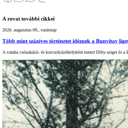
A rovat további cikkei
2026. augusztus 09., vasárnap
Több mint százéves történetet idéznek a Bunyitay lige
A valaha csónakázó- és korcsolyázóhelyként ismert Dőry-sziget és a B