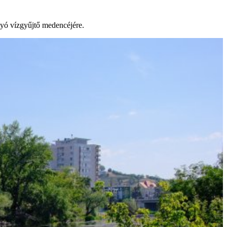
lyó vízgyűjtő medencéjére.