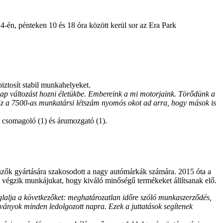
-én, pénteken 10 és 18 óra között kerül sor az Era Park
iztosít stabil munkahelyeket.
nap változást hozni életükbe. Embereink a mi motorjaink. Törődünk a
 Ez a 7500-as munkatársi létszám nyomós okot ad arra, hogy mások is
zi csomagoló (1) és árumozgató (1).
nzők gyártására szakosodott a nagy autómárkák számára. 2015 óta a
en végzik munkájukat, hogy kiváló minőségű termékeket állítsanak elő.
lalja a következőket: meghatározatlan időre szóló munkaszerződés,
alványok minden ledolgozott napra. Ezek a juttatások segítenek