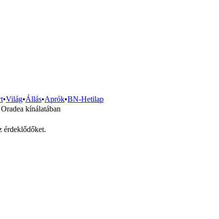
t
•
Világ
•
Állás
•
Aprók
•
BN-Hetilap
 Oradea kínálatában
z érdeklődőket.