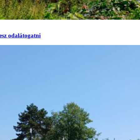
esz odalátogatni