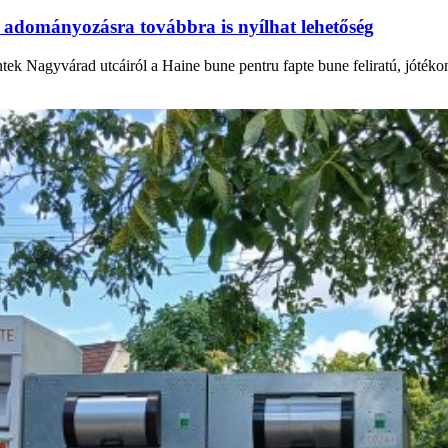
 adományozásra továbbra is nyílhat lehetőség
ntek Nagyvárad utcáiról a Haine bune pentru fapte bune feliratú, jóték