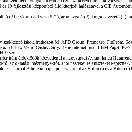
hét alapvető technológiában rendelkezik szakértelemmel: kovácsolás, 
s 10 fejlesztési központból álló kiterjedt hálózatával a CIE Automotiv
eállító (2 hely), műszakvezető (1), árumozgató (2), targoncavezető (2), 
y szakképző iskola iratkozott fel: APD Group, Premagro, FinProm, So
 Comau, STIHL, Metro Cash&Carry, Bene Internațional, EBM Papst, PG
H.Essers.
karrier iránt érdeklődők közvetlenül a nagyváradi Avram Iancu Határren
ról az oktatási intézményekről, ahol tiszteket és altiszteket képeznek.
ló és a Jurnal Bihorean napilapok, valamint az Erdon.ro és a Bihon.ro