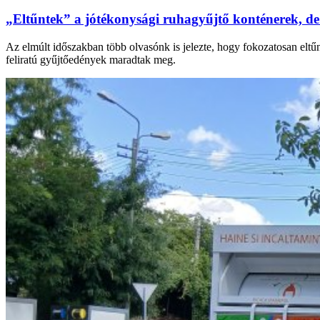
„Eltűntek” a jótékonysági ruhagyűjtő konténerek, de
Az elmúlt időszakban több olvasónk is jelezte, hogy fokozatosan eltű
feliratú gyűjtőedények maradtak meg.