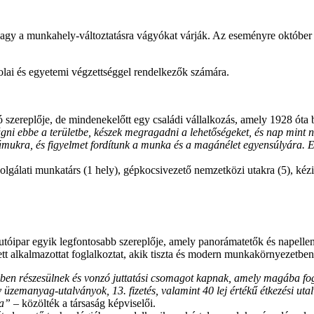
agy a munkahely-változtatásra vágyókat várják. Az eseményre október 4
olai és egyetemi végzettséggel rendelkezők számára.
ó szereplője, de mindenekelőtt egy családi vállalkozás, amely 1928 óta b
ni ebbe a területbe, készek megragadni a lehetőségeket, és nap mint 
 számukra, és figyelmet fordítunk a munka és a magánélet egyensúlyára.
szolgálati munkatárs (1 hely), gépkocsivezető nemzetközi utakra (5), ké
tóipar egyik legfontosabb szereplője, amely panorámatetők és napelle
zett alkalmazottat foglalkoztat, akik tiszta és modern munkakörnyezetb
ben részesülnek és vonzó juttatási csomagot kapnak, amely magába fog
 üzemanyag-utalványok, 13. fizetés, valamint 40 lej értékű étkezési ut
ra”
– közölték a társaság képviselői.