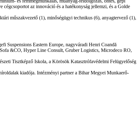
alumínium- és fémmegmunkálás, műanyag-feldolgozás, öntés, gépi
e cégcsoportot az innováció és a hatékonyság jellemzi, és a Golde
raktári műszakvezető (1), minőségügyi technikus (6), anyagtervező (1),
gefi Suspensions Eastern Europe, nagyváradi Henri Coandă
S Sofa &CO, Hyper Line Consult, Gruber Logistics, Microdeco RO,
dészeti Tisztképző Iskola, a Körösök Katasztrófavédelmi Felügyelőség
 híroldalak kiadója. Intézményi partner a Bihar Megyei Munkaerő-