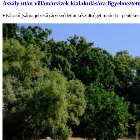
Aszály után villámárvizek kialakulására figyelmezte
Elsőfokú (sárga jelzésű) árvízvédelmi készültséget rendelt el péntek