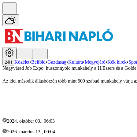
Közélet
•
Belföld
•
Gazdaság
•
Kultúra
•
Megyejáró
•
Kék hírek
•
Spor
24H
Nagyvárad Job Expo: huszonnyolc munkahely a H.Essers és a Golde
Az idei második állásbörzén több mint 500 szabad munkahely várja a
2024. október 03., 06:03
2026. március 13., 00:04