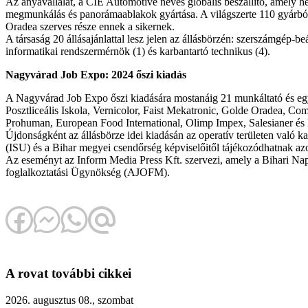
Az anyavállalat, a CIE Automotive neves globális beszállító, amely 
megmunkálás és panorámaablakok gyártása. A világszerte 110 gyárból é
Oradea szerves része ennek a sikernek.
A társaság 20 állásajánlattal lesz jelen az állásbörzén: szerszámgép-b
informatikai rendszermérnök (1) és karbantartó technikus (4).
Nagyvárad Job Expo: 2024 őszi kiadás
A Nagyvárad Job Expo őszi kiadására mostanáig 21 munkáltató és eg
Posztliceális Iskola, Vernicolor, Faist Mekatronic, Golde Oradea,
Prohuman, European Food International, Olimp Impex, Salesianer és 
Újdonságként az állásbörze idei kiadásán az operatív területen való 
(ISU) és a Bihar megyei csendőrség képviselőitől tájékozódhatnak azok
Az eseményt az Inform Media Press Kft. szervezi, amely a Bihari Nap
foglalkoztatási Ügynökség (AJOFM).
A rovat további cikkei
2026. augusztus 08., szombat