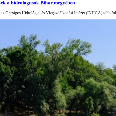
tnek a hidrológusok Bihar megyében
en az Országos Hidrológiai és Vízgazdálkodási Intézet (INHGA) több fo