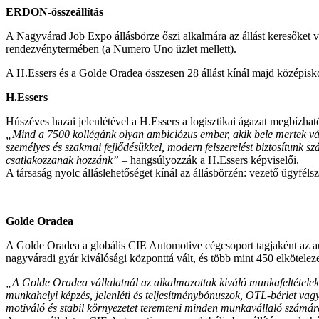
ERDON-összeállítás
A Nagyvárad Job Expo állásbörze őszi alkalmára az állást keresőket v
rendezvénytermében (a Numero Uno üzlet mellett).
A H.Essers és a Golde Oradea összesen 28 állást kínál majd középisk
H.Essers
Húszéves hazai jelenlétével a H.Essers a logisztikai ágazat megbízhat
„Mind a 7500 kollégánk olyan ambiciózus ember, akik bele mertek vág
személyes és szakmai fejlődésükkel, modern felszerelést biztosítunk
csatlakozzanak hozzánk”
– hangsúlyozzák a H.Essers képviselői.
A társaság nyolc álláslehetőséget kínál az állásbörzén: vezető ügyfél
Golde Oradea
A Golde Oradea a globális CIE Automotive cégcsoport tagjaként az au
nagyváradi gyár kiválósági központtá vált, és több mint 450 elkötele
„A Golde Oradea vállalatnál az alkalmazottak kiváló munkafeltételek
munkahelyi képzés, jelenléti és teljesítménybónuszok, OTL-bérlet vagy
motiváló és stabil környezetet teremteni minden munkavállaló számá