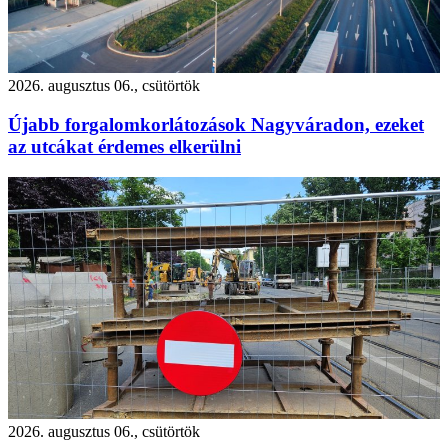
2026. augusztus 06., csütörtök
Újabb forgalomkorlátozások Nagyváradon, ezeket
az utcákat érdemes elkerülni
2026. augusztus 06., csütörtök