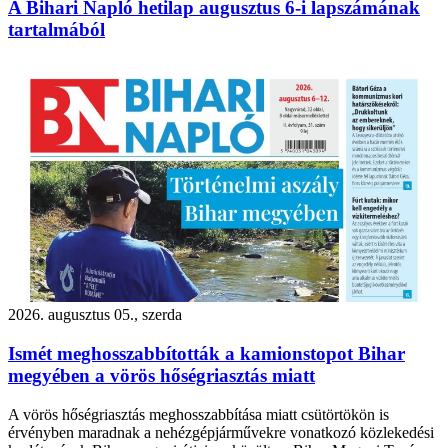
A Bihari Napló hetilap augusztus 6-i lapszámának
tartalmából
2026. augusztus 05., szerda
Ismét meghosszabbították a kamionstopot Bihar
megyében a vörös hőségriasztás miatt
A vörös hőségriasztás meghosszabbítása miatt csütörtökön is
érvényben maradnak a nehézgépjárművekre vonatkozó közlekedési