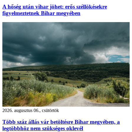
A hőség után vihar jöhet: erős széllökésekre
figyelmeztetnek Bihar megyében
2026. augusztus 06., csütörtök
Több száz állás vár betöltésre Bihar megyében, a
legtöbbhöz nem szükséges oklevél