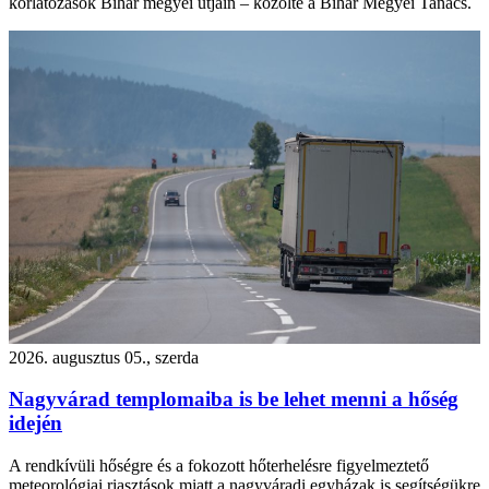
korlátozások Bihar megyei útjain – közölte a Bihar Megyei Tanács.
2026. augusztus 05., szerda
Nagyvárad templomaiba is be lehet menni a hőség
idején
A rendkívüli hőségre és a fokozott hőterhelésre figyelmeztető
meteorológiai riasztások miatt a nagyváradi egyházak is segítségükre