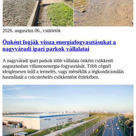
2026. augusztus 06., csütörtök
Önként fogják vissza energiafogyasztásukat a
nagyváradi ipari parkok vállalatai
A nagyváradi ipari parkok több vállalata önként csökkenti
augusztusban villamosenergia-fogyasztását. Több cégnél
ideiglenesen leáll a termelés, vagy mérséklik a légkondicionálás
használatát a csúcsterhelés csökkentése érdekében.