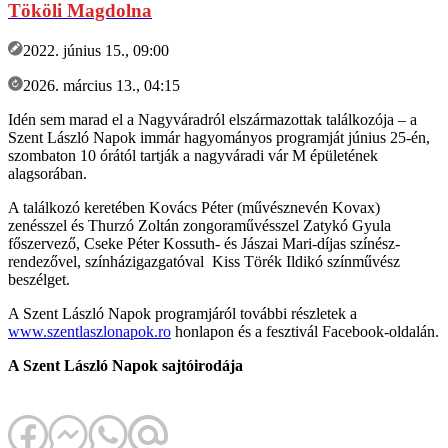
Tököli Magdolna
2022. június 15., 09:00
2026. március 13., 04:15
Idén sem marad el a Nagyváradról elszármazottak találkozója – a
Szent László Napok immár hagyományos programját június 25-én,
szombaton 10 órától tartják a nagyváradi vár M épületének
alagsorában.
A találkozó keretében Kovács Péter (művésznevén Kovax)
zenésszel és Thurzó Zoltán zongoraművésszel Zatykó Gyula
főszervező, Cseke Péter Kossuth- és Jászai Mari-díjas színész-
rendezővel, színházigazgatóval Kiss Törék Ildikó színművész
beszélget.
A Szent László Napok programjáról további részletek a
www.szentlaszlonapok.ro
honlapon és a fesztivál Facebook-oldalán.
A Szent László Napok sajtóirodája