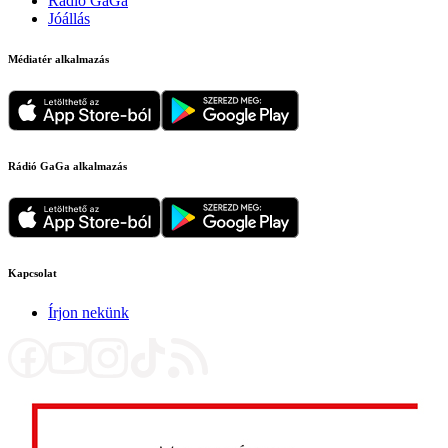
Rádió GaGa
Jóállás
Médiatér alkalmazás
Rádió GaGa alkalmazás
Kapcsolat
Írjon nekünk