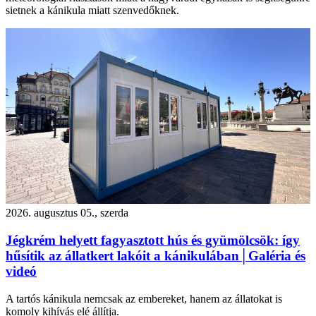
sietnek a kánikula miatt szenvedőknek.
2026. augusztus 05., szerda
Jégkrém helyett fagyasztott hús és gyümölcsök: így
hűsítik az állatkert lakóit a kánikulában│Galéria és
videó
A tartós kánikula nemcsak az embereket, hanem az állatokat is
komoly kihívás elé állítja.