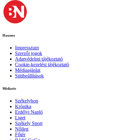
Hasznos
Impresszum
Szerzői jogok
Adatvédelmi tájékoztató
Cookie-kezelési tájékoztató
Médiaajánlat
Sütibeállítások
Médiatér
Székelyhon
Krónika
Erdélyi Napló
Liget
Székely Sport
Nőileg
Főtér