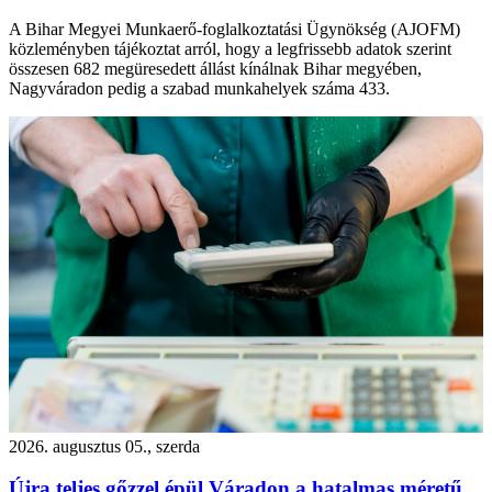
A Bihar Megyei Munkaerő-foglalkoztatási Ügynökség (AJOFM)
közleményben tájékoztat arról, hogy a legfrissebb adatok szerint
összesen 682 megüresedett állást kínálnak Bihar megyében,
Nagyváradon pedig a szabad munkahelyek száma 433.
2026. augusztus 05., szerda
Újra teljes gőzzel épül Váradon a hatalmas méretű