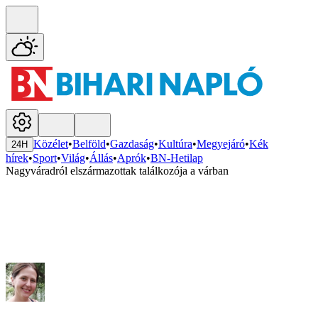
Közélet
•
Belföld
•
Gazdaság
•
Kultúra
•
Megyejáró
•
Kék
24H
hírek
•
Sport
•
Világ
•
Állás
•
Aprók
•
BN-Hetilap
Nagyváradról elszármazottak találkozója a várban