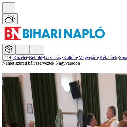
Közélet
•
Belföld
•
Gazdaság
•
Kultúra
•
Megyejáró
•
Kék hírek
•
Spor
24H
Német szüreti bált szerveztek Nagyváradon