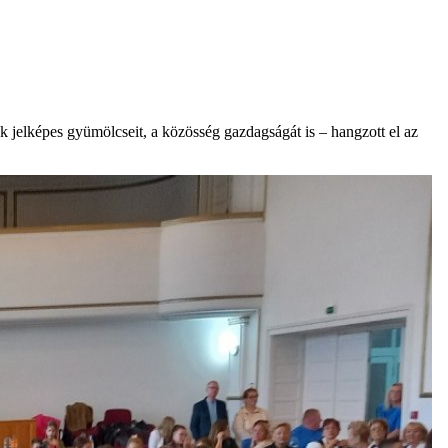
 jelképes gyümölcseit, a közösség gazdagságát is – hangzott el az