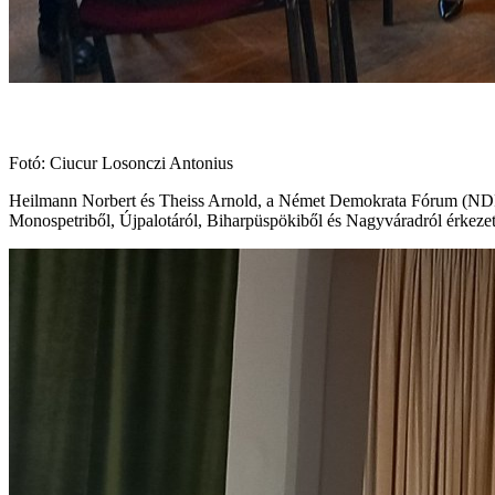
Fotó: Ciucur Losonczi Antonius
Heilmann Norbert és Theiss Arnold, a Német Demokrata Fórum (NDF) 
Monospetriből, Újpalotáról, Biharpüspökiből és Nagyváradról érkezett