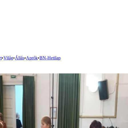
t
•
Világ
•
Állás
•
Aprók
•
BN-Hetilap