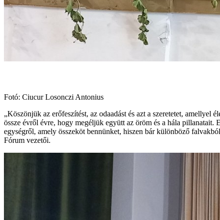
Fotó: Ciucur Losonczi Antonius
„Köszönjük az erőfeszítést, az odaadást és azt a szeretetet, amellye
össze évről évre, hogy megéljük együtt az öröm és a hála pillanatait.
egységről, amely összeköt bennünket, hiszen bár különböző falvakból 
Fórum vezetői.