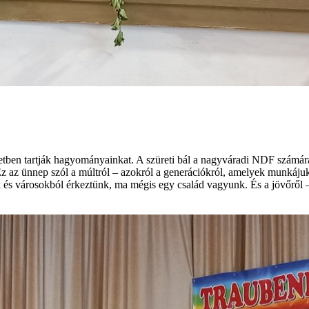
l életben tartják hagyományainkat. A szüreti bál a nagyváradi NDF szám
 Ez az ünnep szól a múltról – azokról a generációkról, amelyek munkáju
és városokból érkeztünk, ma mégis egy család vagyunk. És a jövőről – f