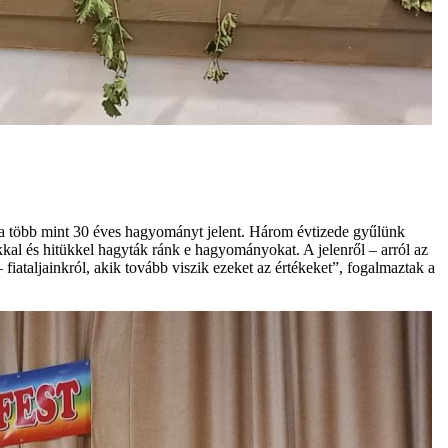
ára több mint 30 éves hagyományt jelent. Három évtizede gyűlünk
kkal és hitükkel hagyták ránk e hagyományokat. A jelenről – arról az
iataljainkról, akik tovább viszik ezeket az értékeket”, fogalmaztak a