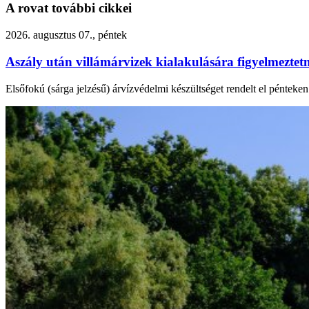
A rovat további cikkei
2026. augusztus 07., péntek
Aszály után villámárvizek kialakulására figyelmezte
Elsőfokú (sárga jelzésű) árvízvédelmi készültséget rendelt el péntek