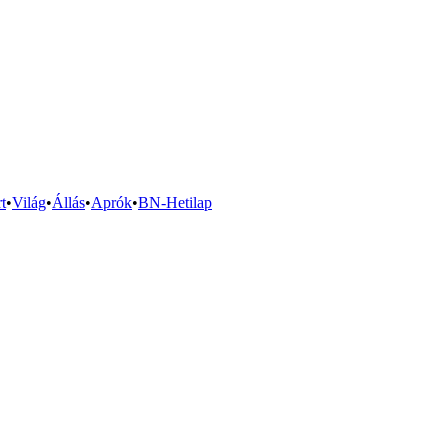
t
•
Világ
•
Állás
•
Aprók
•
BN-Hetilap