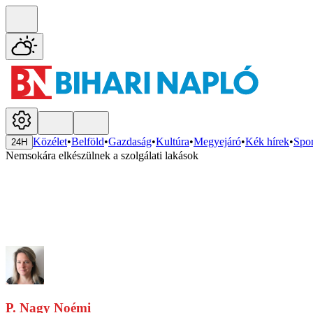
Közélet
•
Belföld
•
Gazdaság
•
Kultúra
•
Megyejáró
•
Kék hírek
•
Spor
24H
Nemsokára elkészülnek a szolgálati lakások
P. Nagy Noémi