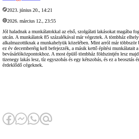
2023. június 20., 14:21
2026. március 12., 23:55
Jól haladnak a munkálatokkal az első, szolgálati lakásokat magába f
utcán. A munkálatok 85 százalékával már végeztek. A tömbház elhelye
alkalmazottiknak a munkahelyük közelében. Mint arról már többször 
ez év decemberéig kell befejezzék, a másik kettő építési munkálatait 
bevásárlóközpontokhoz. A most épülő tömbház földszintjén lesz majd a 
tizenegy lakás lesz, tíz egyszobás és egy kétszobás, és ez a beosztás 
érdeklődő cégeknek.