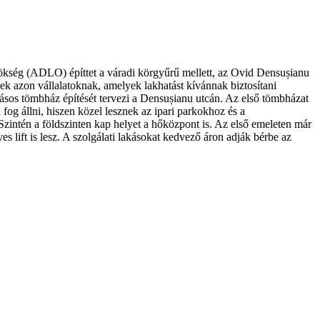
nökség (ADLO) építtet a váradi körgyűrű mellett, az Ovid Densușianu
k azon vállalatoknak, amelyek lakhatást kívánnak biztosítani
sos tömbház építését tervezi a Densușianu utcán. Az első tömbházat
fog állni, hiszen közel lesznek az ipari parkokhoz és a
Szintén a földszinten kap helyet a hőközpont is. Az első emeleten már
s lift is lesz. A szolgálati lakásokat kedvező áron adják bérbe az