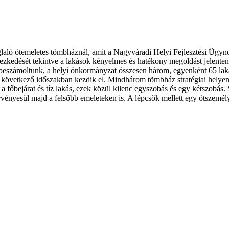
oglaló ötemeletes tömbháznál, amit a Nagyváradi Helyi Fejlesztési Ügy
zkedését tekintve a lakások kényelmes és hatékony megoldást jelentene
beszámoltunk, a helyi önkormányzat összesen három, egyenként 65 laká
a következő időszakban kezdik el. Mindhárom tömbház stratégiai helyen 
főbejárat és tíz lakás, ezek közül kilenc egyszobás és egy kétszobás. 
érvényesül majd a felsőbb emeleteken is. A lépcsők mellett egy ötszemélye