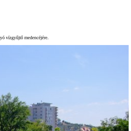
lyó vízgyűjtő medencéjére.