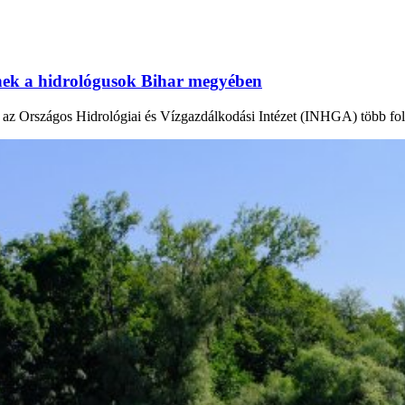
tnek a hidrológusok Bihar megyében
en az Országos Hidrológiai és Vízgazdálkodási Intézet (INHGA) több fo