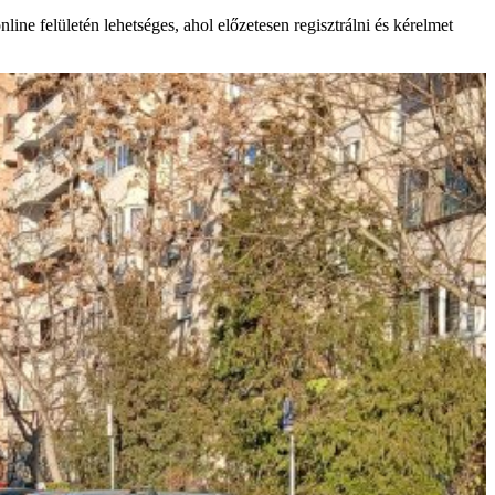
ne felületén lehetséges, ahol előzetesen regisztrálni és kérelmet