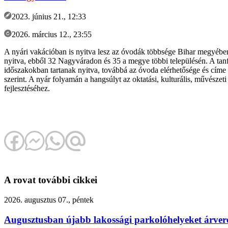
2023. június 21., 12:33
2026. március 12., 23:55
A nyári vakációban is nyitva lesz az óvodák többsége Bihar megyében
nyitva, ebből 32 Nagyváradon és 35 a megye többi településén. A tan
időszakokban tartanak nyitva, továbbá az óvoda elérhetősége és címe 
szerint. A nyár folyamán a hangsúlyt az oktatási, kulturális, művész
fejlesztéséhez.
A rovat további cikkei
2026. augusztus 07., péntek
Augusztusban újabb lakossági parkolóhelyeket árv