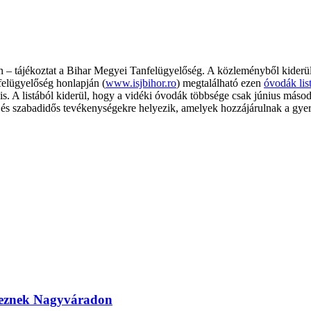
 – tájékoztat a Bihar Megyei Tanfelügyelőség. A közleményből kiderül
felügyelőség honlapján (
www.isjbihor.ro
) megtalálható ezen
óvodák lis
is. A listából kiderül, hogy a vidéki óvodák többsége csak június máso
eti és szabadidős tevékenységekre helyezik, amelyek hozzájárulnak a g
ereznek Nagyváradon