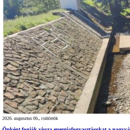
2026. augusztus 06., csütörtök
Önként fogják vissza energiafogyasztásukat a nagyvár