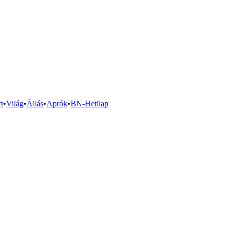
t
•
Világ
•
Állás
•
Aprók
•
BN-Hetilap