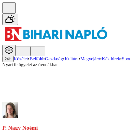
Közélet
•
Belföld
•
Gazdaság
•
Kultúra
•
Megyejáró
•
Kék hírek
•
Spor
24H
Nyári felügyelet az óvodákban
P. Nagy Noémi