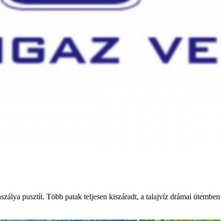
álya pusztít. Több patak teljesen kiszáradt, a talajvíz drámai ütemben