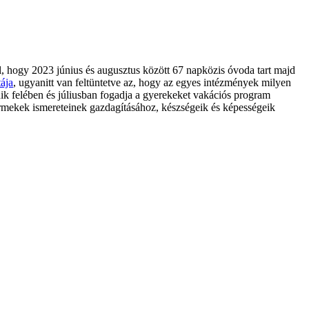
, hogy 2023 június és augusztus között 67 napközis óvoda tart majd
tája
, ugyanitt van feltüntetve az, hogy az egyes intézmények milyen
dik felében és júliusban fogadja a gyerekeket vakációs program
yermekek ismereteinek gazdagításához, készségeik és képességeik