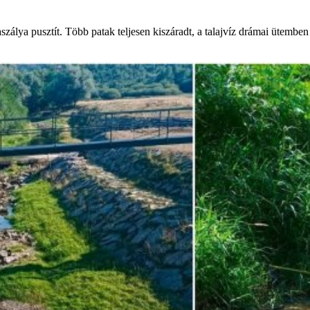
álya pusztít. Több patak teljesen kiszáradt, a talajvíz drámai ütemben