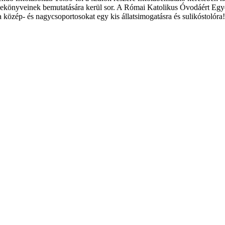
mesekönyveinek bemutatására kerül sor. A Római Katolikus Óvodáért Eg
 közép- és nagycsoportosokat egy kis állatsimogatásra és sulikóstolóra!