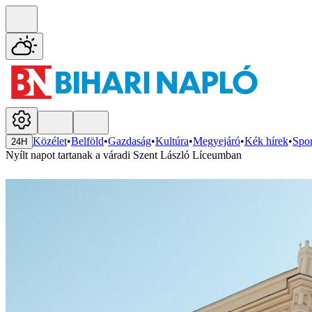
Közélet
•
Belföld
•
Gazdaság
•
Kultúra
•
Megyejáró
•
Kék hírek
•
Spor
24H
Nyílt napot tartanak a váradi Szent László Líceumban