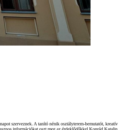
napot szerveznek. A tanító nénik osztályterem-bemutatót, kreatív
 hasznos információkat oszt meg az érdeklődőkkel Konrád Katalin