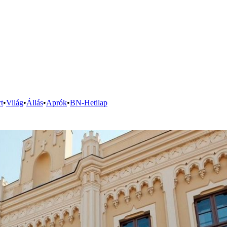
t
•
Világ
•
Állás
•
Aprók
•
BN-Hetilap