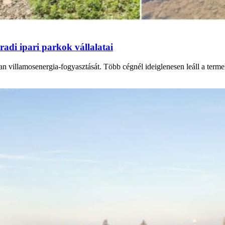
adi ipari parkok vállalatai
n villamosenergia-fogyasztását. Több cégnél ideiglenesen leáll a termel