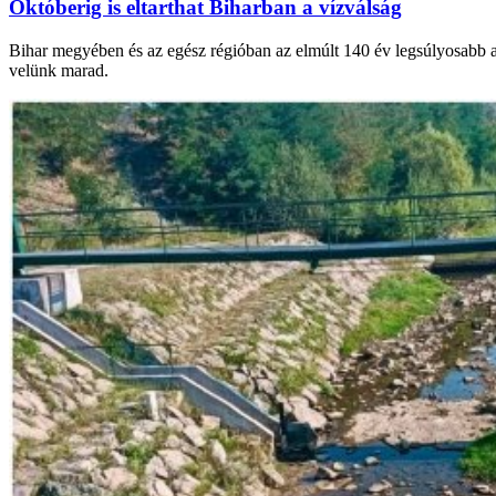
Októberig is eltarthat Biharban a vízválság
Bihar megyében és az egész régióban az elmúlt 140 év legsúlyosabb asz
velünk marad.