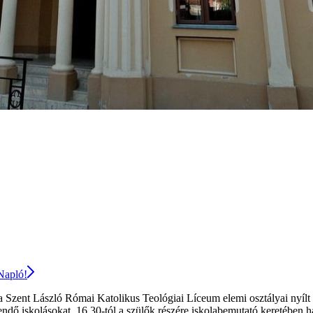
 Napló!
a Szent László Római Katolikus Teológiai Líceum elemi osztályai nyílt 
eendő iskolásokat. 16.30-tól a szülők részére iskolabemutató keretében