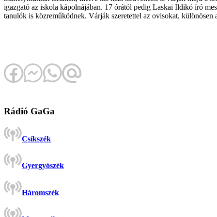
igazgató az iskola kápolnájában. 17 órától pedig Laskai Ildikó író 
tanulók is közreműködnek. Várják szeretettel az ovisokat, különösen a
Rádió GaGa
Csíkszék
Gyergyószék
Háromszék