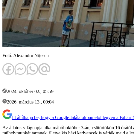
Fotó: Alexandru Nițescu
2024. október 02., 05:59
2026. március 13., 00:04
Itt állíthatja be, hogy a Google-találatokban elöl legyen a Bihari
Az állatok világnapja alkalmából október 3-án, csütörtökön 16 órától 
műhelymunkát tartanak, illetve kis házi kedvencek is várják majd a l