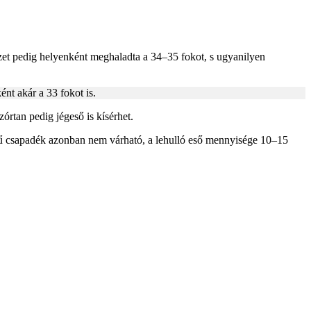
rzet pedig helyenként meghaladta a 34–35 fokot, s ugyanilyen
ént akár a 33 fokot is.
órtan pedig jégeső is kísérhet.
égű csapadék azonban nem várható, a lehulló eső mennyisége 10–15