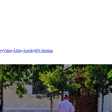
t
•
Világ
•
Állás
•
Aprók
•
BN-Hetilap