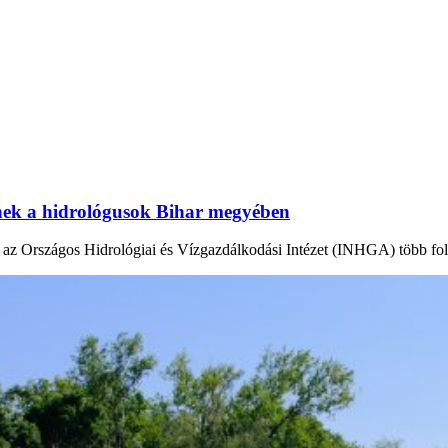
tnek a hidrológusok Bihar megyében
en az Országos Hidrológiai és Vízgazdálkodási Intézet (INHGA) több fo