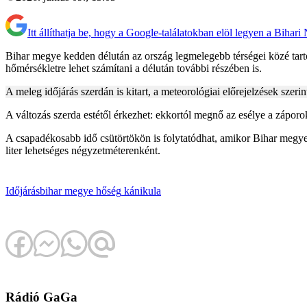
Itt állíthatja be, hogy a Google-találatokban elöl legyen a Bihari
Bihar megye kedden délután az ország legmelegebb térségei közé tarto
hőmérsékletre lehet számítani a délután további részében is.
A meleg időjárás szerdán is kitart, a meteorológiai előrejelzések szeri
A változás szerda estétől érkezhet: ekkortól megnő az esélye a záporok
A csapadékosabb idő csütörtökön is folytatódhat, amikor Bihar megye
liter lehetséges négyzetméterenként.
Időjárás
bihar megye
hőség
kánikula
Rádió GaGa