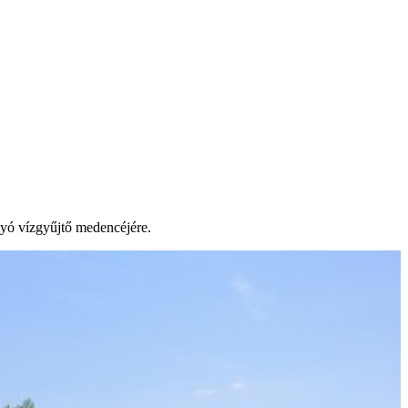
lyó vízgyűjtő medencéjére.