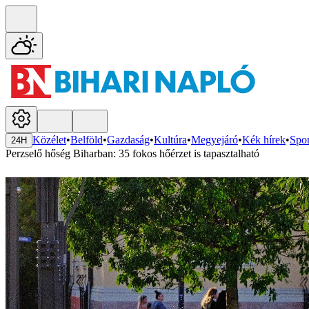
Közélet
•
Belföld
•
Gazdaság
•
Kultúra
•
Megyejáró
•
Kék hírek
•
Spor
24H
Perzselő hőség Biharban: 35 fokos hőérzet is tapasztalható