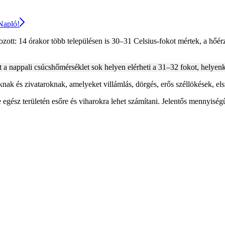
 Napló!
zott: 14 órakor több településen is 30–31 Celsius-fokot mértek, a hőé
nt a nappali csúcshőmérséklet sok helyen elérheti a 31–32 fokot, helyenk
nak és zivataroknak, amelyeket villámlás, dörgés, erős széllökések, elsz
 egész területén esőre és viharokra lehet számítani. Jelentős mennyis