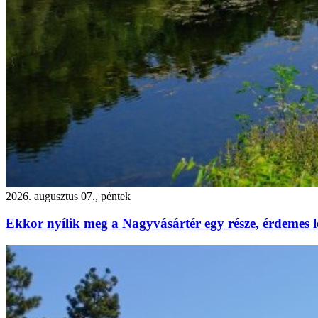
2026. augusztus 07., péntek
Ekkor nyílik meg a Nagyvásártér egy része, érdemes l