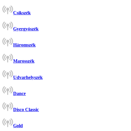
Csíkszék
Gyergyószék
Háromszék
Marosszék
Udvarhelyszék
Dance
Disco Classic
Gold