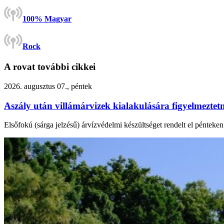
100% Magyar
Rock
A rovat további cikkei
2026. augusztus 07., péntek
Aszály után villámárvizek kialakulására figyelmezte
Elsőfokú (sárga jelzésű) árvízvédelmi készültséget rendelt el péntek