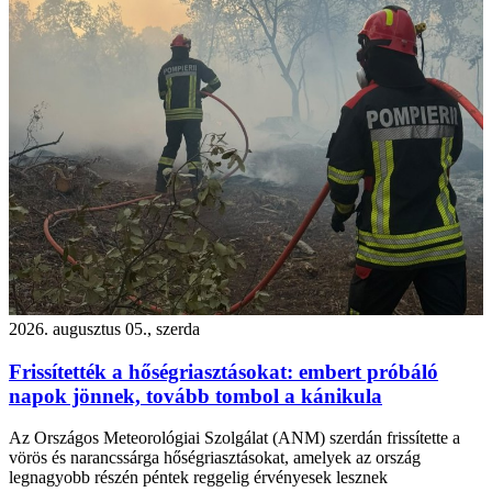
2026. augusztus 05., szerda
Frissítették a hőségriasztásokat: embert próbáló
napok jönnek, tovább tombol a kánikula
Az Országos Meteorológiai Szolgálat (ANM) szerdán frissítette a
vörös és narancssárga hőségriasztásokat, amelyek az ország
legnagyobb részén péntek reggelig érvényesek lesznek