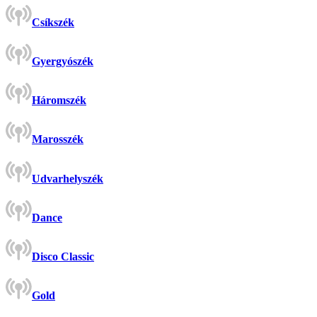
Csíkszék
Gyergyószék
Háromszék
Marosszék
Udvarhelyszék
Dance
Disco Classic
Gold