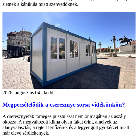
sietnek a kánikula miatt szenvedőknek.
2026. augusztus 04., kedd
Megpecsételődik a cseresznye sorsa vidékünkön?
A cseresznyefák tömeges pusztulását nem önmagában az aszály
okozza. A megváltozott klíma olyan fákat érint, amelyek az
alanyválasztás, a rejtett fertőzések és a legyengült gyökérzet miatt
már eleve sérülékenyek.