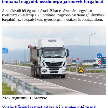
tonnánál nagyobb össztömegű járművek forgalmát
A rendkívüli hőség miatt Arad, Bihar és Szatmár megyében
korlátozzák vasárnap a 7,5 tonnánál nagyobb össztömegű járművek
forgalmát az autópályákon, gyorsforgalmi utakon és országutakon.
2026. augusztus 01., szombat
Vörös hőségriasztást adtak ki a meteorológusok