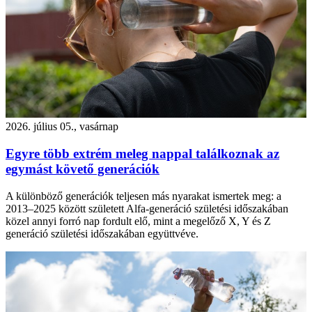
2026. július 05., vasárnap
Egyre több extrém meleg nappal találkoznak az
egymást követő generációk
A különböző generációk teljesen más nyarakat ismertek meg: a
2013–2025 között született Alfa-generáció születési időszakában
közel annyi forró nap fordult elő, mint a megelőző X, Y és Z
generáció születési időszakában együttvéve.