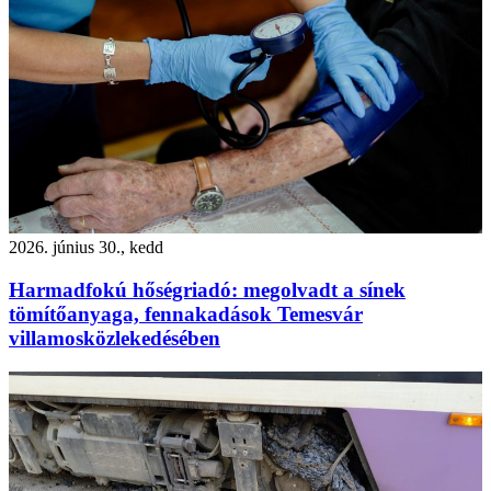
2026. június 30., kedd
Harmadfokú hőségriadó: megolvadt a sínek
tömítőanyaga, fennakadások Temesvár
villamosközlekedésében