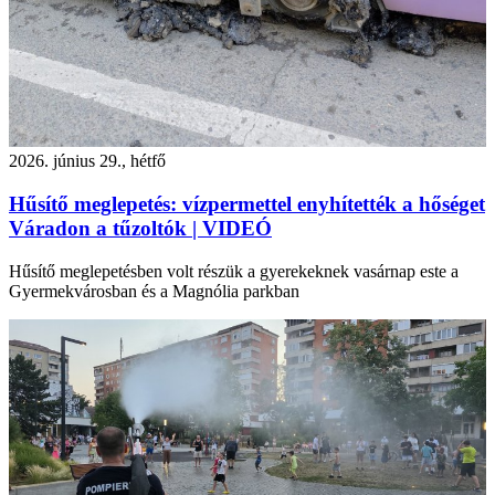
2026. június 29., hétfő
Hűsítő meglepetés: vízpermettel enyhítették a hőséget
Váradon a tűzoltók | VIDEÓ
Hűsítő meglepetésben volt részük a gyerekeknek vasárnap este a
Gyermekvárosban és a Magnólia parkban