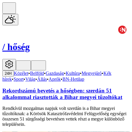
/
hőség
Közélet
•
Belföld
•
Gazdaság
•
Kultúra
•
Megyejáró
•
Kék
24H
hírek
•
Sport
•
Világ
•
Állás
•
Aprók
•
BN-Hetilap
Rekordszámú bevetés a hőségben: szerdán 51
alkalommal riasztották a Bihar megyei tűzoltókat
Rendkívül mozgalmas napjuk volt szerdán is a Bihar megyei
tűzoltóknak: a Körösök Katasztrófavédelmi Felügyelőség egységei
összesen 51 sürgősségi bevetésen vettek részt a megye különböző
településein.