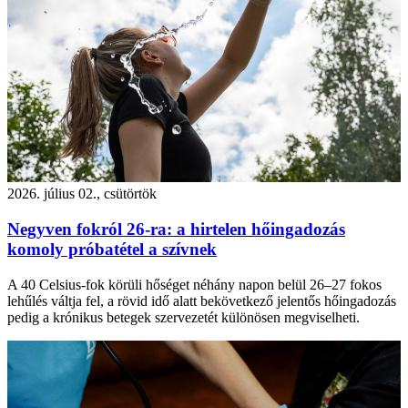
2026. július 02., csütörtök
Negyven fokról 26-ra: a hirtelen hőingadozás
komoly próbatétel a szívnek
A 40 Celsius-fok körüli hőséget néhány napon belül 26–27 fokos
lehűlés váltja fel, a rövid idő alatt bekövetkező jelentős hőingadozás
pedig a krónikus betegek szervezetét különösen megviselheti.