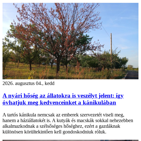
2026. augusztus 04., kedd
A nyári hőség az állatokra is veszélyt jelent: így
óvhatjuk meg kedvenceinket a kánikulában
A tartós kánikula nemcsak az emberek szervezetét viseli meg,
hanem a háziállatokét is. A kutyák és macskák sokkal nehezebben
alkalmazkodnak a szélsőséges hőséghez, ezért a gazdáknak
különösen körültekintően kell gondoskodniuk róluk.