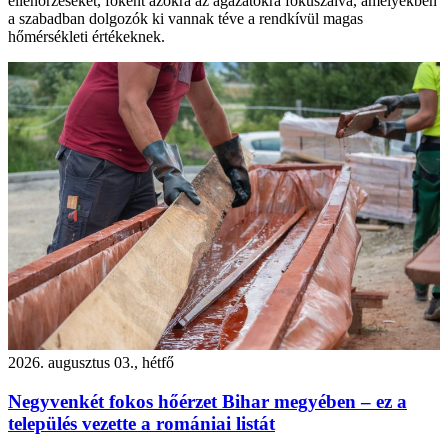
ellenőrzéseket, főként azokra az ágazatokra fókuszálva, amelyekben
a szabadban dolgozók ki vannak téve a rendkívül magas
hőmérsékleti értékeknek.
2026. augusztus 03., hétfő
Negyvenkét fokos hőérzet Bihar megyében – ez a
település vezette a romániai listát