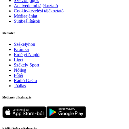
Szerzői jogok
Adatvédelmi tájékoztató
Cookie-kezelési tájékoztató
Médiaajánlat
Sütibeállítások
Médiatér
Székelyhon
Krónika
Erdélyi Napló
Liget
Székely Sport
Nőileg
Főtér
Rádió GaGa
Jóállás
Médiatér alkalmazás
Rádió GaGa alkalmazás