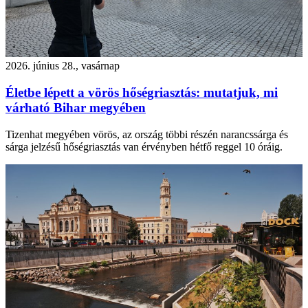
2026. június 28., vasárnap
Életbe lépett a vörös hőségriasztás: mutatjuk, mi
várható Bihar megyében
Tizenhat megyében vörös, az ország többi részén narancssárga és
sárga jelzésű hőségriasztás van érvényben hétfő reggel 10 óráig.