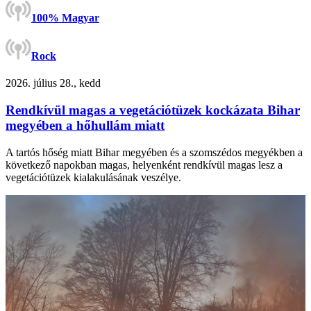
100% Magyar
Rock
2026. július 28., kedd
Rendkívül magas a vegetációtüzek kockázata Bihar
megyében a hőhullám miatt
A tartós hőség miatt Bihar megyében és a szomszédos megyékben a
következő napokban magas, helyenként rendkívül magas lesz a
vegetációtüzek kialakulásának veszélye.