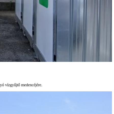
lyó vízgyűjtő medencéjére.