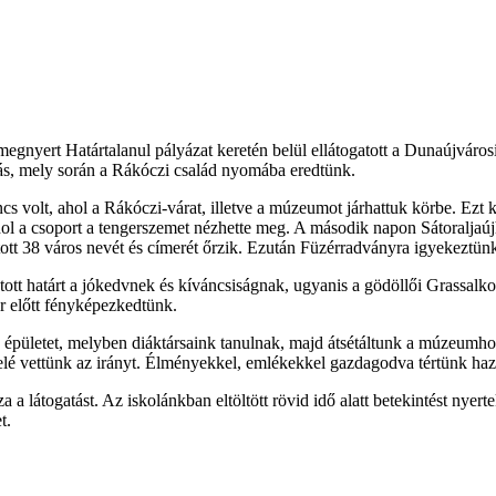
egnyert Határtalanul pályázat keretén belül ellátogatott a Dunaújvá
ás, mely során a Rákóczi család nyomába eredtünk.
 volt, ahol a Rákóczi-várat, illetve a múzeumot járhattuk körbe. Ezt k
l a csoport a tengerszemet nézhette meg. A második napon Sátoraljaúj
tott 38 város nevét és címerét őrzik. Ezután Füzérradványra igyekeztü
ott határt a jókedvnek és kíváncsiságnak, ugyanis a gödöllői Grassalk
r előtt fényképezkedtünk.
z épületet, melyben diáktársaink tanulnak, majd átsétáltunk a múzeumho
elé vettünk az irányt. Élményekkel, emlékekkel gazdagodva tértünk haz
sza a látogatást. Az iskolánkban eltöltött rövid idő alatt betekintést ny
t.