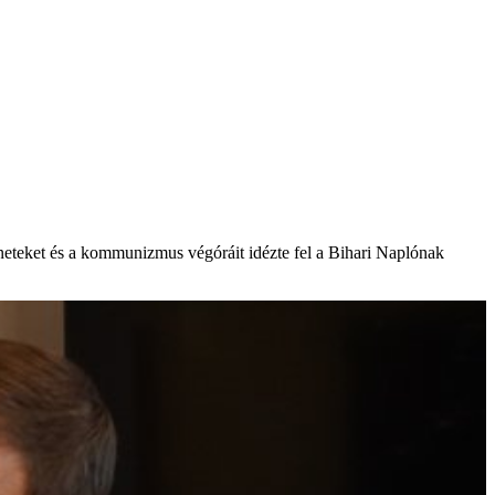
éneteket és a kommunizmus végóráit idézte fel a Bihari Naplónak