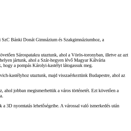
rosi SzC Bánki Donát Gimnázium és Szakgimnáziumhoz, a
övetően Sárospatakra utaztunk, ahol a Vörös-toronyban, illetve az azt
helyen jártunk, ahol a Szár-hegyen lévő Magyar Kálvária
nk, hogy a pompás Károlyi-kastélyt látogassuk meg.
ovich-kastélyhoz utaztunk, majd visszaérkeztünk Budapestre, ahol az
z, ahol jobban megismerhettük a város történetét. Ezt követően a
a.
ertek a 3D nyomtatás lehetőségeibe. A várossal való ismerkedés után