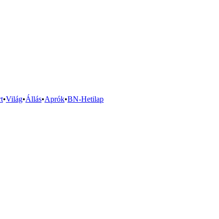
t
•
Világ
•
Állás
•
Aprók
•
BN-Hetilap