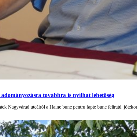
 adományozásra továbbra is nyílhat lehetőség
ntek Nagyvárad utcáiról a Haine bune pentru fapte bune feliratú, jóték