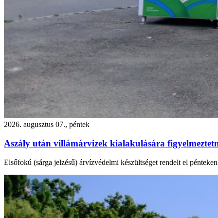
2026. augusztus 07., péntek
Aszály után villámárvizek kialakulására figyelmezte
Elsőfokú (sárga jelzésű) árvízvédelmi készültséget rendelt el péntek