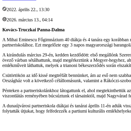
2022. április 22., 13:30
2026. március 13., 04:14
Kovács-Truczkai Panna-Dalma
A Mihai Eminescu Főgimnázium 40 diákja és 4 tanára egy korábban m
partneriskolához. Ezt megelőzte egy 3 napos magyarországi barangol
A kirándulás március 29-én, kedden kezdődött: első megállónk Szerencs
övező várban sétálhattunk, majd megérkeztünk a Megyer-hegyhez, aho
emlékműveit láthattuk, melyek a trianoni békeszerződés során elszakí
Csütörtökön az idő kissé megtréfált bennünket, ám az eső nem szabhat
Országház volt a következő célállomásunk, valamint a Rákóczi-szobo
Pénteken a partneriskolánkhoz látogattunk el, ahol megtekinthettük a
viszontlátás reményében búcsúztunk el társainktól, majd Nagyvárad f
A dunaújvárosi partneriskola diákjai és tanárai április 11-én adták vis
folytatták útjukat, hogy felfedezzék a partiumi kulturális emlékhelyeke