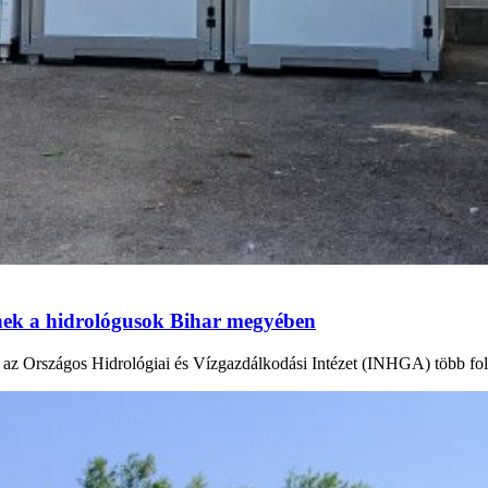
tnek a hidrológusok Bihar megyében
en az Országos Hidrológiai és Vízgazdálkodási Intézet (INHGA) több fo