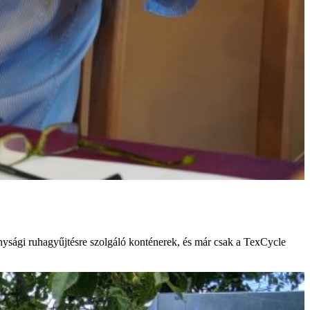
onysági ruhagyűjtésre szolgáló konténerek, és már csak a TexCycle