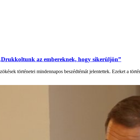
„Drukkoltunk az embereknek, hogy sikerüljön”
zökések történetei mindennapos beszédtémát jelentettek. Ezeket a tört