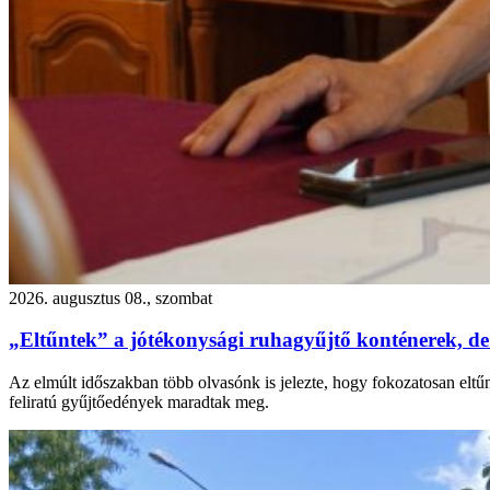
2026. augusztus 08., szombat
„Eltűntek” a jótékonysági ruhagyűjtő konténerek, de
Az elmúlt időszakban több olvasónk is jelezte, hogy fokozatosan eltű
feliratú gyűjtőedények maradtak meg.