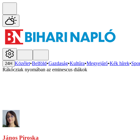
Közélet
•
Belföld
•
Gazdaság
•
Kultúra
•
Megyejáró
•
Kék hírek
•
Spor
24H
Rákócziak nyomában az eminescus diákok
János Piroska