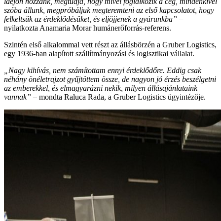
idejön hozzánk, megtudja, hogy mivel foglalkozik a cég, mindenkivel
szóba állunk, megpróbáljuk megteremteni az első kapcsolatot, hogy
felkeltsük az érdeklődésüket, és eljöjjenek a gyárunkba”
–
nyilatkozta Anamaria Morar humánerőforrás-referens.
Szintén első alkalommal vett részt az állásbörzén a Gruber Logistics,
egy 1936-ban alapított szállítmányozási és logisztikai vállalat.
„Nagy kihívás, nem számítottam ennyi érdeklődőre. Eddig csak
néhány önéletrajzot gyűjtöttem össze, de nagyon jó érzés beszélgetni
az emberekkel, és elmagyarázni nekik, milyen állásajánlataink
vannak”
– mondta Raluca Rada, a Gruber Logistics ügyintézője.