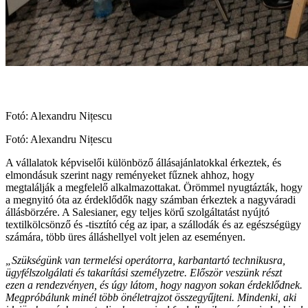
Fotó: Alexandru Nițescu
Fotó: Alexandru Nițescu
A vállalatok képviselői különböző állásajánlatokkal érkeztek, és
elmondásuk szerint nagy reményeket fűznek ahhoz, hogy
megtalálják a megfelelő alkalmazottakat. Örömmel nyugtázták, hogy
a megnyitó óta az érdeklődők nagy számban érkeztek a nagyváradi
állásbörzére. A Salesianer, egy teljes körű szolgáltatást nyújtó
textilkölcsönző és -tisztító cég az ipar, a szállodák és az egészségügy
számára, több üres álláshellyel volt jelen az eseményen.
„Szükségünk van termelési operátorra, karbantartó technikusra,
ügyfélszolgálati és takarítási személyzetre. Először veszünk részt
ezen a rendezvényen, és úgy látom, hogy nagyon sokan érdeklődnek.
Megpróbálunk minél több önéletrajzot összegyűjteni. Mindenki, aki