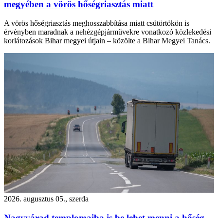
megyében a vörös hőségriasztás miatt
A vörös hőségriasztás meghosszabbítása miatt csütörtökön is
érvényben maradnak a nehézgépjárművekre vonatkozó közlekedési
korlátozások Bihar megyei útjain – közölte a Bihar Megyei Tanács.
2026. augusztus 05., szerda
Nagyvárad templomaiba is be lehet menni a hőség