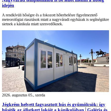
idején
A rendkívüli hőségre és a fokozott hőterhelésre figyelmeztető
meteorológiai riasztások miatt a nagyváradi egyházak is segítségükre
sietnek a kánikula miatt szenvedőknek.
2026. augusztus 05., szerda
Jégkrém helyett fagyasztott hús és gyümölcsök: így
hűsítik az állatkert lakóit a kánikulában│Galéria és