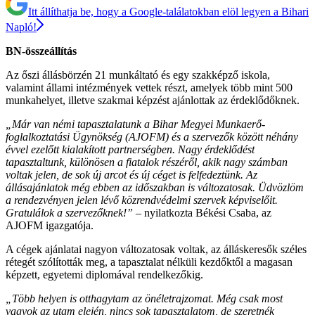
Itt állíthatja be, hogy a Google-találatokban elöl legyen a Bihari
Napló!
BN-összeállítás
Az őszi állásbörzén 21 munkáltató és egy szakképző iskola,
valamint állami intézmények vettek részt, amelyek több mint 500
munkahelyet, illetve szakmai képzést ajánlottak az érdeklődőknek.
„Már van némi tapasztalatunk a Bihar Megyei Munkaerő-
foglalkoztatási Ügynökség (AJOFM) és a szervezők között néhány
évvel ezelőtt kialakított partnerségben. Nagy érdeklődést
tapasztaltunk, különösen a fiatalok részéről, akik nagy számban
voltak jelen, de sok új arcot és új céget is felfedeztünk. Az
állásajánlatok még ebben az időszakban is változatosak. Üdvözlöm
a rendezvényen jelen lévő közrendvédelmi szervek képviselőit.
Gratulálok a szervezőknek!”
– nyilatkozta Békési Csaba, az
AJOFM igazgatója.
A cégek ajánlatai nagyon változatosak voltak, az álláskeresők széles
rétegét szólították meg, a tapasztalat nélküli kezdőktől a magasan
képzett, egyetemi diplomával rendelkezőkig.
„Több helyen is otthagytam az önéletrajzomat. Még csak most
vagyok az utam elején, nincs sok tapasztalatom, de szeretnék