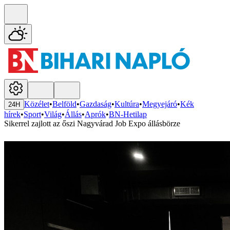
Közélet
•
Belföld
•
Gazdaság
•
Kultúra
•
Megyejáró
•
Kék
24H
hírek
•
Sport
•
Világ
•
Állás
•
Aprók
•
BN-Hetilap
Sikerrel zajlott az őszi Nagyvárad Job Expo állásbörze