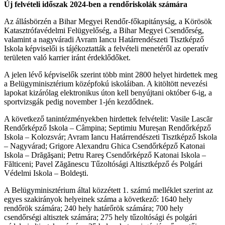
Új felvételi időszak 2024-ben a rendőriskolák számára
Az állásbörzén a Bihar Megyei Rendőr-főkapitányság, a Körösök
Katasztrófavédelmi Felügyelőség, a Bihar Megyei Csendőrség,
valamint a nagyváradi Avram Iancu Határrendészeti Tisztképző
Iskola képviselői is tájékoztatták a felvételi menetéről az operatív
területen való karrier iránt érdeklődőket.
A jelen lévő képviselők szerint több mint 2800 helyet hirdettek meg
a Belügyminisztérium középfokú iskoláiban. A kitöltött nevezési
lapokat kizárólag elektronikus úton kell benyújtani október 6-ig, a
sportvizsgák pedig november 1-jén kezdődnek.
A következő tanintézményekben hirdettek felvételit: Vasile Lascăr
Rendőrképző Iskola – Câmpina; Septimiu Mureșan Rendőrképző
Iskola – Kolozsvár; Avram Iancu Határrendészeti Tisztképző Iskola
– Nagyvárad; Grigore Alexandru Ghica Csendőrképző Katonai
Iskola – Drăgăşani; Petru Rareş Csendőrképző Katonai Iskola –
Fălticeni; Pavel Zăgănescu Tűzoltósági Altisztképző és Polgári
Védelmi Iskola – Boldeşti.
A Belügyminisztérium által közzétett 1. számú melléklet szerint az
egyes szakirányok helyeinek száma a következő: 1640 hely
rendőrök számára; 240 hely határőrök számára; 700 hely
csendőrségi altisztek számára; 275 hely tűzoltósági és polgári