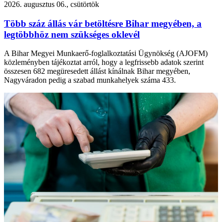
2026. augusztus 06., csütörtök
Több száz állás vár betöltésre Bihar megyében, a
legtöbbhöz nem szükséges oklevél
A Bihar Megyei Munkaerő-foglalkoztatási Ügynökség (AJOFM)
közleményben tájékoztat arról, hogy a legfrissebb adatok szerint
összesen 682 megüresedett állást kínálnak Bihar megyében,
Nagyváradon pedig a szabad munkahelyek száma 433.