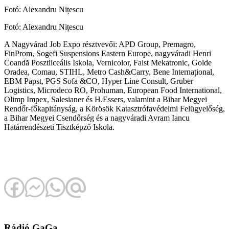
Fotó: Alexandru Nițescu
Fotó: Alexandru Nițescu
A Nagyvárad Job Expo résztvevői: APD Group, Premagro,
FinProm, Sogefi Suspensions Eastern Europe, nagyváradi Henri
Coandă Posztliceális Iskola, Vernicolor, Faist Mekatronic, Golde
Oradea, Comau, STIHL, Metro Cash&Carry, Bene Internațional,
EBM Papst, PGS Sofa &CO, Hyper Line Consult, Gruber
Logistics, Microdeco RO, Prohuman, European Food International,
Olimp Impex, Salesianer és H.Essers, valamint a Bihar Megyei
Rendőr-főkapitányság, a Körösök Katasztrófavédelmi Felügyelőség,
a Bihar Megyei Csendőrség és a nagyváradi Avram Iancu
Határrendészeti Tisztképző Iskola.
Rádió GaGa