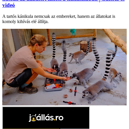
videó
A tartós kánikula nemcsak az embereket, hanem az állatokat is
komoly kihívás elé állítja.