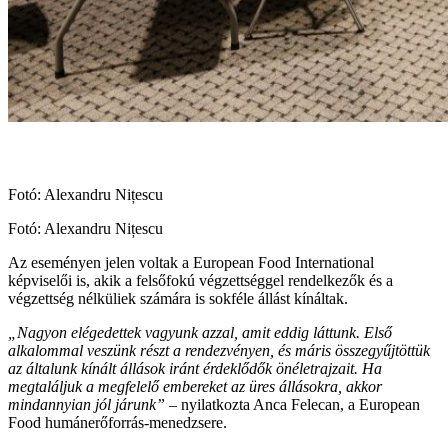
Fotó: Alexandru Nițescu
Fotó: Alexandru Nițescu
Az eseményen jelen voltak a European Food International
képviselői is, akik a felsőfokú végzettséggel rendelkezők és a
végzettség nélküliek számára is sokféle állást kínáltak.
„Nagyon elégedettek vagyunk azzal, amit eddig láttunk. Első
alkalommal veszünk részt a rendezvényen, és máris összegyűjtöttük
az általunk kínált állások iránt érdeklődők önéletrajzait. Ha
megtaláljuk a megfelelő embereket az üres állásokra, akkor
mindannyian jól járunk”
– nyilatkozta Anca Felecan, a European
Food humánerőforrás-menedzsere.