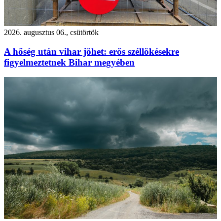
2026. augusztus 06., csütörtök
A hőség után vihar jöhet: erős széllökésekre
figyelmeztetnek Bihar megyében