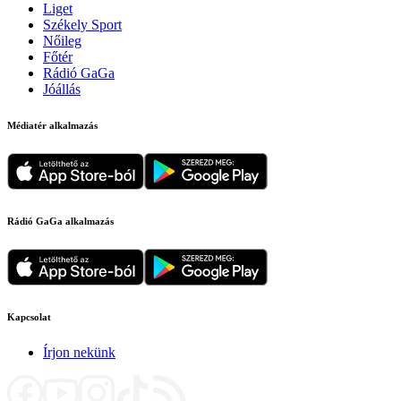
Liget
Székely Sport
Nőileg
Főtér
Rádió GaGa
Jóállás
Médiatér alkalmazás
Rádió GaGa alkalmazás
Kapcsolat
Írjon nekünk