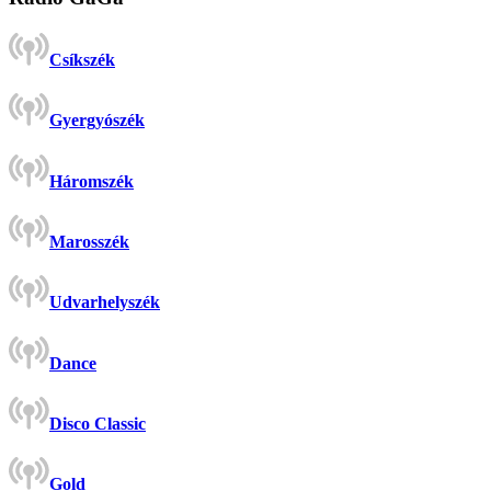
Csíkszék
Gyergyószék
Háromszék
Marosszék
Udvarhelyszék
Dance
Disco Classic
Gold