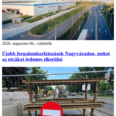
2026. augusztus 06., csütörtök
Újabb forgalomkorlátozások Nagyváradon, ezeket
az utcákat érdemes elkerülni