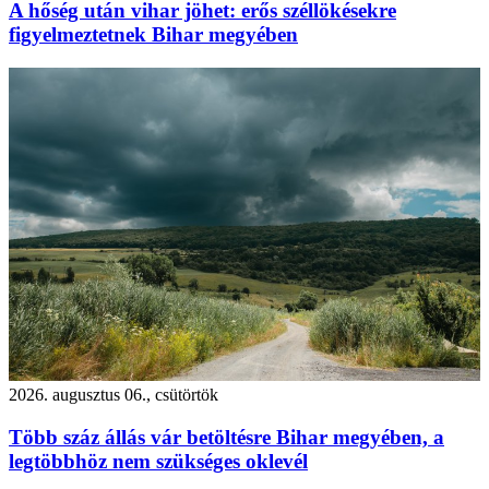
A hőség után vihar jöhet: erős széllökésekre
figyelmeztetnek Bihar megyében
2026. augusztus 06., csütörtök
Több száz állás vár betöltésre Bihar megyében, a
legtöbbhöz nem szükséges oklevél