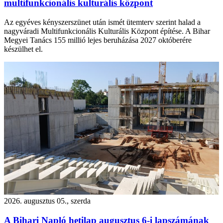
multifunkcionális kulturális központ
Az egyéves kényszerszünet után ismét ütemterv szerint halad a
nagyváradi Multifunkcionális Kulturális Központ építése. A Bihar
Megyei Tanács 155 millió lejes beruházása 2027 októberére
készülhet el.
2026. augusztus 05., szerda
A Bihari Napló hetilap augusztus 6-i lapszámának