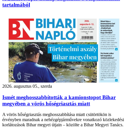
tartalmából
2026. augusztus 05., szerda
Ismét meghosszabbították a kamionstopot Bihar
megyében a vörös hőségriasztás miatt
A vörös hőségriasztás meghosszabbítása miatt csütörtökön is
érvényben maradnak a nehézgépjárművekre vonatkozó közlekedési
korlátozások Bihar megyei útjain – közölte a Bihar Megyei Tanács.