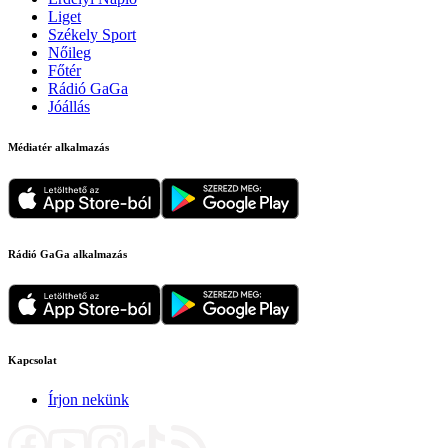
Liget
Székely Sport
Nőileg
Főtér
Rádió GaGa
Jóállás
Médiatér alkalmazás
Rádió GaGa alkalmazás
Kapcsolat
Írjon nekünk