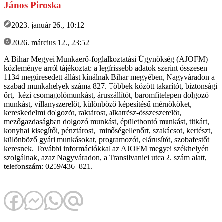
János Piroska
2023. január 26., 10:12
2026. március 12., 23:52
A Bihar Megyei Munkaerő-foglalkoztatási Ügynökség (AJOFM)
közleménye arról tájékoztat: a legfrissebb adatok szerint összesen
1134 megüresedett állást kínálnak Bihar megyében, Nagyváradon a
szabad munkahelyek száma 827. Többek között takarítót, biztonsági
őrt, kézi csomagolómunkást, áruszállítót, baromfitelepen dolgozó
munkást, villanyszerelőt, különböző képesítésű mérnököket,
kereskedelmi dolgozót, raktárost, alkatrész-összeszerelőt,
mezőgazdaságban dolgozó munkást, épületbontó munkást, titkárt,
konyhai kisegítőt, pénztárost, minőségellenőrt, szakácsot, kertészt,
különböző gyári munkásokat, programozót, elárusítót, szobafestőt
keresnek. További információkkal az AJOFM megyei székhelyén
szolgálnak, azaz Nagyváradon, a Transilvaniei utca 2. szám alatt,
telefonszám: 0259/436–821.