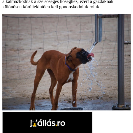
alkalmazkodnak a szélsőséges hőséghez, ezért a gazdáknak
különösen körültekintően kell gondoskodniuk róluk.