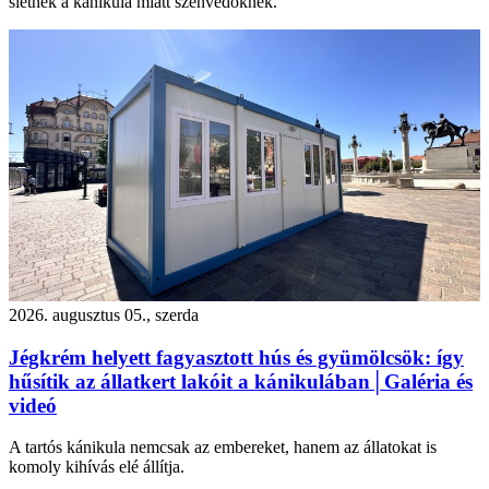
sietnek a kánikula miatt szenvedőknek.
2026. augusztus 05., szerda
Jégkrém helyett fagyasztott hús és gyümölcsök: így
hűsítik az állatkert lakóit a kánikulában│Galéria és
videó
A tartós kánikula nemcsak az embereket, hanem az állatokat is
komoly kihívás elé állítja.