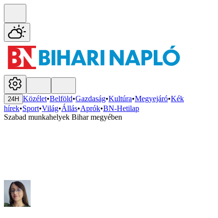
Közélet
•
Belföld
•
Gazdaság
•
Kultúra
•
Megyejáró
•
Kék
24H
hírek
•
Sport
•
Világ
•
Állás
•
Aprók
•
BN-Hetilap
Szabad munkahelyek Bihar megyében