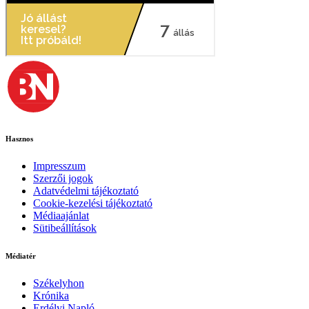
Hasznos
Impresszum
Szerzői jogok
Adatvédelmi tájékoztató
Cookie-kezelési tájékoztató
Médiaajánlat
Sütibeállítások
Médiatér
Székelyhon
Krónika
Erdélyi Napló