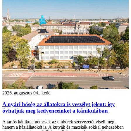
2026. augusztus 04., kedd
A nyári hőség az állatokra is veszélyt jelent: így
óvhatjuk meg kedvenceinket a kánikulában
A tartós kánikula nemcsak az emberek szervezetét viseli meg,
hanem a háziállatokét is. A kutyák és macskák sokkal nehezebben