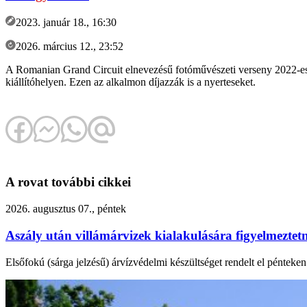
2023. január 18., 16:30
2026. március 12., 23:52
A Romanian Grand Circuit elnevezésű fotóművészeti verseny 2022-es ős
kiállítóhelyen. Ezen az alkalmon díjazzák is a nyerteseket.
A rovat további cikkei
2026. augusztus 07., péntek
Aszály után villámárvizek kialakulására figyelmezte
Elsőfokú (sárga jelzésű) árvízvédelmi készültséget rendelt el péntek