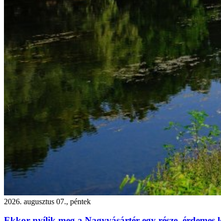
2026. augusztus 07., péntek
Ekkor nyílik meg a Nagyvásártér egy része, érdemes l