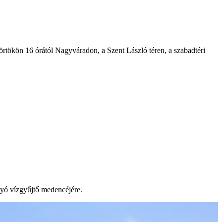
örtökön 16 órától Nagyváradon, a Szent László téren, a szabadtéri
lyó vízgyűjtő medencéjére.