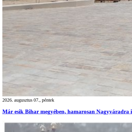
2026. augusztus 07., péntek
Már esik Bihar megyében, hamarosan Nagyváradra is