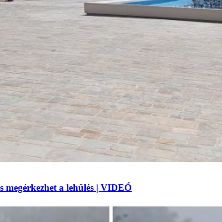
 megérkezhet a lehűlés | VIDEÓ