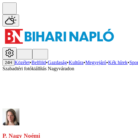
Közélet
•
Belföld
•
Gazdaság
•
Kultúra
•
Megyejáró
•
Kék hírek
•
Spor
24H
Szabadtéri fotókiállítás Nagyváradon
P. Nagy Noémi