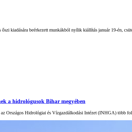
zi kiadására beérkezett munkákból nyílik kiállítás január 19-én, csüt
tnek a hidrológusok Bihar megyében
en az Országos Hidrológiai és Vízgazdálkodási Intézet (INHGA) több fo