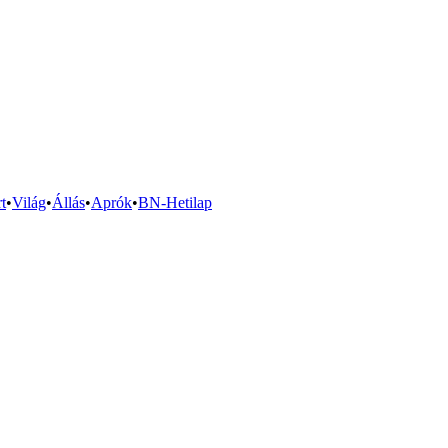
t
•
Világ
•
Állás
•
Aprók
•
BN-Hetilap