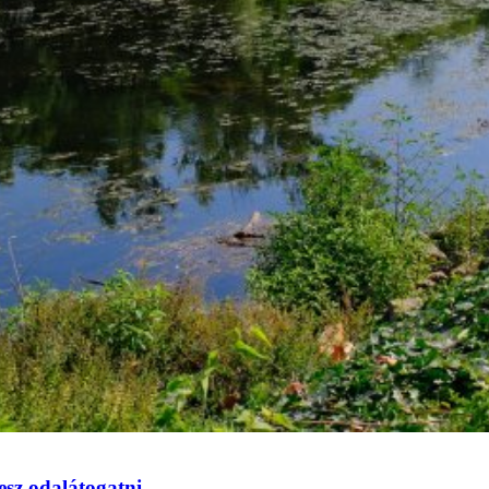
esz odalátogatni