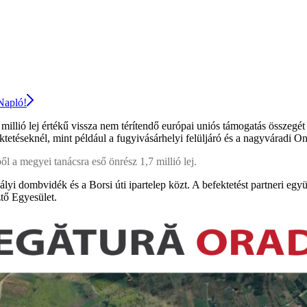
 Napló!
millió lej értékű vissza nem térítendő európai uniós támogatás összegét 
etéseknél, mint például a fugyivásárhelyi felüljáró és a nagyváradi Oneș
ől a megyei tanácsra eső önrész 1,7 millió lej.
lyi dombvidék és a Borsi úti ipartelep közt. A befektetést partneri eg
ztő Egyesület.