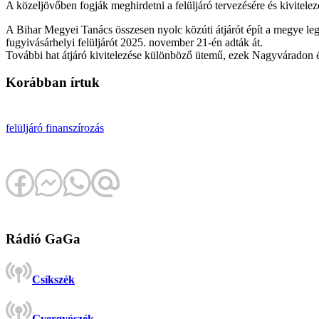
A közeljövőben fogják meghirdetni a felüljáró tervezésére és kivitelez
A Bihar Megyei Tanács összesen nyolc közúti átjárót épít a megye le
fugyivásárhelyi felüljárót 2025. november 21-én adták át.
További hat átjáró kivitelezése különböző ütemű, ezek Nagyváradon és
Korábban írtuk
felüljáró
finanszírozás
Rádió GaGa
Csíkszék
Gyergyószék