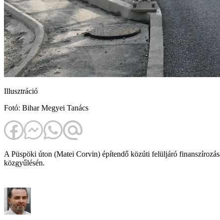
Illusztráció
Fotó: Bihar Megyei Tanács
A Püspöki úton (Matei Corvin) építendő közúti felüljáró finanszírozása
közgyűlésén.