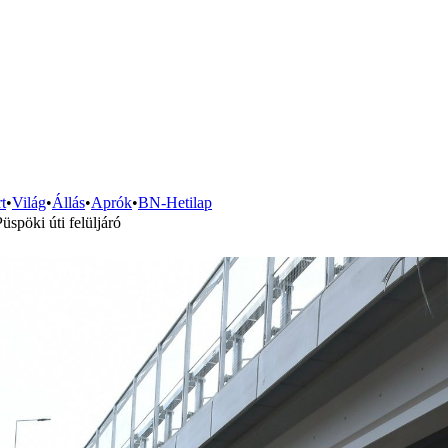
t
•
Világ
•
Állás
•
Aprók
•
BN-Hetilap
üspöki úti felüljáró