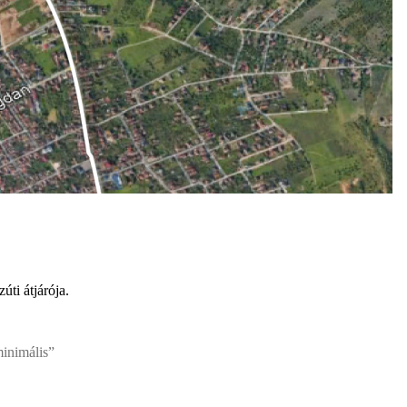
ti átjárója.
minimális”