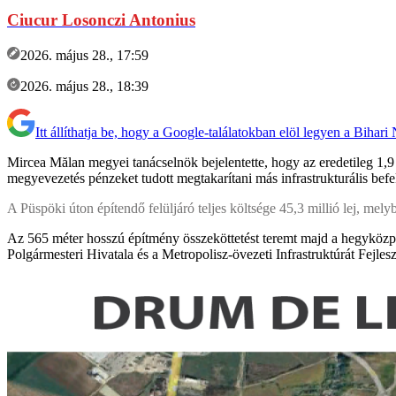
Ciucur Losonczi Antonius
2026. május 28., 17:59
2026. május 28., 18:39
Itt állíthatja be, hogy a Google-találatokban elöl legyen a Bihari
Mircea Mălan megyei tanácselnök bejelentette, hogy az eredetileg 1,9 
megyevezetés pénzeket tudott megtakarítani más infrastrukturális befekt
A Püspöki úton építendő felüljáró teljes költsége 45,3 millió lej, melyb
Az 565 méter hosszú építmény összeköttetést teremt majd a hegyközpá
Polgármesteri Hivatala és a Metropolisz-övezeti Infrastruktúrát Fejles