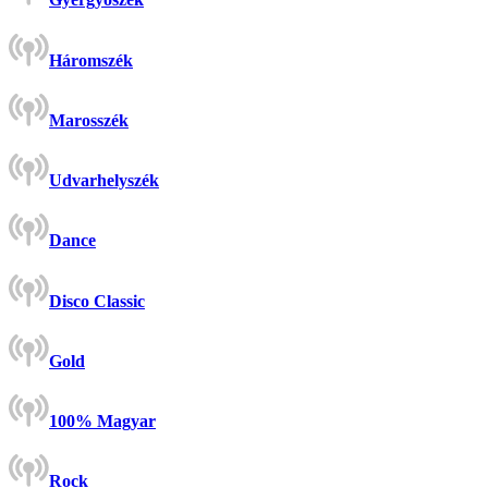
Háromszék
Marosszék
Udvarhelyszék
Dance
Disco Classic
Gold
100% Magyar
Rock