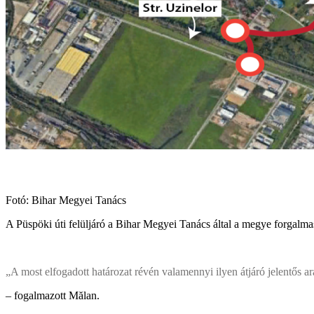
Fotó: Bihar Megyei Tanács
A Püspöki úti felüljáró a Bihar Megyei Tanács által a megye forgalmas
„A most elfogadott határozat révén valamennyi ilyen átjáró jelentős 
– fogalmazott Mălan.