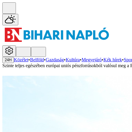
Közélet
•
Belföld
•
Gazdaság
•
Kultúra
•
Megyejáró
•
Kék hírek
•
Spor
24H
Szinte teljes egészében európai uniós pénzforrásokból valósul meg a P