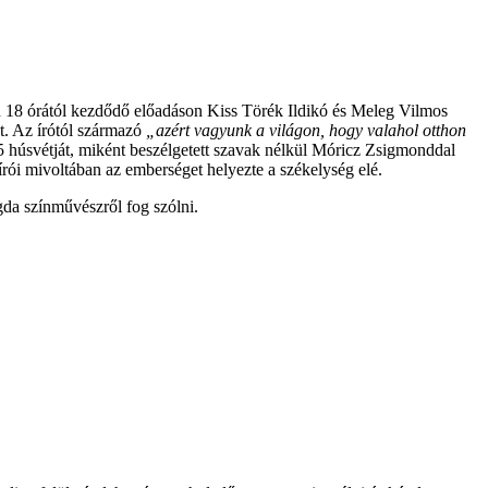
n 18 órától kezdődő előadáson Kiss Törék Ildikó és Meleg Vilmos
t. Az írótól származó
„azért vagyunk a világon, hogy valahol otthon
5 húsvétját, miként beszélgetett szavak nélkül Móricz Zsigmonddal
írói mivoltában az emberséget helyezte a székelység elé.
da színművészről fog szólni.