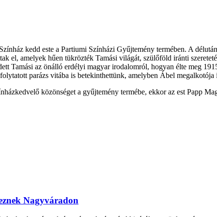
ó Színház kedd este a Partiumi Színházi Gyűjtemény termében. A délutá
k el, amelyek hűen tükrözték Tamási világát, szülőföld iránti szereteté
edett Tamási az önálló erdélyi magyar irodalomról, hogyan élte meg 191
folytatott parázs vitába is betekinthettünk, amelyben Ábel megalkotója 
színházkedvelő közönséget a gyűjtemény termébe, ekkor az est Papp Mag
ereznek Nagyváradon