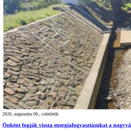
2026. augusztus 06., csütörtök
Önként fogják vissza energiafogyasztásukat a nagyvár