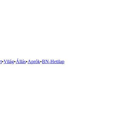
t
•
Világ
•
Állás
•
Aprók
•
BN-Hetilap