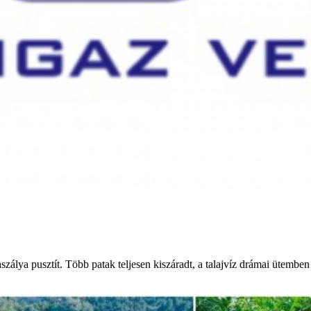
álya pusztít. Több patak teljesen kiszáradt, a talajvíz drámai ütemben