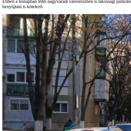
Ebben a hónapban több nagyváradi városrészben is lakossági parkolóhel
benyújtani is kötelező.