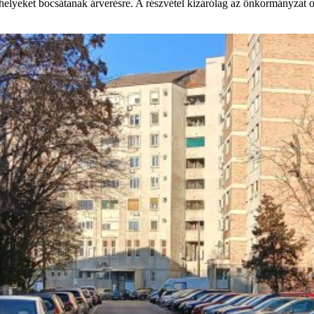
yeket bocsátanak árverésre. A részvétel kizárólag az önkormányzat onli