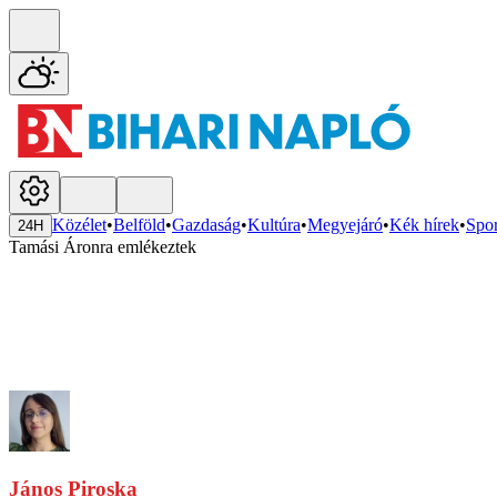
Közélet
•
Belföld
•
Gazdaság
•
Kultúra
•
Megyejáró
•
Kék hírek
•
Spor
24H
Tamási Áronra emlékeztek
János Piroska