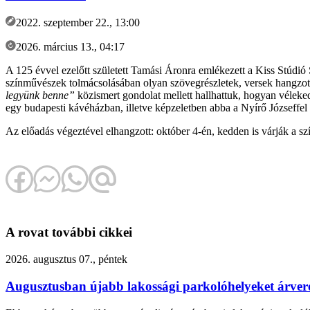
2022. szeptember 22., 13:00
2026. március 13., 04:17
A 125 évvel ezelőtt született Tamási Áronra emlékezett a Kiss Stúdi
színművészek tolmácsolásában olyan szövegrészletek, versek hangzotta
legyünk benne”
közismert gondolat mellett hallhattuk, hogyan vélek
egy budapesti kávéházban, illetve képzeletben abba a Nyírő Józseffel 
Az előadás végeztével elhangzott: október 4-én, kedden is várják a 
A rovat további cikkei
2026. augusztus 07., péntek
Augusztusban újabb lakossági parkolóhelyeket árv