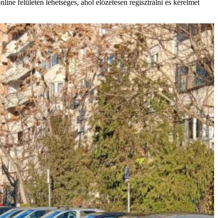
ne felületén lehetséges, ahol előzetesen regisztrálni és kérelmet